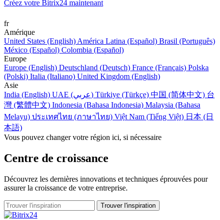
Créez votre Bitrix24 maintenant
fr
Amérique
United States (English)
América Latina (Español)
Brasil (Português)
México (Español)
Colombia (Español)
Europe
Europe (English)
Deutschland (Deutsch)
France (Français)
Polska
(Polski)
Italia (Italiano)
United Kingdom (English)
Asie
India (English)
UAE (عربي)
Türkiye (Türkçe)
中国 (简体中文)
台
灣 (繁體中文)
Indonesia (Bahasa Indonesia)
Malaysia (Bahasa
Melayu)
ประเทศไทย (ภาษาไทย)
Việt Nam (Tiếng Việt)
日本 (日
本語)
Vous pouvez changer votre région ici, si nécessaire
Centre de croissance
Découvrez les dernières innovations et techniques éprouvées pour
assurer la croissance de votre entreprise.