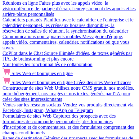
Réunions en ligne
Faites plus avec les appels vidéo, la
visioconférence, le partage d'écran, l'enregistrement des appels et les
arrière-plans personnalisés
Calendriers partagés
Planifiez avec le calendrier de l'entreprise et le
calendrier personnel, les créneaux horaires disponibles, la
réservation de salles de réunion, la synchronisation du calendrier
Communications pour appareils mobiles
Messagerie d'équipe,
appels vidéo, commentaires, calendrier, notifications où que vous
soyez
CoPilot dans le Chat
Source illimitée d'idées, de textes générés par
l'IA, de brainstorming et plus encore
Voir toutes les fonctionnalités de collaboration
Sites Web et boutiques en ligne
Sites Web et boutiques en ligne
Créez des sites Web efficaces
Constructeur de sites Web
Utilisez notre CMS gratuit, nos modèles,
notre hébergement, nos images et nos textes générés par l'IA pour
créer des sites impressionnants
Ventes sur les réseaux sociaux
Vendez vos produits directement via
Facebook, Instagram, WhatsApp ou Telegram
Formulaires de sites Web
Capturez des prospects avec des
formulaires de commande personnalisés, des formulaires
d'inscription et de commentaires, et des formulaires comprenant des
champs conditionnels
Pages de destination
Générez des prospects avec les formulaires de