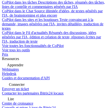
CoPilot dans les tâches
Descriptions des tâches, résumés des tâches,
listes de contrôle et commentaires générés par l'IA
CoPilot dans le Chat
Source illimitée d'idées, de textes générés par
l'IA, de brainstorming et plus encore
CoPilot dans les sites et les boutiques
Texte convaincant à la
demande, images générées par l'IA, invites détaillées, traduction de
textes
CoPilot dans le Fil d'actualités
Résumés des discussions, idées
générées par l'IA, édition et création de texte, réponses écrites par
l'IA, traduction de texte
Voir toutes les fonctionnalités de CoPilot
Voir tous les outils
Prix
Ressources
Apprendre
Webinaires
Helpdesk
Guides et documentation d'API
Connecter
Envoyer un ticket
Contacter les partenaires Bitrix24 locaux
Lire
Centre de croissance
Conseils et mises à jour de Bitrix24