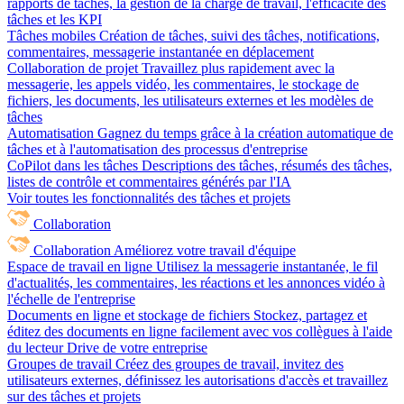
rapports de tâches, la gestion de la charge de travail, l'efficacité des
tâches et les KPI
Tâches mobiles
Création de tâches, suivi des tâches, notifications,
commentaires, messagerie instantanée en déplacement
Collaboration de projet
Travaillez plus rapidement avec la
messagerie, les appels vidéo, les commentaires, le stockage de
fichiers, les documents, les utilisateurs externes et les modèles de
tâches
Automatisation
Gagnez du temps grâce à la création automatique de
tâches et à l'automatisation des processus d'entreprise
CoPilot dans les tâches
Descriptions des tâches, résumés des tâches,
listes de contrôle et commentaires générés par l'IA
Voir toutes les fonctionnalités des tâches et projets
Collaboration
Collaboration
Améliorez votre travail d'équipe
Espace de travail en ligne
Utilisez la messagerie instantanée, le fil
d'actualités, les commentaires, les réactions et les annonces vidéo à
l'échelle de l'entreprise
Documents en ligne et stockage de fichiers
Stockez, partagez et
éditez des documents en ligne facilement avec vos collègues à l'aide
du lecteur Drive de votre entreprise
Groupes de travail
Créez des groupes de travail, invitez des
utilisateurs externes, définissez les autorisations d'accès et travaillez
sur des tâches et projets