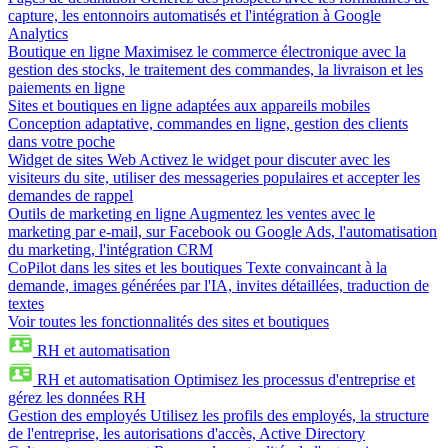
capture, les entonnoirs automatisés et l'intégration à Google
Analytics
Boutique en ligne
Maximisez le commerce électronique avec la
gestion des stocks, le traitement des commandes, la livraison et les
paiements en ligne
Sites et boutiques en ligne adaptées aux appareils mobiles
Conception adaptative, commandes en ligne, gestion des clients
dans votre poche
Widget de sites Web
Activez le widget pour discuter avec les
visiteurs du site, utiliser des messageries populaires et accepter les
demandes de rappel
Outils de marketing en ligne
Augmentez les ventes avec le
marketing par e-mail, sur Facebook ou Google Ads, l'automatisation
du marketing, l'intégration CRM
CoPilot dans les sites et les boutiques
Texte convaincant à la
demande, images générées par l'IA, invites détaillées, traduction de
textes
Voir toutes les fonctionnalités des sites et boutiques
RH et automatisation
RH et automatisation
Optimisez les processus d'entreprise et
gérez les données RH
Gestion des employés
Utilisez les profils des employés, la structure
de l'entreprise, les autorisations d'accès, Active Directory