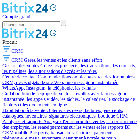
Compte gratuit
Produit
CRM
CRM
Gérez les ventes et les clients sans effort
Gestion des ventes
Gérez les prospects, les transactions, les contacts,
les pipelines, les autorisations d'accès et les rôles
Centre de contact
Communications omnicanales via des formulaires
CRM, des widgets de site Web, une messagerie instantanée,
WhatsApp, Instagram, la téléphonie, les e-mails
Collaboration de l'équipe de vente
Travaillez avec la messagerie
instantanée, les appels vidéo, les tâches, le calendrier, le stockage de
fichiers et les documents en ligne
Habilitation à la vente
Obtenez des devis, factures, paiements,
catalogues, inventaires, signatures électroniques, boutique CRM
Analyses et rapports
Analysez l'entonnoir des ventes, la performance
des employés, les renseignements sur les ventes et les rapports BI
CRM mobile
Prospects, transactions, factures, paiements,
téléphonie, e-mails, inventaire, calendrier à portée de main