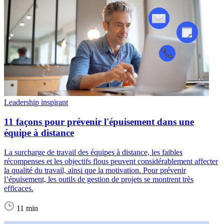
Leadership inspirant
11 façons pour prévenir l'épuisement dans une
équipe à distance
La surcharge de travail des équipes à distance, les faibles
récompenses et les objectifs flous peuvent considérablement affecter
la qualité du travail, ainsi que la motivation. Pour prévenir
l’épuisement, les outils de gestion de projets se montrent très
efficaces.
11 min