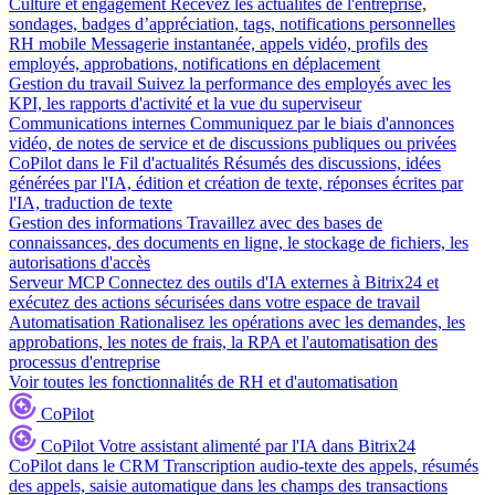
Culture et engagement
Recevez les actualités de l'entreprise,
sondages, badges d’appréciation, tags, notifications personnelles
RH mobile
Messagerie instantanée, appels vidéo, profils des
employés, approbations, notifications en déplacement
Gestion du travail
Suivez la performance des employés avec les
KPI, les rapports d'activité et la vue du superviseur
Communications internes
Communiquez par le biais d'annonces
vidéo, de notes de service et de discussions publiques ou privées
CoPilot dans le Fil d'actualités
Résumés des discussions, idées
générées par l'IA, édition et création de texte, réponses écrites par
l'IA, traduction de texte
Gestion des informations
Travaillez avec des bases de
connaissances, des documents en ligne, le stockage de fichiers, les
autorisations d'accès
Serveur MCP
Connectez des outils d'IA externes à Bitrix24 et
exécutez des actions sécurisées dans votre espace de travail
Automatisation
Rationalisez les opérations avec les demandes, les
approbations, les notes de frais, la RPA et l'automatisation des
processus d'entreprise
Voir toutes les fonctionnalités de RH et d'automatisation
CoPilot
CoPilot
Votre assistant alimenté par l'IA dans Bitrix24
CoPilot dans le CRM
Transcription audio-texte des appels, résumés
des appels, saisie automatique dans les champs des transactions