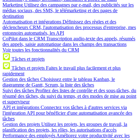
Marketing
Utilisez des campagnes par e-mail, des publicités sur les
médias sociaux, des SMS, le télémarketing et des pages de
destination
Automatisation et intégrations
Définissez des règles et des
déclencheurs CRM, l'automatisation des processus d'entreprise, mes
entonnoirs automatisés, les API
CoPilot dans le CRM
Transcription audio-texte des appels, résumés
des appels, saisie automatique dans les champs des transactions
Voir toutes les fonctionnalités du CRM
Tâches et projets
Tâches et projets
Faites le travail plus facilement et plus
rapidement
Gestion des tâches
Choisissez entre le tableau Kanban, le
diagramme de Gantt, Scrum, la liste des tâches
Suivi des tâches
Profitez des listes de contrôle et des sous-tâches, du
résumé des tâches, du suivi du temps, et des modes de mise au point
et superviseur
API et intégrations
Connectez vos tâches à d'autres services via
l'intégration API pour bénéficier d'une automatisation avancée des
tâches
Gestion des projets
Utilisez les projets, les groupes de travail, la
planification des projets, les rôles, les autorisations d'accès
Performance des employés
Améliorez votre productivité avec les