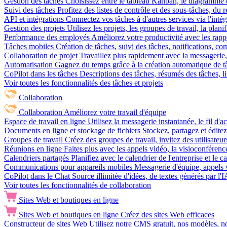
Gestion des tâches
Choisissez entre le tableau Kanban, le diagramme d
Suivi des tâches
Profitez des listes de contrôle et des sous-tâches, du
API et intégrations
Connectez vos tâches à d'autres services via l'int
Gestion des projets
Utilisez les projets, les groupes de travail, la plani
Performance des employés
Améliorez votre productivité avec les rappor
Tâches mobiles
Création de tâches, suivi des tâches, notifications, 
Collaboration de projet
Travaillez plus rapidement avec la messagerie, 
Automatisation
Gagnez du temps grâce à la création automatique de tâc
CoPilot dans les tâches
Descriptions des tâches, résumés des tâches, l
Voir toutes les fonctionnalités des tâches et projets
Collaboration
Collaboration
Améliorez votre travail d'équipe
Espace de travail en ligne
Utilisez la messagerie instantanée, le fil d'a
Documents en ligne et stockage de fichiers
Stockez, partagez et édite
Groupes de travail
Créez des groupes de travail, invitez des utilisateurs
Réunions en ligne
Faites plus avec les appels vidéo, la visioconférence
Calendriers partagés
Planifiez avec le calendrier de l'entreprise et le 
Communications pour appareils mobiles
Messagerie d'équipe, appels 
CoPilot dans le Chat
Source illimitée d'idées, de textes générés par l'
Voir toutes les fonctionnalités de collaboration
Sites Web et boutiques en ligne
Sites Web et boutiques en ligne
Créez des sites Web efficaces
Constructeur de sites Web
Utilisez notre CMS gratuit, nos modèles, no