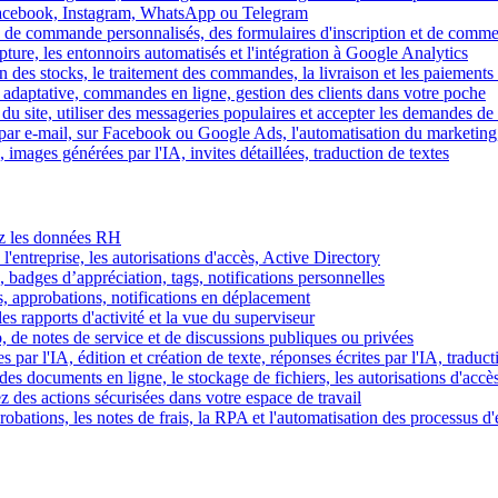
Facebook, Instagram, WhatsApp ou Telegram
 de commande personnalisés, des formulaires d'inscription et de comme
ture, les entonnoirs automatisés et l'intégration à Google Analytics
des stocks, le traitement des commandes, la livraison et les paiements 
adaptative, commandes en ligne, gestion des clients dans votre poche
 du site, utiliser des messageries populaires et accepter les demandes de
par e-mail, sur Facebook ou Google Ads, l'automatisation du marketing
images générées par l'IA, invites détaillées, traduction de textes
rez les données RH
 l'entreprise, les autorisations d'accès, Active Directory
, badges d’appréciation, tags, notifications personnelles
s, approbations, notifications en déplacement
s rapports d'activité et la vue du superviseur
de notes de service et de discussions publiques ou privées
par l'IA, édition et création de texte, réponses écrites par l'IA, traduct
es documents en ligne, le stockage de fichiers, les autorisations d'accè
z des actions sécurisées dans votre espace de travail
obations, les notes de frais, la RPA et l'automatisation des processus d'