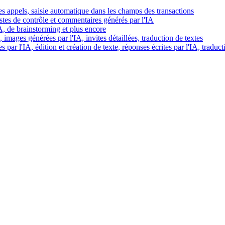
es appels, saisie automatique dans les champs des transactions
istes de contrôle et commentaires générés par l'IA
IA, de brainstorming et plus encore
images générées par l'IA, invites détaillées, traduction de textes
par l'IA, édition et création de texte, réponses écrites par l'IA, traduct