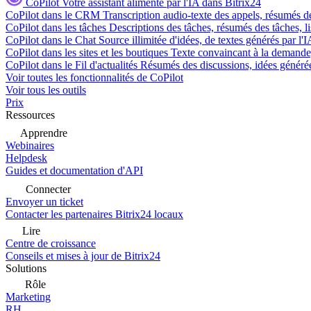
CoPilot
Votre assistant alimenté par l'IA dans Bitrix24
CoPilot dans le CRM
Transcription audio-texte des appels, résumés d
CoPilot dans les tâches
Descriptions des tâches, résumés des tâches, l
CoPilot dans le Chat
Source illimitée d'idées, de textes générés par l'
CoPilot dans les sites et les boutiques
Texte convaincant à la demande, 
CoPilot dans le Fil d'actualités
Résumés des discussions, idées générées 
Voir toutes les fonctionnalités de CoPilot
Voir tous les outils
Prix
Ressources
Apprendre
Webinaires
Helpdesk
Guides et documentation d'API
Connecter
Envoyer un ticket
Contacter les partenaires Bitrix24 locaux
Lire
Centre de croissance
Conseils et mises à jour de Bitrix24
Solutions
Rôle
Marketing
RH