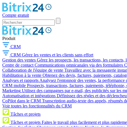
Compte gratuit
Produit
CRM
CRM
Gérez les ventes et les clients sans effort
Gestion des ventes
Gérez les prospects, les transactions, les contacts, l
Centre de contact
Communications omnicanales via des formulaires CR
Collaboration de l'équipe de vente
Travaillez avec la messagerie instan
Habilitation à la vente
Obtenez des devis, factures, paiements, catalo
Analyses et rapports
Analysez l'entonnoir des ventes, la performance d
CRM mobile
Prospects, transactions, factures, paiements, téléphonie, 
Marketing
Utilisez des campagnes par e-mail, des publicités sur les m
Automatisation et intégrations
Définissez des règles et des déclencheu
CoPilot dans le CRM
Transcription audio-texte des appels, résumés d
Voir toutes les fonctionnalités du CRM
Tâches et projets
Tâches et projets
Faites le travail plus facilement et plus rapideme