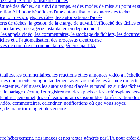
e Gantt, Scrum, la liste des tâches
 résumé des tâches, du suivi du temps, et des modes de mise au point et 
égration API pour bénéficier d'une automatisation avancée des tâches
fication des projets, les rôles, les autorisations d'accès
ts de tâches, la gestion de la charge de travail, l'efficacité des tâches e
commentaires, messagerie instantanée en déplacement
les appels vidéo, les commentaires, le stockage de fichiers, les document
hes et à l'automatisation des processus d'entreprise
istes de contrôle et commentaires générés par l'IA
ctualités, les commentaires, les réactions et les annonces vidéo à l'échelle
z des documents en ligne facilement avec vos collègues à l'aide du lecte
 externes, définissez les autorisations d'accès et travaillez sur des tâches
, le partage d'écran, l'enregistrement des appels et les arrière-plans per
calendrier personnel, les créneaux horaires disponibles, la réservation de
vidéo, commentaires, calendrier, notifications où que vous soyez
IA, de brainstorming et plus encore
tre hébergement, nos images et nos textes générés par l'IA pour créer d