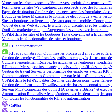
Ventes sur les réseaux sociaux
Vendez vos produits directement via 
Formulaires de sites Web
Capturez des prospects avec des formulaires
Pages de destination
Générez des prospects avec les formulaires de cap
Boutique en ligne
Maximisez le commerce électronique avec la gestion 
Sites et boutiques en ligne adaptées aux appareils mobiles
Conception 
Widget de sites Web
Activez le widget pour discuter avec les visiteurs
Outils de marketing en ligne
Augmentez les ventes avec le marketing 
CoPilot dans les sites et les boutiques
Texte convaincant à la demande, 
Voir toutes les fonctionnalités des sites et boutiques
RH et automatisation
RH et automatisation
Optimisez les processus d'entreprise et gé
Gestion des employés
Utilisez les profils des employés, la structure de
Culture et engagement
Recevez les actualités de l'entreprise, sondages
RH mobile
Messagerie instantanée, appels vidéo, profils des employé
Gestion du travail
Suivez la performance des employés avec les KPI, le
Communications internes
Communiquez par le biais d'annonces vidéo, 
CoPilot dans le Fil d'actualités
Résumés des discussions, idées générées 
Gestion des informations
Travaillez avec des bases de connaissances, d
Serveur MCP
Connectez des outils d'IA externes à Bitrix24 et exécute
Automatisation
Rationalisez les opérations avec les demandes, les appr
Voir toutes les fonctionnalités de RH et d'automatisation
CoPilot