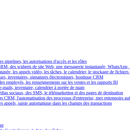
es pipelines, les autorisations d'accès et les rôles
M, des widgets de site Web, une messagerie instantanée, WhatsApp, Ins
tanée, les appels vidéo, les tâches, le calendrier, le stockage de fichier
gues, inventaires, signatures électroniques, boutique CRM
es employés, les renseignements sur les ventes et les rapports BI
e-mails, inventaire, calendrier à portée de main
édias sociaux, des SMS, le télémarketing et des pages de destination
rs CRM, l'automatisation des processus d'entreprise, mes entonnoirs au
es appels, saisie automatique dans les champs des transactions
nt