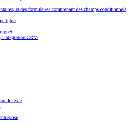
ntaires, et des formulaires comprenant des champs conditionnels
en ligne
 rappel
, l'intégration CRM
ion de texte
s
entreprise