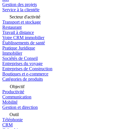
Gestion des projets
Service à la clientèle
Secteur d'activité
Transport et stockage
Restaurant
Travail à distance
Votre CRM immobilier
Établissements de santé
Pratique Juridique
Immobilier
Sociétés de Conseil
Entreprises du voyage
Entreprises de Construction
Boutiques et e-commerce
Catégories de produits
Objectif
Productivité
Communication
Mobilité
Gestion et direction
Outil
Téléphonie
CRM