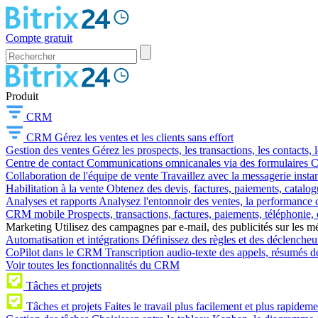
Compte gratuit
Produit
CRM
CRM
Gérez les ventes et les clients sans effort
Gestion des ventes
Gérez les prospects, les transactions, les contacts, l
Centre de contact
Communications omnicanales via des formulaires CR
Collaboration de l'équipe de vente
Travaillez avec la messagerie instan
Habilitation à la vente
Obtenez des devis, factures, paiements, catalo
Analyses et rapports
Analysez l'entonnoir des ventes, la performance d
CRM mobile
Prospects, transactions, factures, paiements, téléphonie, 
Marketing
Utilisez des campagnes par e-mail, des publicités sur les m
Automatisation et intégrations
Définissez des règles et des déclencheu
CoPilot dans le CRM
Transcription audio-texte des appels, résumés d
Voir toutes les fonctionnalités du CRM
Tâches et projets
Tâches et projets
Faites le travail plus facilement et plus rapideme