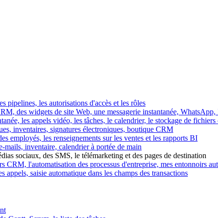
es pipelines, les autorisations d'accès et les rôles
M, des widgets de site Web, une messagerie instantanée, WhatsApp, Ins
tanée, les appels vidéo, les tâches, le calendrier, le stockage de fichier
gues, inventaires, signatures électroniques, boutique CRM
es employés, les renseignements sur les ventes et les rapports BI
e-mails, inventaire, calendrier à portée de main
édias sociaux, des SMS, le télémarketing et des pages de destination
rs CRM, l'automatisation des processus d'entreprise, mes entonnoirs au
es appels, saisie automatique dans les champs des transactions
nt