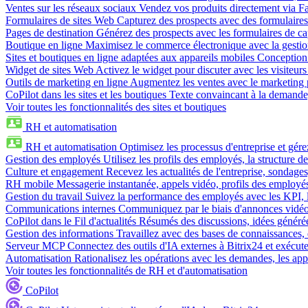
Ventes sur les réseaux sociaux
Vendez vos produits directement via 
Formulaires de sites Web
Capturez des prospects avec des formulaires
Pages de destination
Générez des prospects avec les formulaires de cap
Boutique en ligne
Maximisez le commerce électronique avec la gestion 
Sites et boutiques en ligne adaptées aux appareils mobiles
Conception 
Widget de sites Web
Activez le widget pour discuter avec les visiteurs
Outils de marketing en ligne
Augmentez les ventes avec le marketing 
CoPilot dans les sites et les boutiques
Texte convaincant à la demande, 
Voir toutes les fonctionnalités des sites et boutiques
RH et automatisation
RH et automatisation
Optimisez les processus d'entreprise et gé
Gestion des employés
Utilisez les profils des employés, la structure de
Culture et engagement
Recevez les actualités de l'entreprise, sondages
RH mobile
Messagerie instantanée, appels vidéo, profils des employé
Gestion du travail
Suivez la performance des employés avec les KPI, le
Communications internes
Communiquez par le biais d'annonces vidéo, 
CoPilot dans le Fil d'actualités
Résumés des discussions, idées générées 
Gestion des informations
Travaillez avec des bases de connaissances, d
Serveur MCP
Connectez des outils d'IA externes à Bitrix24 et exécute
Automatisation
Rationalisez les opérations avec les demandes, les appr
Voir toutes les fonctionnalités de RH et d'automatisation
CoPilot