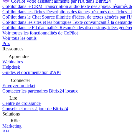
CoPilot
Votre assistant alimenté par l'IA dans Bitrix24
CoPilot dans le CRM
Transcription audio-texte des appels, résumés d
CoPilot dans les tâches
Descriptions des tâches, résumés des tâches, l
CoPilot dans le Chat
Source illimitée d'idées, de textes générés par l'
CoPilot dans les sites et les boutiques
Texte convaincant à la demande, 
CoPilot dans le Fil d'actualités
Résumés des discussions, idées générées 
Voir toutes les fonctionnalités de CoPilot
Voir tous les outils
Prix
Ressources
Apprendre
Webinaires
Helpdesk
Guides et documentation d'API
Connecter
Envoyer un ticket
Contacter les partenaires Bitrix24 locaux
Lire
Centre de croissance
Conseils et mises à jour de Bitrix24
Solutions
Rôle
Marketing
RH