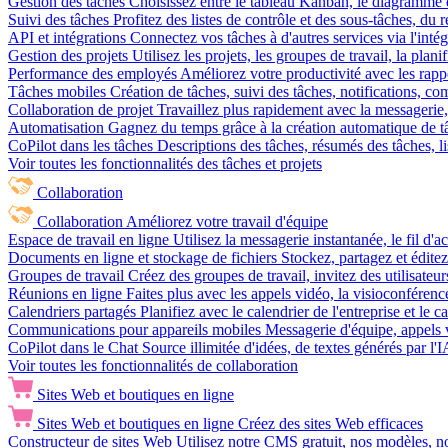
Gestion des tâches
Choisissez entre le tableau Kanban, le diagramme d
Suivi des tâches
Profitez des listes de contrôle et des sous-tâches, du
API et intégrations
Connectez vos tâches à d'autres services via l'int
Gestion des projets
Utilisez les projets, les groupes de travail, la plani
Performance des employés
Améliorez votre productivité avec les rappor
Tâches mobiles
Création de tâches, suivi des tâches, notifications, 
Collaboration de projet
Travaillez plus rapidement avec la messagerie, 
Automatisation
Gagnez du temps grâce à la création automatique de tâc
CoPilot dans les tâches
Descriptions des tâches, résumés des tâches, l
Voir toutes les fonctionnalités des tâches et projets
Collaboration
Collaboration
Améliorez votre travail d'équipe
Espace de travail en ligne
Utilisez la messagerie instantanée, le fil d'a
Documents en ligne et stockage de fichiers
Stockez, partagez et édite
Groupes de travail
Créez des groupes de travail, invitez des utilisateurs
Réunions en ligne
Faites plus avec les appels vidéo, la visioconférence
Calendriers partagés
Planifiez avec le calendrier de l'entreprise et le 
Communications pour appareils mobiles
Messagerie d'équipe, appels 
CoPilot dans le Chat
Source illimitée d'idées, de textes générés par l'
Voir toutes les fonctionnalités de collaboration
Sites Web et boutiques en ligne
Sites Web et boutiques en ligne
Créez des sites Web efficaces
Constructeur de sites Web
Utilisez notre CMS gratuit, nos modèles, no