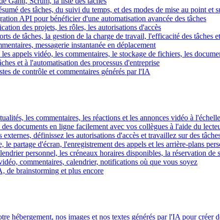
e Gantt, Scrum, la liste des tâches
 résumé des tâches, du suivi du temps, et des modes de mise au point et 
égration API pour bénéficier d'une automatisation avancée des tâches
fication des projets, les rôles, les autorisations d'accès
ts de tâches, la gestion de la charge de travail, l'efficacité des tâches e
commentaires, messagerie instantanée en déplacement
les appels vidéo, les commentaires, le stockage de fichiers, les document
hes et à l'automatisation des processus d'entreprise
istes de contrôle et commentaires générés par l'IA
ctualités, les commentaires, les réactions et les annonces vidéo à l'échelle
z des documents en ligne facilement avec vos collègues à l'aide du lecte
 externes, définissez les autorisations d'accès et travaillez sur des tâches
, le partage d'écran, l'enregistrement des appels et les arrière-plans per
calendrier personnel, les créneaux horaires disponibles, la réservation de
vidéo, commentaires, calendrier, notifications où que vous soyez
IA, de brainstorming et plus encore
tre hébergement, nos images et nos textes générés par l'IA pour créer d