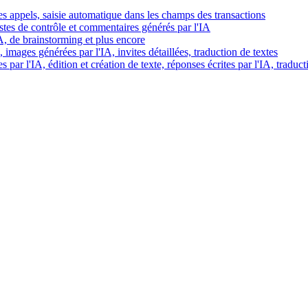
es appels, saisie automatique dans les champs des transactions
istes de contrôle et commentaires générés par l'IA
IA, de brainstorming et plus encore
images générées par l'IA, invites détaillées, traduction de textes
par l'IA, édition et création de texte, réponses écrites par l'IA, traduct