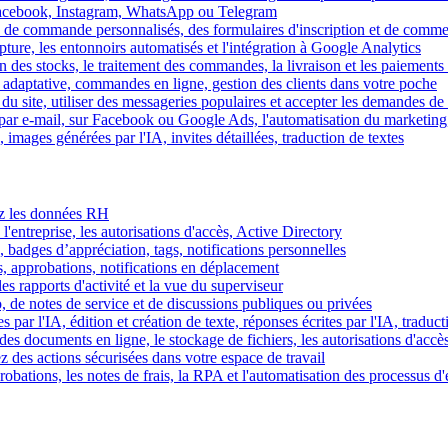
Facebook, Instagram, WhatsApp ou Telegram
 de commande personnalisés, des formulaires d'inscription et de comme
ture, les entonnoirs automatisés et l'intégration à Google Analytics
des stocks, le traitement des commandes, la livraison et les paiements 
adaptative, commandes en ligne, gestion des clients dans votre poche
 du site, utiliser des messageries populaires et accepter les demandes de
par e-mail, sur Facebook ou Google Ads, l'automatisation du marketing
images générées par l'IA, invites détaillées, traduction de textes
rez les données RH
 l'entreprise, les autorisations d'accès, Active Directory
, badges d’appréciation, tags, notifications personnelles
s, approbations, notifications en déplacement
s rapports d'activité et la vue du superviseur
de notes de service et de discussions publiques ou privées
par l'IA, édition et création de texte, réponses écrites par l'IA, traduct
es documents en ligne, le stockage de fichiers, les autorisations d'accè
z des actions sécurisées dans votre espace de travail
obations, les notes de frais, la RPA et l'automatisation des processus d'