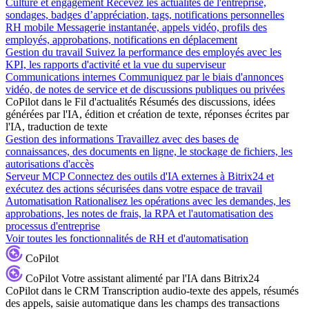
Culture et engagement
Recevez les actualités de l'entreprise,
sondages, badges d’appréciation, tags, notifications personnelles
RH mobile
Messagerie instantanée, appels vidéo, profils des
employés, approbations, notifications en déplacement
Gestion du travail
Suivez la performance des employés avec les
KPI, les rapports d'activité et la vue du superviseur
Communications internes
Communiquez par le biais d'annonces
vidéo, de notes de service et de discussions publiques ou privées
CoPilot dans le Fil d'actualités
Résumés des discussions, idées
générées par l'IA, édition et création de texte, réponses écrites par
l'IA, traduction de texte
Gestion des informations
Travaillez avec des bases de
connaissances, des documents en ligne, le stockage de fichiers, les
autorisations d'accès
Serveur MCP
Connectez des outils d'IA externes à Bitrix24 et
exécutez des actions sécurisées dans votre espace de travail
Automatisation
Rationalisez les opérations avec les demandes, les
approbations, les notes de frais, la RPA et l'automatisation des
processus d'entreprise
Voir toutes les fonctionnalités de RH et d'automatisation
CoPilot
CoPilot
Votre assistant alimenté par l'IA dans Bitrix24
CoPilot dans le CRM
Transcription audio-texte des appels, résumés
des appels, saisie automatique dans les champs des transactions