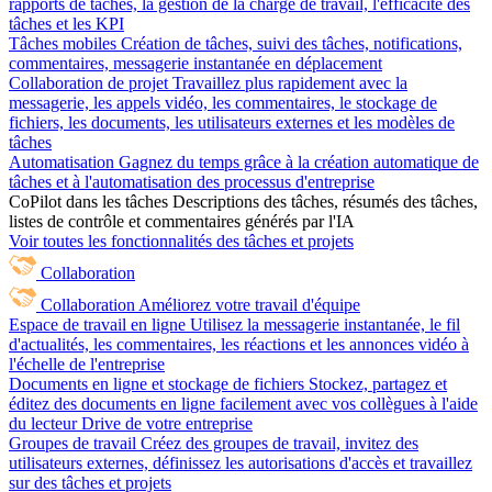
rapports de tâches, la gestion de la charge de travail, l'efficacité des
tâches et les KPI
Tâches mobiles
Création de tâches, suivi des tâches, notifications,
commentaires, messagerie instantanée en déplacement
Collaboration de projet
Travaillez plus rapidement avec la
messagerie, les appels vidéo, les commentaires, le stockage de
fichiers, les documents, les utilisateurs externes et les modèles de
tâches
Automatisation
Gagnez du temps grâce à la création automatique de
tâches et à l'automatisation des processus d'entreprise
CoPilot dans les tâches
Descriptions des tâches, résumés des tâches,
listes de contrôle et commentaires générés par l'IA
Voir toutes les fonctionnalités des tâches et projets
Collaboration
Collaboration
Améliorez votre travail d'équipe
Espace de travail en ligne
Utilisez la messagerie instantanée, le fil
d'actualités, les commentaires, les réactions et les annonces vidéo à
l'échelle de l'entreprise
Documents en ligne et stockage de fichiers
Stockez, partagez et
éditez des documents en ligne facilement avec vos collègues à l'aide
du lecteur Drive de votre entreprise
Groupes de travail
Créez des groupes de travail, invitez des
utilisateurs externes, définissez les autorisations d'accès et travaillez
sur des tâches et projets