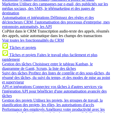
Marketing
Utilisez des campagnes par e-mail, des publicités sur les
médias sociaux, des SMS, le télémarketing et des pages de
destination
Automatisation et intégrations
Définissez des règles et des
déclencheurs CRM, l'automatisation des processus d'entreprise, mes
entonnoirs automatisés, les API
CoPilot dans le CRM
Transcription audio-texte des appels, résumés
des appels, saisie automatique dans les champs des transactions
Voir toutes les fonctionnalités du CRM
Tâches et projets
Tâches et projets
Faites le travail plus facilement et plus
rapidement
Gestion des tâches
Choisissez entre le tableau Kanban, le
diagramme de Gantt, Scrum, la liste des tâches
Suivi des tâches
Profitez des listes de contrôle et des sous-tâches, du
résumé des tâches, du suivi du temps, et des modes de mise au point
et superviseur
API et intégrations
Connectez vos tâches à d'autres services via
l'intégration API pour bénéficier d'une automatisation avancée des
tâches
Gestion des projets
Utilisez les projets, les groupes de travail, la
planification des projets, les rôles, les autorisations d'accès
Performance des employés
Améliorez votre productivité avec les