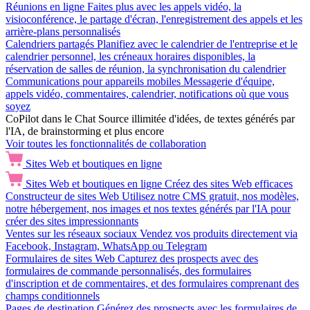
Réunions en ligne
Faites plus avec les appels vidéo, la
visioconférence, le partage d'écran, l'enregistrement des appels et les
arrière-plans personnalisés
Calendriers partagés
Planifiez avec le calendrier de l'entreprise et le
calendrier personnel, les créneaux horaires disponibles, la
réservation de salles de réunion, la synchronisation du calendrier
Communications pour appareils mobiles
Messagerie d'équipe,
appels vidéo, commentaires, calendrier, notifications où que vous
soyez
CoPilot dans le Chat
Source illimitée d'idées, de textes générés par
l'IA, de brainstorming et plus encore
Voir toutes les fonctionnalités de collaboration
Sites Web et boutiques en ligne
Sites Web et boutiques en ligne
Créez des sites Web efficaces
Constructeur de sites Web
Utilisez notre CMS gratuit, nos modèles,
notre hébergement, nos images et nos textes générés par l'IA pour
créer des sites impressionnants
Ventes sur les réseaux sociaux
Vendez vos produits directement via
Facebook, Instagram, WhatsApp ou Telegram
Formulaires de sites Web
Capturez des prospects avec des
formulaires de commande personnalisés, des formulaires
d'inscription et de commentaires, et des formulaires comprenant des
champs conditionnels
Pages de destination
Générez des prospects avec les formulaires de