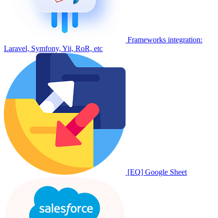
Frameworks integration:
Laravel, Symfony, Yii, RoR, etc
[EQ] Google Sheet