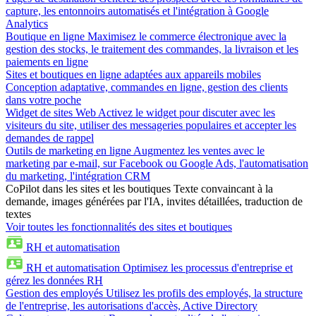
capture, les entonnoirs automatisés et l'intégration à Google
Analytics
Boutique en ligne
Maximisez le commerce électronique avec la
gestion des stocks, le traitement des commandes, la livraison et les
paiements en ligne
Sites et boutiques en ligne adaptées aux appareils mobiles
Conception adaptative, commandes en ligne, gestion des clients
dans votre poche
Widget de sites Web
Activez le widget pour discuter avec les
visiteurs du site, utiliser des messageries populaires et accepter les
demandes de rappel
Outils de marketing en ligne
Augmentez les ventes avec le
marketing par e-mail, sur Facebook ou Google Ads, l'automatisation
du marketing, l'intégration CRM
CoPilot dans les sites et les boutiques
Texte convaincant à la
demande, images générées par l'IA, invites détaillées, traduction de
textes
Voir toutes les fonctionnalités des sites et boutiques
RH et automatisation
RH et automatisation
Optimisez les processus d'entreprise et
gérez les données RH
Gestion des employés
Utilisez les profils des employés, la structure
de l'entreprise, les autorisations d'accès, Active Directory