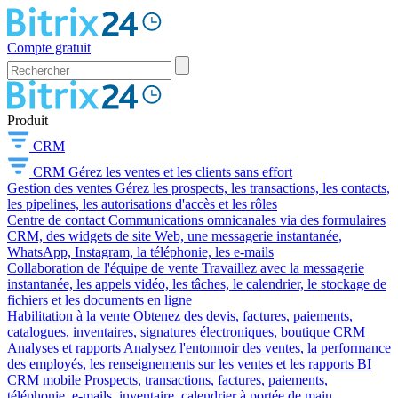
Compte gratuit
Produit
CRM
CRM
Gérez les ventes et les clients sans effort
Gestion des ventes
Gérez les prospects, les transactions, les contacts,
les pipelines, les autorisations d'accès et les rôles
Centre de contact
Communications omnicanales via des formulaires
CRM, des widgets de site Web, une messagerie instantanée,
WhatsApp, Instagram, la téléphonie, les e-mails
Collaboration de l'équipe de vente
Travaillez avec la messagerie
instantanée, les appels vidéo, les tâches, le calendrier, le stockage de
fichiers et les documents en ligne
Habilitation à la vente
Obtenez des devis, factures, paiements,
catalogues, inventaires, signatures électroniques, boutique CRM
Analyses et rapports
Analysez l'entonnoir des ventes, la performance
des employés, les renseignements sur les ventes et les rapports BI
CRM mobile
Prospects, transactions, factures, paiements,
téléphonie, e-mails, inventaire, calendrier à portée de main