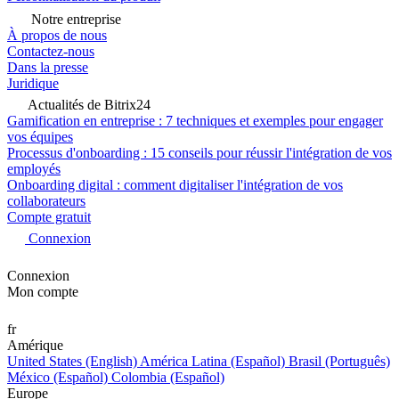
Notre entreprise
À propos de nous
Contactez-nous
Dans la presse
Juridique
Actualités de Bitrix24
Gamification en entreprise : 7 techniques et exemples pour engager
vos équipes
Processus d'onboarding : 15 conseils pour réussir l'intégration de vos
employés
Onboarding digital : comment digitaliser l'intégration de vos
collaborateurs
Compte gratuit
Connexion
Connexion
Mon compte
fr
Amérique
United States (English)
América Latina (Español)
Brasil (Português)
México (Español)
Colombia (Español)
Europe