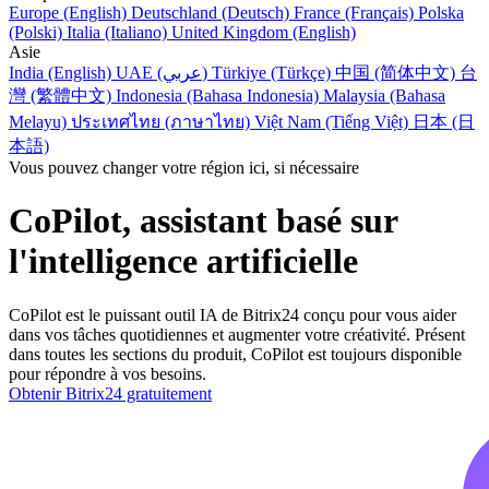
Europe (English)
Deutschland (Deutsch)
France (Français)
Polska
(Polski)
Italia (Italiano)
United Kingdom (English)
Asie
India (English)
UAE (عربي)
Türkiye (Türkçe)
中国 (简体中文)
台
灣 (繁體中文)
Indonesia (Bahasa Indonesia)
Malaysia (Bahasa
Melayu)
ประเทศไทย (ภาษาไทย)
Việt Nam (Tiếng Việt)
日本 (日
本語)
Vous pouvez changer votre région ici, si nécessaire
CoPilot, assistant basé sur
l'intelligence artificielle
CoPilot est le puissant outil IA de Bitrix24 conçu pour vous aider
dans vos tâches quotidiennes et augmenter votre créativité. Présent
dans toutes les sections du produit, CoPilot est toujours disponible
pour répondre à vos besoins.
Obtenir Bitrix24 gratuitement