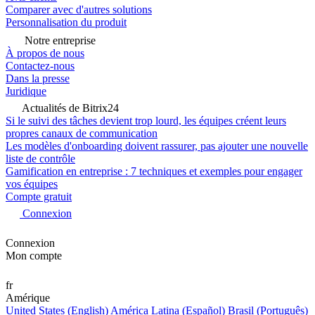
Comparer avec d'autres solutions
Personnalisation du produit
Notre entreprise
À propos de nous
Contactez-nous
Dans la presse
Juridique
Actualités de Bitrix24
Si le suivi des tâches devient trop lourd, les équipes créent leurs
propres canaux de communication
Les modèles d'onboarding doivent rassurer, pas ajouter une nouvelle
liste de contrôle
Gamification en entreprise : 7 techniques et exemples pour engager
vos équipes
Compte gratuit
Connexion
Connexion
Mon compte
fr
Amérique
United States (English)
América Latina (Español)
Brasil (Português)