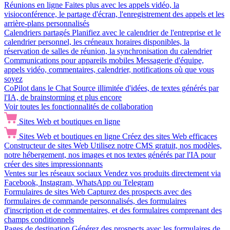
Réunions en ligne
Faites plus avec les appels vidéo, la
visioconférence, le partage d'écran, l'enregistrement des appels et les
arrière-plans personnalisés
Calendriers partagés
Planifiez avec le calendrier de l'entreprise et le
calendrier personnel, les créneaux horaires disponibles, la
réservation de salles de réunion, la synchronisation du calendrier
Communications pour appareils mobiles
Messagerie d'équipe,
appels vidéo, commentaires, calendrier, notifications où que vous
soyez
CoPilot dans le Chat
Source illimitée d'idées, de textes générés par
l'IA, de brainstorming et plus encore
Voir toutes les fonctionnalités de collaboration
Sites Web et boutiques en ligne
Sites Web et boutiques en ligne
Créez des sites Web efficaces
Constructeur de sites Web
Utilisez notre CMS gratuit, nos modèles,
notre hébergement, nos images et nos textes générés par l'IA pour
créer des sites impressionnants
Ventes sur les réseaux sociaux
Vendez vos produits directement via
Facebook, Instagram, WhatsApp ou Telegram
Formulaires de sites Web
Capturez des prospects avec des
formulaires de commande personnalisés, des formulaires
d'inscription et de commentaires, et des formulaires comprenant des
champs conditionnels
Pages de destination
Générez des prospects avec les formulaires de