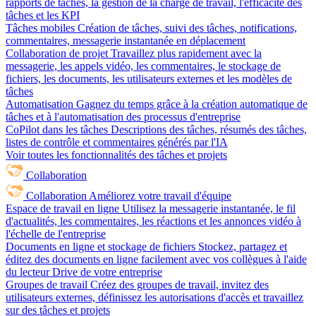
rapports de tâches, la gestion de la charge de travail, l'efficacité des
tâches et les KPI
Tâches mobiles
Création de tâches, suivi des tâches, notifications,
commentaires, messagerie instantanée en déplacement
Collaboration de projet
Travaillez plus rapidement avec la
messagerie, les appels vidéo, les commentaires, le stockage de
fichiers, les documents, les utilisateurs externes et les modèles de
tâches
Automatisation
Gagnez du temps grâce à la création automatique de
tâches et à l'automatisation des processus d'entreprise
CoPilot dans les tâches
Descriptions des tâches, résumés des tâches,
listes de contrôle et commentaires générés par l'IA
Voir toutes les fonctionnalités des tâches et projets
Collaboration
Collaboration
Améliorez votre travail d'équipe
Espace de travail en ligne
Utilisez la messagerie instantanée, le fil
d'actualités, les commentaires, les réactions et les annonces vidéo à
l'échelle de l'entreprise
Documents en ligne et stockage de fichiers
Stockez, partagez et
éditez des documents en ligne facilement avec vos collègues à l'aide
du lecteur Drive de votre entreprise
Groupes de travail
Créez des groupes de travail, invitez des
utilisateurs externes, définissez les autorisations d'accès et travaillez
sur des tâches et projets