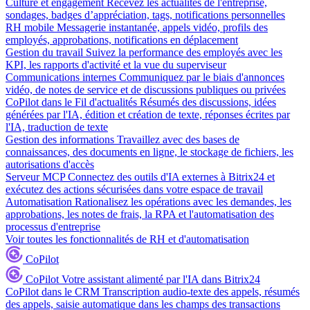
Culture et engagement
Recevez les actualités de l'entreprise,
sondages, badges d’appréciation, tags, notifications personnelles
RH mobile
Messagerie instantanée, appels vidéo, profils des
employés, approbations, notifications en déplacement
Gestion du travail
Suivez la performance des employés avec les
KPI, les rapports d'activité et la vue du superviseur
Communications internes
Communiquez par le biais d'annonces
vidéo, de notes de service et de discussions publiques ou privées
CoPilot dans le Fil d'actualités
Résumés des discussions, idées
générées par l'IA, édition et création de texte, réponses écrites par
l'IA, traduction de texte
Gestion des informations
Travaillez avec des bases de
connaissances, des documents en ligne, le stockage de fichiers, les
autorisations d'accès
Serveur MCP
Connectez des outils d'IA externes à Bitrix24 et
exécutez des actions sécurisées dans votre espace de travail
Automatisation
Rationalisez les opérations avec les demandes, les
approbations, les notes de frais, la RPA et l'automatisation des
processus d'entreprise
Voir toutes les fonctionnalités de RH et d'automatisation
CoPilot
CoPilot
Votre assistant alimenté par l'IA dans Bitrix24
CoPilot dans le CRM
Transcription audio-texte des appels, résumés
des appels, saisie automatique dans les champs des transactions