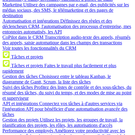
Marketing
Utilisez des campagnes par e-mail, des publicités sur les
médias sociaux, des SMS, le télémarketing et des pages de
destination
Automatisation et intégrations
Définissez des règles et des
déclencheurs CRM, l'automatisation des processus d'entreprise, mes
entonnoirs automatisés, les API
CoPilot dans le CRM
Transcription audio-texte des appels, résumés
des appels, saisie automatique dans les champs des transactions
Voir toutes les fonctionnalités du CRM
Tâches et projets
Tâches et projets
Faites le travail plus facilement et plus
rapidement
Gestion des tâches
Choisissez entre le tableau Kanban, le
diagramme de Gantt, Scrum, la liste des tâches
Suivi des tâches
Profitez des listes de contrôle et des sous-tâches, du
résumé des tâches, du suivi du temps, et des modes de mise au point
et superviseur
API et intégrations
Connectez vos tâches à d'autres services via
l'intégration API pour bénéficier d'une automatisation avancée des
tâches
Gestion des projets
Utilisez les projets, les groupes de travail, la
planification des projets, les rôles, les autorisations d'accès
Performance des employés
Améliorez votre productivité avec les