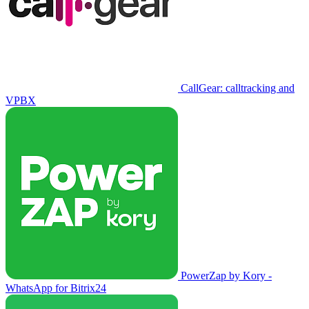
CallGear: calltracking and
VPBX
PowerZap by Kory -
WhatsApp for Bitrix24