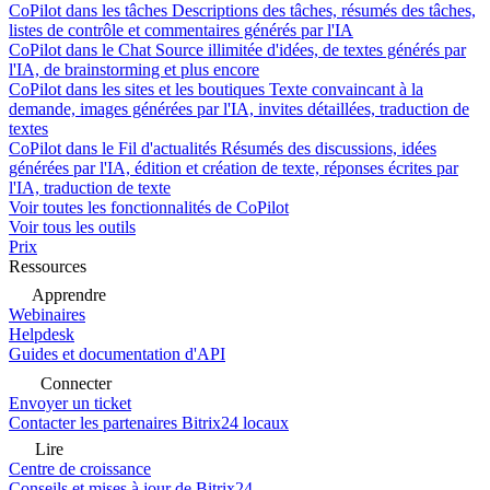
CoPilot dans les tâches
Descriptions des tâches, résumés des tâches,
listes de contrôle et commentaires générés par l'IA
CoPilot dans le Chat
Source illimitée d'idées, de textes générés par
l'IA, de brainstorming et plus encore
CoPilot dans les sites et les boutiques
Texte convaincant à la
demande, images générées par l'IA, invites détaillées, traduction de
textes
CoPilot dans le Fil d'actualités
Résumés des discussions, idées
générées par l'IA, édition et création de texte, réponses écrites par
l'IA, traduction de texte
Voir toutes les fonctionnalités de CoPilot
Voir tous les outils
Prix
Ressources
Apprendre
Webinaires
Helpdesk
Guides et documentation d'API
Connecter
Envoyer un ticket
Contacter les partenaires Bitrix24 locaux
Lire
Centre de croissance
Conseils et mises à jour de Bitrix24