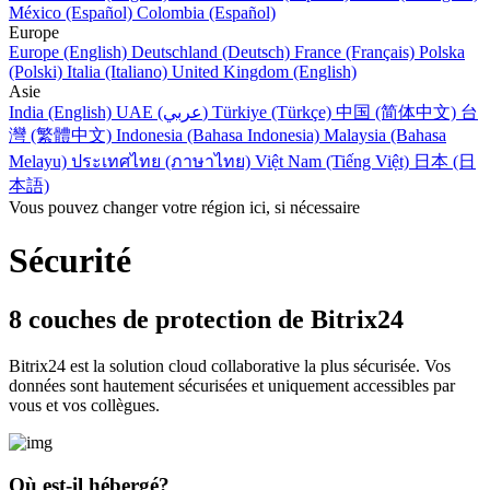
México (Español)
Colombia (Español)
Europe
Europe (English)
Deutschland (Deutsch)
France (Français)
Polska
(Polski)
Italia (Italiano)
United Kingdom (English)
Asie
India (English)
UAE (عربي)
Türkiye (Türkçe)
中国 (简体中文)
台
灣 (繁體中文)
Indonesia (Bahasa Indonesia)
Malaysia (Bahasa
Melayu)
ประเทศไทย (ภาษาไทย)
Việt Nam (Tiếng Việt)
日本 (日
本語)
Vous pouvez changer votre région ici, si nécessaire
Sécurité
8 couches de protection de Bitrix24
Bitrix24 est la solution cloud collaborative la plus sécurisée. Vos
données sont hautement sécurisées et uniquement accessibles par
vous et vos collègues.
Où est-il hébergé?