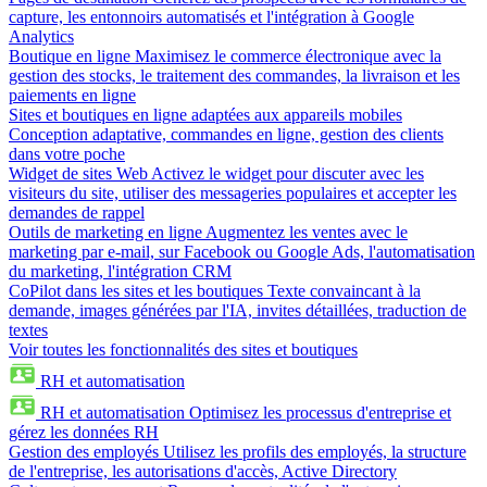
capture, les entonnoirs automatisés et l'intégration à Google
Analytics
Boutique en ligne
Maximisez le commerce électronique avec la
gestion des stocks, le traitement des commandes, la livraison et les
paiements en ligne
Sites et boutiques en ligne adaptées aux appareils mobiles
Conception adaptative, commandes en ligne, gestion des clients
dans votre poche
Widget de sites Web
Activez le widget pour discuter avec les
visiteurs du site, utiliser des messageries populaires et accepter les
demandes de rappel
Outils de marketing en ligne
Augmentez les ventes avec le
marketing par e-mail, sur Facebook ou Google Ads, l'automatisation
du marketing, l'intégration CRM
CoPilot dans les sites et les boutiques
Texte convaincant à la
demande, images générées par l'IA, invites détaillées, traduction de
textes
Voir toutes les fonctionnalités des sites et boutiques
RH et automatisation
RH et automatisation
Optimisez les processus d'entreprise et
gérez les données RH
Gestion des employés
Utilisez les profils des employés, la structure
de l'entreprise, les autorisations d'accès, Active Directory