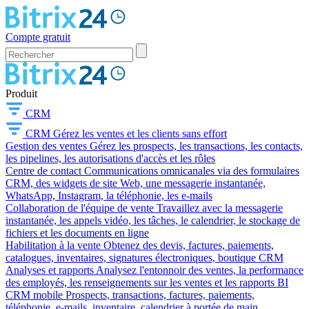
Compte gratuit
Produit
CRM
CRM
Gérez les ventes et les clients sans effort
Gestion des ventes
Gérez les prospects, les transactions, les contacts,
les pipelines, les autorisations d'accès et les rôles
Centre de contact
Communications omnicanales via des formulaires
CRM, des widgets de site Web, une messagerie instantanée,
WhatsApp, Instagram, la téléphonie, les e-mails
Collaboration de l'équipe de vente
Travaillez avec la messagerie
instantanée, les appels vidéo, les tâches, le calendrier, le stockage de
fichiers et les documents en ligne
Habilitation à la vente
Obtenez des devis, factures, paiements,
catalogues, inventaires, signatures électroniques, boutique CRM
Analyses et rapports
Analysez l'entonnoir des ventes, la performance
des employés, les renseignements sur les ventes et les rapports BI
CRM mobile
Prospects, transactions, factures, paiements,
téléphonie, e-mails, inventaire, calendrier à portée de main