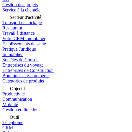
Gestion des projets
Service à la clientèle
Secteur d'activité
Transport et stockage
Restaurant
Travail à distance
Votre CRM immobilier
Établissements de santé
Pratique Juridique
Immobilier
Sociétés de Conseil
Entreprises du voyage
Entreprises de Construction
Boutiques et e-commerce
Catégories de produits
Objectif
Productivité
Communication
Mobilité
Gestion et direction
Outil
Téléphonie
CRM