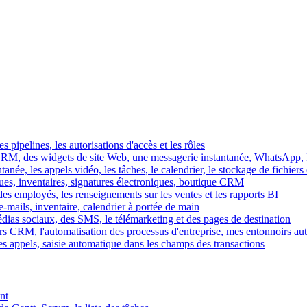
es pipelines, les autorisations d'accès et les rôles
M, des widgets de site Web, une messagerie instantanée, WhatsApp, Ins
tanée, les appels vidéo, les tâches, le calendrier, le stockage de fichier
gues, inventaires, signatures électroniques, boutique CRM
es employés, les renseignements sur les ventes et les rapports BI
e-mails, inventaire, calendrier à portée de main
édias sociaux, des SMS, le télémarketing et des pages de destination
rs CRM, l'automatisation des processus d'entreprise, mes entonnoirs au
es appels, saisie automatique dans les champs des transactions
nt