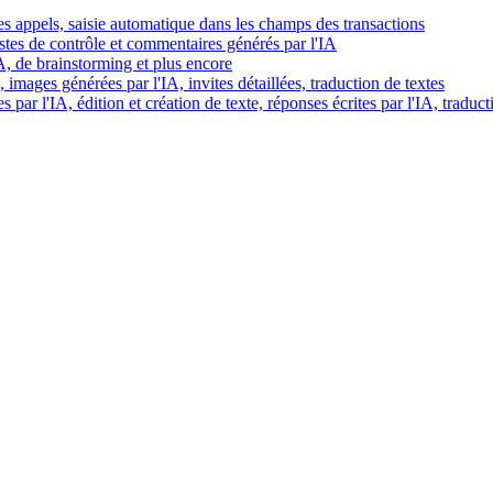
es appels, saisie automatique dans les champs des transactions
istes de contrôle et commentaires générés par l'IA
IA, de brainstorming et plus encore
images générées par l'IA, invites détaillées, traduction de textes
par l'IA, édition et création de texte, réponses écrites par l'IA, traduct