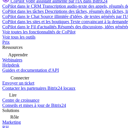
CoPilot
Votre assistant alimenté par l'IA dans Bitrix24
CoPilot dans le CRM
Transcription audio-texte des appels, résumés d
CoPilot dans les tâches
Descriptions des tâches, résumés des tâches, l
CoPilot dans le Chat
Source illimitée d'idées, de textes générés par l'
CoPilot dans les sites et les boutiques
Texte convaincant à la demande, 
CoPilot dans le Fil d'actualités
Résumés des discussions, idées générées 
Voir toutes les fonctionnalités de CoPilot
Voir tous les outils
Prix
Ressources
Apprendre
Webinaires
Helpdesk
Guides et documentation d'API
Connecter
Envoyer un ticket
Contacter les partenaires Bitrix24 locaux
Lire
Centre de croissance
Conseils et mises à jour de Bitrix24
Solutions
Rôle
Marketing
RH