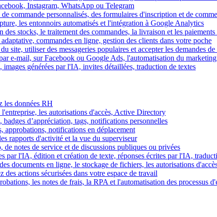
Facebook, Instagram, WhatsApp ou Telegram
 de commande personnalisés, des formulaires d'inscription et de comme
ture, les entonnoirs automatisés et l'intégration à Google Analytics
des stocks, le traitement des commandes, la livraison et les paiements 
adaptative, commandes en ligne, gestion des clients dans votre poche
 du site, utiliser des messageries populaires et accepter les demandes de
par e-mail, sur Facebook ou Google Ads, l'automatisation du marketing
images générées par l'IA, invites détaillées, traduction de textes
rez les données RH
 l'entreprise, les autorisations d'accès, Active Directory
, badges d’appréciation, tags, notifications personnelles
s, approbations, notifications en déplacement
s rapports d'activité et la vue du superviseur
de notes de service et de discussions publiques ou privées
par l'IA, édition et création de texte, réponses écrites par l'IA, traduct
es documents en ligne, le stockage de fichiers, les autorisations d'accè
z des actions sécurisées dans votre espace de travail
obations, les notes de frais, la RPA et l'automatisation des processus d'