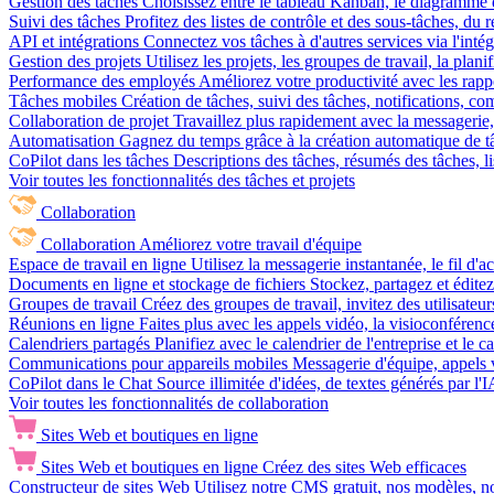
Gestion des tâches
Choisissez entre le tableau Kanban, le diagramme d
Suivi des tâches
Profitez des listes de contrôle et des sous-tâches, du
API et intégrations
Connectez vos tâches à d'autres services via l'int
Gestion des projets
Utilisez les projets, les groupes de travail, la plani
Performance des employés
Améliorez votre productivité avec les rappor
Tâches mobiles
Création de tâches, suivi des tâches, notifications, 
Collaboration de projet
Travaillez plus rapidement avec la messagerie, 
Automatisation
Gagnez du temps grâce à la création automatique de tâc
CoPilot dans les tâches
Descriptions des tâches, résumés des tâches, l
Voir toutes les fonctionnalités des tâches et projets
Collaboration
Collaboration
Améliorez votre travail d'équipe
Espace de travail en ligne
Utilisez la messagerie instantanée, le fil d'a
Documents en ligne et stockage de fichiers
Stockez, partagez et édite
Groupes de travail
Créez des groupes de travail, invitez des utilisateurs
Réunions en ligne
Faites plus avec les appels vidéo, la visioconférence
Calendriers partagés
Planifiez avec le calendrier de l'entreprise et le 
Communications pour appareils mobiles
Messagerie d'équipe, appels 
CoPilot dans le Chat
Source illimitée d'idées, de textes générés par l'
Voir toutes les fonctionnalités de collaboration
Sites Web et boutiques en ligne
Sites Web et boutiques en ligne
Créez des sites Web efficaces
Constructeur de sites Web
Utilisez notre CMS gratuit, nos modèles, no