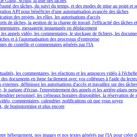
e Gantt, Scrum, la liste des tâches
 résumé des tâches, du suivi du temps, et des modes de mise au point et 
égration API pour bénéficier d'une automatisation avancée des tâches
fication des projets, les rôles, les autorisations d'accès
ts de tâches, la gestion de la charge de travail, l'efficacité des tâches e
commentaires, messagerie instantanée en déplacement
les appels vidéo, les commentaires, le stockage de fichiers, les document
hes et à l'automatisation des processus d'entreprise
istes de contrôle et commentaires générés par l'IA
ctualités, les commentaires, les réactions et les annonces vidéo à l'échelle
z des documents en ligne facilement avec vos collègues à l'aide du lecte
 externes, définissez les autorisations d'accès et travaillez sur des tâches
, le partage d'écran, l'enregistrement des appels et les arrière-plans per
calendrier personnel, les créneaux horaires disponibles, la réservation de
vidéo, commentaires, calendrier, notifications où que vous soyez
IA, de brainstorming et plus encore
tre hébergement, nos images et nos textes générés par l'IA pour créer d