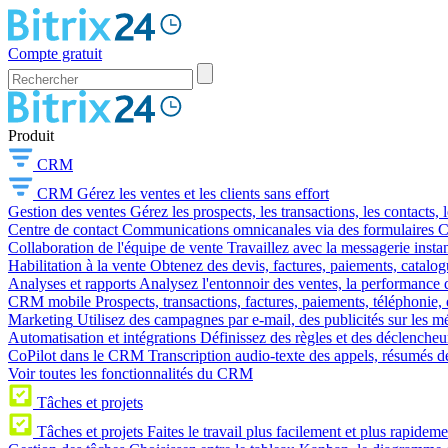
Compte gratuit
Produit
CRM
CRM
Gérez les ventes et les clients sans effort
Gestion des ventes
Gérez les prospects, les transactions, les contacts, l
Centre de contact
Communications omnicanales via des formulaires CR
Collaboration de l'équipe de vente
Travaillez avec la messagerie instan
Habilitation à la vente
Obtenez des devis, factures, paiements, catalo
Analyses et rapports
Analysez l'entonnoir des ventes, la performance d
CRM mobile
Prospects, transactions, factures, paiements, téléphonie, 
Marketing
Utilisez des campagnes par e-mail, des publicités sur les m
Automatisation et intégrations
Définissez des règles et des déclencheu
CoPilot dans le CRM
Transcription audio-texte des appels, résumés d
Voir toutes les fonctionnalités du CRM
Tâches et projets
Tâches et projets
Faites le travail plus facilement et plus rapideme