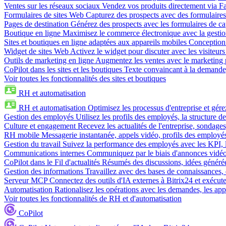
Ventes sur les réseaux sociaux
Vendez vos produits directement via 
Formulaires de sites Web
Capturez des prospects avec des formulaires
Pages de destination
Générez des prospects avec les formulaires de cap
Boutique en ligne
Maximisez le commerce électronique avec la gestion 
Sites et boutiques en ligne adaptées aux appareils mobiles
Conception 
Widget de sites Web
Activez le widget pour discuter avec les visiteurs
Outils de marketing en ligne
Augmentez les ventes avec le marketing 
CoPilot dans les sites et les boutiques
Texte convaincant à la demande, 
Voir toutes les fonctionnalités des sites et boutiques
RH et automatisation
RH et automatisation
Optimisez les processus d'entreprise et gé
Gestion des employés
Utilisez les profils des employés, la structure de
Culture et engagement
Recevez les actualités de l'entreprise, sondages
RH mobile
Messagerie instantanée, appels vidéo, profils des employé
Gestion du travail
Suivez la performance des employés avec les KPI, le
Communications internes
Communiquez par le biais d'annonces vidéo, 
CoPilot dans le Fil d'actualités
Résumés des discussions, idées générées 
Gestion des informations
Travaillez avec des bases de connaissances, d
Serveur MCP
Connectez des outils d'IA externes à Bitrix24 et exécute
Automatisation
Rationalisez les opérations avec les demandes, les appr
Voir toutes les fonctionnalités de RH et d'automatisation
CoPilot