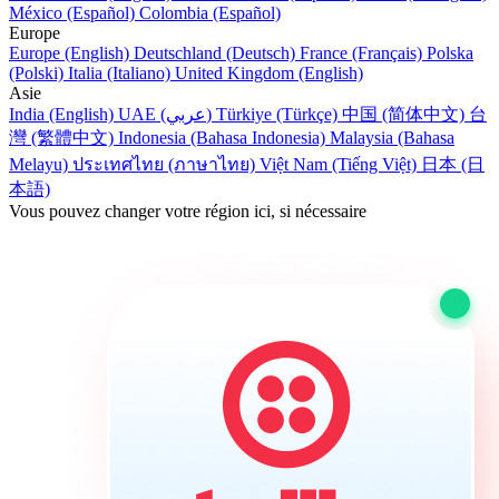
México (Español)
Colombia (Español)
Europe
Europe (English)
Deutschland (Deutsch)
France (Français)
Polska
(Polski)
Italia (Italiano)
United Kingdom (English)
Asie
India (English)
UAE (عربي)
Türkiye (Türkçe)
中国 (简体中文)
台
灣 (繁體中文)
Indonesia (Bahasa Indonesia)
Malaysia (Bahasa
Melayu)
ประเทศไทย (ภาษาไทย)
Việt Nam (Tiếng Việt)
日本 (日
本語)
Vous pouvez changer votre région ici, si nécessaire