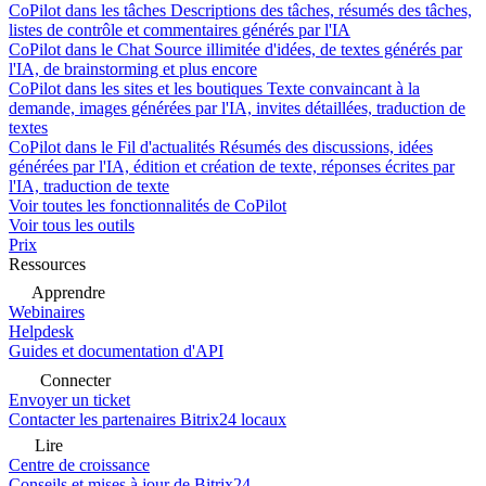
CoPilot dans les tâches
Descriptions des tâches, résumés des tâches,
listes de contrôle et commentaires générés par l'IA
CoPilot dans le Chat
Source illimitée d'idées, de textes générés par
l'IA, de brainstorming et plus encore
CoPilot dans les sites et les boutiques
Texte convaincant à la
demande, images générées par l'IA, invites détaillées, traduction de
textes
CoPilot dans le Fil d'actualités
Résumés des discussions, idées
générées par l'IA, édition et création de texte, réponses écrites par
l'IA, traduction de texte
Voir toutes les fonctionnalités de CoPilot
Voir tous les outils
Prix
Ressources
Apprendre
Webinaires
Helpdesk
Guides et documentation d'API
Connecter
Envoyer un ticket
Contacter les partenaires Bitrix24 locaux
Lire
Centre de croissance
Conseils et mises à jour de Bitrix24