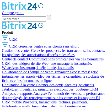
Compte gratuit
Produit
CRM
CRM
Gérez les ventes et les clients sans effort
Gestion des ventes
Gérez les prospects, les transactions, les contacts,
les pipelines, les autorisations d'accès et les rôles
Centre de contact
Communications omnicanales via des formulaires
CRM, des widgets de site Web, une messagerie instantanée,
WhatsApp, Instagram, la téléphonie, les e-mails
Collaboration de l'équipe de vente
Travaillez avec la messagerie
instantanée, les appels vidéo, les tâches, le calendrier, le stockage de
fichiers et les documents en ligne
Habilitation à la vente
Obtenez des devis, factures, paiements,
catalogues, inventaires, signatures électroniques, boutique CRM
Analyses et rapports
Analysez l'entonnoir des ventes, la performance
des employés, les renseignements sur les ventes et les rapports BI
CRM mobile
Prospects, transactions, factures, paiements,
téléphonie, e-mails, inventaire, calendrier à portée de main