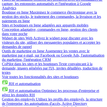
capture, les entonnoirs automatisés et l'intégration à Google
Analytics
Boutique en ligne
Maximisez le commerce électronique avec la
gestion des stocks, le traitement des commandes, la livraison et les
paiements en ligne
Sites et boutiques en ligne adaptées aux appareils mobiles
Conception adaptative, commandes en ligne, gestion des clients
dans votre poche
Widget de sites Web
Activez le widget pour discuter avec les
visiteurs du site, utiliser des messageries populaires et accepter les
demandes de rappel
Outils de marketing en ligne
Augmentez les ventes avec le
marketing par e-mail, sur Facebook ou Google Ads, l'automatisation
du marketing, l'intégration CRM
CoPilot dans les sites et les boutiques
Texte convaincant à la
demande, images générées par l'IA, invites détaillées, traduction de
textes
Voir toutes les fonctionnalités des sites et boutiques
RH et automatisation
RH et automatisation
Optimisez les processus d'entreprise et
gérez les données RH
Gestion des employés
Utilisez les profils des employés, la structure
de l'entreprise, les autorisations d'accès, Active Directory