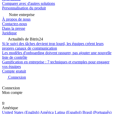
Comparer avec d'autres solutions
Personnalisation du produit
Notre entreprise
À propos de nous
Contactez-nous
Dans la presse
Juridique
Actualités de Bitrix24
Si le suivi des tâches devient trop lourd, les équipes créent leurs
propres canaux de communication
Les modèles d'onboarding doivent rassurer, pas ajouter une nouvelle
liste de contrôle
Gamification en entreprise : 7 techniques et exemples pour engager
vos équipes
Compte gratuit
Connexion
Connexion
Mon compte
fr
Amérique
United States (English)
América Latina (Español)
Brasil (Português)