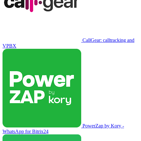
CallGear: calltracking and
VPBX
PowerZap by Kory -
WhatsApp for Bitrix24