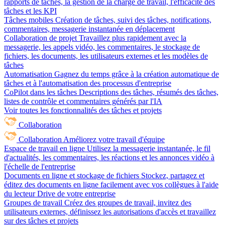
rapports de tâches, la gestion de la charge de travail, l'efficacité des
tâches et les KPI
Tâches mobiles
Création de tâches, suivi des tâches, notifications,
commentaires, messagerie instantanée en déplacement
Collaboration de projet
Travaillez plus rapidement avec la
messagerie, les appels vidéo, les commentaires, le stockage de
fichiers, les documents, les utilisateurs externes et les modèles de
tâches
Automatisation
Gagnez du temps grâce à la création automatique de
tâches et à l'automatisation des processus d'entreprise
CoPilot dans les tâches
Descriptions des tâches, résumés des tâches,
listes de contrôle et commentaires générés par l'IA
Voir toutes les fonctionnalités des tâches et projets
Collaboration
Collaboration
Améliorez votre travail d'équipe
Espace de travail en ligne
Utilisez la messagerie instantanée, le fil
d'actualités, les commentaires, les réactions et les annonces vidéo à
l'échelle de l'entreprise
Documents en ligne et stockage de fichiers
Stockez, partagez et
éditez des documents en ligne facilement avec vos collègues à l'aide
du lecteur Drive de votre entreprise
Groupes de travail
Créez des groupes de travail, invitez des
utilisateurs externes, définissez les autorisations d'accès et travaillez
sur des tâches et projets