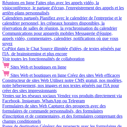
Réunions en ligne
Faites plus avec les appels vidéo, la
visioconférence, le partage d'écran, l'enregistrement des appels et les
arrière-plans personnalisés
Calendriers partagés
Planifiez avec le calendrier de l'entreprise et le
calendrier personnel, les créneaux horaires disponibles, la
réservation de salles de réunion, la synchronisation du calendrier
Communications pour appareils mobiles
Messagerie d'équipe,
appels vidéo, commentaires, calendrier, notifications où que vous
soyez
CoPilot dans le Chat
Source illimitée d'idées, de textes générés par
l'IA, de brainstorming et plus encore
Voir toutes les fonctionnalités de collaboration
Sites Web et boutiques en ligne
Sites Web et boutiques en ligne
Créez des sites Web efficaces
Constructeur de sites Web
Utilisez notre CMS gratuit, nos modèles,
notre hébergement, nos images et nos textes générés par l'IA pour
créer des sites impressionnants
Ventes sur les réseaux sociaux
Vendez vos produits directement via
Facebook, Instagram, WhatsApp ou Telegram
Formulaires de sites Web
Capturez des prospects avec des
formulaires de commande personnalisés, des formulaires
d'inscription et de commentaires, et des formulaires comprenant des
champs conditionnels
Pages de destination
Générez des prospects avec les formulaires de