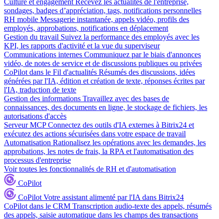
Culture et engagement
Recevez les actualités de l'entreprise,
sondages, badges d’appréciation, tags, notifications personnelles
RH mobile
Messagerie instantanée, appels vidéo, profils des
employés, approbations, notifications en déplacement
Gestion du travail
Suivez la performance des employés avec les
KPI, les rapports d'activité et la vue du superviseur
Communications internes
Communiquez par le biais d'annonces
vidéo, de notes de service et de discussions publiques ou privées
CoPilot dans le Fil d'actualités
Résumés des discussions, idées
générées par l'IA, édition et création de texte, réponses écrites par
l'IA, traduction de texte
Gestion des informations
Travaillez avec des bases de
connaissances, des documents en ligne, le stockage de fichiers, les
autorisations d'accès
Serveur MCP
Connectez des outils d'IA externes à Bitrix24 et
exécutez des actions sécurisées dans votre espace de travail
Automatisation
Rationalisez les opérations avec les demandes, les
approbations, les notes de frais, la RPA et l'automatisation des
processus d'entreprise
Voir toutes les fonctionnalités de RH et d'automatisation
CoPilot
CoPilot
Votre assistant alimenté par l'IA dans Bitrix24
CoPilot dans le CRM
Transcription audio-texte des appels, résumés
des appels, saisie automatique dans les champs des transactions