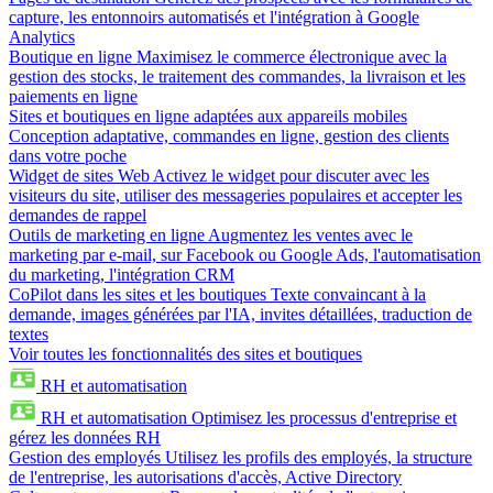
capture, les entonnoirs automatisés et l'intégration à Google
Analytics
Boutique en ligne
Maximisez le commerce électronique avec la
gestion des stocks, le traitement des commandes, la livraison et les
paiements en ligne
Sites et boutiques en ligne adaptées aux appareils mobiles
Conception adaptative, commandes en ligne, gestion des clients
dans votre poche
Widget de sites Web
Activez le widget pour discuter avec les
visiteurs du site, utiliser des messageries populaires et accepter les
demandes de rappel
Outils de marketing en ligne
Augmentez les ventes avec le
marketing par e-mail, sur Facebook ou Google Ads, l'automatisation
du marketing, l'intégration CRM
CoPilot dans les sites et les boutiques
Texte convaincant à la
demande, images générées par l'IA, invites détaillées, traduction de
textes
Voir toutes les fonctionnalités des sites et boutiques
RH et automatisation
RH et automatisation
Optimisez les processus d'entreprise et
gérez les données RH
Gestion des employés
Utilisez les profils des employés, la structure
de l'entreprise, les autorisations d'accès, Active Directory