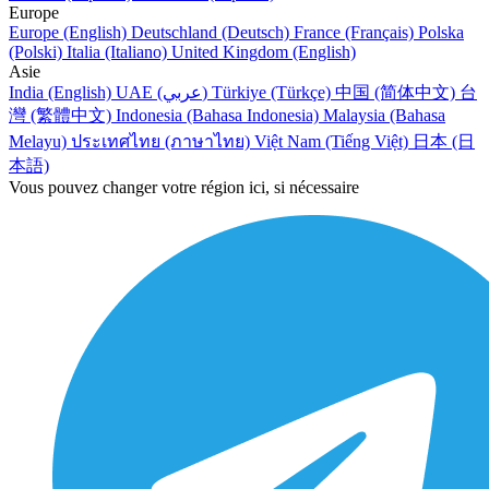
Europe
Europe (English)
Deutschland (Deutsch)
France (Français)
Polska
(Polski)
Italia (Italiano)
United Kingdom (English)
Asie
India (English)
UAE (عربي)
Türkiye (Türkçe)
中国 (简体中文)
台
灣 (繁體中文)
Indonesia (Bahasa Indonesia)
Malaysia (Bahasa
Melayu)
ประเทศไทย (ภาษาไทย)
Việt Nam (Tiếng Việt)
日本 (日
本語)
Vous pouvez changer votre région ici, si nécessaire