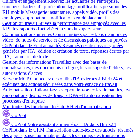
Culture et engagement
Recevez les actualités de l'entreprise,
sondages, badges d’appréciation, tags, notifications personnelles
RH mobile
Messagerie instantanée, appels vidéo, profils des
employés, approbations, notifications en déplacement
Gestion du travail
Suivez la performance des employés avec les
KPI, les rapports d'activité et la vue du superviseur
Communications internes
Communiquez par le biais d'annonces
vidéo, de notes de service et de discussions publiques ou privées
CoPilot dans le Fil d'actualités
Résumés des discussions, idées
générées par l'IA, édition et création de texte, réponses écrites par
l'IA, traduction de texte
Gestion des informations
Travaillez avec des bases de
connaissances, des documents en ligne, le stockage de fichiers, les
autorisations d'accès
Serveur MCP
Connectez des outils d'IA externes à Bitrix24 et
exécutez des actions sécurisées dans votre espace de travail
Automatisation
Rationalisez les opérations avec les demandes, les
approbations, les notes de frais, la RPA et l'automatisation des
processus d'entreprise
Voir toutes les fonctionnalités de RH et d'automatisation
CoPilot
CoPilot
Votre assistant alimenté par l'IA dans Bitrix24
CoPilot dans le CRM
Transcription audio-texte des appels, résumés
des appels, saisie automatique dans les champs des transactions