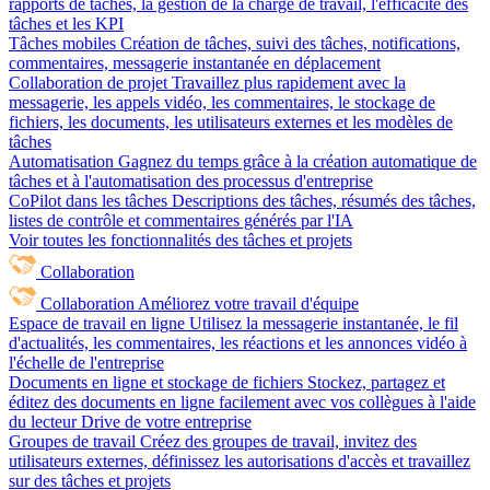
rapports de tâches, la gestion de la charge de travail, l'efficacité des
tâches et les KPI
Tâches mobiles
Création de tâches, suivi des tâches, notifications,
commentaires, messagerie instantanée en déplacement
Collaboration de projet
Travaillez plus rapidement avec la
messagerie, les appels vidéo, les commentaires, le stockage de
fichiers, les documents, les utilisateurs externes et les modèles de
tâches
Automatisation
Gagnez du temps grâce à la création automatique de
tâches et à l'automatisation des processus d'entreprise
CoPilot dans les tâches
Descriptions des tâches, résumés des tâches,
listes de contrôle et commentaires générés par l'IA
Voir toutes les fonctionnalités des tâches et projets
Collaboration
Collaboration
Améliorez votre travail d'équipe
Espace de travail en ligne
Utilisez la messagerie instantanée, le fil
d'actualités, les commentaires, les réactions et les annonces vidéo à
l'échelle de l'entreprise
Documents en ligne et stockage de fichiers
Stockez, partagez et
éditez des documents en ligne facilement avec vos collègues à l'aide
du lecteur Drive de votre entreprise
Groupes de travail
Créez des groupes de travail, invitez des
utilisateurs externes, définissez les autorisations d'accès et travaillez
sur des tâches et projets