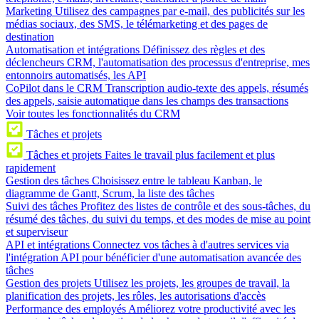
Marketing
Utilisez des campagnes par e-mail, des publicités sur les
médias sociaux, des SMS, le télémarketing et des pages de
destination
Automatisation et intégrations
Définissez des règles et des
déclencheurs CRM, l'automatisation des processus d'entreprise, mes
entonnoirs automatisés, les API
CoPilot dans le CRM
Transcription audio-texte des appels, résumés
des appels, saisie automatique dans les champs des transactions
Voir toutes les fonctionnalités du CRM
Tâches et projets
Tâches et projets
Faites le travail plus facilement et plus
rapidement
Gestion des tâches
Choisissez entre le tableau Kanban, le
diagramme de Gantt, Scrum, la liste des tâches
Suivi des tâches
Profitez des listes de contrôle et des sous-tâches, du
résumé des tâches, du suivi du temps, et des modes de mise au point
et superviseur
API et intégrations
Connectez vos tâches à d'autres services via
l'intégration API pour bénéficier d'une automatisation avancée des
tâches
Gestion des projets
Utilisez les projets, les groupes de travail, la
planification des projets, les rôles, les autorisations d'accès
Performance des employés
Améliorez votre productivité avec les