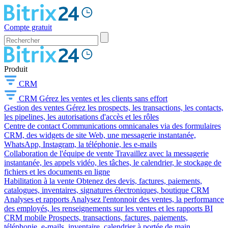
Compte gratuit
Produit
CRM
CRM
Gérez les ventes et les clients sans effort
Gestion des ventes
Gérez les prospects, les transactions, les contacts,
les pipelines, les autorisations d'accès et les rôles
Centre de contact
Communications omnicanales via des formulaires
CRM, des widgets de site Web, une messagerie instantanée,
WhatsApp, Instagram, la téléphonie, les e-mails
Collaboration de l'équipe de vente
Travaillez avec la messagerie
instantanée, les appels vidéo, les tâches, le calendrier, le stockage de
fichiers et les documents en ligne
Habilitation à la vente
Obtenez des devis, factures, paiements,
catalogues, inventaires, signatures électroniques, boutique CRM
Analyses et rapports
Analysez l'entonnoir des ventes, la performance
des employés, les renseignements sur les ventes et les rapports BI
CRM mobile
Prospects, transactions, factures, paiements,
téléphonie, e-mails, inventaire, calendrier à portée de main