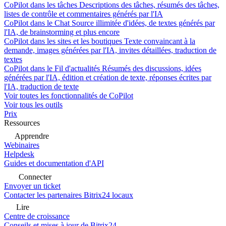
CoPilot dans les tâches
Descriptions des tâches, résumés des tâches,
listes de contrôle et commentaires générés par l'IA
CoPilot dans le Chat
Source illimitée d'idées, de textes générés par
l'IA, de brainstorming et plus encore
CoPilot dans les sites et les boutiques
Texte convaincant à la
demande, images générées par l'IA, invites détaillées, traduction de
textes
CoPilot dans le Fil d'actualités
Résumés des discussions, idées
générées par l'IA, édition et création de texte, réponses écrites par
l'IA, traduction de texte
Voir toutes les fonctionnalités de CoPilot
Voir tous les outils
Prix
Ressources
Apprendre
Webinaires
Helpdesk
Guides et documentation d'API
Connecter
Envoyer un ticket
Contacter les partenaires Bitrix24 locaux
Lire
Centre de croissance
Conseils et mises à jour de Bitrix24