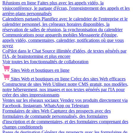
Réunions en ligne
Faites plus avec les appels vidéo, la
visioconférence, le partage d'écran, l'enregistrement des appels et les
arrière-plans personnalisés
Calendriers partagés
Planifiez avec le calendrier de l'entreprise et le
calendrier personnel, les créneaux horaires disponibles, la
réservation de salles de réunion, la synchronisation du calendrier
Communications pour appareils mobiles
Messagerie d'équipe,
appels vidéo, commentaires, calendrier, notifications où que vous
soyez
CoPilot dans le Chat
Source illimitée d'idées, de textes générés par
l'IA, de brainstorming et plus encore
Voir toutes les fonctionnalités de collaboration
Sites Web et boutiques en ligne
Sites Web et boutiques en ligne
Créez des sites Web efficaces
Constructeur de sites Web
Utilisez notre CMS gratuit, nos modèles,
notre hébergement, nos images et nos textes générés par l'IA pour
créer des sites impressionnants
Ventes sur les réseaux sociaux
Vendez vos produits directement via
Facebook, Instagram, WhatsApp ou Telegram
Formulaires de sites Web
Capturez des prospects avec des
formulaires de commande personnalisés, des formulaires
d'inscription et de commentaires, et des formulaires comprenant des
champs conditionnels
Pages de destination
Générez des prospects avec les formulaires de