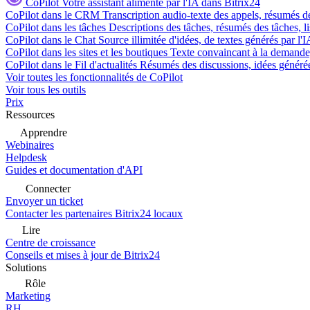
CoPilot
Votre assistant alimenté par l'IA dans Bitrix24
CoPilot dans le CRM
Transcription audio-texte des appels, résumés d
CoPilot dans les tâches
Descriptions des tâches, résumés des tâches, l
CoPilot dans le Chat
Source illimitée d'idées, de textes générés par l'
CoPilot dans les sites et les boutiques
Texte convaincant à la demande, 
CoPilot dans le Fil d'actualités
Résumés des discussions, idées générées 
Voir toutes les fonctionnalités de CoPilot
Voir tous les outils
Prix
Ressources
Apprendre
Webinaires
Helpdesk
Guides et documentation d'API
Connecter
Envoyer un ticket
Contacter les partenaires Bitrix24 locaux
Lire
Centre de croissance
Conseils et mises à jour de Bitrix24
Solutions
Rôle
Marketing
RH