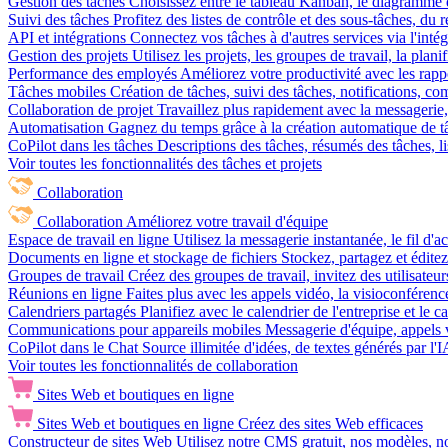
Gestion des tâches
Choisissez entre le tableau Kanban, le diagramme d
Suivi des tâches
Profitez des listes de contrôle et des sous-tâches, du
API et intégrations
Connectez vos tâches à d'autres services via l'int
Gestion des projets
Utilisez les projets, les groupes de travail, la plani
Performance des employés
Améliorez votre productivité avec les rappor
Tâches mobiles
Création de tâches, suivi des tâches, notifications, 
Collaboration de projet
Travaillez plus rapidement avec la messagerie, 
Automatisation
Gagnez du temps grâce à la création automatique de tâc
CoPilot dans les tâches
Descriptions des tâches, résumés des tâches, l
Voir toutes les fonctionnalités des tâches et projets
Collaboration
Collaboration
Améliorez votre travail d'équipe
Espace de travail en ligne
Utilisez la messagerie instantanée, le fil d'a
Documents en ligne et stockage de fichiers
Stockez, partagez et édite
Groupes de travail
Créez des groupes de travail, invitez des utilisateurs
Réunions en ligne
Faites plus avec les appels vidéo, la visioconférence
Calendriers partagés
Planifiez avec le calendrier de l'entreprise et le 
Communications pour appareils mobiles
Messagerie d'équipe, appels 
CoPilot dans le Chat
Source illimitée d'idées, de textes générés par l'
Voir toutes les fonctionnalités de collaboration
Sites Web et boutiques en ligne
Sites Web et boutiques en ligne
Créez des sites Web efficaces
Constructeur de sites Web
Utilisez notre CMS gratuit, nos modèles, no