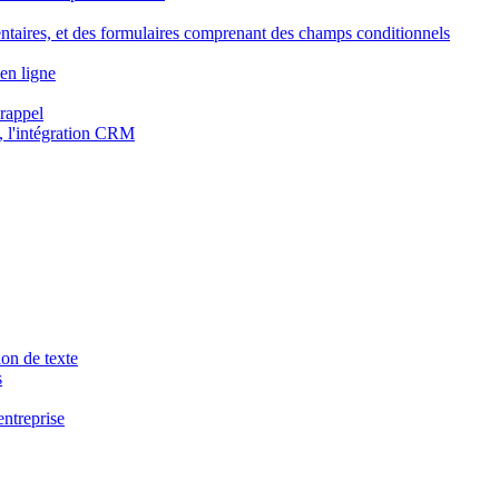
ntaires, et des formulaires comprenant des champs conditionnels
en ligne
 rappel
, l'intégration CRM
ion de texte
s
entreprise