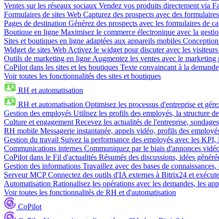
Ventes sur les réseaux sociaux
Vendez vos produits directement via 
Formulaires de sites Web
Capturez des prospects avec des formulaires
Pages de destination
Générez des prospects avec les formulaires de cap
Boutique en ligne
Maximisez le commerce électronique avec la gestion 
Sites et boutiques en ligne adaptées aux appareils mobiles
Conception 
Widget de sites Web
Activez le widget pour discuter avec les visiteurs
Outils de marketing en ligne
Augmentez les ventes avec le marketing 
CoPilot dans les sites et les boutiques
Texte convaincant à la demande, 
Voir toutes les fonctionnalités des sites et boutiques
RH et automatisation
RH et automatisation
Optimisez les processus d'entreprise et gé
Gestion des employés
Utilisez les profils des employés, la structure de
Culture et engagement
Recevez les actualités de l'entreprise, sondages
RH mobile
Messagerie instantanée, appels vidéo, profils des employé
Gestion du travail
Suivez la performance des employés avec les KPI, le
Communications internes
Communiquez par le biais d'annonces vidéo, 
CoPilot dans le Fil d'actualités
Résumés des discussions, idées générées 
Gestion des informations
Travaillez avec des bases de connaissances, d
Serveur MCP
Connectez des outils d'IA externes à Bitrix24 et exécute
Automatisation
Rationalisez les opérations avec les demandes, les appr
Voir toutes les fonctionnalités de RH et d'automatisation
CoPilot