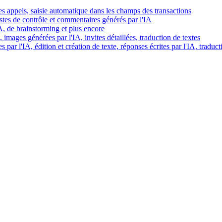
es appels, saisie automatique dans les champs des transactions
istes de contrôle et commentaires générés par l'IA
IA, de brainstorming et plus encore
images générées par l'IA, invites détaillées, traduction de textes
par l'IA, édition et création de texte, réponses écrites par l'IA, traduct