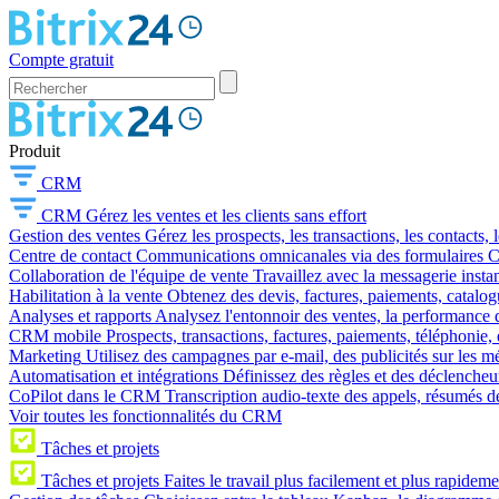
Compte gratuit
Produit
CRM
CRM
Gérez les ventes et les clients sans effort
Gestion des ventes
Gérez les prospects, les transactions, les contacts, l
Centre de contact
Communications omnicanales via des formulaires CR
Collaboration de l'équipe de vente
Travaillez avec la messagerie instan
Habilitation à la vente
Obtenez des devis, factures, paiements, catalo
Analyses et rapports
Analysez l'entonnoir des ventes, la performance d
CRM mobile
Prospects, transactions, factures, paiements, téléphonie, 
Marketing
Utilisez des campagnes par e-mail, des publicités sur les m
Automatisation et intégrations
Définissez des règles et des déclencheu
CoPilot dans le CRM
Transcription audio-texte des appels, résumés d
Voir toutes les fonctionnalités du CRM
Tâches et projets
Tâches et projets
Faites le travail plus facilement et plus rapideme