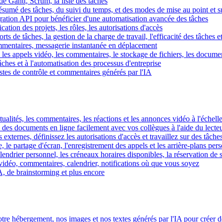
e Gantt, Scrum, la liste des tâches
 résumé des tâches, du suivi du temps, et des modes de mise au point et 
égration API pour bénéficier d'une automatisation avancée des tâches
fication des projets, les rôles, les autorisations d'accès
ts de tâches, la gestion de la charge de travail, l'efficacité des tâches e
commentaires, messagerie instantanée en déplacement
les appels vidéo, les commentaires, le stockage de fichiers, les document
hes et à l'automatisation des processus d'entreprise
istes de contrôle et commentaires générés par l'IA
ctualités, les commentaires, les réactions et les annonces vidéo à l'échelle
z des documents en ligne facilement avec vos collègues à l'aide du lecte
 externes, définissez les autorisations d'accès et travaillez sur des tâches
, le partage d'écran, l'enregistrement des appels et les arrière-plans per
calendrier personnel, les créneaux horaires disponibles, la réservation de
vidéo, commentaires, calendrier, notifications où que vous soyez
IA, de brainstorming et plus encore
tre hébergement, nos images et nos textes générés par l'IA pour créer d