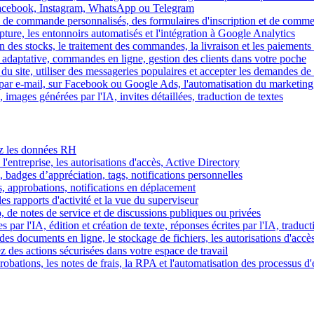
Facebook, Instagram, WhatsApp ou Telegram
 de commande personnalisés, des formulaires d'inscription et de comme
ture, les entonnoirs automatisés et l'intégration à Google Analytics
des stocks, le traitement des commandes, la livraison et les paiements 
adaptative, commandes en ligne, gestion des clients dans votre poche
 du site, utiliser des messageries populaires et accepter les demandes de
par e-mail, sur Facebook ou Google Ads, l'automatisation du marketing
images générées par l'IA, invites détaillées, traduction de textes
rez les données RH
 l'entreprise, les autorisations d'accès, Active Directory
, badges d’appréciation, tags, notifications personnelles
s, approbations, notifications en déplacement
s rapports d'activité et la vue du superviseur
de notes de service et de discussions publiques ou privées
par l'IA, édition et création de texte, réponses écrites par l'IA, traduct
es documents en ligne, le stockage de fichiers, les autorisations d'accè
z des actions sécurisées dans votre espace de travail
obations, les notes de frais, la RPA et l'automatisation des processus d'