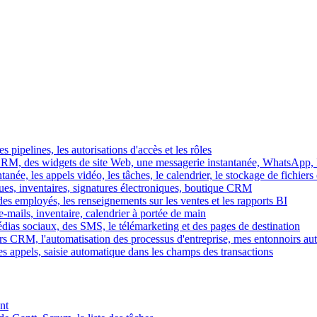
es pipelines, les autorisations d'accès et les rôles
M, des widgets de site Web, une messagerie instantanée, WhatsApp, Ins
tanée, les appels vidéo, les tâches, le calendrier, le stockage de fichier
gues, inventaires, signatures électroniques, boutique CRM
es employés, les renseignements sur les ventes et les rapports BI
e-mails, inventaire, calendrier à portée de main
édias sociaux, des SMS, le télémarketing et des pages de destination
rs CRM, l'automatisation des processus d'entreprise, mes entonnoirs au
es appels, saisie automatique dans les champs des transactions
nt