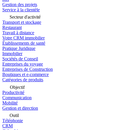
Gestion des projets
Service à la clientèle
Secteur d'activité
Transport et stockage
Restaurant
Travail à distance
Votre CRM immobilier
Établissements de santé
Pratique Juridique
Immobilier
Sociétés de Conseil
Entreprises du voyage
Entreprises de Construction
Boutiques et e-commerce
Catégories de produits
Objectif
Productivité
Communication
Mobilité
Gestion et direction
Outil
Téléphonie
CRM