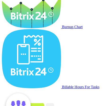
Burnup Chart
Billable Hours For Tasks