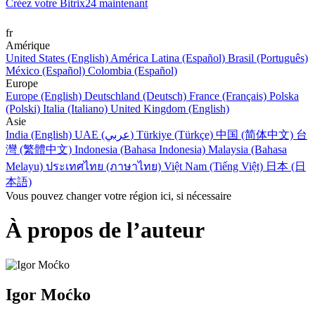
Créez votre Bitrix24 maintenant
fr
Amérique
United States (English)
América Latina (Español)
Brasil (Português)
México (Español)
Colombia (Español)
Europe
Europe (English)
Deutschland (Deutsch)
France (Français)
Polska
(Polski)
Italia (Italiano)
United Kingdom (English)
Asie
India (English)
UAE (عربي)
Türkiye (Türkçe)
中国 (简体中文)
台
灣 (繁體中文)
Indonesia (Bahasa Indonesia)
Malaysia (Bahasa
Melayu)
ประเทศไทย (ภาษาไทย)
Việt Nam (Tiếng Việt)
日本 (日
本語)
Vous pouvez changer votre région ici, si nécessaire
À propos de l’auteur
Igor Moćko