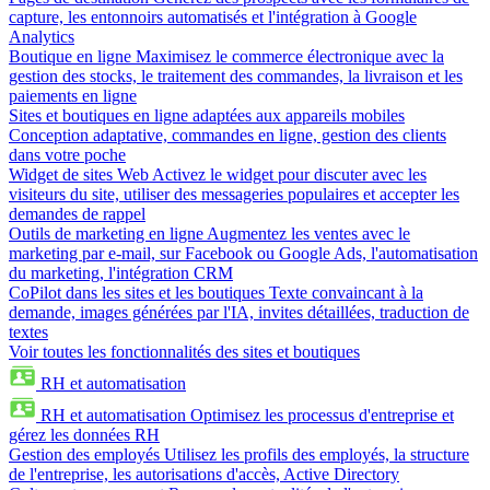
capture, les entonnoirs automatisés et l'intégration à Google
Analytics
Boutique en ligne
Maximisez le commerce électronique avec la
gestion des stocks, le traitement des commandes, la livraison et les
paiements en ligne
Sites et boutiques en ligne adaptées aux appareils mobiles
Conception adaptative, commandes en ligne, gestion des clients
dans votre poche
Widget de sites Web
Activez le widget pour discuter avec les
visiteurs du site, utiliser des messageries populaires et accepter les
demandes de rappel
Outils de marketing en ligne
Augmentez les ventes avec le
marketing par e-mail, sur Facebook ou Google Ads, l'automatisation
du marketing, l'intégration CRM
CoPilot dans les sites et les boutiques
Texte convaincant à la
demande, images générées par l'IA, invites détaillées, traduction de
textes
Voir toutes les fonctionnalités des sites et boutiques
RH et automatisation
RH et automatisation
Optimisez les processus d'entreprise et
gérez les données RH
Gestion des employés
Utilisez les profils des employés, la structure
de l'entreprise, les autorisations d'accès, Active Directory