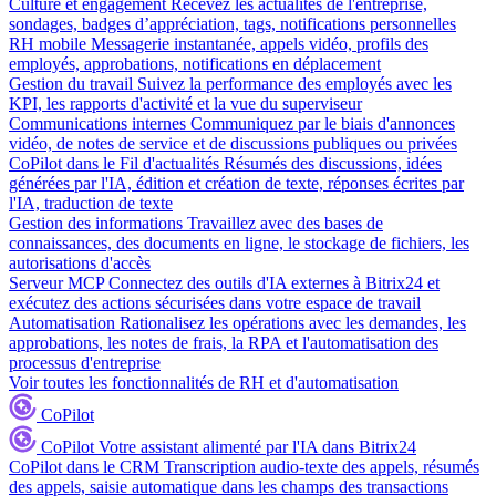
Culture et engagement
Recevez les actualités de l'entreprise,
sondages, badges d’appréciation, tags, notifications personnelles
RH mobile
Messagerie instantanée, appels vidéo, profils des
employés, approbations, notifications en déplacement
Gestion du travail
Suivez la performance des employés avec les
KPI, les rapports d'activité et la vue du superviseur
Communications internes
Communiquez par le biais d'annonces
vidéo, de notes de service et de discussions publiques ou privées
CoPilot dans le Fil d'actualités
Résumés des discussions, idées
générées par l'IA, édition et création de texte, réponses écrites par
l'IA, traduction de texte
Gestion des informations
Travaillez avec des bases de
connaissances, des documents en ligne, le stockage de fichiers, les
autorisations d'accès
Serveur MCP
Connectez des outils d'IA externes à Bitrix24 et
exécutez des actions sécurisées dans votre espace de travail
Automatisation
Rationalisez les opérations avec les demandes, les
approbations, les notes de frais, la RPA et l'automatisation des
processus d'entreprise
Voir toutes les fonctionnalités de RH et d'automatisation
CoPilot
CoPilot
Votre assistant alimenté par l'IA dans Bitrix24
CoPilot dans le CRM
Transcription audio-texte des appels, résumés
des appels, saisie automatique dans les champs des transactions