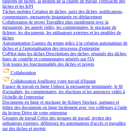
rapports de tâches, la gestion de la charge de travail, l'efficacité des
tâches et les KPI
Tâches mobiles
Création de tâches, suivi des tâches, notifications,
commentaires, messagerie instantanée en déplacement
Collaboration de projet
Travaillez plus rapidement avec la
messagerie, les appels vidéo, les commentaires, le stockage de
fichiers, les documents, les utilisateurs externes et les modèles de
tâches
Automatisation
Gagnez du temps grâce à la création automatique de
tâches et à l'automatisation des processus d'entreprise
CoPilot dans les tâches
Descriptions des tâches, résumés des tâches,
listes de contrôle et commentaires générés par l'IA
Voir toutes les fonctionnalités des tâches et projets
Collaboration
Collaboration
Améliorez votre travail d'équipe
Espace de travail en ligne
Utilisez la messagerie instantanée, le fil
d'actualités, les commentaires, les réactions et les annonces vidéo à
l'échelle de l'entreprise
Documents en ligne et stockage de fichiers
Stockez, partagez et
éditez des documents en ligne facilement avec vos collègues à l'aide
du lecteur Drive de votre entreprise
Groupes de travail
Créez des groupes de travail, invitez des
utilisateurs externes, définissez les autorisations d'accès et travaillez
sur des tâches et projets