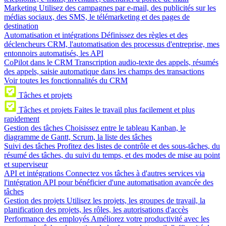
Marketing
Utilisez des campagnes par e-mail, des publicités sur les
médias sociaux, des SMS, le télémarketing et des pages de
destination
Automatisation et intégrations
Définissez des règles et des
déclencheurs CRM, l'automatisation des processus d'entreprise, mes
entonnoirs automatisés, les API
CoPilot dans le CRM
Transcription audio-texte des appels, résumés
des appels, saisie automatique dans les champs des transactions
Voir toutes les fonctionnalités du CRM
Tâches et projets
Tâches et projets
Faites le travail plus facilement et plus
rapidement
Gestion des tâches
Choisissez entre le tableau Kanban, le
diagramme de Gantt, Scrum, la liste des tâches
Suivi des tâches
Profitez des listes de contrôle et des sous-tâches, du
résumé des tâches, du suivi du temps, et des modes de mise au point
et superviseur
API et intégrations
Connectez vos tâches à d'autres services via
l'intégration API pour bénéficier d'une automatisation avancée des
tâches
Gestion des projets
Utilisez les projets, les groupes de travail, la
planification des projets, les rôles, les autorisations d'accès
Performance des employés
Améliorez votre productivité avec les