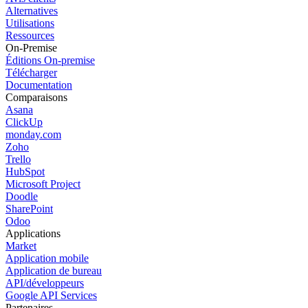
Alternatives
Utilisations
Ressources
On-Premise
Éditions On-premise
Télécharger
Documentation
Comparaisons
Asana
ClickUp
monday.com
Zoho
Trello
HubSpot
Microsoft Project
Doodle
SharePoint
Odoo
Applications
Market
Application mobile
Application de bureau
API/développeurs
Google API Services
Partenaires