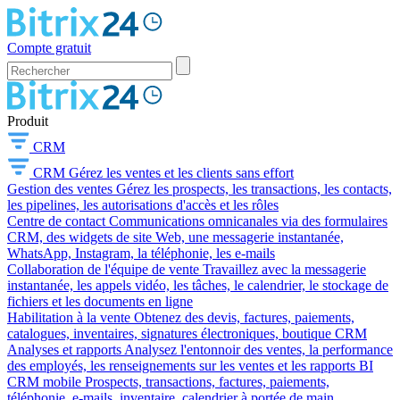
Compte gratuit
Produit
CRM
CRM
Gérez les ventes et les clients sans effort
Gestion des ventes
Gérez les prospects, les transactions, les contacts,
les pipelines, les autorisations d'accès et les rôles
Centre de contact
Communications omnicanales via des formulaires
CRM, des widgets de site Web, une messagerie instantanée,
WhatsApp, Instagram, la téléphonie, les e-mails
Collaboration de l'équipe de vente
Travaillez avec la messagerie
instantanée, les appels vidéo, les tâches, le calendrier, le stockage de
fichiers et les documents en ligne
Habilitation à la vente
Obtenez des devis, factures, paiements,
catalogues, inventaires, signatures électroniques, boutique CRM
Analyses et rapports
Analysez l'entonnoir des ventes, la performance
des employés, les renseignements sur les ventes et les rapports BI
CRM mobile
Prospects, transactions, factures, paiements,
téléphonie, e-mails, inventaire, calendrier à portée de main