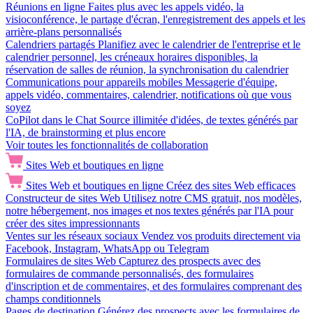
Réunions en ligne
Faites plus avec les appels vidéo, la
visioconférence, le partage d'écran, l'enregistrement des appels et les
arrière-plans personnalisés
Calendriers partagés
Planifiez avec le calendrier de l'entreprise et le
calendrier personnel, les créneaux horaires disponibles, la
réservation de salles de réunion, la synchronisation du calendrier
Communications pour appareils mobiles
Messagerie d'équipe,
appels vidéo, commentaires, calendrier, notifications où que vous
soyez
CoPilot dans le Chat
Source illimitée d'idées, de textes générés par
l'IA, de brainstorming et plus encore
Voir toutes les fonctionnalités de collaboration
Sites Web et boutiques en ligne
Sites Web et boutiques en ligne
Créez des sites Web efficaces
Constructeur de sites Web
Utilisez notre CMS gratuit, nos modèles,
notre hébergement, nos images et nos textes générés par l'IA pour
créer des sites impressionnants
Ventes sur les réseaux sociaux
Vendez vos produits directement via
Facebook, Instagram, WhatsApp ou Telegram
Formulaires de sites Web
Capturez des prospects avec des
formulaires de commande personnalisés, des formulaires
d'inscription et de commentaires, et des formulaires comprenant des
champs conditionnels
Pages de destination
Générez des prospects avec les formulaires de