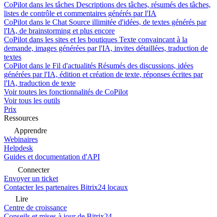
CoPilot dans les tâches
Descriptions des tâches, résumés des tâches,
listes de contrôle et commentaires générés par l'IA
CoPilot dans le Chat
Source illimitée d'idées, de textes générés par
l'IA, de brainstorming et plus encore
CoPilot dans les sites et les boutiques
Texte convaincant à la
demande, images générées par l'IA, invites détaillées, traduction de
textes
CoPilot dans le Fil d'actualités
Résumés des discussions, idées
générées par l'IA, édition et création de texte, réponses écrites par
l'IA, traduction de texte
Voir toutes les fonctionnalités de CoPilot
Voir tous les outils
Prix
Ressources
Apprendre
Webinaires
Helpdesk
Guides et documentation d'API
Connecter
Envoyer un ticket
Contacter les partenaires Bitrix24 locaux
Lire
Centre de croissance
Conseils et mises à jour de Bitrix24