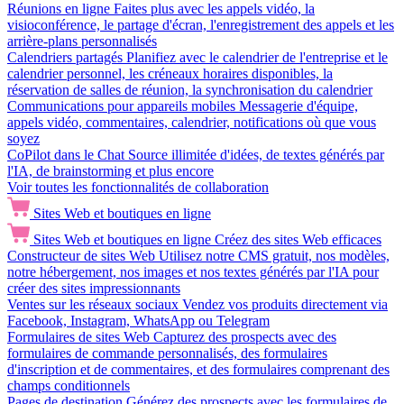
Réunions en ligne
Faites plus avec les appels vidéo, la
visioconférence, le partage d'écran, l'enregistrement des appels et les
arrière-plans personnalisés
Calendriers partagés
Planifiez avec le calendrier de l'entreprise et le
calendrier personnel, les créneaux horaires disponibles, la
réservation de salles de réunion, la synchronisation du calendrier
Communications pour appareils mobiles
Messagerie d'équipe,
appels vidéo, commentaires, calendrier, notifications où que vous
soyez
CoPilot dans le Chat
Source illimitée d'idées, de textes générés par
l'IA, de brainstorming et plus encore
Voir toutes les fonctionnalités de collaboration
Sites Web et boutiques en ligne
Sites Web et boutiques en ligne
Créez des sites Web efficaces
Constructeur de sites Web
Utilisez notre CMS gratuit, nos modèles,
notre hébergement, nos images et nos textes générés par l'IA pour
créer des sites impressionnants
Ventes sur les réseaux sociaux
Vendez vos produits directement via
Facebook, Instagram, WhatsApp ou Telegram
Formulaires de sites Web
Capturez des prospects avec des
formulaires de commande personnalisés, des formulaires
d'inscription et de commentaires, et des formulaires comprenant des
champs conditionnels
Pages de destination
Générez des prospects avec les formulaires de