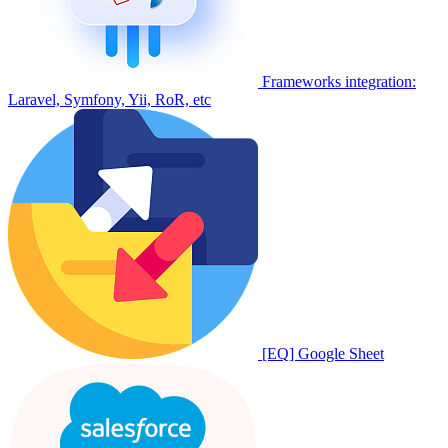
Frameworks integration:
Laravel, Symfony, Yii, RoR, etc
[EQ] Google Sheet