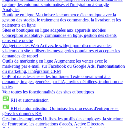
capture, les entonnoirs automatisés et l'intégration à Google
Analytics
Boutique en ligne
Maximisez le commerce électronique avec la
gestion des stocks, le traitement des commandes, la livraison et les
paiements en ligne
Sites et boutiques en ligne adaptées aux appareils mobiles
Conception adaptative, commandes en ligne, gestion des clients
dans votre poche
Widget de sites Web
Activez le widget pour discuter avec les
visiteurs du site, utiliser des messageries populaires et accepter les
demandes de rappel
Outils de marketing en ligne
Augmentez les ventes avec le
marketing par e-mail, sur Facebook ou Google Ads, l'automatisation
du marketing, l'intégration CRM
CoPilot dans les sites et les boutiques
Texte convaincant à la
demande, images générées par l'IA, invites détaillées, traduction de
textes
Voir toutes les fonctionnalités des sites et boutiques
RH et automatisation
RH et automatisation
Optimisez les processus d'entreprise et
gérez les données RH
Gestion des employés
Utilisez les profils des employés, la structure
de l'entreprise, les autorisations d'accès, Active Directory