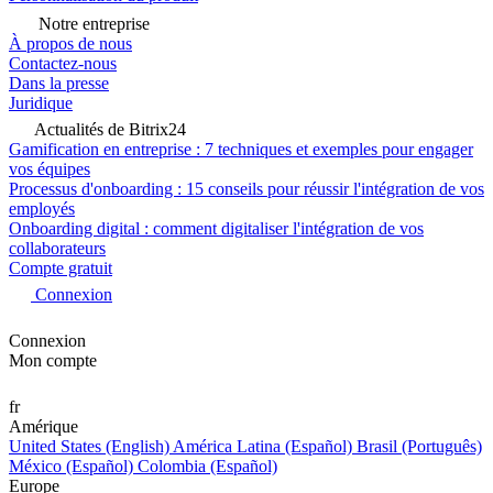
Notre entreprise
À propos de nous
Contactez-nous
Dans la presse
Juridique
Actualités de Bitrix24
Gamification en entreprise : 7 techniques et exemples pour engager
vos équipes
Processus d'onboarding : 15 conseils pour réussir l'intégration de vos
employés
Onboarding digital : comment digitaliser l'intégration de vos
collaborateurs
Compte gratuit
Connexion
Connexion
Mon compte
fr
Amérique
United States (English)
América Latina (Español)
Brasil (Português)
México (Español)
Colombia (Español)
Europe