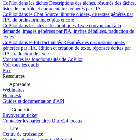
CoPilot dans les tâches
Descriptions des tâches, résumés des tâches,
listes de contrôle et commentaires générés par l'IA
CoPilot dans le Chat
Source illimitée d'idées, de textes générés par
l'IA, de brainstorming et plus encore
CoPilot dans les sites et les boutiques
Texte convaincant à la
demande, images générées par l'IA, invites détaillées, traduction de
textes
CoPilot dans le Fil d'actualités
Résumés des discussions, idées
générées par l'IA, édition et création de texte, réponses écrites par
l'IA, traduction de texte
Voir toutes les fonctionnalités de CoPilot
Voir tous les outils
Prix
Ressources
Apprendre
Webinaires
Helpdesk
Guides et documentation d'API
Connecter
Envoyer un ticket
Contacter les partenaires Bitrix24 locaux
Lire
Centre de croissance
Conseils et mises à jour de Bitrix24