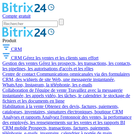
Compte gratuit
Produit
CRM
CRM
Gérez les ventes et les clients sans effort
Gestion des ventes
Gérez les prospects, les transactions, les contacts,
les pipelines, les autorisations d'accès et les rôles
Centre de contact
Communications omnicanales via des formulaires
CRM, des widgets de site Web, une messagerie instantanée,
WhatsApp, Instagram, la téléphonie, les e-mails
Collaboration de l'équipe de vente
Travaillez avec la messagerie
instantanée, les appels vidéo, les tâches, le calendrier, le stockage de
fichiers et les documents en ligne
Habilitation à la vente
Obtenez des devis, factures, paiements,
catalogues, inventaires, signatures électroniques, boutique CRM
Analyses et rapports
Analysez l'entonnoir des ventes, la performance
des employés, les renseignements sur les ventes et les rapports BI
CRM mobile
Prospects, transactions, factures, paiements,
téléphonie, e-mails, inventaire, calendrier à portée de main