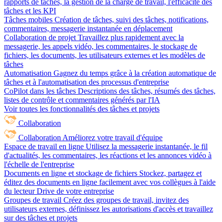
rapports de tâches, la gestion de la charge de travail, l'efficacité des
tâches et les KPI
Tâches mobiles
Création de tâches, suivi des tâches, notifications,
commentaires, messagerie instantanée en déplacement
Collaboration de projet
Travaillez plus rapidement avec la
messagerie, les appels vidéo, les commentaires, le stockage de
fichiers, les documents, les utilisateurs externes et les modèles de
tâches
Automatisation
Gagnez du temps grâce à la création automatique de
tâches et à l'automatisation des processus d'entreprise
CoPilot dans les tâches
Descriptions des tâches, résumés des tâches,
listes de contrôle et commentaires générés par l'IA
Voir toutes les fonctionnalités des tâches et projets
Collaboration
Collaboration
Améliorez votre travail d'équipe
Espace de travail en ligne
Utilisez la messagerie instantanée, le fil
d'actualités, les commentaires, les réactions et les annonces vidéo à
l'échelle de l'entreprise
Documents en ligne et stockage de fichiers
Stockez, partagez et
éditez des documents en ligne facilement avec vos collègues à l'aide
du lecteur Drive de votre entreprise
Groupes de travail
Créez des groupes de travail, invitez des
utilisateurs externes, définissez les autorisations d'accès et travaillez
sur des tâches et projets