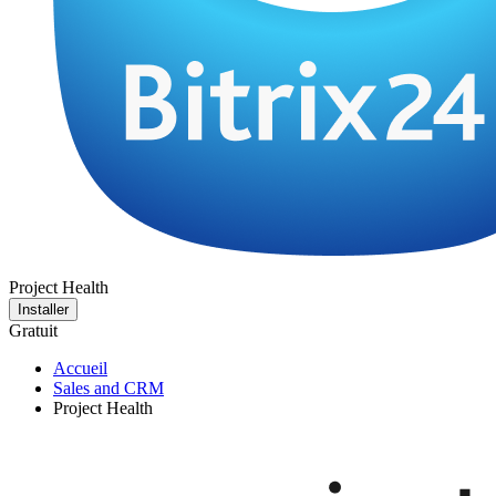
Project Health
Installer
Gratuit
Accueil
Sales and CRM
Project Health