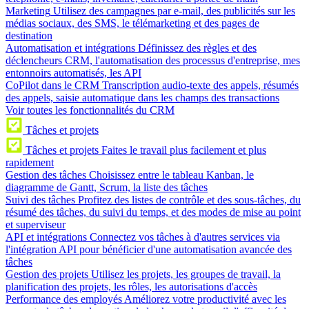
Marketing
Utilisez des campagnes par e-mail, des publicités sur les
médias sociaux, des SMS, le télémarketing et des pages de
destination
Automatisation et intégrations
Définissez des règles et des
déclencheurs CRM, l'automatisation des processus d'entreprise, mes
entonnoirs automatisés, les API
CoPilot dans le CRM
Transcription audio-texte des appels, résumés
des appels, saisie automatique dans les champs des transactions
Voir toutes les fonctionnalités du CRM
Tâches et projets
Tâches et projets
Faites le travail plus facilement et plus
rapidement
Gestion des tâches
Choisissez entre le tableau Kanban, le
diagramme de Gantt, Scrum, la liste des tâches
Suivi des tâches
Profitez des listes de contrôle et des sous-tâches, du
résumé des tâches, du suivi du temps, et des modes de mise au point
et superviseur
API et intégrations
Connectez vos tâches à d'autres services via
l'intégration API pour bénéficier d'une automatisation avancée des
tâches
Gestion des projets
Utilisez les projets, les groupes de travail, la
planification des projets, les rôles, les autorisations d'accès
Performance des employés
Améliorez votre productivité avec les