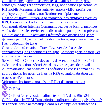
Culture et engagement
Recevez les actualités de l'entreprise,
sondages, badges d’appréciation, tags, notifications personnelles
RH mobile
Messagerie instantanée, appels vidéo, profils des
employés, approbations, notifications en déplacement
Gestion du travail
Suivez la performance des employés avec les
KPI, les rapports d'activité et la vue du superviseur
Communications internes
Communiquez par le biais d'annonces
vidéo, de notes de service et de discussions publiques ou privées
CoPilot dans le Fil d'actualités
Résumés des discussions, idées
générées par l'IA, édition et création de texte, réponses écrites par
l'IA, traduction de texte
Gestion des informations
Travaillez avec des bases de
connaissances, des documents en ligne, le stockage de fichiers, les
autorisations d'accès
Serveur MCP
Connectez des outils d'IA externes à Bitrix24 et
exécutez des actions sécurisées dans votre espace de travail
Automatisation
Rationalisez les opérations avec les demandes, les
approbations, les notes de frais, la RPA et l'automatisation des
processus d'entreprise
Voir toutes les fonctionnalités de RH et d'automatisation
CoPilot
CoPilot
Votre assistant alimenté par l'IA dans Bitrix24
CoPilot dans le CRM
Transcription audio-texte des appels, résumés
des appels, saisie automatique dans les champs des transactions