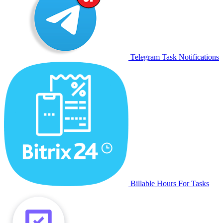
Telegram Task Notifications
Billable Hours For Tasks