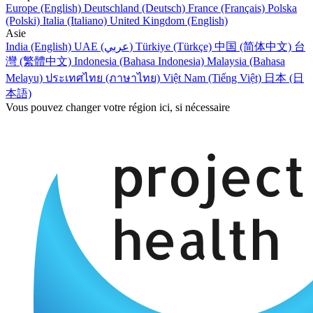
Europe (English)
Deutschland (Deutsch)
France (Français)
Polska
(Polski)
Italia (Italiano)
United Kingdom (English)
Asie
India (English)
UAE (عربي)
Türkiye (Türkçe)
中国 (简体中文)
台
灣 (繁體中文)
Indonesia (Bahasa Indonesia)
Malaysia (Bahasa
Melayu)
ประเทศไทย (ภาษาไทย)
Việt Nam (Tiếng Việt)
日本 (日
本語)
Vous pouvez changer votre région ici, si nécessaire