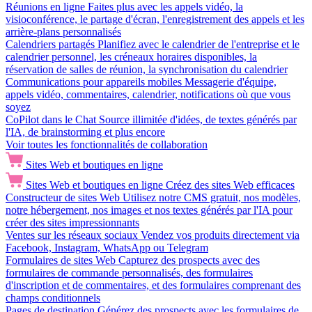
Réunions en ligne
Faites plus avec les appels vidéo, la
visioconférence, le partage d'écran, l'enregistrement des appels et les
arrière-plans personnalisés
Calendriers partagés
Planifiez avec le calendrier de l'entreprise et le
calendrier personnel, les créneaux horaires disponibles, la
réservation de salles de réunion, la synchronisation du calendrier
Communications pour appareils mobiles
Messagerie d'équipe,
appels vidéo, commentaires, calendrier, notifications où que vous
soyez
CoPilot dans le Chat
Source illimitée d'idées, de textes générés par
l'IA, de brainstorming et plus encore
Voir toutes les fonctionnalités de collaboration
Sites Web et boutiques en ligne
Sites Web et boutiques en ligne
Créez des sites Web efficaces
Constructeur de sites Web
Utilisez notre CMS gratuit, nos modèles,
notre hébergement, nos images et nos textes générés par l'IA pour
créer des sites impressionnants
Ventes sur les réseaux sociaux
Vendez vos produits directement via
Facebook, Instagram, WhatsApp ou Telegram
Formulaires de sites Web
Capturez des prospects avec des
formulaires de commande personnalisés, des formulaires
d'inscription et de commentaires, et des formulaires comprenant des
champs conditionnels
Pages de destination
Générez des prospects avec les formulaires de