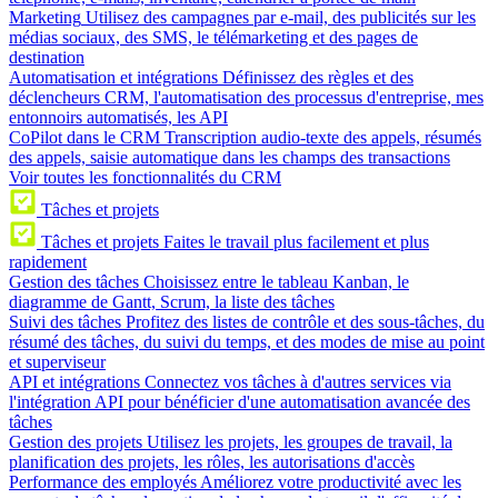
Marketing
Utilisez des campagnes par e-mail, des publicités sur les
médias sociaux, des SMS, le télémarketing et des pages de
destination
Automatisation et intégrations
Définissez des règles et des
déclencheurs CRM, l'automatisation des processus d'entreprise, mes
entonnoirs automatisés, les API
CoPilot dans le CRM
Transcription audio-texte des appels, résumés
des appels, saisie automatique dans les champs des transactions
Voir toutes les fonctionnalités du CRM
Tâches et projets
Tâches et projets
Faites le travail plus facilement et plus
rapidement
Gestion des tâches
Choisissez entre le tableau Kanban, le
diagramme de Gantt, Scrum, la liste des tâches
Suivi des tâches
Profitez des listes de contrôle et des sous-tâches, du
résumé des tâches, du suivi du temps, et des modes de mise au point
et superviseur
API et intégrations
Connectez vos tâches à d'autres services via
l'intégration API pour bénéficier d'une automatisation avancée des
tâches
Gestion des projets
Utilisez les projets, les groupes de travail, la
planification des projets, les rôles, les autorisations d'accès
Performance des employés
Améliorez votre productivité avec les