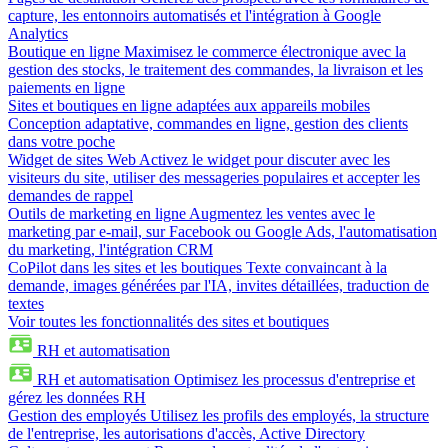
capture, les entonnoirs automatisés et l'intégration à Google
Analytics
Boutique en ligne
Maximisez le commerce électronique avec la
gestion des stocks, le traitement des commandes, la livraison et les
paiements en ligne
Sites et boutiques en ligne adaptées aux appareils mobiles
Conception adaptative, commandes en ligne, gestion des clients
dans votre poche
Widget de sites Web
Activez le widget pour discuter avec les
visiteurs du site, utiliser des messageries populaires et accepter les
demandes de rappel
Outils de marketing en ligne
Augmentez les ventes avec le
marketing par e-mail, sur Facebook ou Google Ads, l'automatisation
du marketing, l'intégration CRM
CoPilot dans les sites et les boutiques
Texte convaincant à la
demande, images générées par l'IA, invites détaillées, traduction de
textes
Voir toutes les fonctionnalités des sites et boutiques
RH et automatisation
RH et automatisation
Optimisez les processus d'entreprise et
gérez les données RH
Gestion des employés
Utilisez les profils des employés, la structure
de l'entreprise, les autorisations d'accès, Active Directory