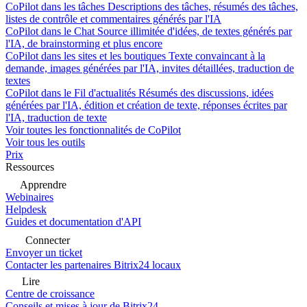
CoPilot dans les tâches
Descriptions des tâches, résumés des tâches,
listes de contrôle et commentaires générés par l'IA
CoPilot dans le Chat
Source illimitée d'idées, de textes générés par
l'IA, de brainstorming et plus encore
CoPilot dans les sites et les boutiques
Texte convaincant à la
demande, images générées par l'IA, invites détaillées, traduction de
textes
CoPilot dans le Fil d'actualités
Résumés des discussions, idées
générées par l'IA, édition et création de texte, réponses écrites par
l'IA, traduction de texte
Voir toutes les fonctionnalités de CoPilot
Voir tous les outils
Prix
Ressources
Apprendre
Webinaires
Helpdesk
Guides et documentation d'API
Connecter
Envoyer un ticket
Contacter les partenaires Bitrix24 locaux
Lire
Centre de croissance
Conseils et mises à jour de Bitrix24