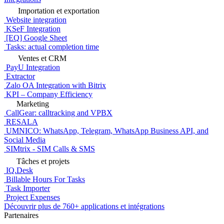
Importation et exportation
Website integration
KSeF Integration
[EQ] Google Sheet
Tasks: actual completion time
Ventes et CRM
PayU Integration
Extractor
Zalo OA Integration with Bitrix
KPI – Company Efficiency
Marketing
CallGear: calltracking and VPBX
RESALA
UMNICO: WhatsApp, Telegram, WhatsApp Business API, and
Social Media
SIMtrix - SIM Calls & SMS
Tâches et projets
IQ.Desk
Billable Hours For Tasks
Task Importer
Project Expenses
Découvrir plus de 760+ applications et intégrations
Partenaires