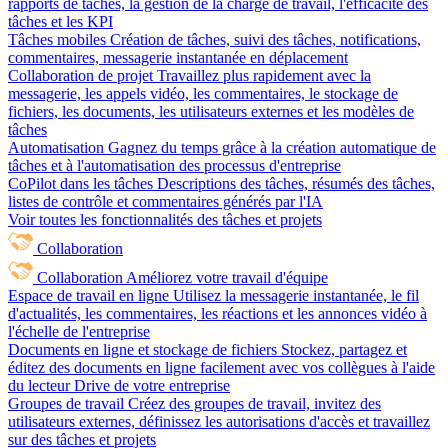
rapports de tâches, la gestion de la charge de travail, l'efficacité des
tâches et les KPI
Tâches mobiles
Création de tâches, suivi des tâches, notifications,
commentaires, messagerie instantanée en déplacement
Collaboration de projet
Travaillez plus rapidement avec la
messagerie, les appels vidéo, les commentaires, le stockage de
fichiers, les documents, les utilisateurs externes et les modèles de
tâches
Automatisation
Gagnez du temps grâce à la création automatique de
tâches et à l'automatisation des processus d'entreprise
CoPilot dans les tâches
Descriptions des tâches, résumés des tâches,
listes de contrôle et commentaires générés par l'IA
Voir toutes les fonctionnalités des tâches et projets
Collaboration
Collaboration
Améliorez votre travail d'équipe
Espace de travail en ligne
Utilisez la messagerie instantanée, le fil
d'actualités, les commentaires, les réactions et les annonces vidéo à
l'échelle de l'entreprise
Documents en ligne et stockage de fichiers
Stockez, partagez et
éditez des documents en ligne facilement avec vos collègues à l'aide
du lecteur Drive de votre entreprise
Groupes de travail
Créez des groupes de travail, invitez des
utilisateurs externes, définissez les autorisations d'accès et travaillez
sur des tâches et projets