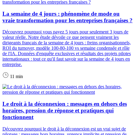
La semaine de 4 jours : phénomène de mode ou
vraie transformation pour les entreprises françaises ?
Découvrez pourquoi vous payez 5 jours pour seulement 3 jours de
valeur réelle. Notre étude dévoile ce que pensent vraiment les
dirigeants français de la semaine de 4 jours : freins organisationnels,
ROI du turnover, modèle 100-80-100 vs semaine condensée et rôle
de l'IA. Données d'enquête exclusives et résultats des projets pilotes
internationaux : tout ce qu'il faut savoir sur la semaine de 4 jours en
entreprise.
11 min
Le droit à la déconnexion : messages en dehors des
horaires, pression de réponse et pratiques qui
fonctionnent
Découvrez pourquoi le droit à la déconnexion est un vrai sujet de
pilotage : messages hors horaires, urgence implicite et pression de