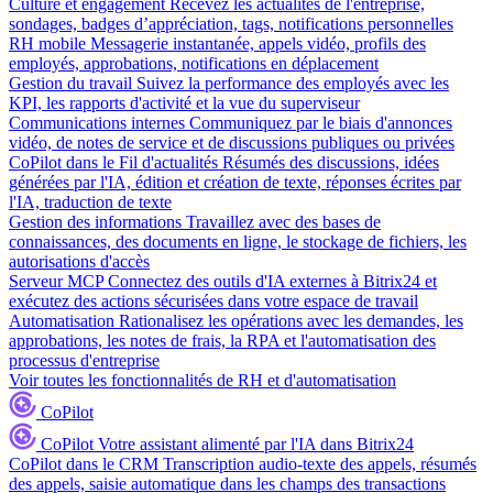
Culture et engagement
Recevez les actualités de l'entreprise,
sondages, badges d’appréciation, tags, notifications personnelles
RH mobile
Messagerie instantanée, appels vidéo, profils des
employés, approbations, notifications en déplacement
Gestion du travail
Suivez la performance des employés avec les
KPI, les rapports d'activité et la vue du superviseur
Communications internes
Communiquez par le biais d'annonces
vidéo, de notes de service et de discussions publiques ou privées
CoPilot dans le Fil d'actualités
Résumés des discussions, idées
générées par l'IA, édition et création de texte, réponses écrites par
l'IA, traduction de texte
Gestion des informations
Travaillez avec des bases de
connaissances, des documents en ligne, le stockage de fichiers, les
autorisations d'accès
Serveur MCP
Connectez des outils d'IA externes à Bitrix24 et
exécutez des actions sécurisées dans votre espace de travail
Automatisation
Rationalisez les opérations avec les demandes, les
approbations, les notes de frais, la RPA et l'automatisation des
processus d'entreprise
Voir toutes les fonctionnalités de RH et d'automatisation
CoPilot
CoPilot
Votre assistant alimenté par l'IA dans Bitrix24
CoPilot dans le CRM
Transcription audio-texte des appels, résumés
des appels, saisie automatique dans les champs des transactions