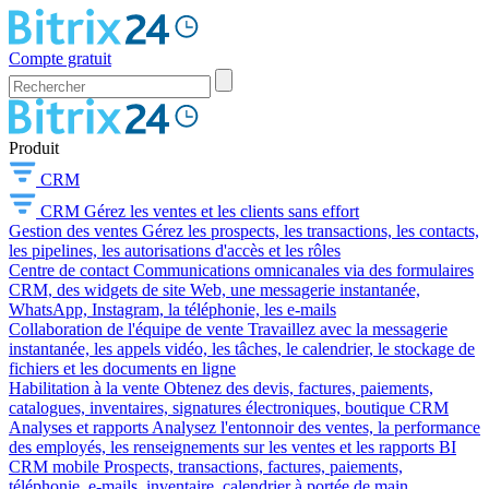
Compte gratuit
Produit
CRM
CRM
Gérez les ventes et les clients sans effort
Gestion des ventes
Gérez les prospects, les transactions, les contacts,
les pipelines, les autorisations d'accès et les rôles
Centre de contact
Communications omnicanales via des formulaires
CRM, des widgets de site Web, une messagerie instantanée,
WhatsApp, Instagram, la téléphonie, les e-mails
Collaboration de l'équipe de vente
Travaillez avec la messagerie
instantanée, les appels vidéo, les tâches, le calendrier, le stockage de
fichiers et les documents en ligne
Habilitation à la vente
Obtenez des devis, factures, paiements,
catalogues, inventaires, signatures électroniques, boutique CRM
Analyses et rapports
Analysez l'entonnoir des ventes, la performance
des employés, les renseignements sur les ventes et les rapports BI
CRM mobile
Prospects, transactions, factures, paiements,
téléphonie, e-mails, inventaire, calendrier à portée de main