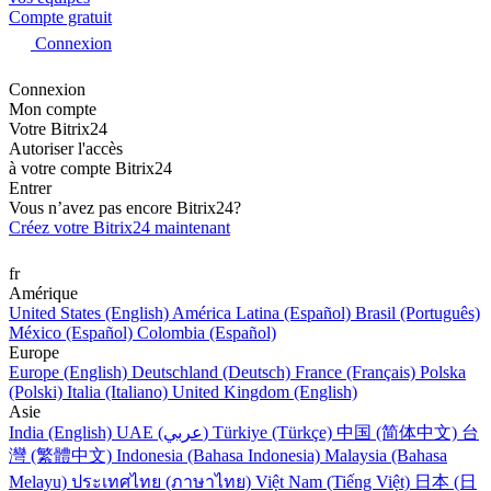
Compte gratuit
Connexion
Connexion
Mon compte
Votre Bitrix24
Autoriser l'accès
à votre compte Bitrix24
Entrer
Vous n’avez pas encore Bitrix24?
Créez votre Bitrix24 maintenant
fr
Amérique
United States (English)
América Latina (Español)
Brasil (Português)
México (Español)
Colombia (Español)
Europe
Europe (English)
Deutschland (Deutsch)
France (Français)
Polska
(Polski)
Italia (Italiano)
United Kingdom (English)
Asie
India (English)
UAE (عربي)
Türkiye (Türkçe)
中国 (简体中文)
台
灣 (繁體中文)
Indonesia (Bahasa Indonesia)
Malaysia (Bahasa
Melayu)
ประเทศไทย (ภาษาไทย)
Việt Nam (Tiếng Việt)
日本 (日