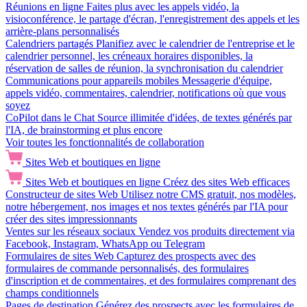
Réunions en ligne
Faites plus avec les appels vidéo, la
visioconférence, le partage d'écran, l'enregistrement des appels et les
arrière-plans personnalisés
Calendriers partagés
Planifiez avec le calendrier de l'entreprise et le
calendrier personnel, les créneaux horaires disponibles, la
réservation de salles de réunion, la synchronisation du calendrier
Communications pour appareils mobiles
Messagerie d'équipe,
appels vidéo, commentaires, calendrier, notifications où que vous
soyez
CoPilot dans le Chat
Source illimitée d'idées, de textes générés par
l'IA, de brainstorming et plus encore
Voir toutes les fonctionnalités de collaboration
Sites Web et boutiques en ligne
Sites Web et boutiques en ligne
Créez des sites Web efficaces
Constructeur de sites Web
Utilisez notre CMS gratuit, nos modèles,
notre hébergement, nos images et nos textes générés par l'IA pour
créer des sites impressionnants
Ventes sur les réseaux sociaux
Vendez vos produits directement via
Facebook, Instagram, WhatsApp ou Telegram
Formulaires de sites Web
Capturez des prospects avec des
formulaires de commande personnalisés, des formulaires
d'inscription et de commentaires, et des formulaires comprenant des
champs conditionnels
Pages de destination
Générez des prospects avec les formulaires de