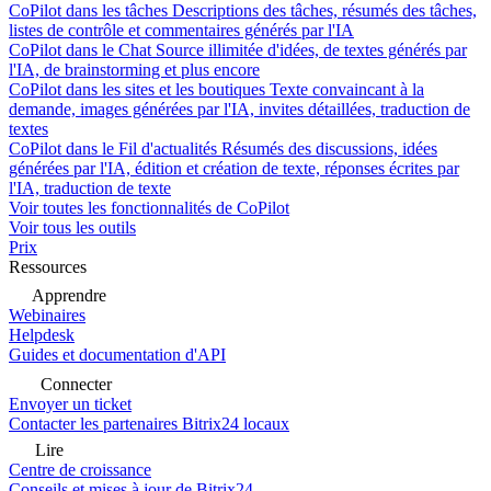
CoPilot dans les tâches
Descriptions des tâches, résumés des tâches,
listes de contrôle et commentaires générés par l'IA
CoPilot dans le Chat
Source illimitée d'idées, de textes générés par
l'IA, de brainstorming et plus encore
CoPilot dans les sites et les boutiques
Texte convaincant à la
demande, images générées par l'IA, invites détaillées, traduction de
textes
CoPilot dans le Fil d'actualités
Résumés des discussions, idées
générées par l'IA, édition et création de texte, réponses écrites par
l'IA, traduction de texte
Voir toutes les fonctionnalités de CoPilot
Voir tous les outils
Prix
Ressources
Apprendre
Webinaires
Helpdesk
Guides et documentation d'API
Connecter
Envoyer un ticket
Contacter les partenaires Bitrix24 locaux
Lire
Centre de croissance
Conseils et mises à jour de Bitrix24