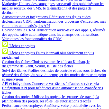
Marketing
Utilisez des campagnes par e-mail, des publicités sur les
médias sociaux, des SMS, le télémarketing et des pages de
destination
Automatisation et intégrations
Définissez des règles et des
déclencheurs CRM, l'automatisation des processus d'entreprise, mes
entonnoirs automatisés, les API
CoPilot dans le CRM
Transcription audio-texte des appels, résumés
des appels, saisie automatique dans les champs des transactions
Voir toutes les fonctionnalités du CRM
Tâches et projets
Tâches et projets
Faites le travail plus facilement et plus
rapidement
Gestion des tâches
Choisissez entre le tableau Kanban, le
diagramme de Gantt, Scrum, la liste des tâches
Suivi des tâches
Profitez des listes de contrôle et des sous-tâches, du
résumé des tâches, du suivi du temps, et des modes de mise au point
et superviseur
API et intégrations
Connectez vos tâches à d'autres services via
l'intégration API pour bénéficier d'une automatisation avancée des
tâches
Gestion des projets
Utilisez les projets, les groupes de travail, la
planification des projets, les rôles, les autorisations d'accès
Performance des employés
Améliorez votre productivité avec les