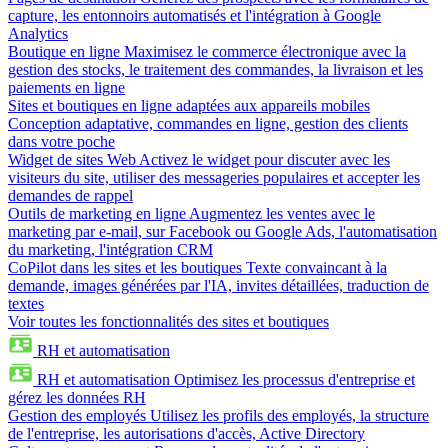
capture, les entonnoirs automatisés et l'intégration à Google
Analytics
Boutique en ligne
Maximisez le commerce électronique avec la
gestion des stocks, le traitement des commandes, la livraison et les
paiements en ligne
Sites et boutiques en ligne adaptées aux appareils mobiles
Conception adaptative, commandes en ligne, gestion des clients
dans votre poche
Widget de sites Web
Activez le widget pour discuter avec les
visiteurs du site, utiliser des messageries populaires et accepter les
demandes de rappel
Outils de marketing en ligne
Augmentez les ventes avec le
marketing par e-mail, sur Facebook ou Google Ads, l'automatisation
du marketing, l'intégration CRM
CoPilot dans les sites et les boutiques
Texte convaincant à la
demande, images générées par l'IA, invites détaillées, traduction de
textes
Voir toutes les fonctionnalités des sites et boutiques
RH et automatisation
RH et automatisation
Optimisez les processus d'entreprise et
gérez les données RH
Gestion des employés
Utilisez les profils des employés, la structure
de l'entreprise, les autorisations d'accès, Active Directory