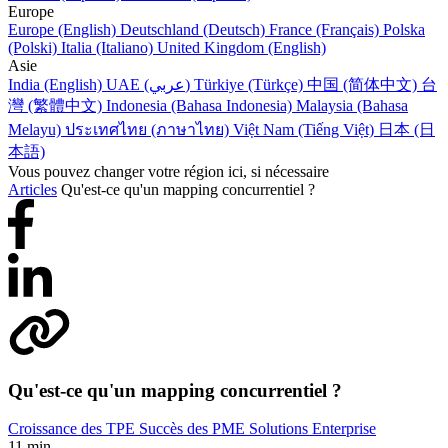
Europe
Europe (English)
Deutschland (Deutsch)
France (Français)
Polska
(Polski)
Italia (Italiano)
United Kingdom (English)
Asie
India (English)
UAE (عربي)
Türkiye (Türkçe)
中国 (简体中文)
台
灣 (繁體中文)
Indonesia (Bahasa Indonesia)
Malaysia (Bahasa
Melayu)
ประเทศไทย (ภาษาไทย)
Việt Nam (Tiếng Việt)
日本 (日
本語)
Vous pouvez changer votre région ici, si nécessaire
Articles
Qu'est-ce qu'un mapping concurrentiel ?
Qu'est-ce qu'un mapping concurrentiel ?
Croissance des TPE
Succès des PME
Solutions Enterprise
11 min