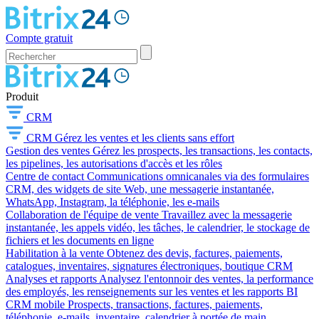
Compte gratuit
Produit
CRM
CRM
Gérez les ventes et les clients sans effort
Gestion des ventes
Gérez les prospects, les transactions, les contacts,
les pipelines, les autorisations d'accès et les rôles
Centre de contact
Communications omnicanales via des formulaires
CRM, des widgets de site Web, une messagerie instantanée,
WhatsApp, Instagram, la téléphonie, les e-mails
Collaboration de l'équipe de vente
Travaillez avec la messagerie
instantanée, les appels vidéo, les tâches, le calendrier, le stockage de
fichiers et les documents en ligne
Habilitation à la vente
Obtenez des devis, factures, paiements,
catalogues, inventaires, signatures électroniques, boutique CRM
Analyses et rapports
Analysez l'entonnoir des ventes, la performance
des employés, les renseignements sur les ventes et les rapports BI
CRM mobile
Prospects, transactions, factures, paiements,
téléphonie, e-mails, inventaire, calendrier à portée de main