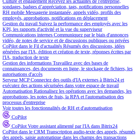
Culture et engagement
Recevez les actualités de l'entreprise,
sondages, badges d’appréciation, tags, notifications personnelles
RH mobile
Messagerie instantanée, appels vidéo, profils des
employés, approbations, notifications en déplacement
Gestion du travail
Suivez la performance des employés avec les
KPI, les rapports d'activité et la vue du superviseur
Communications internes
Communiquez par le biais d'annonces
vidéo, de notes de service et de discussions publiques ou privées
CoPilot dans le Fil d'actualités
Résumés des discussions, idées
générées par l'IA, édition et création de texte, réponses écrites par
l'IA, traduction de texte
Gestion des informations
Travaillez avec des bases de
connaissances, des documents en ligne, le stockage de fichiers, les
autorisations d'accès
Serveur MCP
Connectez des outils d'IA externes à Bitrix24 et
exécutez des actions sécurisées dans votre espace de travail
Automatisation
Rationalisez les opérations avec les demandes, les
approbations, les notes de frais, la RPA et l'automatisation des
processus d'entreprise
Voir toutes les fonctionnalités de RH et d'automatisation
CoPilot
CoPilot
Votre assistant alimenté par l'IA dans Bitrix24
CoPilot dans le CRM
Transcription audio-texte des appels, résumés
des appels, saisie automatique dans les champs des transactions