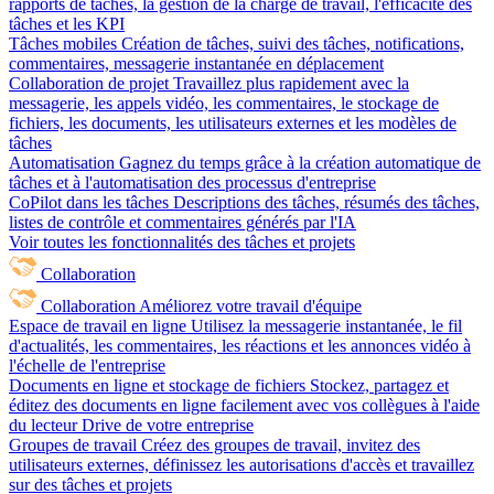
rapports de tâches, la gestion de la charge de travail, l'efficacité des
tâches et les KPI
Tâches mobiles
Création de tâches, suivi des tâches, notifications,
commentaires, messagerie instantanée en déplacement
Collaboration de projet
Travaillez plus rapidement avec la
messagerie, les appels vidéo, les commentaires, le stockage de
fichiers, les documents, les utilisateurs externes et les modèles de
tâches
Automatisation
Gagnez du temps grâce à la création automatique de
tâches et à l'automatisation des processus d'entreprise
CoPilot dans les tâches
Descriptions des tâches, résumés des tâches,
listes de contrôle et commentaires générés par l'IA
Voir toutes les fonctionnalités des tâches et projets
Collaboration
Collaboration
Améliorez votre travail d'équipe
Espace de travail en ligne
Utilisez la messagerie instantanée, le fil
d'actualités, les commentaires, les réactions et les annonces vidéo à
l'échelle de l'entreprise
Documents en ligne et stockage de fichiers
Stockez, partagez et
éditez des documents en ligne facilement avec vos collègues à l'aide
du lecteur Drive de votre entreprise
Groupes de travail
Créez des groupes de travail, invitez des
utilisateurs externes, définissez les autorisations d'accès et travaillez
sur des tâches et projets