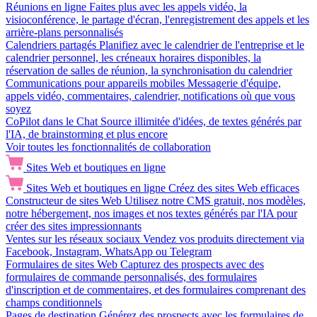
Réunions en ligne
Faites plus avec les appels vidéo, la
visioconférence, le partage d'écran, l'enregistrement des appels et les
arrière-plans personnalisés
Calendriers partagés
Planifiez avec le calendrier de l'entreprise et le
calendrier personnel, les créneaux horaires disponibles, la
réservation de salles de réunion, la synchronisation du calendrier
Communications pour appareils mobiles
Messagerie d'équipe,
appels vidéo, commentaires, calendrier, notifications où que vous
soyez
CoPilot dans le Chat
Source illimitée d'idées, de textes générés par
l'IA, de brainstorming et plus encore
Voir toutes les fonctionnalités de collaboration
Sites Web et boutiques en ligne
Sites Web et boutiques en ligne
Créez des sites Web efficaces
Constructeur de sites Web
Utilisez notre CMS gratuit, nos modèles,
notre hébergement, nos images et nos textes générés par l'IA pour
créer des sites impressionnants
Ventes sur les réseaux sociaux
Vendez vos produits directement via
Facebook, Instagram, WhatsApp ou Telegram
Formulaires de sites Web
Capturez des prospects avec des
formulaires de commande personnalisés, des formulaires
d'inscription et de commentaires, et des formulaires comprenant des
champs conditionnels
Pages de destination
Générez des prospects avec les formulaires de