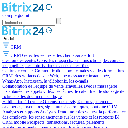
Compte gratuit
Produit
CRM
CRM
Gérez les ventes et les clients sans effort
Gestion des ventes
Gérez les prospects, les transactions, les contacts,
les pipelines, les autorisations d'accès et les rôles
Centre de contact
Communications omnicanales via des formulaires
CRM, des widgets de site Web, une messagerie instantanée,
WhatsApp, Instagram, la téléphonie, les e-mails
Collaboration de l'équipe de vente
Travaillez avec la messagerie
instantanée, les appels vidéo, les tâches, le calendrier, le stockage de
fichiers et les documents en ligne
Habilitation à la vente
Obtenez des devis, factures, paiements,
catalogues, inventaires, signatures électroniques, boutique CRM
Analyses et rapports
Analysez l'entonnoir des ventes, la performance
des employés, les renseignements sur les ventes et les rapports BI
CRM mobile
Prospects, transactions, factures, paiements,
téléphonie, e-mails, inventaire, calendrier à portée de main