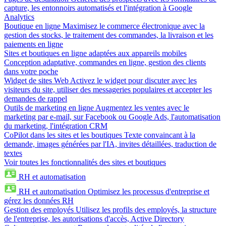
capture, les entonnoirs automatisés et l'intégration à Google
Analytics
Boutique en ligne
Maximisez le commerce électronique avec la
gestion des stocks, le traitement des commandes, la livraison et les
paiements en ligne
Sites et boutiques en ligne adaptées aux appareils mobiles
Conception adaptative, commandes en ligne, gestion des clients
dans votre poche
Widget de sites Web
Activez le widget pour discuter avec les
visiteurs du site, utiliser des messageries populaires et accepter les
demandes de rappel
Outils de marketing en ligne
Augmentez les ventes avec le
marketing par e-mail, sur Facebook ou Google Ads, l'automatisation
du marketing, l'intégration CRM
CoPilot dans les sites et les boutiques
Texte convaincant à la
demande, images générées par l'IA, invites détaillées, traduction de
textes
Voir toutes les fonctionnalités des sites et boutiques
RH et automatisation
RH et automatisation
Optimisez les processus d'entreprise et
gérez les données RH
Gestion des employés
Utilisez les profils des employés, la structure
de l'entreprise, les autorisations d'accès, Active Directory