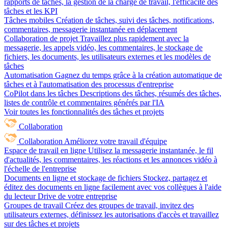
rapports de tâches, la gestion de la charge de travail, l'efficacité des
tâches et les KPI
Tâches mobiles
Création de tâches, suivi des tâches, notifications,
commentaires, messagerie instantanée en déplacement
Collaboration de projet
Travaillez plus rapidement avec la
messagerie, les appels vidéo, les commentaires, le stockage de
fichiers, les documents, les utilisateurs externes et les modèles de
tâches
Automatisation
Gagnez du temps grâce à la création automatique de
tâches et à l'automatisation des processus d'entreprise
CoPilot dans les tâches
Descriptions des tâches, résumés des tâches,
listes de contrôle et commentaires générés par l'IA
Voir toutes les fonctionnalités des tâches et projets
Collaboration
Collaboration
Améliorez votre travail d'équipe
Espace de travail en ligne
Utilisez la messagerie instantanée, le fil
d'actualités, les commentaires, les réactions et les annonces vidéo à
l'échelle de l'entreprise
Documents en ligne et stockage de fichiers
Stockez, partagez et
éditez des documents en ligne facilement avec vos collègues à l'aide
du lecteur Drive de votre entreprise
Groupes de travail
Créez des groupes de travail, invitez des
utilisateurs externes, définissez les autorisations d'accès et travaillez
sur des tâches et projets