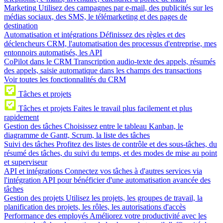
Marketing
Utilisez des campagnes par e-mail, des publicités sur les
médias sociaux, des SMS, le télémarketing et des pages de
destination
Automatisation et intégrations
Définissez des règles et des
déclencheurs CRM, l'automatisation des processus d'entreprise, mes
entonnoirs automatisés, les API
CoPilot dans le CRM
Transcription audio-texte des appels, résumés
des appels, saisie automatique dans les champs des transactions
Voir toutes les fonctionnalités du CRM
Tâches et projets
Tâches et projets
Faites le travail plus facilement et plus
rapidement
Gestion des tâches
Choisissez entre le tableau Kanban, le
diagramme de Gantt, Scrum, la liste des tâches
Suivi des tâches
Profitez des listes de contrôle et des sous-tâches, du
résumé des tâches, du suivi du temps, et des modes de mise au point
et superviseur
API et intégrations
Connectez vos tâches à d'autres services via
l'intégration API pour bénéficier d'une automatisation avancée des
tâches
Gestion des projets
Utilisez les projets, les groupes de travail, la
planification des projets, les rôles, les autorisations d'accès
Performance des employés
Améliorez votre productivité avec les