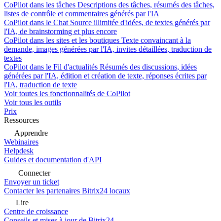
CoPilot dans les tâches
Descriptions des tâches, résumés des tâches,
listes de contrôle et commentaires générés par l'IA
CoPilot dans le Chat
Source illimitée d'idées, de textes générés par
l'IA, de brainstorming et plus encore
CoPilot dans les sites et les boutiques
Texte convaincant à la
demande, images générées par l'IA, invites détaillées, traduction de
textes
CoPilot dans le Fil d'actualités
Résumés des discussions, idées
générées par l'IA, édition et création de texte, réponses écrites par
l'IA, traduction de texte
Voir toutes les fonctionnalités de CoPilot
Voir tous les outils
Prix
Ressources
Apprendre
Webinaires
Helpdesk
Guides et documentation d'API
Connecter
Envoyer un ticket
Contacter les partenaires Bitrix24 locaux
Lire
Centre de croissance
Conseils et mises à jour de Bitrix24