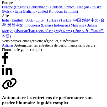
Europe
Europe (English)
Deutschland (Deutsch)
France (Français)
Polska
(Polski)
Italia (Italiano)
United Kingdom (English)
Asie
India (English)
UAE (عربي)
Türkiye (Türkçe)
中国 (简体中文)
台
灣 (繁體中文)
Indonesia (Bahasa Indonesia)
Malaysia (Bahasa
Melayu)
ประเทศไทย (ภาษาไทย)
Việt Nam (Tiếng Việt)
日本 (日
本語)
Vous pouvez changer votre région ici, si nécessaire
Articles
Automatiser les entretiens de performance sans perdre
l’humain: le guide complet
Automatiser les entretiens de performance sans
perdre l’humain: le guide complet