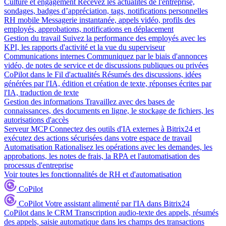
Culture et engagement
Recevez les actualités de l'entreprise,
sondages, badges d’appréciation, tags, notifications personnelles
RH mobile
Messagerie instantanée, appels vidéo, profils des
employés, approbations, notifications en déplacement
Gestion du travail
Suivez la performance des employés avec les
KPI, les rapports d'activité et la vue du superviseur
Communications internes
Communiquez par le biais d'annonces
vidéo, de notes de service et de discussions publiques ou privées
CoPilot dans le Fil d'actualités
Résumés des discussions, idées
générées par l'IA, édition et création de texte, réponses écrites par
l'IA, traduction de texte
Gestion des informations
Travaillez avec des bases de
connaissances, des documents en ligne, le stockage de fichiers, les
autorisations d'accès
Serveur MCP
Connectez des outils d'IA externes à Bitrix24 et
exécutez des actions sécurisées dans votre espace de travail
Automatisation
Rationalisez les opérations avec les demandes, les
approbations, les notes de frais, la RPA et l'automatisation des
processus d'entreprise
Voir toutes les fonctionnalités de RH et d'automatisation
CoPilot
CoPilot
Votre assistant alimenté par l'IA dans Bitrix24
CoPilot dans le CRM
Transcription audio-texte des appels, résumés
des appels, saisie automatique dans les champs des transactions