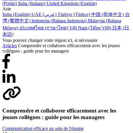
(Polski)
Italia (Italiano)
United Kingdom (English)
Asie
India (English)
UAE (عربي)
Türkiye (Türkçe)
中国 (简体中文)
台
灣 (繁體中文)
Indonesia (Bahasa Indonesia)
Malaysia (Bahasa
Melayu)
ประเทศไทย (ภาษาไทย)
Việt Nam (Tiếng Việt)
日本 (日
本語)
Vous pouvez changer votre région ici, si nécessaire
Articles
Comprendre et collaborer efficacement avec les jeunes
collègues : guide pour les managers
Comprendre et collaborer efficacement avec les
jeunes collègues : guide pour les managers
Communication efficace au sein de l'équipe