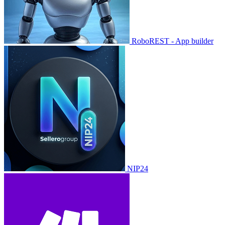
RoboREST - App builder
NIP24