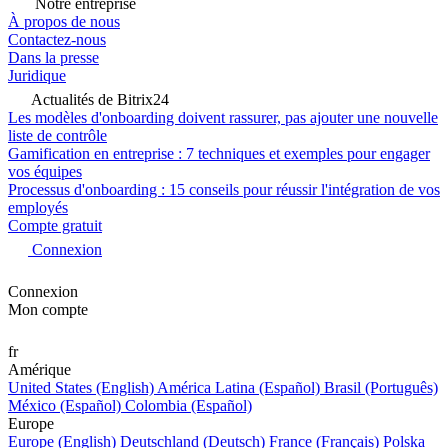
Notre entreprise
À propos de nous
Contactez-nous
Dans la presse
Juridique
Actualités de Bitrix24
Les modèles d'onboarding doivent rassurer, pas ajouter une nouvelle
liste de contrôle
Gamification en entreprise : 7 techniques et exemples pour engager
vos équipes
Processus d'onboarding : 15 conseils pour réussir l'intégration de vos
employés
Compte gratuit
Connexion
Connexion
Mon compte
fr
Amérique
United States (English)
América Latina (Español)
Brasil (Português)
México (Español)
Colombia (Español)
Europe
Europe (English)
Deutschland (Deutsch)
France (Français)
Polska