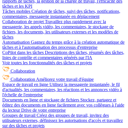
rapports de tâches, la gestion de la charge de travail, l'efficacité des
tâches et les KPI
Tâches mobiles
Création de tâches, suivi des tâches, notifications,
commentaires, messagerie instantanée en déplacement
Collaboration de projet
Travaillez plus rapidement avec la
messagerie, les appels vidéo, les commentaires, le stockage de
fichiers, les documents, les utilisateurs externes et les modèles de
tâches
Automatisation
Gagnez du temps grâce à la création automatique de
tâches et à l'automatisation des processus d'entreprise
CoPilot dans les tâches
Descriptions des tâches, résumés des tâches,
listes de contrôle et commentaires générés par l'IA
Voir toutes les fonctionnalités des tâches et projets
Collaboration
Collaboration
Améliorez votre travail d'équipe
Espace de travail en ligne
Utilisez la messagerie instantanée, le fil
d'actualités, les commentaires, les réactions et les annonces vidéo à
l'échelle de l'entreprise
Documents en ligne et stockage de fichiers
Stockez, partagez et
éditez des documents en ligne facilement avec vos collègues à l'aide
du lecteur Drive de votre entreprise
Groupes de travail
Créez des groupes de travail, invitez des
utilisateurs externes, définissez les autorisations d'accès et travaillez
sur des tâches et projets