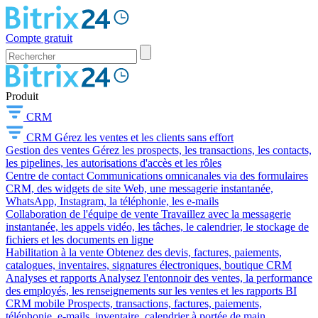
Compte gratuit
Produit
CRM
CRM
Gérez les ventes et les clients sans effort
Gestion des ventes
Gérez les prospects, les transactions, les contacts,
les pipelines, les autorisations d'accès et les rôles
Centre de contact
Communications omnicanales via des formulaires
CRM, des widgets de site Web, une messagerie instantanée,
WhatsApp, Instagram, la téléphonie, les e-mails
Collaboration de l'équipe de vente
Travaillez avec la messagerie
instantanée, les appels vidéo, les tâches, le calendrier, le stockage de
fichiers et les documents en ligne
Habilitation à la vente
Obtenez des devis, factures, paiements,
catalogues, inventaires, signatures électroniques, boutique CRM
Analyses et rapports
Analysez l'entonnoir des ventes, la performance
des employés, les renseignements sur les ventes et les rapports BI
CRM mobile
Prospects, transactions, factures, paiements,
téléphonie, e-mails, inventaire, calendrier à portée de main