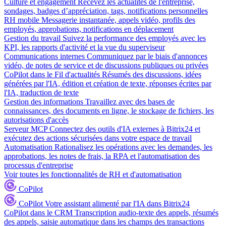
Culture et engagement
Recevez les actualités de l'entreprise,
sondages, badges d’appréciation, tags, notifications personnelles
RH mobile
Messagerie instantanée, appels vidéo, profils des
employés, approbations, notifications en déplacement
Gestion du travail
Suivez la performance des employés avec les
KPI, les rapports d'activité et la vue du superviseur
Communications internes
Communiquez par le biais d'annonces
vidéo, de notes de service et de discussions publiques ou privées
CoPilot dans le Fil d'actualités
Résumés des discussions, idées
générées par l'IA, édition et création de texte, réponses écrites par
l'IA, traduction de texte
Gestion des informations
Travaillez avec des bases de
connaissances, des documents en ligne, le stockage de fichiers, les
autorisations d'accès
Serveur MCP
Connectez des outils d'IA externes à Bitrix24 et
exécutez des actions sécurisées dans votre espace de travail
Automatisation
Rationalisez les opérations avec les demandes, les
approbations, les notes de frais, la RPA et l'automatisation des
processus d'entreprise
Voir toutes les fonctionnalités de RH et d'automatisation
CoPilot
CoPilot
Votre assistant alimenté par l'IA dans Bitrix24
CoPilot dans le CRM
Transcription audio-texte des appels, résumés
des appels, saisie automatique dans les champs des transactions