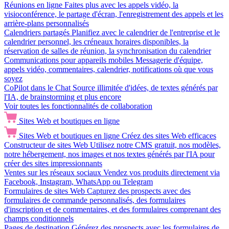
Réunions en ligne
Faites plus avec les appels vidéo, la
visioconférence, le partage d'écran, l'enregistrement des appels et les
arrière-plans personnalisés
Calendriers partagés
Planifiez avec le calendrier de l'entreprise et le
calendrier personnel, les créneaux horaires disponibles, la
réservation de salles de réunion, la synchronisation du calendrier
Communications pour appareils mobiles
Messagerie d'équipe,
appels vidéo, commentaires, calendrier, notifications où que vous
soyez
CoPilot dans le Chat
Source illimitée d'idées, de textes générés par
l'IA, de brainstorming et plus encore
Voir toutes les fonctionnalités de collaboration
Sites Web et boutiques en ligne
Sites Web et boutiques en ligne
Créez des sites Web efficaces
Constructeur de sites Web
Utilisez notre CMS gratuit, nos modèles,
notre hébergement, nos images et nos textes générés par l'IA pour
créer des sites impressionnants
Ventes sur les réseaux sociaux
Vendez vos produits directement via
Facebook, Instagram, WhatsApp ou Telegram
Formulaires de sites Web
Capturez des prospects avec des
formulaires de commande personnalisés, des formulaires
d'inscription et de commentaires, et des formulaires comprenant des
champs conditionnels
Pages de destination
Générez des prospects avec les formulaires de