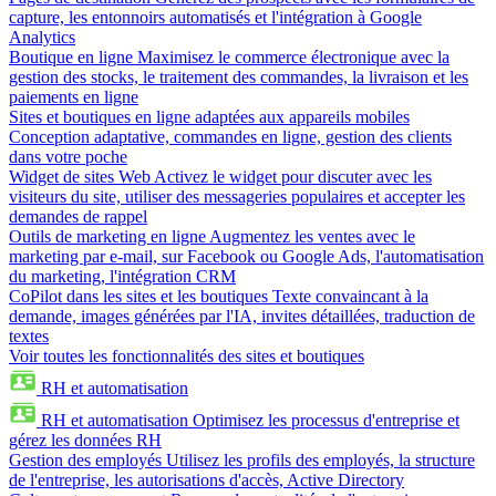
capture, les entonnoirs automatisés et l'intégration à Google
Analytics
Boutique en ligne
Maximisez le commerce électronique avec la
gestion des stocks, le traitement des commandes, la livraison et les
paiements en ligne
Sites et boutiques en ligne adaptées aux appareils mobiles
Conception adaptative, commandes en ligne, gestion des clients
dans votre poche
Widget de sites Web
Activez le widget pour discuter avec les
visiteurs du site, utiliser des messageries populaires et accepter les
demandes de rappel
Outils de marketing en ligne
Augmentez les ventes avec le
marketing par e-mail, sur Facebook ou Google Ads, l'automatisation
du marketing, l'intégration CRM
CoPilot dans les sites et les boutiques
Texte convaincant à la
demande, images générées par l'IA, invites détaillées, traduction de
textes
Voir toutes les fonctionnalités des sites et boutiques
RH et automatisation
RH et automatisation
Optimisez les processus d'entreprise et
gérez les données RH
Gestion des employés
Utilisez les profils des employés, la structure
de l'entreprise, les autorisations d'accès, Active Directory