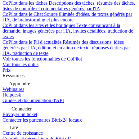
CoPilot dans les tâches
Descriptions des tâches, résumés des tâches,
listes de contrôle et commentaires générés par l'IA
CoPilot dans le Chat
Source illimitée d'idées, de textes générés par
l'IA, de brainstorming et plus encore
CoPilot dans les sites et les boutiques
Texte convaincant à la
demande, images générées par l'IA, invites détaillées, traduction de
textes
CoPilot dans le Fil d'actualités
Résumés des discussions, idées
générées par l'IA, édition et création de texte, réponses écrites par
l'IA, traduction de texte
Voir toutes les fonctionnalités de CoPilot
Voir tous les outils
Prix
Ressources
Apprendre
Webinaires
Helpdesk
Guides et documentation d'API
Connecter
Envoyer un ticket
Contacter les partenaires Bitrix24 locaux
Lire
Centre de croissance
Conseils et mises à jour de Bitrix24