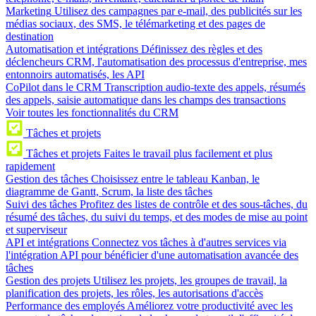
Marketing
Utilisez des campagnes par e-mail, des publicités sur les
médias sociaux, des SMS, le télémarketing et des pages de
destination
Automatisation et intégrations
Définissez des règles et des
déclencheurs CRM, l'automatisation des processus d'entreprise, mes
entonnoirs automatisés, les API
CoPilot dans le CRM
Transcription audio-texte des appels, résumés
des appels, saisie automatique dans les champs des transactions
Voir toutes les fonctionnalités du CRM
Tâches et projets
Tâches et projets
Faites le travail plus facilement et plus
rapidement
Gestion des tâches
Choisissez entre le tableau Kanban, le
diagramme de Gantt, Scrum, la liste des tâches
Suivi des tâches
Profitez des listes de contrôle et des sous-tâches, du
résumé des tâches, du suivi du temps, et des modes de mise au point
et superviseur
API et intégrations
Connectez vos tâches à d'autres services via
l'intégration API pour bénéficier d'une automatisation avancée des
tâches
Gestion des projets
Utilisez les projets, les groupes de travail, la
planification des projets, les rôles, les autorisations d'accès
Performance des employés
Améliorez votre productivité avec les