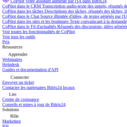
CoPilot
Votre assistant alimenté par l'IA dans Bitrix24
CoPilot dans le CRM
Transcription audio-texte des appels, résumés d
CoPilot dans les tâches
Descriptions des tâches, résumés des tâches, l
CoPilot dans le Chat
Source illimitée d'idées, de textes générés par l'
CoPilot dans les sites et les boutiques
Texte convaincant à la demande, 
CoPilot dans le Fil d'actualités
Résumés des discussions, idées générées 
Voir toutes les fonctionnalités de CoPilot
Voir tous les outils
Prix
Ressources
Apprendre
Webinaires
Helpdesk
Guides et documentation d'API
Connecter
Envoyer un ticket
Contacter les partenaires Bitrix24 locaux
Lire
Centre de croissance
Conseils et mises à jour de Bitrix24
Solutions
Rôle
Marketing
RH