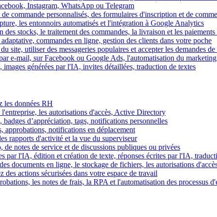
Facebook, Instagram, WhatsApp ou Telegram
 de commande personnalisés, des formulaires d'inscription et de comme
ture, les entonnoirs automatisés et l'intégration à Google Analytics
des stocks, le traitement des commandes, la livraison et les paiements 
adaptative, commandes en ligne, gestion des clients dans votre poche
 du site, utiliser des messageries populaires et accepter les demandes de
par e-mail, sur Facebook ou Google Ads, l'automatisation du marketing
images générées par l'IA, invites détaillées, traduction de textes
rez les données RH
 l'entreprise, les autorisations d'accès, Active Directory
, badges d’appréciation, tags, notifications personnelles
s, approbations, notifications en déplacement
s rapports d'activité et la vue du superviseur
de notes de service et de discussions publiques ou privées
par l'IA, édition et création de texte, réponses écrites par l'IA, traduct
es documents en ligne, le stockage de fichiers, les autorisations d'accè
z des actions sécurisées dans votre espace de travail
obations, les notes de frais, la RPA et l'automatisation des processus d'