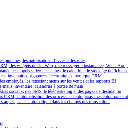
es pipelines, les autorisations d'accès et les rôles
M, des widgets de site Web, une messagerie instantanée, WhatsApp, Ins
tanée, les appels vidéo, les tâches, le calendrier, le stockage de fichier
gues, inventaires, signatures électroniques, boutique CRM
es employés, les renseignements sur les ventes et les rapports BI
e-mails, inventaire, calendrier à portée de main
édias sociaux, des SMS, le télémarketing et des pages de destination
rs CRM, l'automatisation des processus d'entreprise, mes entonnoirs au
es appels, saisie automatique dans les champs des transactions
nt