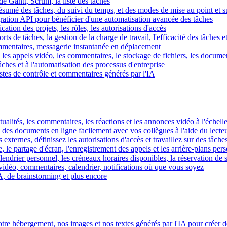
e Gantt, Scrum, la liste des tâches
 résumé des tâches, du suivi du temps, et des modes de mise au point et 
égration API pour bénéficier d'une automatisation avancée des tâches
fication des projets, les rôles, les autorisations d'accès
ts de tâches, la gestion de la charge de travail, l'efficacité des tâches e
commentaires, messagerie instantanée en déplacement
les appels vidéo, les commentaires, le stockage de fichiers, les document
hes et à l'automatisation des processus d'entreprise
istes de contrôle et commentaires générés par l'IA
ctualités, les commentaires, les réactions et les annonces vidéo à l'échelle
z des documents en ligne facilement avec vos collègues à l'aide du lecte
 externes, définissez les autorisations d'accès et travaillez sur des tâches
, le partage d'écran, l'enregistrement des appels et les arrière-plans per
calendrier personnel, les créneaux horaires disponibles, la réservation de
vidéo, commentaires, calendrier, notifications où que vous soyez
IA, de brainstorming et plus encore
tre hébergement, nos images et nos textes générés par l'IA pour créer d