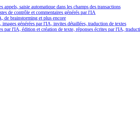
es appels, saisie automatique dans les champs des transactions
istes de contrôle et commentaires générés par l'IA
IA, de brainstorming et plus encore
images générées par l'IA, invites détaillées, traduction de textes
par l'IA, édition et création de texte, réponses écrites par l'IA, traduct