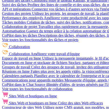
Gestion des tâches
Choisissez entre le tableau Kanban, le diagramme d
Suivi des tâches
Profitez des listes de contrôle et des sous-tâches, du
API et intégrations
Connectez vos tâches à d'autres services via l'int
Gestion des projets
Utilisez les projets, les groupes de travail, la plani
Performance des employés
Améliorez votre productivité avec les rappor
Tâches mobiles
Création de tâches, suivi des tâches, notifications, 
Collaboration de projet
Travaillez plus rapidement avec la messagerie, 
Automatisation
Gagnez du temps grâce à la création automatique de tâc
CoPilot dans les tâches
Descriptions des tâches, résumés des tâches, l
Voir toutes les fonctionnalités des tâches et projets
Collaboration
Collaboration
Améliorez votre travail d'équipe
Espace de travail en ligne
Utilisez la messagerie instantanée, le fil d'a
Documents en ligne et stockage de fichiers
Stockez, partagez et édite
Groupes de travail
Créez des groupes de travail, invitez des utilisateurs
Réunions en ligne
Faites plus avec les appels vidéo, la visioconférence
Calendriers partagés
Planifiez avec le calendrier de l'entreprise et le 
Communications pour appareils mobiles
Messagerie d'équipe, appels 
CoPilot dans le Chat
Source illimitée d'idées, de textes générés par l'
Voir toutes les fonctionnalités de collaboration
Sites Web et boutiques en ligne
Sites Web et boutiques en ligne
Créez des sites Web efficaces
Constructeur de sites Web
Utilisez notre CMS gratuit, nos modèles, no