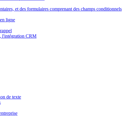
ntaires, et des formulaires comprenant des champs conditionnels
en ligne
 rappel
, l'intégration CRM
ion de texte
s
entreprise