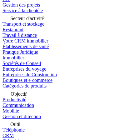
Gestion des projets
Service à la clientèle
Secteur d'activité
Transport et stockage
Restaurant
Travail à distance
Votre CRM immobilier
Établissements de santé
Pratique Juridique
Immobilier
Sociétés de Conseil
Entreprises du voyage
Entreprises de Construction
Boutiques et e-commerce
Catégories de produits
Objectif
Productivité
Communication
Mobilité
Gestion et direction
Outil
Téléphonie
CRM