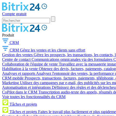
Compte gratuit
Produit
CRM
CRM
Gérez les ventes et les clients sans effort
Gestion des ventes
Gérez les prospects, les transactions, les contacts, l
Centre de contact
Communications omnicanales via des formulaires CR
Collaboration de l'équipe de vente
Travaillez avec la messagerie instan
Habilitation à la vente
Obtenez des devis, factures, paiements, catalo
Analyses et rapports
Analysez l'entonnoir des ventes, la performance d
CRM mobile
Prospects, transactions, factures, paiements, téléphonie, 
Marketing
Utilisez des campagnes par e-mail, des publicités sur les m
Automatisation et intégrations
Définissez des règles et des déclencheu
CoPilot dans le CRM
Transcription audio-texte des appels, résumés d
Voir toutes les fonctionnalités du CRM
Tâches et projets
Tâches et projets
Faites le travail plus facilement et plus rapideme