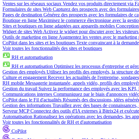
Ventes sur les réseaux sociaux
Vendez vos produits directement via 
Formulaires de sites Web
Capturez des prospects avec des formulaires
Pages de destination
Générez des prospects avec les formulaires de cap
Boutique en ligne
Maximisez le commerce électronique avec la gestion 
Sites et boutiques en ligne adaptées aux appareils mobiles
Conception 
Widget de sites Web
Activez le widget pour discuter avec les visiteurs
Outils de marketing en ligne
Augmentez les ventes avec le marketing 
CoPilot dans les sites et les boutiques
Texte convaincant à la demande, 
Voir toutes les fonctionnalités des sites et boutiques
RH et automatisation
RH et automatisation
Optimisez les processus d'entreprise et gé
Gestion des employés
Utilisez les profils des employés, la structure de
Culture et engagement
Recevez les actualités de l'entreprise, sondages
RH mobile
Messagerie instantanée, appels vidéo, profils des employé
Gestion du travail
Suivez la performance des employés avec les KPI, le
Communications internes
Communiquez par le biais d'annonces vidéo, 
CoPilot dans le Fil d'actualités
Résumés des discussions, idées générées 
Gestion des informations
Travaillez avec des bases de connaissances, d
Serveur MCP
Connectez des outils d'IA externes à Bitrix24 et exécute
Automatisation
Rationalisez les opérations avec les demandes, les appr
Voir toutes les fonctionnalités de RH et d'automatisation
CoPilot