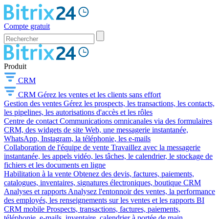
Compte gratuit
Produit
CRM
CRM
Gérez les ventes et les clients sans effort
Gestion des ventes
Gérez les prospects, les transactions, les contacts,
les pipelines, les autorisations d'accès et les rôles
Centre de contact
Communications omnicanales via des formulaires
CRM, des widgets de site Web, une messagerie instantanée,
WhatsApp, Instagram, la téléphonie, les e-mails
Collaboration de l'équipe de vente
Travaillez avec la messagerie
instantanée, les appels vidéo, les tâches, le calendrier, le stockage de
fichiers et les documents en ligne
Habilitation à la vente
Obtenez des devis, factures, paiements,
catalogues, inventaires, signatures électroniques, boutique CRM
Analyses et rapports
Analysez l'entonnoir des ventes, la performance
des employés, les renseignements sur les ventes et les rapports BI
CRM mobile
Prospects, transactions, factures, paiements,
téléphonie, e-mails, inventaire, calendrier à portée de main