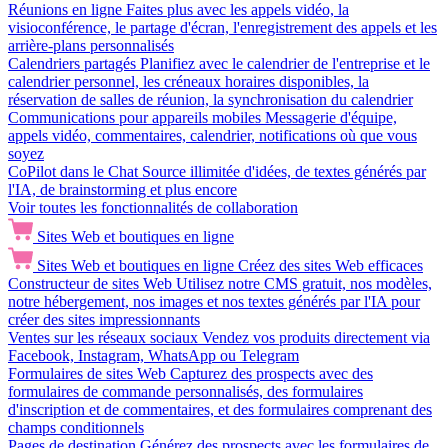
Réunions en ligne
Faites plus avec les appels vidéo, la
visioconférence, le partage d'écran, l'enregistrement des appels et les
arrière-plans personnalisés
Calendriers partagés
Planifiez avec le calendrier de l'entreprise et le
calendrier personnel, les créneaux horaires disponibles, la
réservation de salles de réunion, la synchronisation du calendrier
Communications pour appareils mobiles
Messagerie d'équipe,
appels vidéo, commentaires, calendrier, notifications où que vous
soyez
CoPilot dans le Chat
Source illimitée d'idées, de textes générés par
l'IA, de brainstorming et plus encore
Voir toutes les fonctionnalités de collaboration
Sites Web et boutiques en ligne
Sites Web et boutiques en ligne
Créez des sites Web efficaces
Constructeur de sites Web
Utilisez notre CMS gratuit, nos modèles,
notre hébergement, nos images et nos textes générés par l'IA pour
créer des sites impressionnants
Ventes sur les réseaux sociaux
Vendez vos produits directement via
Facebook, Instagram, WhatsApp ou Telegram
Formulaires de sites Web
Capturez des prospects avec des
formulaires de commande personnalisés, des formulaires
d'inscription et de commentaires, et des formulaires comprenant des
champs conditionnels
Pages de destination
Générez des prospects avec les formulaires de