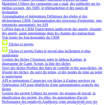
Marketing
Utilisez des campagnes par e-mail, des publicités sur les
médias sociaux, des SMS, le télémarketing et des pages de
destination
Automatisation et intégrations
Définissez des règles et des
déclencheurs CRM, l'automatisation des processus d'entreprise, mes
entonnoirs automatisés, les API
CoPilot dans le CRM
Transcription audio-texte des appels, résumés
des appels, saisie automatique dans les champs des transactions
Voir toutes les fonctionnalités du CRM
Tâches et projets
Tâches et projets
Faites le travail plus facilement et plus
rapidement
Gestion des tâches
Choisissez entre le tableau Kanban, le
diagramme de Gantt, Scrum, la liste des tâches
Suivi des tâches
Profitez des listes de contrôle et des sous-tâches, du
résumé des tâches, du suivi du temps, et des modes de mise au point
et superviseur
API et intégrations
Connectez vos tâches à d'autres services via
l'intégration API pour bénéficier d'une automatisation avancée des
tâches
Gestion des projets
Utilisez les projets, les groupes de travail, la
planification des projets, les rôles, les autorisations d'accès
Performance des employés
Améliorez votre productivité avec les