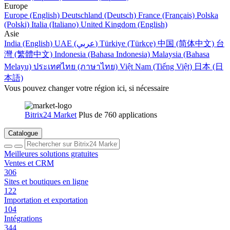
Europe
Europe (English)
Deutschland (Deutsch)
France (Français)
Polska
(Polski)
Italia (Italiano)
United Kingdom (English)
Asie
India (English)
UAE (عربي)
Türkiye (Türkçe)
中国 (简体中文)
台
灣 (繁體中文)
Indonesia (Bahasa Indonesia)
Malaysia (Bahasa
Melayu)
ประเทศไทย (ภาษาไทย)
Việt Nam (Tiếng Việt)
日本 (日
本語)
Vous pouvez changer votre région ici, si nécessaire
Bitrix24 Market
Plus de 760 applications
Catalogue
Meilleures solutions gratuites
Ventes et CRM
306
Sites et boutiques en ligne
122
Importation et exportation
104
Intégrations
344