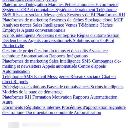
Plateformes d'intégration
Marchés
Petites annonces
E-commerce
Systèmes ERP et comptables
Systèmes de paiement
Téléphonie
SMS
Réseaux sociaux
Messageries
Systèmes de BI
Plateformes RH
Plateformes de marketing
Systèmes de tâches
Stockage cloud
MCP
Analyses tierces
Sales Intelligence
Ventes
Téléphonie
Tâches
Employés
Agents conversationnels
Scripts intelligents
Processus d'entreprise
Règles d'automatisation
Déclencheurs
Agents conversationnels
Solutions pour CoPilot
Productivité
Gestion de projet
Gestion du temps et des coûts
Assistance
technique
Automatisation
Rapports
Intégrations
Plateformes de marketing
Sales Intelligence
SMS
Campagnes d'e-
mailing et newsletters
Appels automatisés
Centre d'appels
Automatisation
Téléphonie
SMS
E-mail
Messageries
Réseaux sociaux
Chat en
direct
Rappels
Préréglages de solutions
Bases de connaissances
Scripts intelligents
Modèles de la page de démarrage
Plateformes RH
Formation
Motivation
Rapports
Automatisation
Autre
Documents
Régulations internes
Procédures d'approbation
Signature
électronique
Documentation comptable
Automatisation