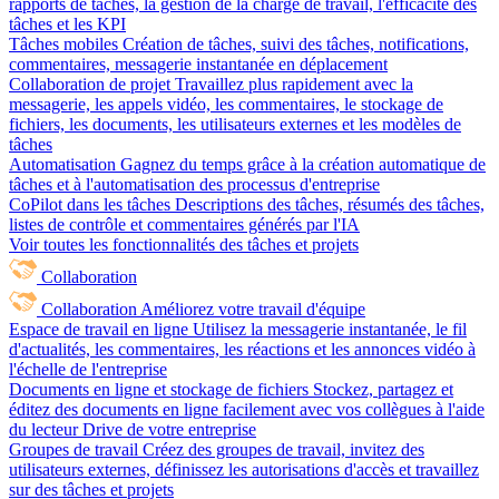
rapports de tâches, la gestion de la charge de travail, l'efficacité des
tâches et les KPI
Tâches mobiles
Création de tâches, suivi des tâches, notifications,
commentaires, messagerie instantanée en déplacement
Collaboration de projet
Travaillez plus rapidement avec la
messagerie, les appels vidéo, les commentaires, le stockage de
fichiers, les documents, les utilisateurs externes et les modèles de
tâches
Automatisation
Gagnez du temps grâce à la création automatique de
tâches et à l'automatisation des processus d'entreprise
CoPilot dans les tâches
Descriptions des tâches, résumés des tâches,
listes de contrôle et commentaires générés par l'IA
Voir toutes les fonctionnalités des tâches et projets
Collaboration
Collaboration
Améliorez votre travail d'équipe
Espace de travail en ligne
Utilisez la messagerie instantanée, le fil
d'actualités, les commentaires, les réactions et les annonces vidéo à
l'échelle de l'entreprise
Documents en ligne et stockage de fichiers
Stockez, partagez et
éditez des documents en ligne facilement avec vos collègues à l'aide
du lecteur Drive de votre entreprise
Groupes de travail
Créez des groupes de travail, invitez des
utilisateurs externes, définissez les autorisations d'accès et travaillez
sur des tâches et projets