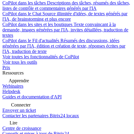
CoPilot dans les tâches
Descriptions des tâches, résumés des tâches,
listes de contrôle et commentaires générés par l'IA
CoPilot dans le Chat
Source illimitée d'idées, de textes générés par
l'IA, de brainstorming et plus encore
CoPilot dans les sites et les boutiques
Texte convaincant à la
demande, images générées par l'IA, invites détaillées, traduction de
textes
CoPilot dans le Fil d'actualités
Résumés des discussions, idées
générées par l'IA, édition et création de texte, réponses écrites par
l'IA, traduction de texte
Voir toutes les fonctionnalités de CoPilot
Voir tous les outils
Prix
Ressources
Apprendre
Webinaires
Helpdesk
Guides et documentation d'API
Connecter
Envoyer un ticket
Contacter les partenaires Bitrix24 locaux
Lire
Centre de croissance
Conseils et mises à jour de Bitrix24