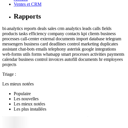
Ventes et CRM
Rapports
bi-analytics
reports
deals
sales
crm
analytics
leads
calls
fields
products
tasks
efficiency
company
contacts
kpi
clients
business
processes
call-center
external documents
import
database
telegram
messengers
business card
deadlines control
marketing
duplicates
assistant
chat-bots
emails
telephony
asterisk
google
integrations
web-forms
utils
forms
whatsapp
smart processes
activities
payments
calendar
business
control
invoices
autofill
documents
hr
employees
projects
Triage :
Les mieux notées
Populaire
Les nouvelles
Les mieux notées
Les plus installées