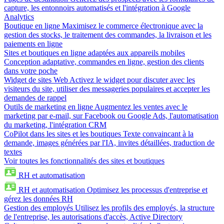
capture, les entonnoirs automatisés et l'intégration à Google
Analytics
Boutique en ligne
Maximisez le commerce électronique avec la
gestion des stocks, le traitement des commandes, la livraison et les
paiements en ligne
Sites et boutiques en ligne adaptées aux appareils mobiles
Conception adaptative, commandes en ligne, gestion des clients
dans votre poche
Widget de sites Web
Activez le widget pour discuter avec les
visiteurs du site, utiliser des messageries populaires et accepter les
demandes de rappel
Outils de marketing en ligne
Augmentez les ventes avec le
marketing par e-mail, sur Facebook ou Google Ads, l'automatisation
du marketing, l'intégration CRM
CoPilot dans les sites et les boutiques
Texte convaincant à la
demande, images générées par l'IA, invites détaillées, traduction de
textes
Voir toutes les fonctionnalités des sites et boutiques
RH et automatisation
RH et automatisation
Optimisez les processus d'entreprise et
gérez les données RH
Gestion des employés
Utilisez les profils des employés, la structure
de l'entreprise, les autorisations d'accès, Active Directory