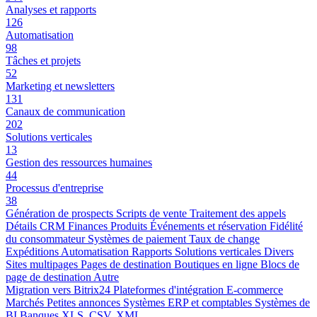
Analyses et rapports
126
Automatisation
98
Tâches et projets
52
Marketing et newsletters
131
Canaux de communication
202
Solutions verticales
13
Gestion des ressources humaines
44
Processus d'entreprise
38
Génération de prospects
Scripts de vente
Traitement des appels
Détails CRM
Finances
Produits
Événements et réservation
Fidélité
du consommateur
Systèmes de paiement
Taux de change
Expéditions
Automatisation
Rapports
Solutions verticales
Divers
Sites multipages
Pages de destination
Boutiques en ligne
Blocs de
page de destination
Autre
Migration vers Bitrix24
Plateformes d'intégration
E-commerce
Marchés
Petites annonces
Systèmes ERP et comptables
Systèmes de
BI
Banques
XLS, CSV, XML