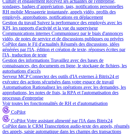
Culture et engagement
Recevez les actualités de l'entreprise,
sondages, badges d’appréciation, tags, notifications personnelles
RH mobile
Messagerie instantanée, appels vidéo, profils des
employés, approbations, notifications en déplacement
Gestion du travail
Suivez la performance des employés avec les
KPI, les rapports d'activité et la vue du superviseur
Communications internes
Communiquez par le biais d'annonces
vidéo, de notes de service et de discussions publiques ou privées
CoPilot dans le Fil d'actualités
Résumés des discussions, idées
générées par l'IA, édition et création de texte, réponses écrites par
l'IA, traduction de texte
Gestion des informations
Travaillez avec des bases de
connaissances, des documents en ligne, le stockage de fichiers, les
autorisations d'accès
Serveur MCP
Connectez des outils d'IA externes à Bitrix24 et
exécutez des actions sécurisées dans votre espace de travail
Automatisation
Rationalisez les opérations avec les demandes, les
approbations, les notes de frais, la RPA et l'automatisation des
processus d'entreprise
Voir toutes les fonctionnalités de RH et d'automatisation
CoPilot
CoPilot
Votre assistant alimenté par l'IA dans Bitrix24
CoPilot dans le CRM
Transcription audio-texte des appels, résumés
des appels, saisie automatique dans les champs des transactions