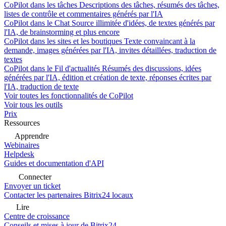
CoPilot dans les tâches
Descriptions des tâches, résumés des tâches,
listes de contrôle et commentaires générés par l'IA
CoPilot dans le Chat
Source illimitée d'idées, de textes générés par
l'IA, de brainstorming et plus encore
CoPilot dans les sites et les boutiques
Texte convaincant à la
demande, images générées par l'IA, invites détaillées, traduction de
textes
CoPilot dans le Fil d'actualités
Résumés des discussions, idées
générées par l'IA, édition et création de texte, réponses écrites par
l'IA, traduction de texte
Voir toutes les fonctionnalités de CoPilot
Voir tous les outils
Prix
Ressources
Apprendre
Webinaires
Helpdesk
Guides et documentation d'API
Connecter
Envoyer un ticket
Contacter les partenaires Bitrix24 locaux
Lire
Centre de croissance
Conseils et mises à jour de Bitrix24