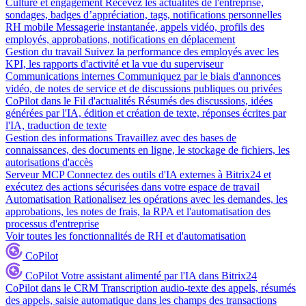
Culture et engagement
Recevez les actualités de l'entreprise,
sondages, badges d’appréciation, tags, notifications personnelles
RH mobile
Messagerie instantanée, appels vidéo, profils des
employés, approbations, notifications en déplacement
Gestion du travail
Suivez la performance des employés avec les
KPI, les rapports d'activité et la vue du superviseur
Communications internes
Communiquez par le biais d'annonces
vidéo, de notes de service et de discussions publiques ou privées
CoPilot dans le Fil d'actualités
Résumés des discussions, idées
générées par l'IA, édition et création de texte, réponses écrites par
l'IA, traduction de texte
Gestion des informations
Travaillez avec des bases de
connaissances, des documents en ligne, le stockage de fichiers, les
autorisations d'accès
Serveur MCP
Connectez des outils d'IA externes à Bitrix24 et
exécutez des actions sécurisées dans votre espace de travail
Automatisation
Rationalisez les opérations avec les demandes, les
approbations, les notes de frais, la RPA et l'automatisation des
processus d'entreprise
Voir toutes les fonctionnalités de RH et d'automatisation
CoPilot
CoPilot
Votre assistant alimenté par l'IA dans Bitrix24
CoPilot dans le CRM
Transcription audio-texte des appels, résumés
des appels, saisie automatique dans les champs des transactions