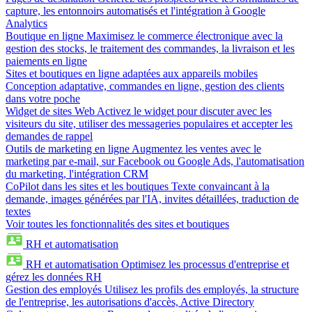
capture, les entonnoirs automatisés et l'intégration à Google
Analytics
Boutique en ligne
Maximisez le commerce électronique avec la
gestion des stocks, le traitement des commandes, la livraison et les
paiements en ligne
Sites et boutiques en ligne adaptées aux appareils mobiles
Conception adaptative, commandes en ligne, gestion des clients
dans votre poche
Widget de sites Web
Activez le widget pour discuter avec les
visiteurs du site, utiliser des messageries populaires et accepter les
demandes de rappel
Outils de marketing en ligne
Augmentez les ventes avec le
marketing par e-mail, sur Facebook ou Google Ads, l'automatisation
du marketing, l'intégration CRM
CoPilot dans les sites et les boutiques
Texte convaincant à la
demande, images générées par l'IA, invites détaillées, traduction de
textes
Voir toutes les fonctionnalités des sites et boutiques
RH et automatisation
RH et automatisation
Optimisez les processus d'entreprise et
gérez les données RH
Gestion des employés
Utilisez les profils des employés, la structure
de l'entreprise, les autorisations d'accès, Active Directory