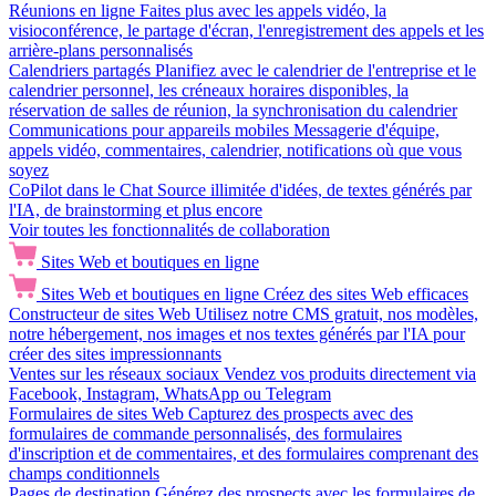
Réunions en ligne
Faites plus avec les appels vidéo, la
visioconférence, le partage d'écran, l'enregistrement des appels et les
arrière-plans personnalisés
Calendriers partagés
Planifiez avec le calendrier de l'entreprise et le
calendrier personnel, les créneaux horaires disponibles, la
réservation de salles de réunion, la synchronisation du calendrier
Communications pour appareils mobiles
Messagerie d'équipe,
appels vidéo, commentaires, calendrier, notifications où que vous
soyez
CoPilot dans le Chat
Source illimitée d'idées, de textes générés par
l'IA, de brainstorming et plus encore
Voir toutes les fonctionnalités de collaboration
Sites Web et boutiques en ligne
Sites Web et boutiques en ligne
Créez des sites Web efficaces
Constructeur de sites Web
Utilisez notre CMS gratuit, nos modèles,
notre hébergement, nos images et nos textes générés par l'IA pour
créer des sites impressionnants
Ventes sur les réseaux sociaux
Vendez vos produits directement via
Facebook, Instagram, WhatsApp ou Telegram
Formulaires de sites Web
Capturez des prospects avec des
formulaires de commande personnalisés, des formulaires
d'inscription et de commentaires, et des formulaires comprenant des
champs conditionnels
Pages de destination
Générez des prospects avec les formulaires de