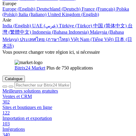
Europe
Europe (English)
Deutschland (Deutsch)
France (Français)
Polska
(Polski)
Italia (Italiano)
United Kingdom (English)
Asie
India (English)
UAE (عربي)
Türkiye (Türkçe)
中国 (简体中文)
台
灣 (繁體中文)
Indonesia (Bahasa Indonesia)
Malaysia (Bahasa
Melayu)
ประเทศไทย (ภาษาไทย)
Việt Nam (Tiếng Việt)
日本 (日
本語)
Vous pouvez changer votre région ici, si nécessaire
Bitrix24 Market
Plus de 750 applications
Catalogue
Meilleures solutions gratuites
Ventes et CRM
302
Sites et boutiques en ligne
122
Importation et exportation
103
Intégrations
340