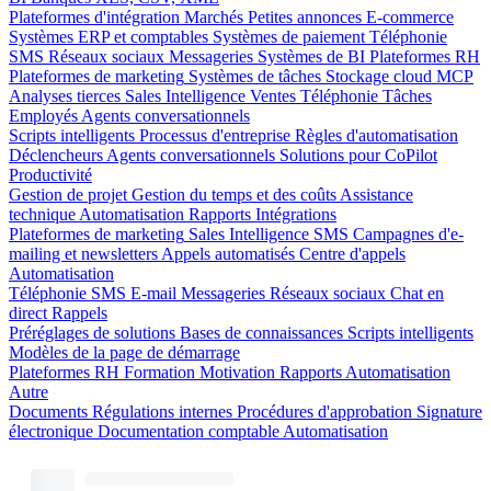
Plateformes d'intégration
Marchés
Petites annonces
E-commerce
Systèmes ERP et comptables
Systèmes de paiement
Téléphonie
SMS
Réseaux sociaux
Messageries
Systèmes de BI
Plateformes RH
Plateformes de marketing
Systèmes de tâches
Stockage cloud
MCP
Analyses tierces
Sales Intelligence
Ventes
Téléphonie
Tâches
Employés
Agents conversationnels
Scripts intelligents
Processus d'entreprise
Règles d'automatisation
Déclencheurs
Agents conversationnels
Solutions pour CoPilot
Productivité
Gestion de projet
Gestion du temps et des coûts
Assistance
technique
Automatisation
Rapports
Intégrations
Plateformes de marketing
Sales Intelligence
SMS
Campagnes d'e-
mailing et newsletters
Appels automatisés
Centre d'appels
Automatisation
Téléphonie
SMS
E-mail
Messageries
Réseaux sociaux
Chat en
direct
Rappels
Préréglages de solutions
Bases de connaissances
Scripts intelligents
Modèles de la page de démarrage
Plateformes RH
Formation
Motivation
Rapports
Automatisation
Autre
Documents
Régulations internes
Procédures d'approbation
Signature
électronique
Documentation comptable
Automatisation