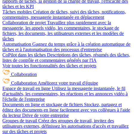
rapports de tâches, la gestion de la charge de travail, l'efficacité des
tâches et les KPI
Tâches mobiles
Création de tâches, suivi des tâches, notifications,
commentaires, messagerie instantanée en déplacement
Collaboration de projet
Travaillez plus rapidement avec la
messagerie, les appels vidéo, les commentaires, le stockage de
fichiers, les documents, les utilisateurs externes et les modèles de
tâches
Automatisation
Gagnez du temps grâce à la création automatique de
tâches et à l'automatisation des processus d'entreprise
CoPilot dans les tâches
Descriptions des tâches, résumés des tâches,
listes de contrôle et commentaires générés par l'IA
Voir toutes les fonctionnalités des tâches et projets
Collaboration
Collaboration
Améliorez votre travail d'équipe
Espace de travail en ligne
Utilisez la messagerie instantanée, le fil
d'actualités, les commentaires, les réactions et les annonces vidéo à
l'échelle de l'entreprise
Documents en ligne et stockage de fichiers
Stockez, partagez et
éditez des documents en ligne facilement avec vos collègues à l'aide
du lecteur Drive de votre entreprise
Groupes de travail
Créez des groupes de travail, invitez des
utilisateurs externes, définissez les autorisations d'accès et travaillez
sur des tâches et projets