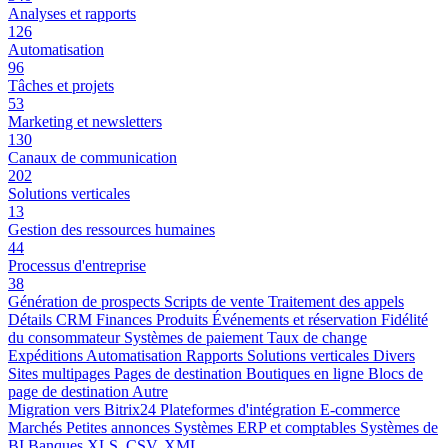
Analyses et rapports
126
Automatisation
96
Tâches et projets
53
Marketing et newsletters
130
Canaux de communication
202
Solutions verticales
13
Gestion des ressources humaines
44
Processus d'entreprise
38
Génération de prospects
Scripts de vente
Traitement des appels
Détails CRM
Finances
Produits
Événements et réservation
Fidélité
du consommateur
Systèmes de paiement
Taux de change
Expéditions
Automatisation
Rapports
Solutions verticales
Divers
Sites multipages
Pages de destination
Boutiques en ligne
Blocs de
page de destination
Autre
Migration vers Bitrix24
Plateformes d'intégration
E-commerce
Marchés
Petites annonces
Systèmes ERP et comptables
Systèmes de
BI
Banques
XLS, CSV, XML