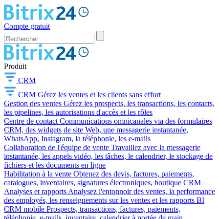
Compte gratuit
Produit
CRM
CRM
Gérez les ventes et les clients sans effort
Gestion des ventes
Gérez les prospects, les transactions, les contacts,
les pipelines, les autorisations d'accès et les rôles
Centre de contact
Communications omnicanales via des formulaires
CRM, des widgets de site Web, une messagerie instantanée,
WhatsApp, Instagram, la téléphonie, les e-mails
Collaboration de l'équipe de vente
Travaillez avec la messagerie
instantanée, les appels vidéo, les tâches, le calendrier, le stockage de
fichiers et les documents en ligne
Habilitation à la vente
Obtenez des devis, factures, paiements,
catalogues, inventaires, signatures électroniques, boutique CRM
Analyses et rapports
Analysez l'entonnoir des ventes, la performance
des employés, les renseignements sur les ventes et les rapports BI
CRM mobile
Prospects, transactions, factures, paiements,
téléphonie, e-mails, inventaire, calendrier à portée de main