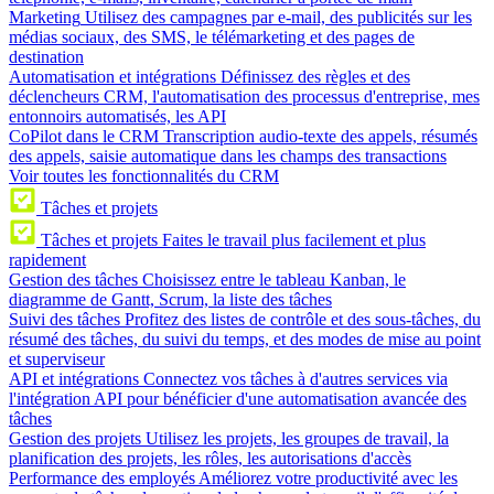
Marketing
Utilisez des campagnes par e-mail, des publicités sur les
médias sociaux, des SMS, le télémarketing et des pages de
destination
Automatisation et intégrations
Définissez des règles et des
déclencheurs CRM, l'automatisation des processus d'entreprise, mes
entonnoirs automatisés, les API
CoPilot dans le CRM
Transcription audio-texte des appels, résumés
des appels, saisie automatique dans les champs des transactions
Voir toutes les fonctionnalités du CRM
Tâches et projets
Tâches et projets
Faites le travail plus facilement et plus
rapidement
Gestion des tâches
Choisissez entre le tableau Kanban, le
diagramme de Gantt, Scrum, la liste des tâches
Suivi des tâches
Profitez des listes de contrôle et des sous-tâches, du
résumé des tâches, du suivi du temps, et des modes de mise au point
et superviseur
API et intégrations
Connectez vos tâches à d'autres services via
l'intégration API pour bénéficier d'une automatisation avancée des
tâches
Gestion des projets
Utilisez les projets, les groupes de travail, la
planification des projets, les rôles, les autorisations d'accès
Performance des employés
Améliorez votre productivité avec les