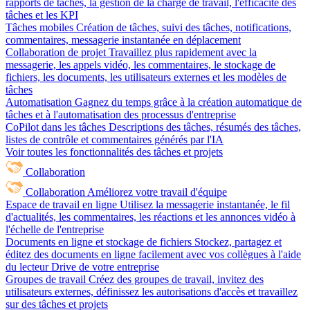
rapports de tâches, la gestion de la charge de travail, l'efficacité des
tâches et les KPI
Tâches mobiles
Création de tâches, suivi des tâches, notifications,
commentaires, messagerie instantanée en déplacement
Collaboration de projet
Travaillez plus rapidement avec la
messagerie, les appels vidéo, les commentaires, le stockage de
fichiers, les documents, les utilisateurs externes et les modèles de
tâches
Automatisation
Gagnez du temps grâce à la création automatique de
tâches et à l'automatisation des processus d'entreprise
CoPilot dans les tâches
Descriptions des tâches, résumés des tâches,
listes de contrôle et commentaires générés par l'IA
Voir toutes les fonctionnalités des tâches et projets
Collaboration
Collaboration
Améliorez votre travail d'équipe
Espace de travail en ligne
Utilisez la messagerie instantanée, le fil
d'actualités, les commentaires, les réactions et les annonces vidéo à
l'échelle de l'entreprise
Documents en ligne et stockage de fichiers
Stockez, partagez et
éditez des documents en ligne facilement avec vos collègues à l'aide
du lecteur Drive de votre entreprise
Groupes de travail
Créez des groupes de travail, invitez des
utilisateurs externes, définissez les autorisations d'accès et travaillez
sur des tâches et projets