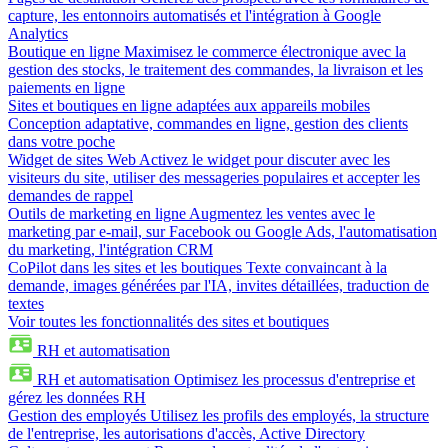
capture, les entonnoirs automatisés et l'intégration à Google
Analytics
Boutique en ligne
Maximisez le commerce électronique avec la
gestion des stocks, le traitement des commandes, la livraison et les
paiements en ligne
Sites et boutiques en ligne adaptées aux appareils mobiles
Conception adaptative, commandes en ligne, gestion des clients
dans votre poche
Widget de sites Web
Activez le widget pour discuter avec les
visiteurs du site, utiliser des messageries populaires et accepter les
demandes de rappel
Outils de marketing en ligne
Augmentez les ventes avec le
marketing par e-mail, sur Facebook ou Google Ads, l'automatisation
du marketing, l'intégration CRM
CoPilot dans les sites et les boutiques
Texte convaincant à la
demande, images générées par l'IA, invites détaillées, traduction de
textes
Voir toutes les fonctionnalités des sites et boutiques
RH et automatisation
RH et automatisation
Optimisez les processus d'entreprise et
gérez les données RH
Gestion des employés
Utilisez les profils des employés, la structure
de l'entreprise, les autorisations d'accès, Active Directory