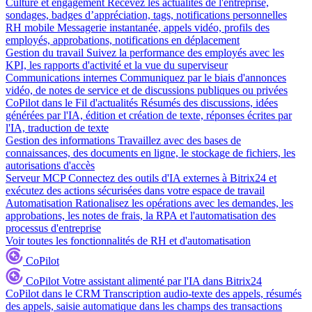
Culture et engagement
Recevez les actualités de l'entreprise,
sondages, badges d’appréciation, tags, notifications personnelles
RH mobile
Messagerie instantanée, appels vidéo, profils des
employés, approbations, notifications en déplacement
Gestion du travail
Suivez la performance des employés avec les
KPI, les rapports d'activité et la vue du superviseur
Communications internes
Communiquez par le biais d'annonces
vidéo, de notes de service et de discussions publiques ou privées
CoPilot dans le Fil d'actualités
Résumés des discussions, idées
générées par l'IA, édition et création de texte, réponses écrites par
l'IA, traduction de texte
Gestion des informations
Travaillez avec des bases de
connaissances, des documents en ligne, le stockage de fichiers, les
autorisations d'accès
Serveur MCP
Connectez des outils d'IA externes à Bitrix24 et
exécutez des actions sécurisées dans votre espace de travail
Automatisation
Rationalisez les opérations avec les demandes, les
approbations, les notes de frais, la RPA et l'automatisation des
processus d'entreprise
Voir toutes les fonctionnalités de RH et d'automatisation
CoPilot
CoPilot
Votre assistant alimenté par l'IA dans Bitrix24
CoPilot dans le CRM
Transcription audio-texte des appels, résumés
des appels, saisie automatique dans les champs des transactions