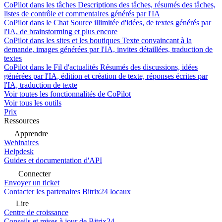
CoPilot dans les tâches
Descriptions des tâches, résumés des tâches,
listes de contrôle et commentaires générés par l'IA
CoPilot dans le Chat
Source illimitée d'idées, de textes générés par
l'IA, de brainstorming et plus encore
CoPilot dans les sites et les boutiques
Texte convaincant à la
demande, images générées par l'IA, invites détaillées, traduction de
textes
CoPilot dans le Fil d'actualités
Résumés des discussions, idées
générées par l'IA, édition et création de texte, réponses écrites par
l'IA, traduction de texte
Voir toutes les fonctionnalités de CoPilot
Voir tous les outils
Prix
Ressources
Apprendre
Webinaires
Helpdesk
Guides et documentation d'API
Connecter
Envoyer un ticket
Contacter les partenaires Bitrix24 locaux
Lire
Centre de croissance
Conseils et mises à jour de Bitrix24