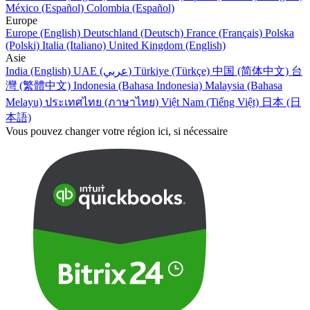
México (Español)
Colombia (Español)
Europe
Europe (English)
Deutschland (Deutsch)
France (Français)
Polska
(Polski)
Italia (Italiano)
United Kingdom (English)
Asie
India (English)
UAE (عربي)
Türkiye (Türkçe)
中国 (简体中文)
台
灣 (繁體中文)
Indonesia (Bahasa Indonesia)
Malaysia (Bahasa
Melayu)
ประเทศไทย (ภาษาไทย)
Việt Nam (Tiếng Việt)
日本 (日
本語)
Vous pouvez changer votre région ici, si nécessaire