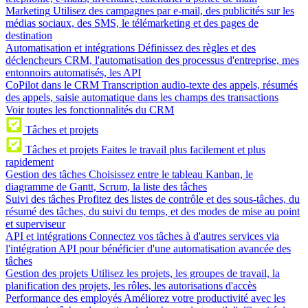
Marketing
Utilisez des campagnes par e-mail, des publicités sur les
médias sociaux, des SMS, le télémarketing et des pages de
destination
Automatisation et intégrations
Définissez des règles et des
déclencheurs CRM, l'automatisation des processus d'entreprise, mes
entonnoirs automatisés, les API
CoPilot dans le CRM
Transcription audio-texte des appels, résumés
des appels, saisie automatique dans les champs des transactions
Voir toutes les fonctionnalités du CRM
Tâches et projets
Tâches et projets
Faites le travail plus facilement et plus
rapidement
Gestion des tâches
Choisissez entre le tableau Kanban, le
diagramme de Gantt, Scrum, la liste des tâches
Suivi des tâches
Profitez des listes de contrôle et des sous-tâches, du
résumé des tâches, du suivi du temps, et des modes de mise au point
et superviseur
API et intégrations
Connectez vos tâches à d'autres services via
l'intégration API pour bénéficier d'une automatisation avancée des
tâches
Gestion des projets
Utilisez les projets, les groupes de travail, la
planification des projets, les rôles, les autorisations d'accès
Performance des employés
Améliorez votre productivité avec les