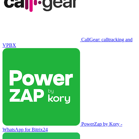
CallGear: calltracking and
VPBX
PowerZap by Kory -
WhatsApp for Bitrix24