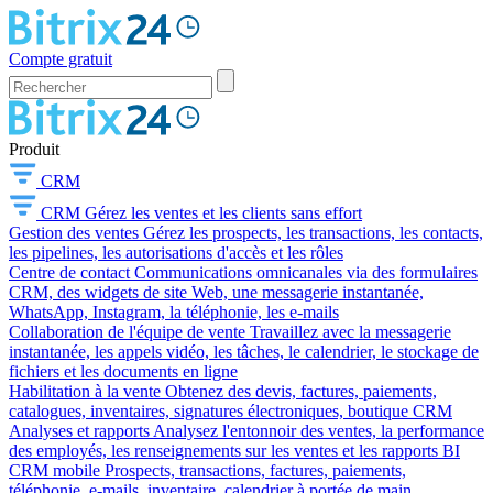
Compte gratuit
Produit
CRM
CRM
Gérez les ventes et les clients sans effort
Gestion des ventes
Gérez les prospects, les transactions, les contacts,
les pipelines, les autorisations d'accès et les rôles
Centre de contact
Communications omnicanales via des formulaires
CRM, des widgets de site Web, une messagerie instantanée,
WhatsApp, Instagram, la téléphonie, les e-mails
Collaboration de l'équipe de vente
Travaillez avec la messagerie
instantanée, les appels vidéo, les tâches, le calendrier, le stockage de
fichiers et les documents en ligne
Habilitation à la vente
Obtenez des devis, factures, paiements,
catalogues, inventaires, signatures électroniques, boutique CRM
Analyses et rapports
Analysez l'entonnoir des ventes, la performance
des employés, les renseignements sur les ventes et les rapports BI
CRM mobile
Prospects, transactions, factures, paiements,
téléphonie, e-mails, inventaire, calendrier à portée de main