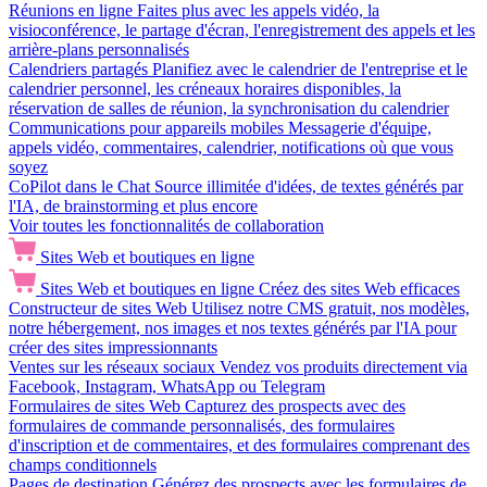
Réunions en ligne
Faites plus avec les appels vidéo, la
visioconférence, le partage d'écran, l'enregistrement des appels et les
arrière-plans personnalisés
Calendriers partagés
Planifiez avec le calendrier de l'entreprise et le
calendrier personnel, les créneaux horaires disponibles, la
réservation de salles de réunion, la synchronisation du calendrier
Communications pour appareils mobiles
Messagerie d'équipe,
appels vidéo, commentaires, calendrier, notifications où que vous
soyez
CoPilot dans le Chat
Source illimitée d'idées, de textes générés par
l'IA, de brainstorming et plus encore
Voir toutes les fonctionnalités de collaboration
Sites Web et boutiques en ligne
Sites Web et boutiques en ligne
Créez des sites Web efficaces
Constructeur de sites Web
Utilisez notre CMS gratuit, nos modèles,
notre hébergement, nos images et nos textes générés par l'IA pour
créer des sites impressionnants
Ventes sur les réseaux sociaux
Vendez vos produits directement via
Facebook, Instagram, WhatsApp ou Telegram
Formulaires de sites Web
Capturez des prospects avec des
formulaires de commande personnalisés, des formulaires
d'inscription et de commentaires, et des formulaires comprenant des
champs conditionnels
Pages de destination
Générez des prospects avec les formulaires de