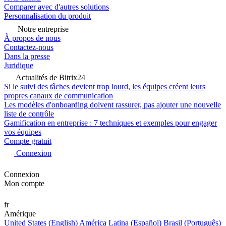
Comparer avec d'autres solutions
Personnalisation du produit
Notre entreprise
À propos de nous
Contactez-nous
Dans la presse
Juridique
Actualités de Bitrix24
Si le suivi des tâches devient trop lourd, les équipes créent leurs
propres canaux de communication
Les modèles d'onboarding doivent rassurer, pas ajouter une nouvelle
liste de contrôle
Gamification en entreprise : 7 techniques et exemples pour engager
vos équipes
Compte gratuit
Connexion
Connexion
Mon compte
fr
Amérique
United States (English)
América Latina (Español)
Brasil (Português)