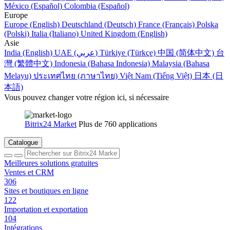
México (Español)
Colombia (Español)
Europe
Europe (English)
Deutschland (Deutsch)
France (Français)
Polska
(Polski)
Italia (Italiano)
United Kingdom (English)
Asie
India (English)
UAE (عربي)
Türkiye (Türkçe)
中国 (简体中文)
台
灣 (繁體中文)
Indonesia (Bahasa Indonesia)
Malaysia (Bahasa
Melayu)
ประเทศไทย (ภาษาไทย)
Việt Nam (Tiếng Việt)
日本 (日
本語)
Vous pouvez changer votre région ici, si nécessaire
Bitrix24 Market
Plus de 760 applications
Catalogue
Meilleures solutions gratuites
Ventes et CRM
306
Sites et boutiques en ligne
122
Importation et exportation
104
Intégrations