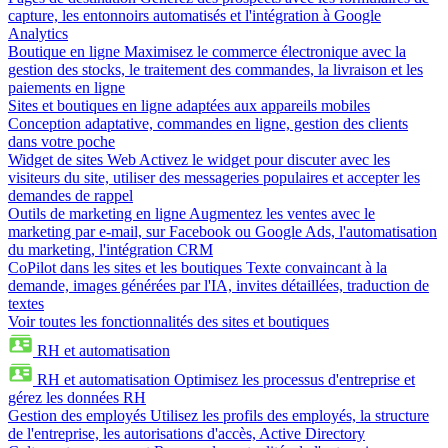
capture, les entonnoirs automatisés et l'intégration à Google
Analytics
Boutique en ligne
Maximisez le commerce électronique avec la
gestion des stocks, le traitement des commandes, la livraison et les
paiements en ligne
Sites et boutiques en ligne adaptées aux appareils mobiles
Conception adaptative, commandes en ligne, gestion des clients
dans votre poche
Widget de sites Web
Activez le widget pour discuter avec les
visiteurs du site, utiliser des messageries populaires et accepter les
demandes de rappel
Outils de marketing en ligne
Augmentez les ventes avec le
marketing par e-mail, sur Facebook ou Google Ads, l'automatisation
du marketing, l'intégration CRM
CoPilot dans les sites et les boutiques
Texte convaincant à la
demande, images générées par l'IA, invites détaillées, traduction de
textes
Voir toutes les fonctionnalités des sites et boutiques
RH et automatisation
RH et automatisation
Optimisez les processus d'entreprise et
gérez les données RH
Gestion des employés
Utilisez les profils des employés, la structure
de l'entreprise, les autorisations d'accès, Active Directory