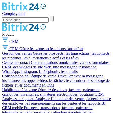
Compte gratuit
Produit
CRM
CRM
Gérez les ventes et les clients sans effort
Gestion des ventes
Gérez les prospects, les transactions, les contacts,
les pipelines, les autorisations d'accès et les rôles
Centre de contact
Communications omnicanales via des formulaires
CRM, des widgets de site Web, une messagerie instantanée,
WhatsApp, Instagram, la téléphonie, les e-mails
Collaboration de l'équipe de vente
Travaillez avec la messagerie
instantanée, les appels vidéo, les tâches, le calendrier, le stockage de
fichiers et les documents en ligne
Habilitation à la vente
Obtenez des devis, factures, paiements,
catalogues, inventaires, signatures électroniques, boutique CRM
Analyses et rapports
Analysez l'entonnoir des ventes, la performance
des employés, les renseignements sur les ventes et les rapports BI
CRM mobile
Prospects, transactions, factures, paiements,
téléphonie, e-mails, inventaire, calendrier à portée de main