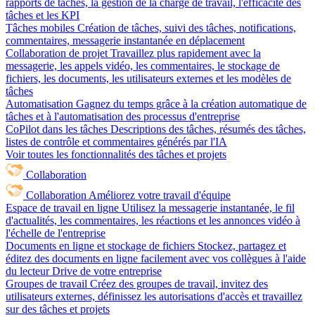
rapports de tâches, la gestion de la charge de travail, l'efficacité des
tâches et les KPI
Tâches mobiles
Création de tâches, suivi des tâches, notifications,
commentaires, messagerie instantanée en déplacement
Collaboration de projet
Travaillez plus rapidement avec la
messagerie, les appels vidéo, les commentaires, le stockage de
fichiers, les documents, les utilisateurs externes et les modèles de
tâches
Automatisation
Gagnez du temps grâce à la création automatique de
tâches et à l'automatisation des processus d'entreprise
CoPilot dans les tâches
Descriptions des tâches, résumés des tâches,
listes de contrôle et commentaires générés par l'IA
Voir toutes les fonctionnalités des tâches et projets
Collaboration
Collaboration
Améliorez votre travail d'équipe
Espace de travail en ligne
Utilisez la messagerie instantanée, le fil
d'actualités, les commentaires, les réactions et les annonces vidéo à
l'échelle de l'entreprise
Documents en ligne et stockage de fichiers
Stockez, partagez et
éditez des documents en ligne facilement avec vos collègues à l'aide
du lecteur Drive de votre entreprise
Groupes de travail
Créez des groupes de travail, invitez des
utilisateurs externes, définissez les autorisations d'accès et travaillez
sur des tâches et projets