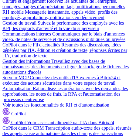
Culture et engagement
Recevez les actualités de l'entreprise,
sondages, badges d’appréciation, tags, notifications personnelles
RH mobile
Messagerie instantanée, appels vidéo, profils des
employés, approbations, notifications en déplacement
Gestion du travail
Suivez la performance des employés avec les
KPI, les rapports d'activité et la vue du superviseur
Communications internes
Communiquez par le biais d'annonces
vidéo, de notes de service et de discussions publiques ou privées
CoPilot dans le Fil d'actualités
Résumés des discussions, idées
générées par l'IA, édition et création de texte, réponses écrites par
l'IA, traduction de texte
Gestion des informations
Travaillez avec des bases de
connaissances, des documents en ligne, le stockage de fichiers, les
autorisations d'accès
Serveur MCP
Connectez des outils d'IA externes à Bitrix24 et
exécutez des actions sécurisées dans votre espace de travail
Automatisation
Rationalisez les opérations avec les demandes, les
approbations, les notes de frais, la RPA et l'automatisation des
processus d'entreprise
Voir toutes les fonctionnalités de RH et d'automatisation
CoPilot
CoPilot
Votre assistant alimenté par l'IA dans Bitrix24
CoPilot dans le CRM
Transcription audio-texte des appels, résumés
des appels, saisie automatique dans les champs des transactions