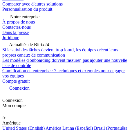
Comparer avec d'autres solutions
Personnalisation du produit
Notre entreprise
À propos de nous
Contactez-nous
Dans la presse
Juridique
Actualités de Bitrix24
Si le suivi des tâches devient trop lourd, les équipes créent leurs
propres canaux de communication
Les modèles d'onboarding doivent rassurer, pas ajouter une nouvelle
liste de contrôle
Gamification en entreprise : 7 techniques et exemples pour engager
vos équipes
Compte gratuit
Connexion
Connexion
Mon compte
fr
Amérique
United States (English)
América Latina (Español)
Brasil (Português)