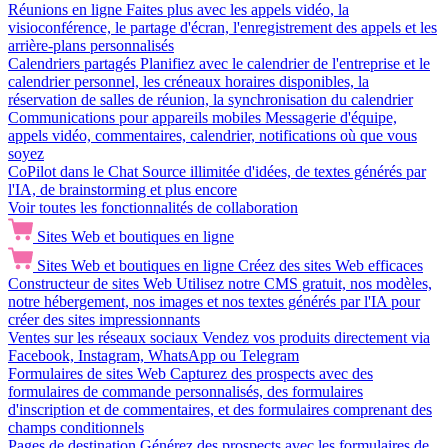
Réunions en ligne
Faites plus avec les appels vidéo, la
visioconférence, le partage d'écran, l'enregistrement des appels et les
arrière-plans personnalisés
Calendriers partagés
Planifiez avec le calendrier de l'entreprise et le
calendrier personnel, les créneaux horaires disponibles, la
réservation de salles de réunion, la synchronisation du calendrier
Communications pour appareils mobiles
Messagerie d'équipe,
appels vidéo, commentaires, calendrier, notifications où que vous
soyez
CoPilot dans le Chat
Source illimitée d'idées, de textes générés par
l'IA, de brainstorming et plus encore
Voir toutes les fonctionnalités de collaboration
Sites Web et boutiques en ligne
Sites Web et boutiques en ligne
Créez des sites Web efficaces
Constructeur de sites Web
Utilisez notre CMS gratuit, nos modèles,
notre hébergement, nos images et nos textes générés par l'IA pour
créer des sites impressionnants
Ventes sur les réseaux sociaux
Vendez vos produits directement via
Facebook, Instagram, WhatsApp ou Telegram
Formulaires de sites Web
Capturez des prospects avec des
formulaires de commande personnalisés, des formulaires
d'inscription et de commentaires, et des formulaires comprenant des
champs conditionnels
Pages de destination
Générez des prospects avec les formulaires de