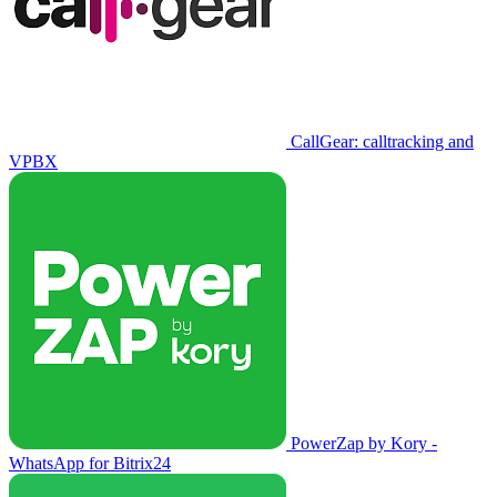
CallGear: calltracking and
VPBX
PowerZap by Kory -
WhatsApp for Bitrix24