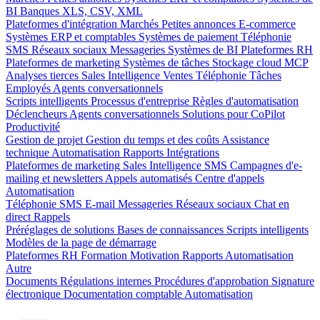
BI
Banques
XLS, CSV, XML
Plateformes d'intégration
Marchés
Petites annonces
E-commerce
Systèmes ERP et comptables
Systèmes de paiement
Téléphonie
SMS
Réseaux sociaux
Messageries
Systèmes de BI
Plateformes RH
Plateformes de marketing
Systèmes de tâches
Stockage cloud
MCP
Analyses tierces
Sales Intelligence
Ventes
Téléphonie
Tâches
Employés
Agents conversationnels
Scripts intelligents
Processus d'entreprise
Règles d'automatisation
Déclencheurs
Agents conversationnels
Solutions pour CoPilot
Productivité
Gestion de projet
Gestion du temps et des coûts
Assistance
technique
Automatisation
Rapports
Intégrations
Plateformes de marketing
Sales Intelligence
SMS
Campagnes d'e-
mailing et newsletters
Appels automatisés
Centre d'appels
Automatisation
Téléphonie
SMS
E-mail
Messageries
Réseaux sociaux
Chat en
direct
Rappels
Préréglages de solutions
Bases de connaissances
Scripts intelligents
Modèles de la page de démarrage
Plateformes RH
Formation
Motivation
Rapports
Automatisation
Autre
Documents
Régulations internes
Procédures d'approbation
Signature
électronique
Documentation comptable
Automatisation