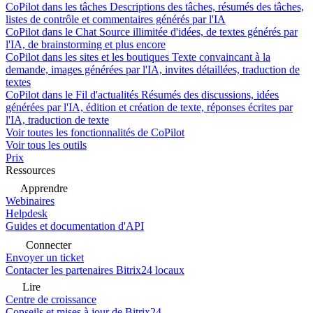
CoPilot dans les tâches
Descriptions des tâches, résumés des tâches,
listes de contrôle et commentaires générés par l'IA
CoPilot dans le Chat
Source illimitée d'idées, de textes générés par
l'IA, de brainstorming et plus encore
CoPilot dans les sites et les boutiques
Texte convaincant à la
demande, images générées par l'IA, invites détaillées, traduction de
textes
CoPilot dans le Fil d'actualités
Résumés des discussions, idées
générées par l'IA, édition et création de texte, réponses écrites par
l'IA, traduction de texte
Voir toutes les fonctionnalités de CoPilot
Voir tous les outils
Prix
Ressources
Apprendre
Webinaires
Helpdesk
Guides et documentation d'API
Connecter
Envoyer un ticket
Contacter les partenaires Bitrix24 locaux
Lire
Centre de croissance
Conseils et mises à jour de Bitrix24