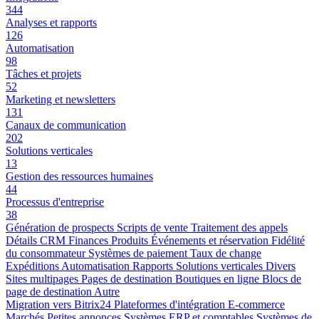
344
Analyses et rapports
126
Automatisation
98
Tâches et projets
52
Marketing et newsletters
131
Canaux de communication
202
Solutions verticales
13
Gestion des ressources humaines
44
Processus d'entreprise
38
Génération de prospects
Scripts de vente
Traitement des appels
Détails CRM
Finances
Produits
Événements et réservation
Fidélité
du consommateur
Systèmes de paiement
Taux de change
Expéditions
Automatisation
Rapports
Solutions verticales
Divers
Sites multipages
Pages de destination
Boutiques en ligne
Blocs de
page de destination
Autre
Migration vers Bitrix24
Plateformes d'intégration
E-commerce
Marchés
Petites annonces
Systèmes ERP et comptables
Systèmes de