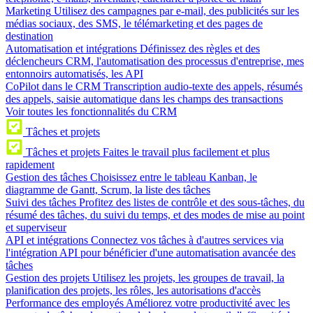
Marketing
Utilisez des campagnes par e-mail, des publicités sur les
médias sociaux, des SMS, le télémarketing et des pages de
destination
Automatisation et intégrations
Définissez des règles et des
déclencheurs CRM, l'automatisation des processus d'entreprise, mes
entonnoirs automatisés, les API
CoPilot dans le CRM
Transcription audio-texte des appels, résumés
des appels, saisie automatique dans les champs des transactions
Voir toutes les fonctionnalités du CRM
Tâches et projets
Tâches et projets
Faites le travail plus facilement et plus
rapidement
Gestion des tâches
Choisissez entre le tableau Kanban, le
diagramme de Gantt, Scrum, la liste des tâches
Suivi des tâches
Profitez des listes de contrôle et des sous-tâches, du
résumé des tâches, du suivi du temps, et des modes de mise au point
et superviseur
API et intégrations
Connectez vos tâches à d'autres services via
l'intégration API pour bénéficier d'une automatisation avancée des
tâches
Gestion des projets
Utilisez les projets, les groupes de travail, la
planification des projets, les rôles, les autorisations d'accès
Performance des employés
Améliorez votre productivité avec les