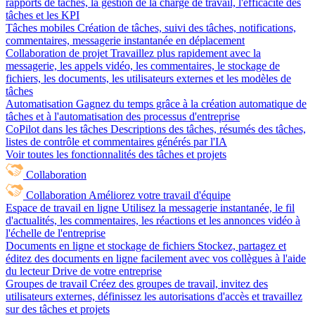
rapports de tâches, la gestion de la charge de travail, l'efficacité des
tâches et les KPI
Tâches mobiles
Création de tâches, suivi des tâches, notifications,
commentaires, messagerie instantanée en déplacement
Collaboration de projet
Travaillez plus rapidement avec la
messagerie, les appels vidéo, les commentaires, le stockage de
fichiers, les documents, les utilisateurs externes et les modèles de
tâches
Automatisation
Gagnez du temps grâce à la création automatique de
tâches et à l'automatisation des processus d'entreprise
CoPilot dans les tâches
Descriptions des tâches, résumés des tâches,
listes de contrôle et commentaires générés par l'IA
Voir toutes les fonctionnalités des tâches et projets
Collaboration
Collaboration
Améliorez votre travail d'équipe
Espace de travail en ligne
Utilisez la messagerie instantanée, le fil
d'actualités, les commentaires, les réactions et les annonces vidéo à
l'échelle de l'entreprise
Documents en ligne et stockage de fichiers
Stockez, partagez et
éditez des documents en ligne facilement avec vos collègues à l'aide
du lecteur Drive de votre entreprise
Groupes de travail
Créez des groupes de travail, invitez des
utilisateurs externes, définissez les autorisations d'accès et travaillez
sur des tâches et projets