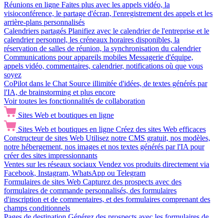
Réunions en ligne
Faites plus avec les appels vidéo, la
visioconférence, le partage d'écran, l'enregistrement des appels et les
arrière-plans personnalisés
Calendriers partagés
Planifiez avec le calendrier de l'entreprise et le
calendrier personnel, les créneaux horaires disponibles, la
réservation de salles de réunion, la synchronisation du calendrier
Communications pour appareils mobiles
Messagerie d'équipe,
appels vidéo, commentaires, calendrier, notifications où que vous
soyez
CoPilot dans le Chat
Source illimitée d'idées, de textes générés par
l'IA, de brainstorming et plus encore
Voir toutes les fonctionnalités de collaboration
Sites Web et boutiques en ligne
Sites Web et boutiques en ligne
Créez des sites Web efficaces
Constructeur de sites Web
Utilisez notre CMS gratuit, nos modèles,
notre hébergement, nos images et nos textes générés par l'IA pour
créer des sites impressionnants
Ventes sur les réseaux sociaux
Vendez vos produits directement via
Facebook, Instagram, WhatsApp ou Telegram
Formulaires de sites Web
Capturez des prospects avec des
formulaires de commande personnalisés, des formulaires
d'inscription et de commentaires, et des formulaires comprenant des
champs conditionnels
Pages de destination
Générez des prospects avec les formulaires de