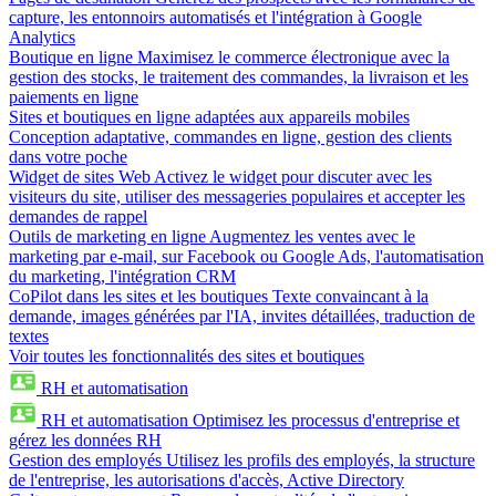
capture, les entonnoirs automatisés et l'intégration à Google
Analytics
Boutique en ligne
Maximisez le commerce électronique avec la
gestion des stocks, le traitement des commandes, la livraison et les
paiements en ligne
Sites et boutiques en ligne adaptées aux appareils mobiles
Conception adaptative, commandes en ligne, gestion des clients
dans votre poche
Widget de sites Web
Activez le widget pour discuter avec les
visiteurs du site, utiliser des messageries populaires et accepter les
demandes de rappel
Outils de marketing en ligne
Augmentez les ventes avec le
marketing par e-mail, sur Facebook ou Google Ads, l'automatisation
du marketing, l'intégration CRM
CoPilot dans les sites et les boutiques
Texte convaincant à la
demande, images générées par l'IA, invites détaillées, traduction de
textes
Voir toutes les fonctionnalités des sites et boutiques
RH et automatisation
RH et automatisation
Optimisez les processus d'entreprise et
gérez les données RH
Gestion des employés
Utilisez les profils des employés, la structure
de l'entreprise, les autorisations d'accès, Active Directory