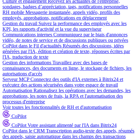
Culture et engagement
Recevez les actualités de l'entreprise,
sondages, badges d’appréciation, tags, notifications personnelles
RH mobile
Messagerie instantanée, appels vidéo, profils des
employés, approbations, notifications en déplacement
Gestion du travail
Suivez la performance des employés avec les
KPI, les rapports d'activité et la vue du superviseur
Communications internes
Communiquez par le biais d'annonces
vidéo, de notes de service et de discussions publiques ou privées
CoPilot dans le Fil d'actualités
Résumés des discussions, idées
générées par l'IA, édition et création de texte, réponses écrites par
l'IA, traduction de texte
Gestion des informations
Travaillez avec des bases de
connaissances, des documents en ligne, le stockage de fichiers, les
autorisations d'accès
Serveur MCP
Connectez des outils d'IA externes à Bitrix24 et
exécutez des actions sécurisées dans votre espace de travail
Automatisation
Rationalisez les opérations avec les demandes, les
approbations, les notes de frais, la RPA et l'automatisation des
processus d'entreprise
Voir toutes les fonctionnalités de RH et d'automatisation
CoPilot
CoPilot
Votre assistant alimenté par l'IA dans Bitrix24
CoPilot dans le CRM
Transcription audio-texte des appels, résumés
des appels, saisie automatique dans les champs des transactions