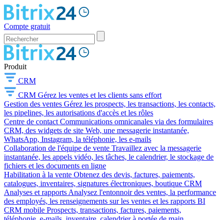
Compte gratuit
Produit
CRM
CRM
Gérez les ventes et les clients sans effort
Gestion des ventes
Gérez les prospects, les transactions, les contacts,
les pipelines, les autorisations d'accès et les rôles
Centre de contact
Communications omnicanales via des formulaires
CRM, des widgets de site Web, une messagerie instantanée,
WhatsApp, Instagram, la téléphonie, les e-mails
Collaboration de l'équipe de vente
Travaillez avec la messagerie
instantanée, les appels vidéo, les tâches, le calendrier, le stockage de
fichiers et les documents en ligne
Habilitation à la vente
Obtenez des devis, factures, paiements,
catalogues, inventaires, signatures électroniques, boutique CRM
Analyses et rapports
Analysez l'entonnoir des ventes, la performance
des employés, les renseignements sur les ventes et les rapports BI
CRM mobile
Prospects, transactions, factures, paiements,
téléphonie, e-mails, inventaire, calendrier à portée de main