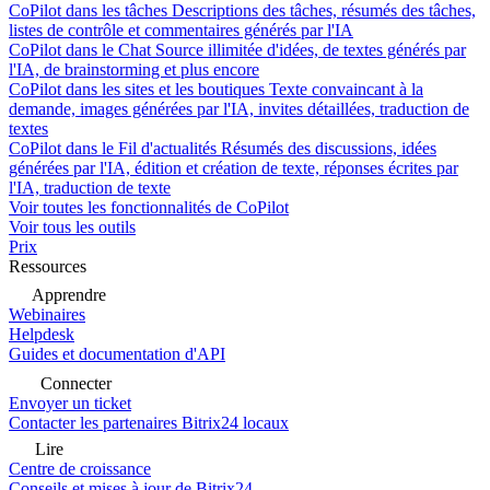
CoPilot dans les tâches
Descriptions des tâches, résumés des tâches,
listes de contrôle et commentaires générés par l'IA
CoPilot dans le Chat
Source illimitée d'idées, de textes générés par
l'IA, de brainstorming et plus encore
CoPilot dans les sites et les boutiques
Texte convaincant à la
demande, images générées par l'IA, invites détaillées, traduction de
textes
CoPilot dans le Fil d'actualités
Résumés des discussions, idées
générées par l'IA, édition et création de texte, réponses écrites par
l'IA, traduction de texte
Voir toutes les fonctionnalités de CoPilot
Voir tous les outils
Prix
Ressources
Apprendre
Webinaires
Helpdesk
Guides et documentation d'API
Connecter
Envoyer un ticket
Contacter les partenaires Bitrix24 locaux
Lire
Centre de croissance
Conseils et mises à jour de Bitrix24