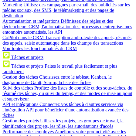
Marketing
Utilisez des campagnes par e-mail, des publicités sur les
médias sociaux, des SMS, le télémarketing et des pages de
destination
Automatisation et intégrations
Définissez des règles et des
déclencheurs CRM, l'automatisation des processus d'entreprise, mes
entonnoirs automatisés, les API
CoPilot dans le CRM
Transcription audio-texte des appels, résumés
des appels, saisie automatique dans les champs des transactions
Voir toutes les fonctionnalités du CRM
Tâches et projets
Tâches et projets
Faites le travail plus facilement et plus
rapidement
Gestion des tâches
Choisissez entre le tableau Kanban, le
diagramme de Gantt, Scrum, la liste des tâches
Suivi des tâches
Profitez des listes de contrôle et des sous-tâches, du
résumé des tâches, du suivi du temps, et des modes de mise au point
et superviseur
API et intégrations
Connectez vos tâches à d'autres services via
l'intégration API pour bénéficier d'une automatisation avancée des
tâches
Gestion des projets
Utilisez les projets, les groupes de travail, la
planification des projets, les rôles, les autorisations d'accès
Performance des employés
Améliorez votre productivité avec les