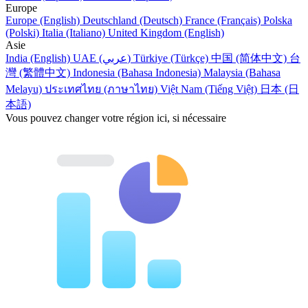
Europe
Europe (English)
Deutschland (Deutsch)
France (Français)
Polska
(Polski)
Italia (Italiano)
United Kingdom (English)
Asie
India (English)
UAE (عربي)
Türkiye (Türkçe)
中国 (简体中文)
台
灣 (繁體中文)
Indonesia (Bahasa Indonesia)
Malaysia (Bahasa
Melayu)
ประเทศไทย (ภาษาไทย)
Việt Nam (Tiếng Việt)
日本 (日
本語)
Vous pouvez changer votre région ici, si nécessaire