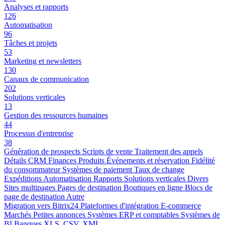
Analyses et rapports
126
Automatisation
96
Tâches et projets
53
Marketing et newsletters
130
Canaux de communication
202
Solutions verticales
13
Gestion des ressources humaines
44
Processus d'entreprise
38
Génération de prospects
Scripts de vente
Traitement des appels
Détails CRM
Finances
Produits
Événements et réservation
Fidélité
du consommateur
Systèmes de paiement
Taux de change
Expéditions
Automatisation
Rapports
Solutions verticales
Divers
Sites multipages
Pages de destination
Boutiques en ligne
Blocs de
page de destination
Autre
Migration vers Bitrix24
Plateformes d'intégration
E-commerce
Marchés
Petites annonces
Systèmes ERP et comptables
Systèmes de
BI
Banques
XLS, CSV, XML