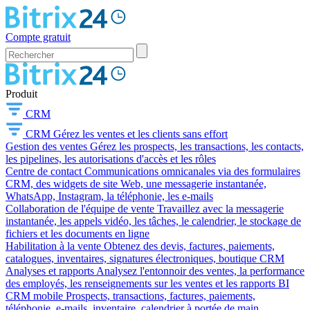
Compte gratuit
Produit
CRM
CRM
Gérez les ventes et les clients sans effort
Gestion des ventes
Gérez les prospects, les transactions, les contacts,
les pipelines, les autorisations d'accès et les rôles
Centre de contact
Communications omnicanales via des formulaires
CRM, des widgets de site Web, une messagerie instantanée,
WhatsApp, Instagram, la téléphonie, les e-mails
Collaboration de l'équipe de vente
Travaillez avec la messagerie
instantanée, les appels vidéo, les tâches, le calendrier, le stockage de
fichiers et les documents en ligne
Habilitation à la vente
Obtenez des devis, factures, paiements,
catalogues, inventaires, signatures électroniques, boutique CRM
Analyses et rapports
Analysez l'entonnoir des ventes, la performance
des employés, les renseignements sur les ventes et les rapports BI
CRM mobile
Prospects, transactions, factures, paiements,
téléphonie, e-mails, inventaire, calendrier à portée de main