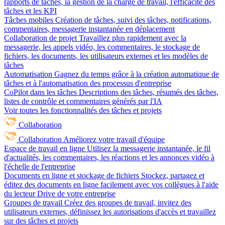
rapports de tâches, la gestion de la charge de travail, l'efficacité des
tâches et les KPI
Tâches mobiles
Création de tâches, suivi des tâches, notifications,
commentaires, messagerie instantanée en déplacement
Collaboration de projet
Travaillez plus rapidement avec la
messagerie, les appels vidéo, les commentaires, le stockage de
fichiers, les documents, les utilisateurs externes et les modèles de
tâches
Automatisation
Gagnez du temps grâce à la création automatique de
tâches et à l'automatisation des processus d'entreprise
CoPilot dans les tâches
Descriptions des tâches, résumés des tâches,
listes de contrôle et commentaires générés par l'IA
Voir toutes les fonctionnalités des tâches et projets
Collaboration
Collaboration
Améliorez votre travail d'équipe
Espace de travail en ligne
Utilisez la messagerie instantanée, le fil
d'actualités, les commentaires, les réactions et les annonces vidéo à
l'échelle de l'entreprise
Documents en ligne et stockage de fichiers
Stockez, partagez et
éditez des documents en ligne facilement avec vos collègues à l'aide
du lecteur Drive de votre entreprise
Groupes de travail
Créez des groupes de travail, invitez des
utilisateurs externes, définissez les autorisations d'accès et travaillez
sur des tâches et projets