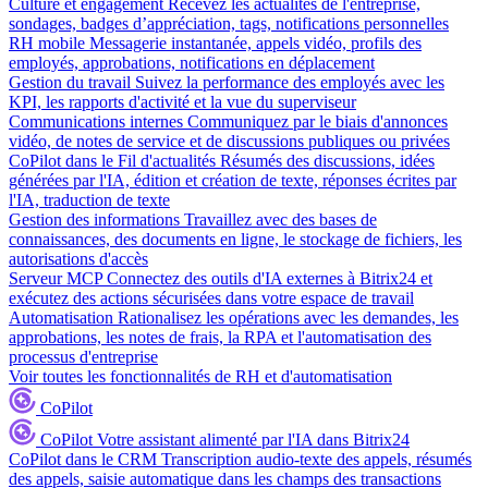
Culture et engagement
Recevez les actualités de l'entreprise,
sondages, badges d’appréciation, tags, notifications personnelles
RH mobile
Messagerie instantanée, appels vidéo, profils des
employés, approbations, notifications en déplacement
Gestion du travail
Suivez la performance des employés avec les
KPI, les rapports d'activité et la vue du superviseur
Communications internes
Communiquez par le biais d'annonces
vidéo, de notes de service et de discussions publiques ou privées
CoPilot dans le Fil d'actualités
Résumés des discussions, idées
générées par l'IA, édition et création de texte, réponses écrites par
l'IA, traduction de texte
Gestion des informations
Travaillez avec des bases de
connaissances, des documents en ligne, le stockage de fichiers, les
autorisations d'accès
Serveur MCP
Connectez des outils d'IA externes à Bitrix24 et
exécutez des actions sécurisées dans votre espace de travail
Automatisation
Rationalisez les opérations avec les demandes, les
approbations, les notes de frais, la RPA et l'automatisation des
processus d'entreprise
Voir toutes les fonctionnalités de RH et d'automatisation
CoPilot
CoPilot
Votre assistant alimenté par l'IA dans Bitrix24
CoPilot dans le CRM
Transcription audio-texte des appels, résumés
des appels, saisie automatique dans les champs des transactions