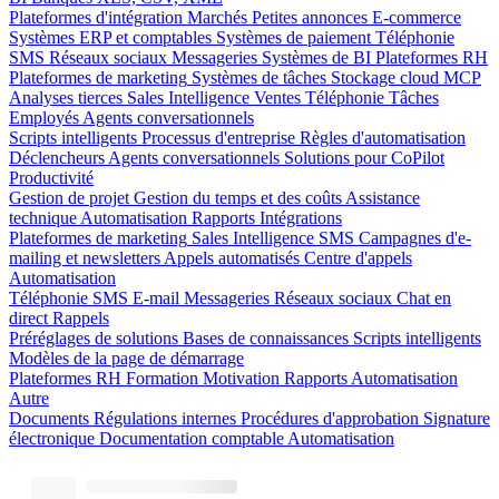
Plateformes d'intégration
Marchés
Petites annonces
E-commerce
Systèmes ERP et comptables
Systèmes de paiement
Téléphonie
SMS
Réseaux sociaux
Messageries
Systèmes de BI
Plateformes RH
Plateformes de marketing
Systèmes de tâches
Stockage cloud
MCP
Analyses tierces
Sales Intelligence
Ventes
Téléphonie
Tâches
Employés
Agents conversationnels
Scripts intelligents
Processus d'entreprise
Règles d'automatisation
Déclencheurs
Agents conversationnels
Solutions pour CoPilot
Productivité
Gestion de projet
Gestion du temps et des coûts
Assistance
technique
Automatisation
Rapports
Intégrations
Plateformes de marketing
Sales Intelligence
SMS
Campagnes d'e-
mailing et newsletters
Appels automatisés
Centre d'appels
Automatisation
Téléphonie
SMS
E-mail
Messageries
Réseaux sociaux
Chat en
direct
Rappels
Préréglages de solutions
Bases de connaissances
Scripts intelligents
Modèles de la page de démarrage
Plateformes RH
Formation
Motivation
Rapports
Automatisation
Autre
Documents
Régulations internes
Procédures d'approbation
Signature
électronique
Documentation comptable
Automatisation