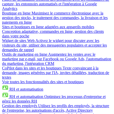
capture, les entonnoirs automatisés et l'intégration à Google
Analytics
Boutique en ligne
Maximisez le commerce électronique avec la
gestion des stocks, le traitement des commandes, la livraison et les
paiements en ligne
Sites et boutiques en ligne adaptées aux appareils mobiles
Conception adaptative, commandes en ligne, gestion des clients
dans votre poche
Widget de sites Web
Activez le widget pour discuter avec les
visiteurs du site, utiliser des messageries populaires et accepter les
demandes de rappel
Outils de marketing en ligne
Augmentez les ventes avec le
marketing par e-mail, sur Facebook ou Google Ads, l'automatisation
du marketing, l'intégration CRM
CoPilot dans les sites et les boutiques
Texte convaincant à la
demande, images générées par l'IA, invites détaillées, traduction de
textes
Voir toutes les fonctionnalités des sites et boutiques
RH et automatisation
RH et automatisation
Optimisez les processus d'entreprise et
gérez les données RH
Gestion des employés
Utilisez les profils des employés, la structure
de l'entreprise, les autorisations d'accès, Active Directory