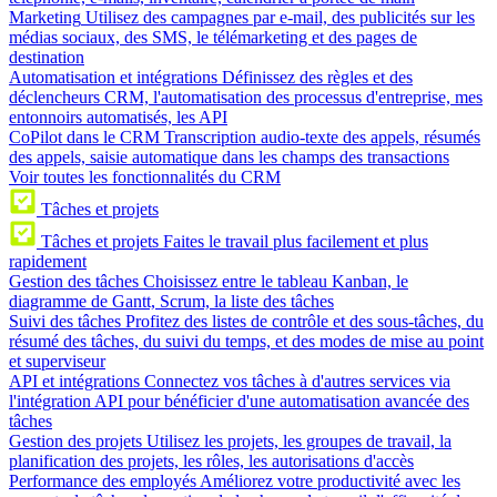
Marketing
Utilisez des campagnes par e-mail, des publicités sur les
médias sociaux, des SMS, le télémarketing et des pages de
destination
Automatisation et intégrations
Définissez des règles et des
déclencheurs CRM, l'automatisation des processus d'entreprise, mes
entonnoirs automatisés, les API
CoPilot dans le CRM
Transcription audio-texte des appels, résumés
des appels, saisie automatique dans les champs des transactions
Voir toutes les fonctionnalités du CRM
Tâches et projets
Tâches et projets
Faites le travail plus facilement et plus
rapidement
Gestion des tâches
Choisissez entre le tableau Kanban, le
diagramme de Gantt, Scrum, la liste des tâches
Suivi des tâches
Profitez des listes de contrôle et des sous-tâches, du
résumé des tâches, du suivi du temps, et des modes de mise au point
et superviseur
API et intégrations
Connectez vos tâches à d'autres services via
l'intégration API pour bénéficier d'une automatisation avancée des
tâches
Gestion des projets
Utilisez les projets, les groupes de travail, la
planification des projets, les rôles, les autorisations d'accès
Performance des employés
Améliorez votre productivité avec les