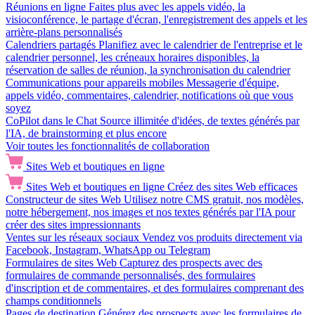
Réunions en ligne
Faites plus avec les appels vidéo, la
visioconférence, le partage d'écran, l'enregistrement des appels et les
arrière-plans personnalisés
Calendriers partagés
Planifiez avec le calendrier de l'entreprise et le
calendrier personnel, les créneaux horaires disponibles, la
réservation de salles de réunion, la synchronisation du calendrier
Communications pour appareils mobiles
Messagerie d'équipe,
appels vidéo, commentaires, calendrier, notifications où que vous
soyez
CoPilot dans le Chat
Source illimitée d'idées, de textes générés par
l'IA, de brainstorming et plus encore
Voir toutes les fonctionnalités de collaboration
Sites Web et boutiques en ligne
Sites Web et boutiques en ligne
Créez des sites Web efficaces
Constructeur de sites Web
Utilisez notre CMS gratuit, nos modèles,
notre hébergement, nos images et nos textes générés par l'IA pour
créer des sites impressionnants
Ventes sur les réseaux sociaux
Vendez vos produits directement via
Facebook, Instagram, WhatsApp ou Telegram
Formulaires de sites Web
Capturez des prospects avec des
formulaires de commande personnalisés, des formulaires
d'inscription et de commentaires, et des formulaires comprenant des
champs conditionnels
Pages de destination
Générez des prospects avec les formulaires de