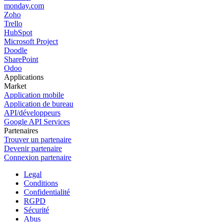
monday.com
Zoho
Trello
HubSpot
Microsoft Project
Doodle
SharePoint
Odoo
Applications
Market
Application mobile
Application de bureau
API/développeurs
Google API Services
Partenaires
Trouver un partenaire
Devenir partenaire
Connexion partenaire
Legal
Conditions
Confidentialité
RGPD
Sécurité
Abus