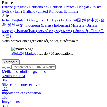
Europe
Europe (English)
Deutschland (Deutsch)
France (Français)
Polska
(Polski)
Italia (Italiano)
United Kingdom (English)
Asie
India (English)
UAE (عربي)
Türkiye (Türkçe)
中国 (简体中文)
台
灣 (繁體中文)
Indonesia (Bahasa Indonesia)
Malaysia (Bahasa
Melayu)
ประเทศไทย (ภาษาไทย)
Việt Nam (Tiếng Việt)
日本 (日
本語)
Vous pouvez changer votre région ici, si nécessaire
Bitrix24 Market
Plus de 750 applications
Catalogue
Meilleures solutions gratuites
Ventes et CRM
302
Sites et boutiques en ligne
122
Importation et exportation
103
Intégrations
340