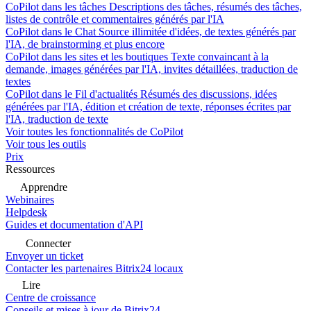
CoPilot dans les tâches
Descriptions des tâches, résumés des tâches,
listes de contrôle et commentaires générés par l'IA
CoPilot dans le Chat
Source illimitée d'idées, de textes générés par
l'IA, de brainstorming et plus encore
CoPilot dans les sites et les boutiques
Texte convaincant à la
demande, images générées par l'IA, invites détaillées, traduction de
textes
CoPilot dans le Fil d'actualités
Résumés des discussions, idées
générées par l'IA, édition et création de texte, réponses écrites par
l'IA, traduction de texte
Voir toutes les fonctionnalités de CoPilot
Voir tous les outils
Prix
Ressources
Apprendre
Webinaires
Helpdesk
Guides et documentation d'API
Connecter
Envoyer un ticket
Contacter les partenaires Bitrix24 locaux
Lire
Centre de croissance
Conseils et mises à jour de Bitrix24