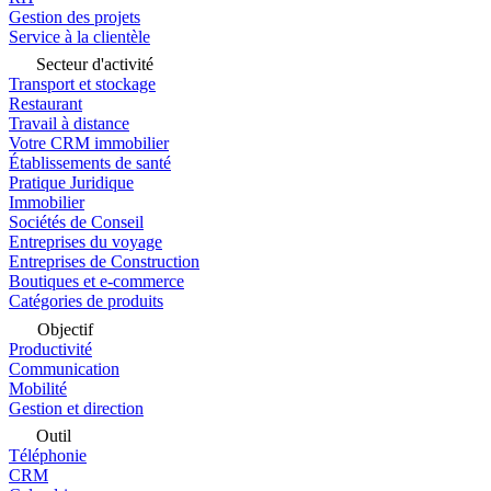
Gestion des projets
Service à la clientèle
Secteur d'activité
Transport et stockage
Restaurant
Travail à distance
Votre CRM immobilier
Établissements de santé
Pratique Juridique
Immobilier
Sociétés de Conseil
Entreprises du voyage
Entreprises de Construction
Boutiques et e-commerce
Catégories de produits
Objectif
Productivité
Communication
Mobilité
Gestion et direction
Outil
Téléphonie
CRM