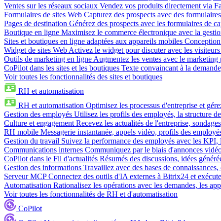
Ventes sur les réseaux sociaux
Vendez vos produits directement via 
Formulaires de sites Web
Capturez des prospects avec des formulaires
Pages de destination
Générez des prospects avec les formulaires de cap
Boutique en ligne
Maximisez le commerce électronique avec la gestion 
Sites et boutiques en ligne adaptées aux appareils mobiles
Conception 
Widget de sites Web
Activez le widget pour discuter avec les visiteurs
Outils de marketing en ligne
Augmentez les ventes avec le marketing 
CoPilot dans les sites et les boutiques
Texte convaincant à la demande, 
Voir toutes les fonctionnalités des sites et boutiques
RH et automatisation
RH et automatisation
Optimisez les processus d'entreprise et gé
Gestion des employés
Utilisez les profils des employés, la structure de
Culture et engagement
Recevez les actualités de l'entreprise, sondages
RH mobile
Messagerie instantanée, appels vidéo, profils des employé
Gestion du travail
Suivez la performance des employés avec les KPI, le
Communications internes
Communiquez par le biais d'annonces vidéo, 
CoPilot dans le Fil d'actualités
Résumés des discussions, idées générées 
Gestion des informations
Travaillez avec des bases de connaissances, d
Serveur MCP
Connectez des outils d'IA externes à Bitrix24 et exécute
Automatisation
Rationalisez les opérations avec les demandes, les appr
Voir toutes les fonctionnalités de RH et d'automatisation
CoPilot