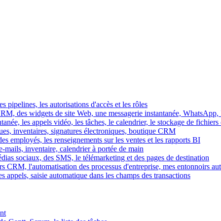
es pipelines, les autorisations d'accès et les rôles
M, des widgets de site Web, une messagerie instantanée, WhatsApp, Ins
tanée, les appels vidéo, les tâches, le calendrier, le stockage de fichier
gues, inventaires, signatures électroniques, boutique CRM
es employés, les renseignements sur les ventes et les rapports BI
e-mails, inventaire, calendrier à portée de main
édias sociaux, des SMS, le télémarketing et des pages de destination
rs CRM, l'automatisation des processus d'entreprise, mes entonnoirs au
es appels, saisie automatique dans les champs des transactions
nt