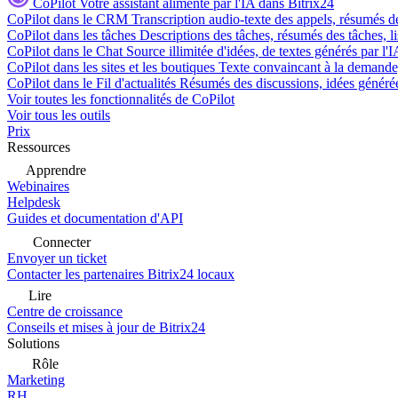
CoPilot
Votre assistant alimenté par l'IA dans Bitrix24
CoPilot dans le CRM
Transcription audio-texte des appels, résumés d
CoPilot dans les tâches
Descriptions des tâches, résumés des tâches, l
CoPilot dans le Chat
Source illimitée d'idées, de textes générés par l'
CoPilot dans les sites et les boutiques
Texte convaincant à la demande, 
CoPilot dans le Fil d'actualités
Résumés des discussions, idées générées 
Voir toutes les fonctionnalités de CoPilot
Voir tous les outils
Prix
Ressources
Apprendre
Webinaires
Helpdesk
Guides et documentation d'API
Connecter
Envoyer un ticket
Contacter les partenaires Bitrix24 locaux
Lire
Centre de croissance
Conseils et mises à jour de Bitrix24
Solutions
Rôle
Marketing
RH