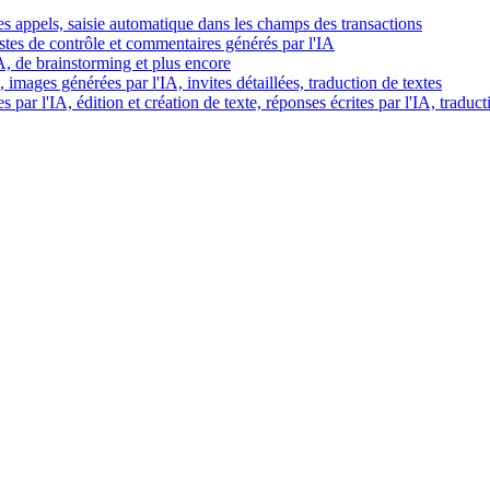
es appels, saisie automatique dans les champs des transactions
istes de contrôle et commentaires générés par l'IA
IA, de brainstorming et plus encore
images générées par l'IA, invites détaillées, traduction de textes
par l'IA, édition et création de texte, réponses écrites par l'IA, traduct