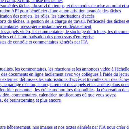
e Gantt, Scrum, la liste des tâches
 résumé des tâches, du suivi du temps, et des modes de mise au point et 
égration API pour bénéficier d'une automatisation avancée des tâches
fication des projets, les rôles, les autorisations d'accès
ts de tâches, la gestion de la charge de travail, l'efficacité des tâches e
commentaires, messagerie instantanée en déplacement
les appels vidéo, les commentaires, le stockage de fichiers, les document
hes et à l'automatisation des processus d'entreprise
istes de contrôle et commentaires générés par l'IA
ctualités, les commentaires, les réactions et les annonces vidéo à l'échelle
z des documents en ligne facilement avec vos collègues à l'aide du lecte
 externes, définissez les autorisations d'accès et travaillez sur des tâches
, le partage d'écran, l'enregistrement des appels et les arrière-plans per
calendrier personnel, les créneaux horaires disponibles, la réservation de
vidéo, commentaires, calendrier, notifications où que vous soyez
IA, de brainstorming et plus encore
tre hébergement, nos images et nos textes générés par l'IA pour créer d