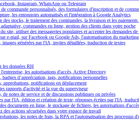
Facebook, Instagram, WhatsApp ou Telegram
 de commande personnalisés, des formulaires d'inscription et de comme
ture, les entonnoirs automatisés et l'intégration à Google Analytics
des stocks, le traitement des commandes, la livraison et les paiements 
adaptative, commandes en ligne, gestion des clients dans votre poche
 du site, utiliser des messageries populaires et accepter les demandes de
par e-mail, sur Facebook ou Google Ads, l'automatisation du marketing
images générées par l'IA, invites détaillées, traduction de textes
rez les données RH
 l'entreprise, les autorisations d'accès, Active Directory
, badges d’appréciation, tags, notifications personnelles
s, approbations, notifications en déplacement
s rapports d'activité et la vue du superviseur
de notes de service et de discussions publiques ou privées
par l'IA, édition et création de texte, réponses écrites par l'IA, traduct
es documents en ligne, le stockage de fichiers, les autorisations d'accè
z des actions sécurisées dans votre espace de travail
obations, les notes de frais, la RPA et l'automatisation des processus d'