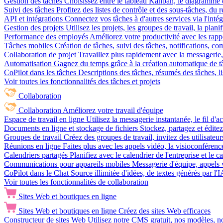
Gestion des tâches
Choisissez entre le tableau Kanban, le diagramme d
Suivi des tâches
Profitez des listes de contrôle et des sous-tâches, du
API et intégrations
Connectez vos tâches à d'autres services via l'int
Gestion des projets
Utilisez les projets, les groupes de travail, la plani
Performance des employés
Améliorez votre productivité avec les rappor
Tâches mobiles
Création de tâches, suivi des tâches, notifications, 
Collaboration de projet
Travaillez plus rapidement avec la messagerie, 
Automatisation
Gagnez du temps grâce à la création automatique de tâc
CoPilot dans les tâches
Descriptions des tâches, résumés des tâches, l
Voir toutes les fonctionnalités des tâches et projets
Collaboration
Collaboration
Améliorez votre travail d'équipe
Espace de travail en ligne
Utilisez la messagerie instantanée, le fil d'a
Documents en ligne et stockage de fichiers
Stockez, partagez et édite
Groupes de travail
Créez des groupes de travail, invitez des utilisateurs
Réunions en ligne
Faites plus avec les appels vidéo, la visioconférence
Calendriers partagés
Planifiez avec le calendrier de l'entreprise et le 
Communications pour appareils mobiles
Messagerie d'équipe, appels 
CoPilot dans le Chat
Source illimitée d'idées, de textes générés par l'
Voir toutes les fonctionnalités de collaboration
Sites Web et boutiques en ligne
Sites Web et boutiques en ligne
Créez des sites Web efficaces
Constructeur de sites Web
Utilisez notre CMS gratuit, nos modèles, no