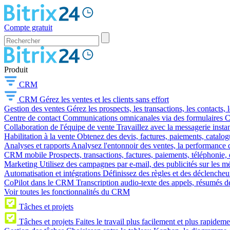
Compte gratuit
Produit
CRM
CRM
Gérez les ventes et les clients sans effort
Gestion des ventes
Gérez les prospects, les transactions, les contacts, l
Centre de contact
Communications omnicanales via des formulaires CR
Collaboration de l'équipe de vente
Travaillez avec la messagerie instan
Habilitation à la vente
Obtenez des devis, factures, paiements, catalo
Analyses et rapports
Analysez l'entonnoir des ventes, la performance d
CRM mobile
Prospects, transactions, factures, paiements, téléphonie, 
Marketing
Utilisez des campagnes par e-mail, des publicités sur les m
Automatisation et intégrations
Définissez des règles et des déclencheu
CoPilot dans le CRM
Transcription audio-texte des appels, résumés d
Voir toutes les fonctionnalités du CRM
Tâches et projets
Tâches et projets
Faites le travail plus facilement et plus rapideme