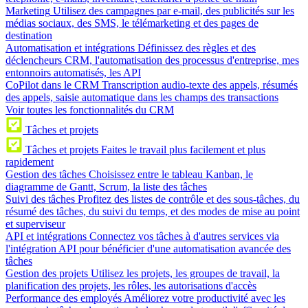
Marketing
Utilisez des campagnes par e-mail, des publicités sur les
médias sociaux, des SMS, le télémarketing et des pages de
destination
Automatisation et intégrations
Définissez des règles et des
déclencheurs CRM, l'automatisation des processus d'entreprise, mes
entonnoirs automatisés, les API
CoPilot dans le CRM
Transcription audio-texte des appels, résumés
des appels, saisie automatique dans les champs des transactions
Voir toutes les fonctionnalités du CRM
Tâches et projets
Tâches et projets
Faites le travail plus facilement et plus
rapidement
Gestion des tâches
Choisissez entre le tableau Kanban, le
diagramme de Gantt, Scrum, la liste des tâches
Suivi des tâches
Profitez des listes de contrôle et des sous-tâches, du
résumé des tâches, du suivi du temps, et des modes de mise au point
et superviseur
API et intégrations
Connectez vos tâches à d'autres services via
l'intégration API pour bénéficier d'une automatisation avancée des
tâches
Gestion des projets
Utilisez les projets, les groupes de travail, la
planification des projets, les rôles, les autorisations d'accès
Performance des employés
Améliorez votre productivité avec les