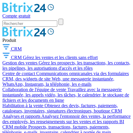
Compte gratuit
Produit
CRM
CRM
Gérez les ventes et les clients sans effort
Gestion des ventes
Gérez les prospects, les transactions, les contacts,
les pipelines, les autorisations d'accès et les rôles
Centre de contact
Communications omnicanales via des formulaires
CRM, des widgets de site Web, une messagerie instantanée,
WhatsApp, Instagram, la téléphonie, les e-mails
Collaboration de l'équipe de vente
Travaillez avec la messagerie
instantanée, les appels vidéo, les tâches, le calendrier, le stockage de
fichiers et les documents en ligne
Habilitation à la vente
Obtenez des devis, factures, paiements,
catalogues, inventaires, signatures électroniques, boutique CRM
Analyses et rapports
Analysez l'entonnoir des ventes, la performance
des employés, les renseignements sur les ventes et les rapports BI
CRM mobile
Prospects, transactions, factures, paiements,
téléphonie, e-mails, inventaire, calendrier à portée de main