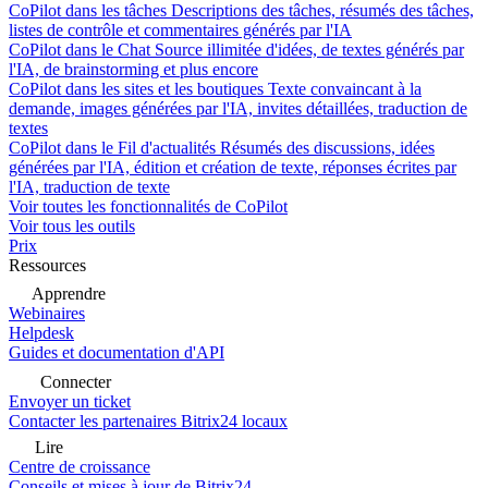
CoPilot dans les tâches
Descriptions des tâches, résumés des tâches,
listes de contrôle et commentaires générés par l'IA
CoPilot dans le Chat
Source illimitée d'idées, de textes générés par
l'IA, de brainstorming et plus encore
CoPilot dans les sites et les boutiques
Texte convaincant à la
demande, images générées par l'IA, invites détaillées, traduction de
textes
CoPilot dans le Fil d'actualités
Résumés des discussions, idées
générées par l'IA, édition et création de texte, réponses écrites par
l'IA, traduction de texte
Voir toutes les fonctionnalités de CoPilot
Voir tous les outils
Prix
Ressources
Apprendre
Webinaires
Helpdesk
Guides et documentation d'API
Connecter
Envoyer un ticket
Contacter les partenaires Bitrix24 locaux
Lire
Centre de croissance
Conseils et mises à jour de Bitrix24