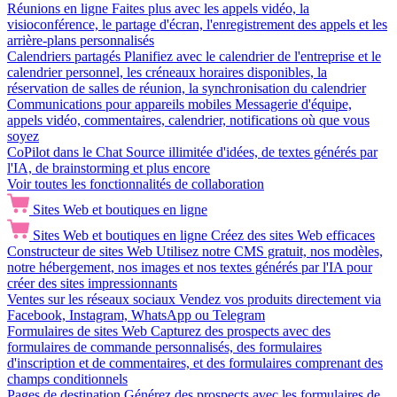
Réunions en ligne
Faites plus avec les appels vidéo, la
visioconférence, le partage d'écran, l'enregistrement des appels et les
arrière-plans personnalisés
Calendriers partagés
Planifiez avec le calendrier de l'entreprise et le
calendrier personnel, les créneaux horaires disponibles, la
réservation de salles de réunion, la synchronisation du calendrier
Communications pour appareils mobiles
Messagerie d'équipe,
appels vidéo, commentaires, calendrier, notifications où que vous
soyez
CoPilot dans le Chat
Source illimitée d'idées, de textes générés par
l'IA, de brainstorming et plus encore
Voir toutes les fonctionnalités de collaboration
Sites Web et boutiques en ligne
Sites Web et boutiques en ligne
Créez des sites Web efficaces
Constructeur de sites Web
Utilisez notre CMS gratuit, nos modèles,
notre hébergement, nos images et nos textes générés par l'IA pour
créer des sites impressionnants
Ventes sur les réseaux sociaux
Vendez vos produits directement via
Facebook, Instagram, WhatsApp ou Telegram
Formulaires de sites Web
Capturez des prospects avec des
formulaires de commande personnalisés, des formulaires
d'inscription et de commentaires, et des formulaires comprenant des
champs conditionnels
Pages de destination
Générez des prospects avec les formulaires de