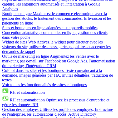
capture, les entonnoirs automatisés et l'intégration à Google
Analytics
Boutique en ligne
Maximisez le commerce électronique avec la
gestion des stocks, le traitement des commandes, la livraison et les
paiements en ligne
Sites et boutiques en ligne adaptées aux appareils mobiles
Conception adaptative, commandes en ligne, gestion des clients
dans votre poche
Widget de sites Web
Activez le widget pour discuter avec les
visiteurs du site, utiliser des messageries populaires et accepter les
demandes de rappel
Outils de marketing en ligne
Augmentez les ventes avec le
marketing par e-mail, sur Facebook ou Google Ads, l'automatisation
du marketing, l'intégration CRM
CoPilot dans les sites et les boutiques
Texte convaincant à la
demande, images générées par l'IA, invites détaillées, traduction de
textes
Voir toutes les fonctionnalités des sites et boutiques
RH et automatisation
RH et automatisation
Optimisez les processus d'entreprise et
gérez les données RH
Gestion des employés
Utilisez les profils des employés, la structure
de l'entreprise, les autorisations d'accès, Active Directory