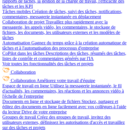
rapports de tâches, la gestion de la charge de travail, l'efficacité des
tâches et les KPI
Tâches mobiles
Création de tâches, suivi des tâches, notifications,
commentaires, messagerie instantanée en déplacement
Collaboration de projet
Travaillez plus rapidement avec la
messagerie, les appels vidéo, les commentaires, le stockage de
fichiers, les documents, les utilisateurs externes et les modèles de
tâches
Automatisation
Gagnez du temps grâce à la création automatique de
tâches et à l'automatisation des processus d'entreprise
CoPilot dans les tâches
Descriptions des tâches, résumés des tâches,
listes de contrôle et commentaires générés par l'IA
Voir toutes les fonctionnalités des tâches et projets
Collaboration
Collaboration
Améliorez votre travail d'équipe
Espace de travail en ligne
Utilisez la messagerie instantanée, le fil
d'actualités, les commentaires, les réactions et les annonces vidéo à
l'échelle de l'entreprise
Documents en ligne et stockage de fichiers
Stockez, partagez et
éditez des documents en ligne facilement avec vos collègues à l'aide
du lecteur Drive de votre entreprise
Groupes de travail
Créez des groupes de travail, invitez des
utilisateurs externes, définissez les autorisations d'accès et travaillez
sur des tâches et projets