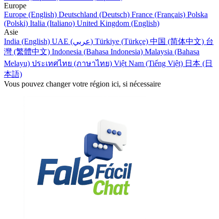
Europe
Europe (English)
Deutschland (Deutsch)
France (Français)
Polska
(Polski)
Italia (Italiano)
United Kingdom (English)
Asie
India (English)
UAE (عربي)
Türkiye (Türkçe)
中国 (简体中文)
台
灣 (繁體中文)
Indonesia (Bahasa Indonesia)
Malaysia (Bahasa
Melayu)
ประเทศไทย (ภาษาไทย)
Việt Nam (Tiếng Việt)
日本 (日
本語)
Vous pouvez changer votre région ici, si nécessaire