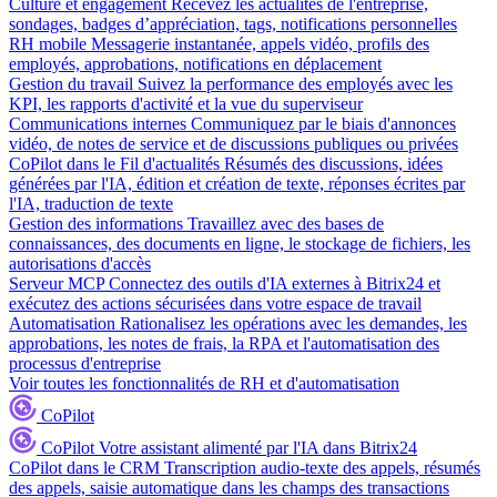
Culture et engagement
Recevez les actualités de l'entreprise,
sondages, badges d’appréciation, tags, notifications personnelles
RH mobile
Messagerie instantanée, appels vidéo, profils des
employés, approbations, notifications en déplacement
Gestion du travail
Suivez la performance des employés avec les
KPI, les rapports d'activité et la vue du superviseur
Communications internes
Communiquez par le biais d'annonces
vidéo, de notes de service et de discussions publiques ou privées
CoPilot dans le Fil d'actualités
Résumés des discussions, idées
générées par l'IA, édition et création de texte, réponses écrites par
l'IA, traduction de texte
Gestion des informations
Travaillez avec des bases de
connaissances, des documents en ligne, le stockage de fichiers, les
autorisations d'accès
Serveur MCP
Connectez des outils d'IA externes à Bitrix24 et
exécutez des actions sécurisées dans votre espace de travail
Automatisation
Rationalisez les opérations avec les demandes, les
approbations, les notes de frais, la RPA et l'automatisation des
processus d'entreprise
Voir toutes les fonctionnalités de RH et d'automatisation
CoPilot
CoPilot
Votre assistant alimenté par l'IA dans Bitrix24
CoPilot dans le CRM
Transcription audio-texte des appels, résumés
des appels, saisie automatique dans les champs des transactions