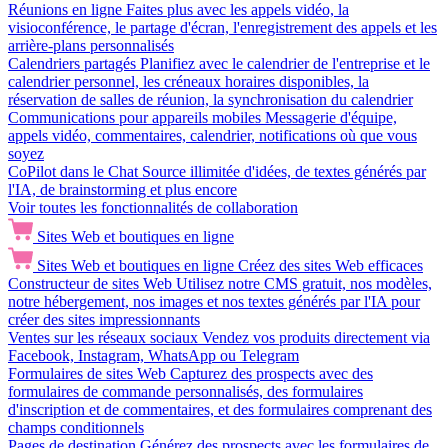
Réunions en ligne
Faites plus avec les appels vidéo, la
visioconférence, le partage d'écran, l'enregistrement des appels et les
arrière-plans personnalisés
Calendriers partagés
Planifiez avec le calendrier de l'entreprise et le
calendrier personnel, les créneaux horaires disponibles, la
réservation de salles de réunion, la synchronisation du calendrier
Communications pour appareils mobiles
Messagerie d'équipe,
appels vidéo, commentaires, calendrier, notifications où que vous
soyez
CoPilot dans le Chat
Source illimitée d'idées, de textes générés par
l'IA, de brainstorming et plus encore
Voir toutes les fonctionnalités de collaboration
Sites Web et boutiques en ligne
Sites Web et boutiques en ligne
Créez des sites Web efficaces
Constructeur de sites Web
Utilisez notre CMS gratuit, nos modèles,
notre hébergement, nos images et nos textes générés par l'IA pour
créer des sites impressionnants
Ventes sur les réseaux sociaux
Vendez vos produits directement via
Facebook, Instagram, WhatsApp ou Telegram
Formulaires de sites Web
Capturez des prospects avec des
formulaires de commande personnalisés, des formulaires
d'inscription et de commentaires, et des formulaires comprenant des
champs conditionnels
Pages de destination
Générez des prospects avec les formulaires de