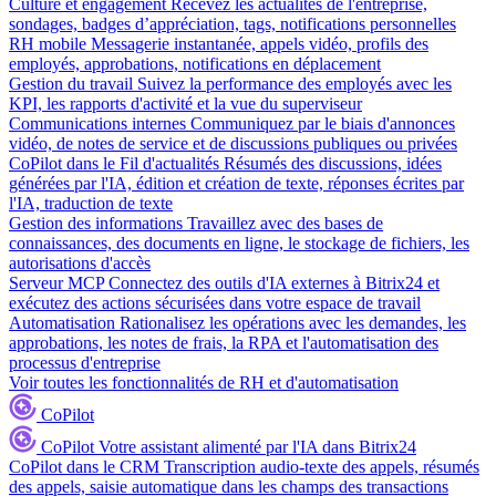
Culture et engagement
Recevez les actualités de l'entreprise,
sondages, badges d’appréciation, tags, notifications personnelles
RH mobile
Messagerie instantanée, appels vidéo, profils des
employés, approbations, notifications en déplacement
Gestion du travail
Suivez la performance des employés avec les
KPI, les rapports d'activité et la vue du superviseur
Communications internes
Communiquez par le biais d'annonces
vidéo, de notes de service et de discussions publiques ou privées
CoPilot dans le Fil d'actualités
Résumés des discussions, idées
générées par l'IA, édition et création de texte, réponses écrites par
l'IA, traduction de texte
Gestion des informations
Travaillez avec des bases de
connaissances, des documents en ligne, le stockage de fichiers, les
autorisations d'accès
Serveur MCP
Connectez des outils d'IA externes à Bitrix24 et
exécutez des actions sécurisées dans votre espace de travail
Automatisation
Rationalisez les opérations avec les demandes, les
approbations, les notes de frais, la RPA et l'automatisation des
processus d'entreprise
Voir toutes les fonctionnalités de RH et d'automatisation
CoPilot
CoPilot
Votre assistant alimenté par l'IA dans Bitrix24
CoPilot dans le CRM
Transcription audio-texte des appels, résumés
des appels, saisie automatique dans les champs des transactions