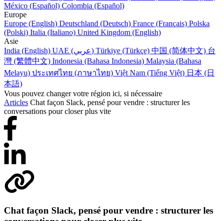
México (Español)
Colombia (Español)
Europe
Europe (English)
Deutschland (Deutsch)
France (Français)
Polska
(Polski)
Italia (Italiano)
United Kingdom (English)
Asie
India (English)
UAE (عربي)
Türkiye (Türkçe)
中国 (简体中文)
台
灣 (繁體中文)
Indonesia (Bahasa Indonesia)
Malaysia (Bahasa
Melayu)
ประเทศไทย (ภาษาไทย)
Việt Nam (Tiếng Việt)
日本 (日
本語)
Vous pouvez changer votre région ici, si nécessaire
Articles
Chat façon Slack, pensé pour vendre : structurer les
conversations pour closer plus vite
Chat façon Slack, pensé pour vendre : structurer les