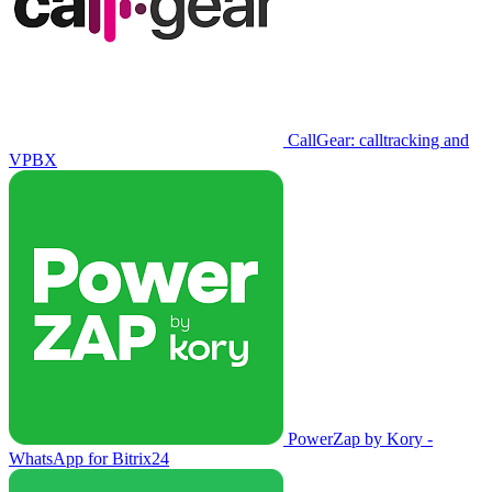
CallGear: calltracking and
VPBX
PowerZap by Kory -
WhatsApp for Bitrix24