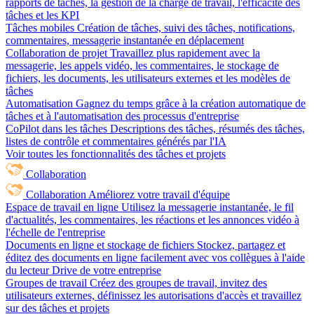
rapports de tâches, la gestion de la charge de travail, l'efficacité des
tâches et les KPI
Tâches mobiles
Création de tâches, suivi des tâches, notifications,
commentaires, messagerie instantanée en déplacement
Collaboration de projet
Travaillez plus rapidement avec la
messagerie, les appels vidéo, les commentaires, le stockage de
fichiers, les documents, les utilisateurs externes et les modèles de
tâches
Automatisation
Gagnez du temps grâce à la création automatique de
tâches et à l'automatisation des processus d'entreprise
CoPilot dans les tâches
Descriptions des tâches, résumés des tâches,
listes de contrôle et commentaires générés par l'IA
Voir toutes les fonctionnalités des tâches et projets
Collaboration
Collaboration
Améliorez votre travail d'équipe
Espace de travail en ligne
Utilisez la messagerie instantanée, le fil
d'actualités, les commentaires, les réactions et les annonces vidéo à
l'échelle de l'entreprise
Documents en ligne et stockage de fichiers
Stockez, partagez et
éditez des documents en ligne facilement avec vos collègues à l'aide
du lecteur Drive de votre entreprise
Groupes de travail
Créez des groupes de travail, invitez des
utilisateurs externes, définissez les autorisations d'accès et travaillez
sur des tâches et projets