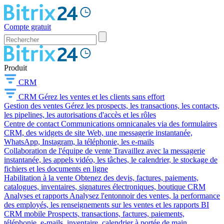
Compte gratuit
Produit
CRM
CRM
Gérez les ventes et les clients sans effort
Gestion des ventes
Gérez les prospects, les transactions, les contacts,
les pipelines, les autorisations d'accès et les rôles
Centre de contact
Communications omnicanales via des formulaires
CRM, des widgets de site Web, une messagerie instantanée,
WhatsApp, Instagram, la téléphonie, les e-mails
Collaboration de l'équipe de vente
Travaillez avec la messagerie
instantanée, les appels vidéo, les tâches, le calendrier, le stockage de
fichiers et les documents en ligne
Habilitation à la vente
Obtenez des devis, factures, paiements,
catalogues, inventaires, signatures électroniques, boutique CRM
Analyses et rapports
Analysez l'entonnoir des ventes, la performance
des employés, les renseignements sur les ventes et les rapports BI
CRM mobile
Prospects, transactions, factures, paiements,
téléphonie, e-mails, inventaire, calendrier à portée de main