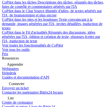
CoPilot dans les tâches
Descriptions des tâches, résumés des tâches,
listes de contrôle et commentaires générés par l'IA
CoPilot dans le Chat
Source illimitée d'idées, de textes générés par
l'IA, de brainstorming et plus encore
CoPilot dans les sites et les boutiques
Texte convaincant à la
demande, images générées par l'IA, invites détaillées, traduction de
textes
CoPilot dans le Fil d'actualités
Résumés des discussions, idées
générées par l'IA, édition et création de texte, réponses écrites par
l'IA, traduction de texte
Voir toutes les fonctionnalités de CoPilot
Voir tous les outils
Prix
Ressources
Apprendre
Webinaires
Helpdesk
Guides et documentation d'API
Connecter
Envoyer un ticket
Contacter les partenaires Bitrix24 locaux
Lire
Centre de croissance
Conseils et mises à jour de Bitrix24