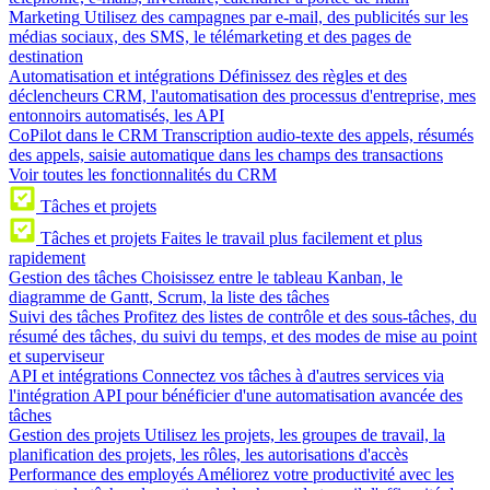
Marketing
Utilisez des campagnes par e-mail, des publicités sur les
médias sociaux, des SMS, le télémarketing et des pages de
destination
Automatisation et intégrations
Définissez des règles et des
déclencheurs CRM, l'automatisation des processus d'entreprise, mes
entonnoirs automatisés, les API
CoPilot dans le CRM
Transcription audio-texte des appels, résumés
des appels, saisie automatique dans les champs des transactions
Voir toutes les fonctionnalités du CRM
Tâches et projets
Tâches et projets
Faites le travail plus facilement et plus
rapidement
Gestion des tâches
Choisissez entre le tableau Kanban, le
diagramme de Gantt, Scrum, la liste des tâches
Suivi des tâches
Profitez des listes de contrôle et des sous-tâches, du
résumé des tâches, du suivi du temps, et des modes de mise au point
et superviseur
API et intégrations
Connectez vos tâches à d'autres services via
l'intégration API pour bénéficier d'une automatisation avancée des
tâches
Gestion des projets
Utilisez les projets, les groupes de travail, la
planification des projets, les rôles, les autorisations d'accès
Performance des employés
Améliorez votre productivité avec les