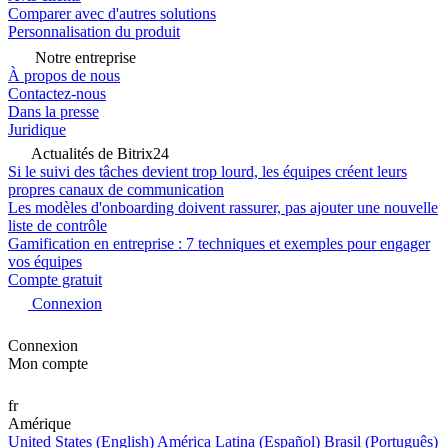
Comparer avec d'autres solutions
Personnalisation du produit
Notre entreprise
À propos de nous
Contactez-nous
Dans la presse
Juridique
Actualités de Bitrix24
Si le suivi des tâches devient trop lourd, les équipes créent leurs
propres canaux de communication
Les modèles d'onboarding doivent rassurer, pas ajouter une nouvelle
liste de contrôle
Gamification en entreprise : 7 techniques et exemples pour engager
vos équipes
Compte gratuit
Connexion
Connexion
Mon compte
fr
Amérique
United States (English)
América Latina (Español)
Brasil (Português)