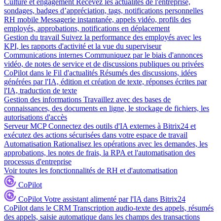
Culture et engagement
Recevez les actualités de l'entreprise,
sondages, badges d’appréciation, tags, notifications personnelles
RH mobile
Messagerie instantanée, appels vidéo, profils des
employés, approbations, notifications en déplacement
Gestion du travail
Suivez la performance des employés avec les
KPI, les rapports d'activité et la vue du superviseur
Communications internes
Communiquez par le biais d'annonces
vidéo, de notes de service et de discussions publiques ou privées
CoPilot dans le Fil d'actualités
Résumés des discussions, idées
générées par l'IA, édition et création de texte, réponses écrites par
l'IA, traduction de texte
Gestion des informations
Travaillez avec des bases de
connaissances, des documents en ligne, le stockage de fichiers, les
autorisations d'accès
Serveur MCP
Connectez des outils d'IA externes à Bitrix24 et
exécutez des actions sécurisées dans votre espace de travail
Automatisation
Rationalisez les opérations avec les demandes, les
approbations, les notes de frais, la RPA et l'automatisation des
processus d'entreprise
Voir toutes les fonctionnalités de RH et d'automatisation
CoPilot
CoPilot
Votre assistant alimenté par l'IA dans Bitrix24
CoPilot dans le CRM
Transcription audio-texte des appels, résumés
des appels, saisie automatique dans les champs des transactions