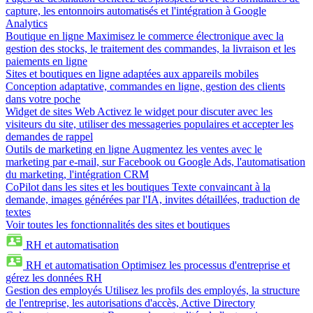
capture, les entonnoirs automatisés et l'intégration à Google
Analytics
Boutique en ligne
Maximisez le commerce électronique avec la
gestion des stocks, le traitement des commandes, la livraison et les
paiements en ligne
Sites et boutiques en ligne adaptées aux appareils mobiles
Conception adaptative, commandes en ligne, gestion des clients
dans votre poche
Widget de sites Web
Activez le widget pour discuter avec les
visiteurs du site, utiliser des messageries populaires et accepter les
demandes de rappel
Outils de marketing en ligne
Augmentez les ventes avec le
marketing par e-mail, sur Facebook ou Google Ads, l'automatisation
du marketing, l'intégration CRM
CoPilot dans les sites et les boutiques
Texte convaincant à la
demande, images générées par l'IA, invites détaillées, traduction de
textes
Voir toutes les fonctionnalités des sites et boutiques
RH et automatisation
RH et automatisation
Optimisez les processus d'entreprise et
gérez les données RH
Gestion des employés
Utilisez les profils des employés, la structure
de l'entreprise, les autorisations d'accès, Active Directory