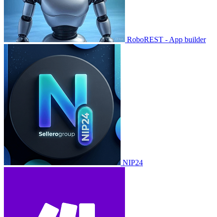
RoboREST - App builder
NIP24