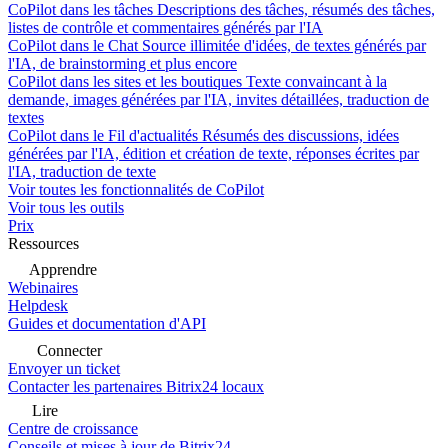
CoPilot dans les tâches
Descriptions des tâches, résumés des tâches,
listes de contrôle et commentaires générés par l'IA
CoPilot dans le Chat
Source illimitée d'idées, de textes générés par
l'IA, de brainstorming et plus encore
CoPilot dans les sites et les boutiques
Texte convaincant à la
demande, images générées par l'IA, invites détaillées, traduction de
textes
CoPilot dans le Fil d'actualités
Résumés des discussions, idées
générées par l'IA, édition et création de texte, réponses écrites par
l'IA, traduction de texte
Voir toutes les fonctionnalités de CoPilot
Voir tous les outils
Prix
Ressources
Apprendre
Webinaires
Helpdesk
Guides et documentation d'API
Connecter
Envoyer un ticket
Contacter les partenaires Bitrix24 locaux
Lire
Centre de croissance
Conseils et mises à jour de Bitrix24