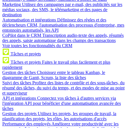
Marketing
Utilisez des campagnes par e-mail, des publicités sur les
médias sociaux, des SMS, le télémarketing et des pages de
destination
Automatisation et intégrations
Définissez des règles et des
déclencheurs CRM, l'automatisation des processus d'entreprise, mes
entonnoirs automatisés, les API
CoPilot dans le CRM
Transcription audio-texte des appels, résumés
des appels, saisie automatique dans les champs des transactions
Voir toutes les fonctionnalités du CRM
Tâches et projets
Tâches et projets
Faites le travail plus facilement et plus
rapidement
Gestion des tâches
Choisissez entre le tableau Kanban, le
diagramme de Gantt, Scrum, la liste des tâches
Suivi des tâches
Profitez des listes de contrôle et des sous-tâches, du
résumé des tâches, du suivi du temps, et des modes de mise au point
et superviseur
API et intégrations
Connectez vos tâches à d'autres services via
l'intégration API pour bénéficier d'une automatisation avancée des
tâches
Gestion des projets
Utilisez les projets, les groupes de travail, la
planification des projets, les rôles, les autorisations d'accès
Performance des employés
Améliorez votre productivité avec les