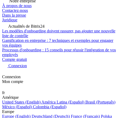
Notre entreprise
À propos de nous
Contactez-nous
Dans la presse
Juridique
Actualités de Bitrix24
Les modèles d'onboarding doivent rassurer, pas ajouter une nouvelle
liste de contrôle
Gamification en entreprise : 7 techniques et exemples pour engager
vos équipes
Processus d'onboarding : 15 conseils pour réussir l'intégration de vos
employés
Compte gratuit
Connexion
Connexion
Mon compte
fr
Amérique
United States (English)
América Latina (Español)
Brasil (Português)
México (Español)
Colombia (Español)
Europe
Europe (English)
Deutschland (Deutsch)
France (Français)
Polska