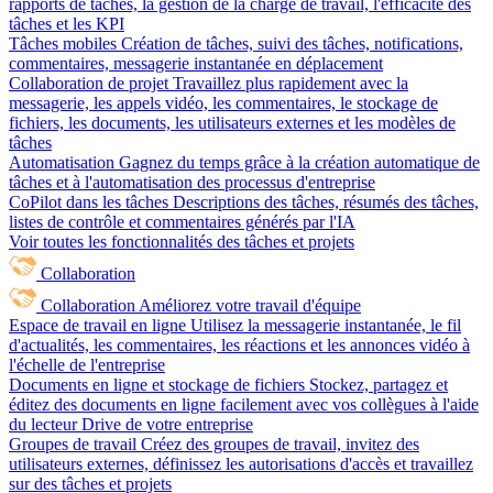
rapports de tâches, la gestion de la charge de travail, l'efficacité des
tâches et les KPI
Tâches mobiles
Création de tâches, suivi des tâches, notifications,
commentaires, messagerie instantanée en déplacement
Collaboration de projet
Travaillez plus rapidement avec la
messagerie, les appels vidéo, les commentaires, le stockage de
fichiers, les documents, les utilisateurs externes et les modèles de
tâches
Automatisation
Gagnez du temps grâce à la création automatique de
tâches et à l'automatisation des processus d'entreprise
CoPilot dans les tâches
Descriptions des tâches, résumés des tâches,
listes de contrôle et commentaires générés par l'IA
Voir toutes les fonctionnalités des tâches et projets
Collaboration
Collaboration
Améliorez votre travail d'équipe
Espace de travail en ligne
Utilisez la messagerie instantanée, le fil
d'actualités, les commentaires, les réactions et les annonces vidéo à
l'échelle de l'entreprise
Documents en ligne et stockage de fichiers
Stockez, partagez et
éditez des documents en ligne facilement avec vos collègues à l'aide
du lecteur Drive de votre entreprise
Groupes de travail
Créez des groupes de travail, invitez des
utilisateurs externes, définissez les autorisations d'accès et travaillez
sur des tâches et projets