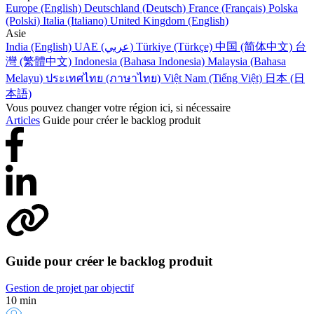
Europe (English)
Deutschland (Deutsch)
France (Français)
Polska
(Polski)
Italia (Italiano)
United Kingdom (English)
Asie
India (English)
UAE (عربي)
Türkiye (Türkçe)
中国 (简体中文)
台
灣 (繁體中文)
Indonesia (Bahasa Indonesia)
Malaysia (Bahasa
Melayu)
ประเทศไทย (ภาษาไทย)
Việt Nam (Tiếng Việt)
日本 (日
本語)
Vous pouvez changer votre région ici, si nécessaire
Articles
Guide pour créer le backlog produit
Guide pour créer le backlog produit
Gestion de projet par objectif
10 min