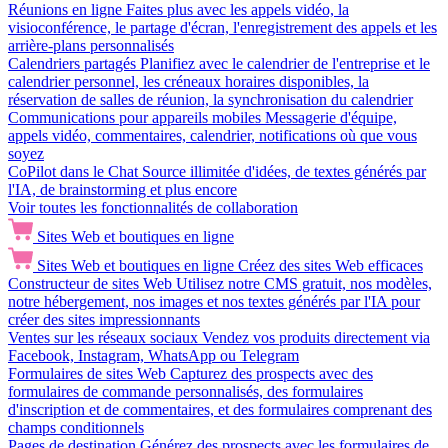
Réunions en ligne
Faites plus avec les appels vidéo, la
visioconférence, le partage d'écran, l'enregistrement des appels et les
arrière-plans personnalisés
Calendriers partagés
Planifiez avec le calendrier de l'entreprise et le
calendrier personnel, les créneaux horaires disponibles, la
réservation de salles de réunion, la synchronisation du calendrier
Communications pour appareils mobiles
Messagerie d'équipe,
appels vidéo, commentaires, calendrier, notifications où que vous
soyez
CoPilot dans le Chat
Source illimitée d'idées, de textes générés par
l'IA, de brainstorming et plus encore
Voir toutes les fonctionnalités de collaboration
Sites Web et boutiques en ligne
Sites Web et boutiques en ligne
Créez des sites Web efficaces
Constructeur de sites Web
Utilisez notre CMS gratuit, nos modèles,
notre hébergement, nos images et nos textes générés par l'IA pour
créer des sites impressionnants
Ventes sur les réseaux sociaux
Vendez vos produits directement via
Facebook, Instagram, WhatsApp ou Telegram
Formulaires de sites Web
Capturez des prospects avec des
formulaires de commande personnalisés, des formulaires
d'inscription et de commentaires, et des formulaires comprenant des
champs conditionnels
Pages de destination
Générez des prospects avec les formulaires de