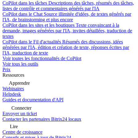
CoPilot dans les tâches
Descriptions des tâches, résumés des tâches,
listes de contrôle et commentaires générés par l'IA
CoPilot dans le Chat
Source illimitée d'idées, de textes générés par
l'IA, de brainstorming et plus encore
CoPilot dans les sites et les boutiques
Texte convaincant à la
demande, images générées par l'IA, invites détaillées, traduction de
textes
CoPilot dans le Fil d'actualités
Résumés des discussions, idées
générées par l'IA, édition et création de texte, réponses écrites par
l'IA, traduction de texte
Voir toutes les fonctionnalités de CoPilot
Voir tous les outils
Prix
Ressources
Apprendre
Webinaires
Helpdesk
Guides et documentation d'API
Connecter
Envoyer un ticket
Contacter les partenaires Bitrix24 locaux
Lire
Centre de croissance
Conseils et mises à jour de Bitrix24