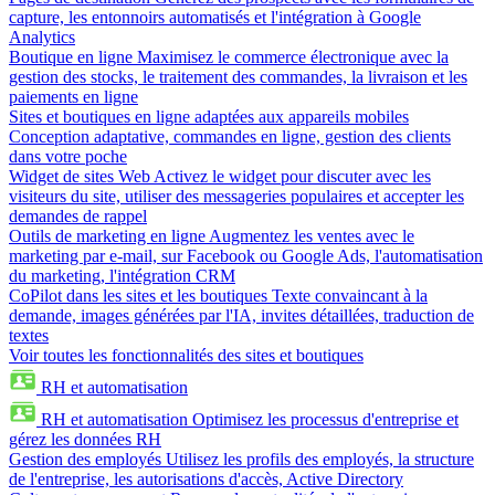
capture, les entonnoirs automatisés et l'intégration à Google
Analytics
Boutique en ligne
Maximisez le commerce électronique avec la
gestion des stocks, le traitement des commandes, la livraison et les
paiements en ligne
Sites et boutiques en ligne adaptées aux appareils mobiles
Conception adaptative, commandes en ligne, gestion des clients
dans votre poche
Widget de sites Web
Activez le widget pour discuter avec les
visiteurs du site, utiliser des messageries populaires et accepter les
demandes de rappel
Outils de marketing en ligne
Augmentez les ventes avec le
marketing par e-mail, sur Facebook ou Google Ads, l'automatisation
du marketing, l'intégration CRM
CoPilot dans les sites et les boutiques
Texte convaincant à la
demande, images générées par l'IA, invites détaillées, traduction de
textes
Voir toutes les fonctionnalités des sites et boutiques
RH et automatisation
RH et automatisation
Optimisez les processus d'entreprise et
gérez les données RH
Gestion des employés
Utilisez les profils des employés, la structure
de l'entreprise, les autorisations d'accès, Active Directory