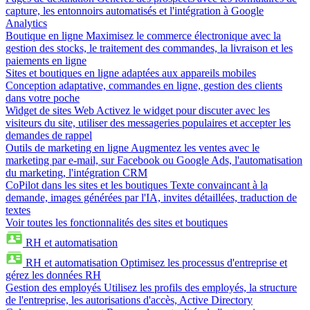
capture, les entonnoirs automatisés et l'intégration à Google
Analytics
Boutique en ligne
Maximisez le commerce électronique avec la
gestion des stocks, le traitement des commandes, la livraison et les
paiements en ligne
Sites et boutiques en ligne adaptées aux appareils mobiles
Conception adaptative, commandes en ligne, gestion des clients
dans votre poche
Widget de sites Web
Activez le widget pour discuter avec les
visiteurs du site, utiliser des messageries populaires et accepter les
demandes de rappel
Outils de marketing en ligne
Augmentez les ventes avec le
marketing par e-mail, sur Facebook ou Google Ads, l'automatisation
du marketing, l'intégration CRM
CoPilot dans les sites et les boutiques
Texte convaincant à la
demande, images générées par l'IA, invites détaillées, traduction de
textes
Voir toutes les fonctionnalités des sites et boutiques
RH et automatisation
RH et automatisation
Optimisez les processus d'entreprise et
gérez les données RH
Gestion des employés
Utilisez les profils des employés, la structure
de l'entreprise, les autorisations d'accès, Active Directory