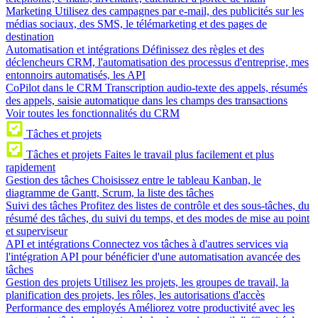
Marketing
Utilisez des campagnes par e-mail, des publicités sur les
médias sociaux, des SMS, le télémarketing et des pages de
destination
Automatisation et intégrations
Définissez des règles et des
déclencheurs CRM, l'automatisation des processus d'entreprise, mes
entonnoirs automatisés, les API
CoPilot dans le CRM
Transcription audio-texte des appels, résumés
des appels, saisie automatique dans les champs des transactions
Voir toutes les fonctionnalités du CRM
Tâches et projets
Tâches et projets
Faites le travail plus facilement et plus
rapidement
Gestion des tâches
Choisissez entre le tableau Kanban, le
diagramme de Gantt, Scrum, la liste des tâches
Suivi des tâches
Profitez des listes de contrôle et des sous-tâches, du
résumé des tâches, du suivi du temps, et des modes de mise au point
et superviseur
API et intégrations
Connectez vos tâches à d'autres services via
l'intégration API pour bénéficier d'une automatisation avancée des
tâches
Gestion des projets
Utilisez les projets, les groupes de travail, la
planification des projets, les rôles, les autorisations d'accès
Performance des employés
Améliorez votre productivité avec les