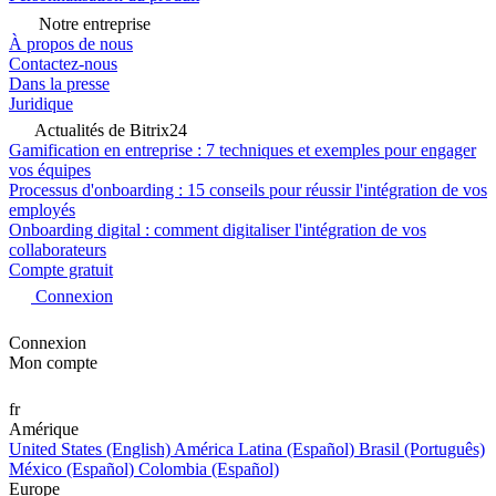
Notre entreprise
À propos de nous
Contactez-nous
Dans la presse
Juridique
Actualités de Bitrix24
Gamification en entreprise : 7 techniques et exemples pour engager
vos équipes
Processus d'onboarding : 15 conseils pour réussir l'intégration de vos
employés
Onboarding digital : comment digitaliser l'intégration de vos
collaborateurs
Compte gratuit
Connexion
Connexion
Mon compte
fr
Amérique
United States (English)
América Latina (Español)
Brasil (Português)
México (Español)
Colombia (Español)
Europe