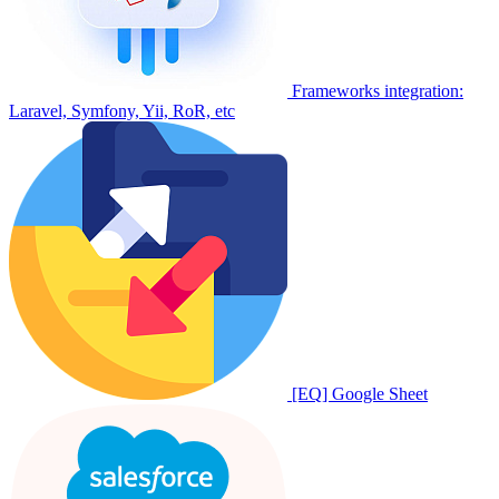
Frameworks integration:
Laravel, Symfony, Yii, RoR, etc
[EQ] Google Sheet