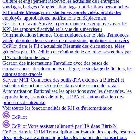
Culture et engagement
Recevez les actualités de l'entreprise,
sondages, badges d’appréciation, tags, notifications personnelles
RH mobile
Messagerie instantanée, appels vidéo, profils des
employés, approbations, notifications en déplacement
Gestion du travail
Suivez la performance des employés avec les
KPI, les rapports d'activité et la vue du superviseur
Communications internes
Communiquez par le biais d'annonces
vidéo, de notes de service et de discussions publiques ou privées
CoPilot dans le Fil d'actualités
Résumés des discussions, idées
générées par l'IA, édition et création de texte, réponses écrites par
l'IA, traduction de texte
Gestion des informations
Travaillez avec des bases de
connaissances, des documents en ligne, le stockage de fichiers, les
autorisations d'accès
Serveur MCP
Connectez des outils d'IA externes à Bitrix24 et
exécutez des actions sécurisées dans votre espace de travail
Automatisation
Rationalisez les opérations avec les demandes, les
approbations, les notes de frais, la RPA et l'automatisation des
processus d'entreprise
Voir toutes les fonctionnalités de RH et d'automatisation
CoPilot
CoPilot
Votre assistant alimenté par l'IA dans Bitrix24
CoPilot dans le CRM
Transcription audio-texte des appels, résumés
des appels, saisie automatique dans les champs des transactions