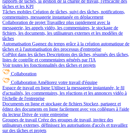
rapports de tâches, la gestion de la charge de travail, l'efficacité des
tâches et les KPI
Tâches mobiles
Création de tâches, suivi des tâches, notifications,
commentaires, messagerie instantanée en déplacement
Collaboration de projet
Travaillez plus rapidement avec la
messagerie, les appels vidéo, les commentaires, le stockage de
fichiers, les documents, les utilisateurs externes et les modèles de
tâches
Automatisation
Gagnez du temps grâce à la création automatique de
tâches et à l'automatisation des processus d'entreprise
CoPilot dans les tâches
Descriptions des tâches, résumés des tâches,
listes de contrôle et commentaires générés par l'IA
Voir toutes les fonctionnalités des tâches et projets
Collaboration
Collaboration
Améliorez votre travail d'équipe
Espace de travail en ligne
Utilisez la messagerie instantanée, le fil
d'actualités, les commentaires, les réactions et les annonces vidéo à
l'échelle de l'entreprise
Documents en ligne et stockage de fichiers
Stockez, partagez et
éditez des documents en ligne facilement avec vos collègues à l'aide
du lecteur Drive de votre entreprise
Groupes de travail
Créez des groupes de travail, invitez des
utilisateurs externes, définissez les autorisations d'accès et travaillez
sur des tâches et projets