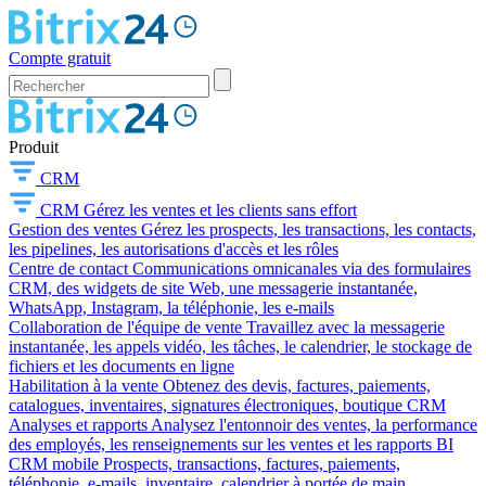
Compte gratuit
Produit
CRM
CRM
Gérez les ventes et les clients sans effort
Gestion des ventes
Gérez les prospects, les transactions, les contacts,
les pipelines, les autorisations d'accès et les rôles
Centre de contact
Communications omnicanales via des formulaires
CRM, des widgets de site Web, une messagerie instantanée,
WhatsApp, Instagram, la téléphonie, les e-mails
Collaboration de l'équipe de vente
Travaillez avec la messagerie
instantanée, les appels vidéo, les tâches, le calendrier, le stockage de
fichiers et les documents en ligne
Habilitation à la vente
Obtenez des devis, factures, paiements,
catalogues, inventaires, signatures électroniques, boutique CRM
Analyses et rapports
Analysez l'entonnoir des ventes, la performance
des employés, les renseignements sur les ventes et les rapports BI
CRM mobile
Prospects, transactions, factures, paiements,
téléphonie, e-mails, inventaire, calendrier à portée de main