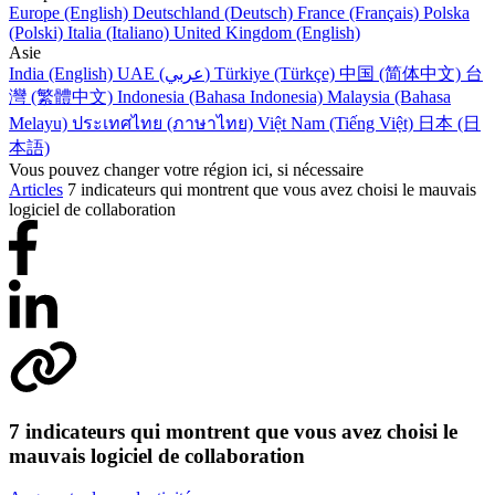
Europe (English)
Deutschland (Deutsch)
France (Français)
Polska
(Polski)
Italia (Italiano)
United Kingdom (English)
Asie
India (English)
UAE (عربي)
Türkiye (Türkçe)
中国 (简体中文)
台
灣 (繁體中文)
Indonesia (Bahasa Indonesia)
Malaysia (Bahasa
Melayu)
ประเทศไทย (ภาษาไทย)
Việt Nam (Tiếng Việt)
日本 (日
本語)
Vous pouvez changer votre région ici, si nécessaire
Articles
7 indicateurs qui montrent que vous avez choisi le mauvais
logiciel de collaboration
7 indicateurs qui montrent que vous avez choisi le
mauvais logiciel de collaboration