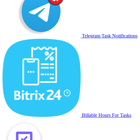
Telegram Task Notifications
Billable Hours For Tasks