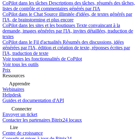
CoPilot dans les tâches
Descriptions des tâches, résumés des tâches,
listes de contrôle et commentaires générés par l'IA
CoPilot dans le Chat
Source illimitée d'idées, de textes générés par
l'IA, de brainstorming et plus encore
CoPilot dans les sites et les boutiques
Texte convaincant à la
demande, images générées par l'IA, invites détaillées, traduction de
textes
CoPilot dans le Fil d'actualités
Résumés des discussions, idées
générées par l'IA, édition et création de texte, réponses écrites par
l'IA, traduction de texte
Voir toutes les fonctionnalités de CoPilot
Voir tous les outils
Prix
Ressources
Apprendre
Webinaires
Helpdesk
Guides et documentation d'API
Connecter
Envoyer un ticket
Contacter les partenaires Bitrix24 locaux
Lire
Centre de croissance
Conseils et mises à jour de Bitrix24