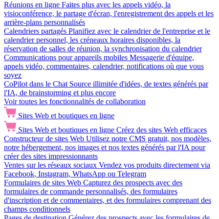
Réunions en ligne
Faites plus avec les appels vidéo, la
visioconférence, le partage d'écran, l'enregistrement des appels et les
arrière-plans personnalisés
Calendriers partagés
Planifiez avec le calendrier de l'entreprise et le
calendrier personnel, les créneaux horaires disponibles, la
réservation de salles de réunion, la synchronisation du calendrier
Communications pour appareils mobiles
Messagerie d'équipe,
appels vidéo, commentaires, calendrier, notifications où que vous
soyez
CoPilot dans le Chat
Source illimitée d'idées, de textes générés par
l'IA, de brainstorming et plus encore
Voir toutes les fonctionnalités de collaboration
Sites Web et boutiques en ligne
Sites Web et boutiques en ligne
Créez des sites Web efficaces
Constructeur de sites Web
Utilisez notre CMS gratuit, nos modèles,
notre hébergement, nos images et nos textes générés par l'IA pour
créer des sites impressionnants
Ventes sur les réseaux sociaux
Vendez vos produits directement via
Facebook, Instagram, WhatsApp ou Telegram
Formulaires de sites Web
Capturez des prospects avec des
formulaires de commande personnalisés, des formulaires
d'inscription et de commentaires, et des formulaires comprenant des
champs conditionnels
Pages de destination
Générez des prospects avec les formulaires de