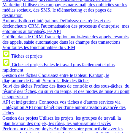
Marketing
Utilisez des campagnes par e-mail, des publicités sur les
médias sociaux, des SMS, le télémarketing et des pages de
destination
Automatisation et intégrations
Définissez des règles et des
déclencheurs CRM, l'automatisation des processus d'entreprise, mes
entonnoirs automatisés, les API
CoPilot dans le CRM
Transcription audio-texte des appels, résumés
des appels, saisie automatique dans les champs des transactions
Voir toutes les fonctionnalités du CRM
Tâches et projets
Tâches et projets
Faites le travail plus facilement et plus
rapidement
Gestion des tâches
Choisissez entre le tableau Kanban, le
diagramme de Gantt, Scrum, la liste des tâches
Suivi des tâches
Profitez des listes de contrôle et des sous-tâches, du
résumé des tâches, du suivi du temps, et des modes de mise au point
et superviseur
API et intégrations
Connectez vos tâches à d'autres services via
l'intégration API pour bénéficier d'une automatisation avancée des
tâches
Gestion des projets
Utilisez les projets, les groupes de travail, la
planification des projets, les rôles, les autorisations d'accès
Performance des employés
Améliorez votre productivité avec les