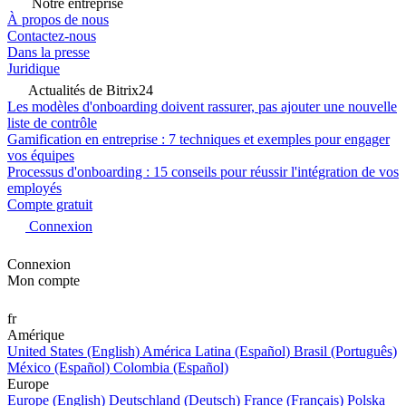
Notre entreprise
À propos de nous
Contactez-nous
Dans la presse
Juridique
Actualités de Bitrix24
Les modèles d'onboarding doivent rassurer, pas ajouter une nouvelle
liste de contrôle
Gamification en entreprise : 7 techniques et exemples pour engager
vos équipes
Processus d'onboarding : 15 conseils pour réussir l'intégration de vos
employés
Compte gratuit
Connexion
Connexion
Mon compte
fr
Amérique
United States (English)
América Latina (Español)
Brasil (Português)
México (Español)
Colombia (Español)
Europe
Europe (English)
Deutschland (Deutsch)
France (Français)
Polska