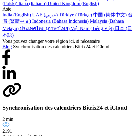
(Polski)
Italia (Italiano)
United Kingdom (English)
Asie
India (English)
UAE (عربي)
Türkiye (Türkçe)
中国 (简体中文)
台
灣 (繁體中文)
Indonesia (Bahasa Indonesia)
Malaysia (Bahasa
Melayu)
ประเทศไทย (ภาษาไทย)
Việt Nam (Tiếng Việt)
日本 (日
本語)
Vous pouvez changer votre région ici, si nécessaire
Blog
Synchronisation des calendriers Bitrix24 et iCloud
Synchronisation des calendriers Bitrix24 et iCloud
2 min
2191