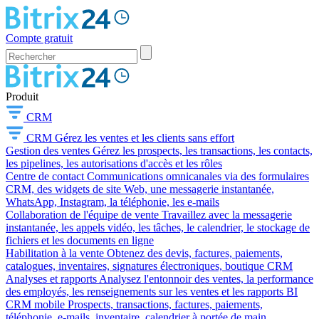
Compte gratuit
Produit
CRM
CRM
Gérez les ventes et les clients sans effort
Gestion des ventes
Gérez les prospects, les transactions, les contacts,
les pipelines, les autorisations d'accès et les rôles
Centre de contact
Communications omnicanales via des formulaires
CRM, des widgets de site Web, une messagerie instantanée,
WhatsApp, Instagram, la téléphonie, les e-mails
Collaboration de l'équipe de vente
Travaillez avec la messagerie
instantanée, les appels vidéo, les tâches, le calendrier, le stockage de
fichiers et les documents en ligne
Habilitation à la vente
Obtenez des devis, factures, paiements,
catalogues, inventaires, signatures électroniques, boutique CRM
Analyses et rapports
Analysez l'entonnoir des ventes, la performance
des employés, les renseignements sur les ventes et les rapports BI
CRM mobile
Prospects, transactions, factures, paiements,
téléphonie, e-mails, inventaire, calendrier à portée de main