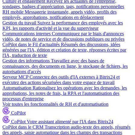
Culture et engagement
Recevez les actualités de l'entreprise,
sondages, badges d’appréciation, tags, notifications personnelles
RH mobile
Messagerie instantanée, appels vidéo, profils des
employés, approbations, notifications en déplacement
Gestion du travail
Suivez la performance des employés avec les
KPI, les rapports d'activité et la vue du superviseur
Communications internes
Communiquez par le biais d'annonces
vidéo, de notes de service et de discussions publiques ou privées
CoPilot dans le Fil d'actualités
Résumés des discussions, idées
générées par l'IA, édition et création de texte, réponses écrites par
l'IA, traduction de texte
Gestion des informations
Travaillez avec des bases de
connaissances, des documents en ligne, le stockage de fichiers, les
autorisations d'accès
Serveur MCP
Connectez des outils d'IA externes à Bitrix24 et
exécutez des actions sécurisées dans votre espace de travail
Automatisation
Rationalisez les opérations avec les demandes, les
approbations, les notes de frais, la RPA et l'automatisation des
processus d'entreprise
Voir toutes les fonctionnalités de RH et d'automatisation
CoPilot
CoPilot
Votre assistant alimenté par l'IA dans Bitrix24
CoPilot dans le CRM
Transcription audio-texte des appels, résumés
des appels, saisie automatique dans les champs des transactions