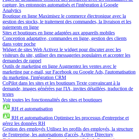
capture, les entonnoirs automatisés et l'intégration à Google
Analytics
Boutique en ligne
Maximisez le commerce électronique avec la
gestion des stocks, le traitement des commandes, la livraison et les
paiements en ligne
Sites et boutiques en ligne adaptées aux appareils mobiles
Conception adaptative, commandes en ligne, gestion des clients
dans votre poche
Widget de sites Web
Activez le widget pour discuter avec les
visiteurs du site, utiliser des messageries populaires et accepter les
demandes de rappel
Outils de marketing en ligne
Augmentez les ventes avec le
marketing par e-mail, sur Facebook ou Google Ads, l'automatisation
du marketing, l'intégration CRM
CoPilot dans les sites et les boutiques
Texte convaincant à la
demande, images générées par l'IA, invites détaillées, traduction de
textes
Voir toutes les fonctionnalités des sites et boutiques
RH et automatisation
RH et automatisation
Optimisez les processus d'entreprise et
gérez les données RH
Gestion des employés
Utilisez les profils des employés, la structure
de l'entreprise, les autorisations d'accès, Active Directory