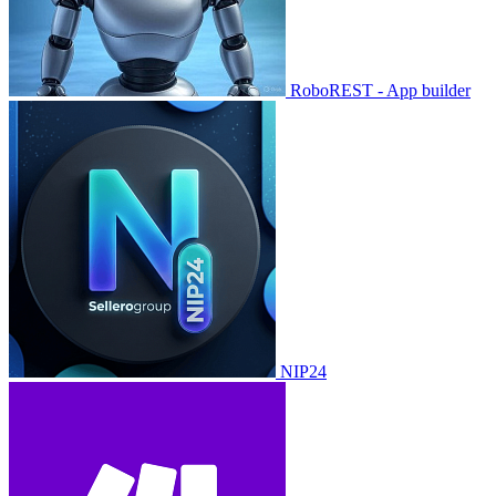
RoboREST - App builder
NIP24