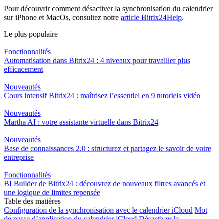
Pour découvrir comment désactiver la synchronisation du calendrier
sur iPhone et MacOs, consultez notre
article Bitrix24Help
.
Le plus populaire
Fonctionnalités
Automatisation dans Bitrix24 : 4 niveaux pour travailler plus
efficacement
Nouveautés
Cours intensif Bitrix24 : maîtrisez l’essentiel en 9 tutoriels vidéo
Nouveautés
Martha AI : votre assistante virtuelle dans Bitrix24
Nouveautés
Base de connaissances 2.0 : structurez et partagez le savoir de votre
entreprise
Fonctionnalités
BI Builder de Bitrix24 : découvrez de nouveaux filtres avancés et
une logique de limites repensée
Table des matières
Configuration de la synchronisation avec le calendrier iCloud
Mot
de passe d’application du calendrier iCloud
Désactiver la