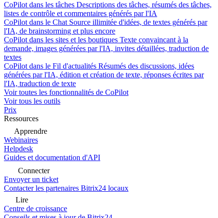
CoPilot dans les tâches
Descriptions des tâches, résumés des tâches,
listes de contrôle et commentaires générés par l'IA
CoPilot dans le Chat
Source illimitée d'idées, de textes générés par
l'IA, de brainstorming et plus encore
CoPilot dans les sites et les boutiques
Texte convaincant à la
demande, images générées par l'IA, invites détaillées, traduction de
textes
CoPilot dans le Fil d'actualités
Résumés des discussions, idées
générées par l'IA, édition et création de texte, réponses écrites par
l'IA, traduction de texte
Voir toutes les fonctionnalités de CoPilot
Voir tous les outils
Prix
Ressources
Apprendre
Webinaires
Helpdesk
Guides et documentation d'API
Connecter
Envoyer un ticket
Contacter les partenaires Bitrix24 locaux
Lire
Centre de croissance
Conseils et mises à jour de Bitrix24