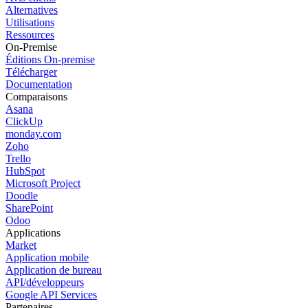
Alternatives
Utilisations
Ressources
On-Premise
Éditions On-premise
Télécharger
Documentation
Comparaisons
Asana
ClickUp
monday.com
Zoho
Trello
HubSpot
Microsoft Project
Doodle
SharePoint
Odoo
Applications
Market
Application mobile
Application de bureau
API/développeurs
Google API Services
Partenaires