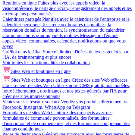
Réunions en ligne
Faites plus avec les appels vidéo, la
visioconférence, le partage d'écran, l'enregistrement des appels et les
arrière-plans personnalisés
Calendriers partagés
Planifiez avec le calendrier de l'entreprise et le
calendrier personnel, les créneaux horaires disponibles, la
réservation de salles de réunion, la synchronisation du calendrier
Communications pour appareils mobiles
Messagerie d'équipe,
appels vidéo, commentaires, calendrier, notifications où que vous
soyez
CoPilot dans le Chat
Source illimitée d'idées, de textes générés par
l'IA, de brainstorming et plus encore
Voir toutes les fonctionnalités de collaboration
Sites Web et boutiques en ligne
Sites Web et boutiques en ligne
Créez des sites Web efficaces
Constructeur de sites Web
Utilisez notre CMS gratuit, nos modèles,
notre hébergement, nos images et nos textes générés par l'IA pour
créer des sites impressionnants
Ventes sur les réseaux sociaux
Vendez vos produits directement via
Facebook, Instagram, WhatsApp ou Telegram
Formulaires de sites Web
Capturez des prospects avec des
formulaires de commande personnalisés, des formulaires
d'inscription et de commentaires, et des formulaires comprenant des
champs conditionnels
Pages de destination
Générez des prospects avec les formulaires de