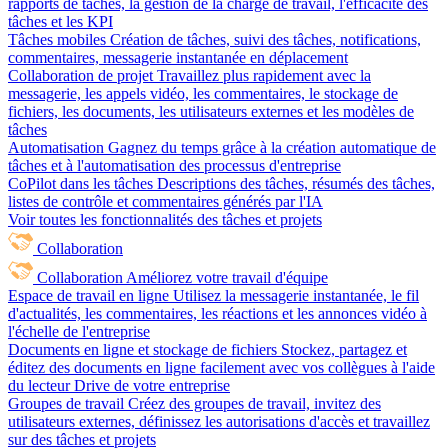
rapports de tâches, la gestion de la charge de travail, l'efficacité des
tâches et les KPI
Tâches mobiles
Création de tâches, suivi des tâches, notifications,
commentaires, messagerie instantanée en déplacement
Collaboration de projet
Travaillez plus rapidement avec la
messagerie, les appels vidéo, les commentaires, le stockage de
fichiers, les documents, les utilisateurs externes et les modèles de
tâches
Automatisation
Gagnez du temps grâce à la création automatique de
tâches et à l'automatisation des processus d'entreprise
CoPilot dans les tâches
Descriptions des tâches, résumés des tâches,
listes de contrôle et commentaires générés par l'IA
Voir toutes les fonctionnalités des tâches et projets
Collaboration
Collaboration
Améliorez votre travail d'équipe
Espace de travail en ligne
Utilisez la messagerie instantanée, le fil
d'actualités, les commentaires, les réactions et les annonces vidéo à
l'échelle de l'entreprise
Documents en ligne et stockage de fichiers
Stockez, partagez et
éditez des documents en ligne facilement avec vos collègues à l'aide
du lecteur Drive de votre entreprise
Groupes de travail
Créez des groupes de travail, invitez des
utilisateurs externes, définissez les autorisations d'accès et travaillez
sur des tâches et projets