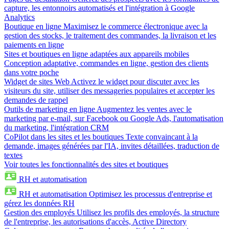
capture, les entonnoirs automatisés et l'intégration à Google
Analytics
Boutique en ligne
Maximisez le commerce électronique avec la
gestion des stocks, le traitement des commandes, la livraison et les
paiements en ligne
Sites et boutiques en ligne adaptées aux appareils mobiles
Conception adaptative, commandes en ligne, gestion des clients
dans votre poche
Widget de sites Web
Activez le widget pour discuter avec les
visiteurs du site, utiliser des messageries populaires et accepter les
demandes de rappel
Outils de marketing en ligne
Augmentez les ventes avec le
marketing par e-mail, sur Facebook ou Google Ads, l'automatisation
du marketing, l'intégration CRM
CoPilot dans les sites et les boutiques
Texte convaincant à la
demande, images générées par l'IA, invites détaillées, traduction de
textes
Voir toutes les fonctionnalités des sites et boutiques
RH et automatisation
RH et automatisation
Optimisez les processus d'entreprise et
gérez les données RH
Gestion des employés
Utilisez les profils des employés, la structure
de l'entreprise, les autorisations d'accès, Active Directory