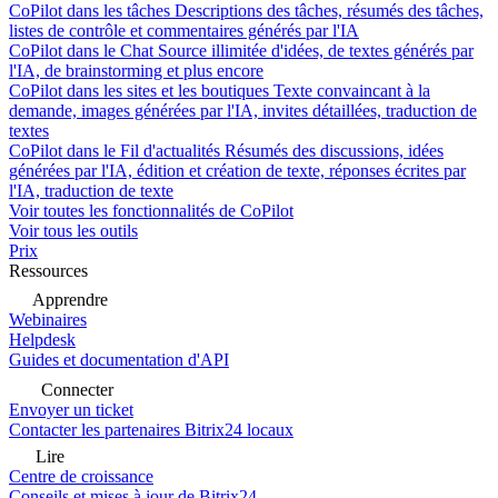
CoPilot dans les tâches
Descriptions des tâches, résumés des tâches,
listes de contrôle et commentaires générés par l'IA
CoPilot dans le Chat
Source illimitée d'idées, de textes générés par
l'IA, de brainstorming et plus encore
CoPilot dans les sites et les boutiques
Texte convaincant à la
demande, images générées par l'IA, invites détaillées, traduction de
textes
CoPilot dans le Fil d'actualités
Résumés des discussions, idées
générées par l'IA, édition et création de texte, réponses écrites par
l'IA, traduction de texte
Voir toutes les fonctionnalités de CoPilot
Voir tous les outils
Prix
Ressources
Apprendre
Webinaires
Helpdesk
Guides et documentation d'API
Connecter
Envoyer un ticket
Contacter les partenaires Bitrix24 locaux
Lire
Centre de croissance
Conseils et mises à jour de Bitrix24