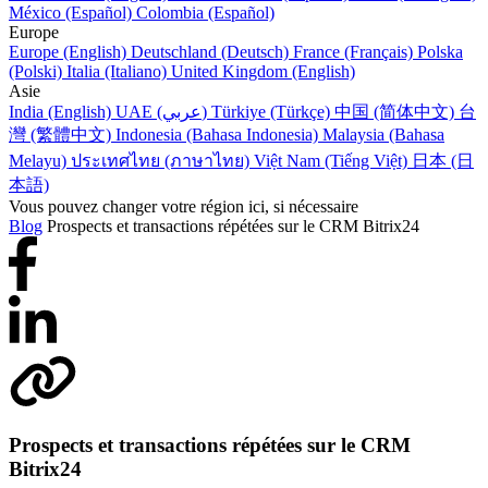
México (Español)
Colombia (Español)
Europe
Europe (English)
Deutschland (Deutsch)
France (Français)
Polska
(Polski)
Italia (Italiano)
United Kingdom (English)
Asie
India (English)
UAE (عربي)
Türkiye (Türkçe)
中国 (简体中文)
台
灣 (繁體中文)
Indonesia (Bahasa Indonesia)
Malaysia (Bahasa
Melayu)
ประเทศไทย (ภาษาไทย)
Việt Nam (Tiếng Việt)
日本 (日
本語)
Vous pouvez changer votre région ici, si nécessaire
Blog
Prospects et transactions répétées sur le CRM Bitrix24
Prospects et transactions répétées sur le CRM
Bitrix24