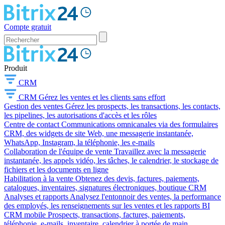
Compte gratuit
Produit
CRM
CRM
Gérez les ventes et les clients sans effort
Gestion des ventes
Gérez les prospects, les transactions, les contacts,
les pipelines, les autorisations d'accès et les rôles
Centre de contact
Communications omnicanales via des formulaires
CRM, des widgets de site Web, une messagerie instantanée,
WhatsApp, Instagram, la téléphonie, les e-mails
Collaboration de l'équipe de vente
Travaillez avec la messagerie
instantanée, les appels vidéo, les tâches, le calendrier, le stockage de
fichiers et les documents en ligne
Habilitation à la vente
Obtenez des devis, factures, paiements,
catalogues, inventaires, signatures électroniques, boutique CRM
Analyses et rapports
Analysez l'entonnoir des ventes, la performance
des employés, les renseignements sur les ventes et les rapports BI
CRM mobile
Prospects, transactions, factures, paiements,
téléphonie, e-mails, inventaire, calendrier à portée de main