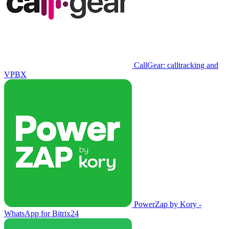
CallGear: calltracking and
VPBX
PowerZap by Kory -
WhatsApp for Bitrix24