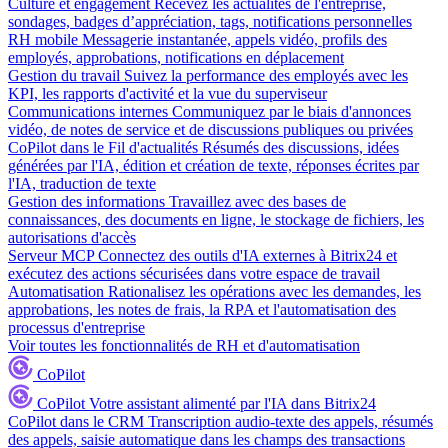
Culture et engagement
Recevez les actualités de l'entreprise,
sondages, badges d’appréciation, tags, notifications personnelles
RH mobile
Messagerie instantanée, appels vidéo, profils des
employés, approbations, notifications en déplacement
Gestion du travail
Suivez la performance des employés avec les
KPI, les rapports d'activité et la vue du superviseur
Communications internes
Communiquez par le biais d'annonces
vidéo, de notes de service et de discussions publiques ou privées
CoPilot dans le Fil d'actualités
Résumés des discussions, idées
générées par l'IA, édition et création de texte, réponses écrites par
l'IA, traduction de texte
Gestion des informations
Travaillez avec des bases de
connaissances, des documents en ligne, le stockage de fichiers, les
autorisations d'accès
Serveur MCP
Connectez des outils d'IA externes à Bitrix24 et
exécutez des actions sécurisées dans votre espace de travail
Automatisation
Rationalisez les opérations avec les demandes, les
approbations, les notes de frais, la RPA et l'automatisation des
processus d'entreprise
Voir toutes les fonctionnalités de RH et d'automatisation
CoPilot
CoPilot
Votre assistant alimenté par l'IA dans Bitrix24
CoPilot dans le CRM
Transcription audio-texte des appels, résumés
des appels, saisie automatique dans les champs des transactions