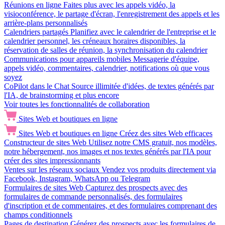
Réunions en ligne
Faites plus avec les appels vidéo, la
visioconférence, le partage d'écran, l'enregistrement des appels et les
arrière-plans personnalisés
Calendriers partagés
Planifiez avec le calendrier de l'entreprise et le
calendrier personnel, les créneaux horaires disponibles, la
réservation de salles de réunion, la synchronisation du calendrier
Communications pour appareils mobiles
Messagerie d'équipe,
appels vidéo, commentaires, calendrier, notifications où que vous
soyez
CoPilot dans le Chat
Source illimitée d'idées, de textes générés par
l'IA, de brainstorming et plus encore
Voir toutes les fonctionnalités de collaboration
Sites Web et boutiques en ligne
Sites Web et boutiques en ligne
Créez des sites Web efficaces
Constructeur de sites Web
Utilisez notre CMS gratuit, nos modèles,
notre hébergement, nos images et nos textes générés par l'IA pour
créer des sites impressionnants
Ventes sur les réseaux sociaux
Vendez vos produits directement via
Facebook, Instagram, WhatsApp ou Telegram
Formulaires de sites Web
Capturez des prospects avec des
formulaires de commande personnalisés, des formulaires
d'inscription et de commentaires, et des formulaires comprenant des
champs conditionnels
Pages de destination
Générez des prospects avec les formulaires de