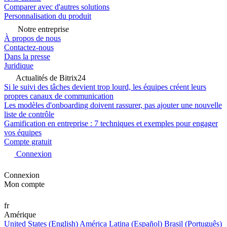
Comparer avec d'autres solutions
Personnalisation du produit
Notre entreprise
À propos de nous
Contactez-nous
Dans la presse
Juridique
Actualités de Bitrix24
Si le suivi des tâches devient trop lourd, les équipes créent leurs
propres canaux de communication
Les modèles d'onboarding doivent rassurer, pas ajouter une nouvelle
liste de contrôle
Gamification en entreprise : 7 techniques et exemples pour engager
vos équipes
Compte gratuit
Connexion
Connexion
Mon compte
fr
Amérique
United States (English)
América Latina (Español)
Brasil (Português)