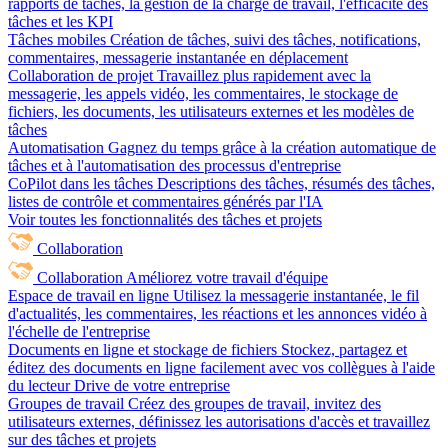
rapports de tâches, la gestion de la charge de travail, l'efficacité des
tâches et les KPI
Tâches mobiles
Création de tâches, suivi des tâches, notifications,
commentaires, messagerie instantanée en déplacement
Collaboration de projet
Travaillez plus rapidement avec la
messagerie, les appels vidéo, les commentaires, le stockage de
fichiers, les documents, les utilisateurs externes et les modèles de
tâches
Automatisation
Gagnez du temps grâce à la création automatique de
tâches et à l'automatisation des processus d'entreprise
CoPilot dans les tâches
Descriptions des tâches, résumés des tâches,
listes de contrôle et commentaires générés par l'IA
Voir toutes les fonctionnalités des tâches et projets
Collaboration
Collaboration
Améliorez votre travail d'équipe
Espace de travail en ligne
Utilisez la messagerie instantanée, le fil
d'actualités, les commentaires, les réactions et les annonces vidéo à
l'échelle de l'entreprise
Documents en ligne et stockage de fichiers
Stockez, partagez et
éditez des documents en ligne facilement avec vos collègues à l'aide
du lecteur Drive de votre entreprise
Groupes de travail
Créez des groupes de travail, invitez des
utilisateurs externes, définissez les autorisations d'accès et travaillez
sur des tâches et projets