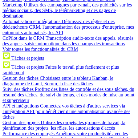
Marketing
Utilisez des campagnes par e-mail, des publicités sur les
médias sociaux, des SMS, le télémarketing et des pages de
destination
Automatisation et intégrations
Définissez des règles et des
déclencheurs CRM, l'automatisation des processus d'entreprise, mes
entonnoirs automatisés, les API
CoPilot dans le CRM
Transcription audio-texte des appels, résumés
des appels, saisie automatique dans les champs des transactions
Voir toutes les fonctionnalités du CRM
Tâches et projets
Tâches et projets
Faites le travail plus facilement et plus
rapidement
Gestion des tâches
Choisissez entre le tableau Kanban, le
diagramme de Gantt, Scrum, la liste des tâches
Suivi des tâches
Profitez des listes de contrôle et des sous-tâches, du
résumé des tâches, du suivi du temps, et des modes de mise au point
et superviseur
API et intégrations
Connectez vos tâches à d'autres services via
l'intégration API pour bénéficier d'une automatisation avancée des
tâches
Gestion des projets
Utilisez les projets, les groupes de travail, la
planification des projets, les rôles, les autorisations d'accès
Performance des employés
Améliorez votre productivité avec les