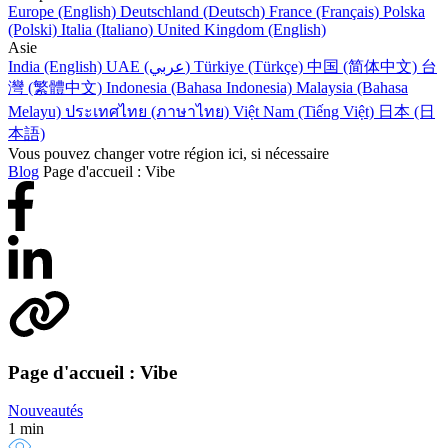
Europe (English)
Deutschland (Deutsch)
France (Français)
Polska
(Polski)
Italia (Italiano)
United Kingdom (English)
Asie
India (English)
UAE (عربي)
Türkiye (Türkçe)
中国 (简体中文)
台
灣 (繁體中文)
Indonesia (Bahasa Indonesia)
Malaysia (Bahasa
Melayu)
ประเทศไทย (ภาษาไทย)
Việt Nam (Tiếng Việt)
日本 (日
本語)
Vous pouvez changer votre région ici, si nécessaire
Blog
Page d'accueil : Vibe
Page d'accueil : Vibe
Nouveautés
1 min