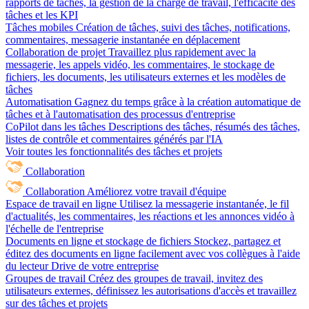
rapports de tâches, la gestion de la charge de travail, l'efficacité des
tâches et les KPI
Tâches mobiles
Création de tâches, suivi des tâches, notifications,
commentaires, messagerie instantanée en déplacement
Collaboration de projet
Travaillez plus rapidement avec la
messagerie, les appels vidéo, les commentaires, le stockage de
fichiers, les documents, les utilisateurs externes et les modèles de
tâches
Automatisation
Gagnez du temps grâce à la création automatique de
tâches et à l'automatisation des processus d'entreprise
CoPilot dans les tâches
Descriptions des tâches, résumés des tâches,
listes de contrôle et commentaires générés par l'IA
Voir toutes les fonctionnalités des tâches et projets
Collaboration
Collaboration
Améliorez votre travail d'équipe
Espace de travail en ligne
Utilisez la messagerie instantanée, le fil
d'actualités, les commentaires, les réactions et les annonces vidéo à
l'échelle de l'entreprise
Documents en ligne et stockage de fichiers
Stockez, partagez et
éditez des documents en ligne facilement avec vos collègues à l'aide
du lecteur Drive de votre entreprise
Groupes de travail
Créez des groupes de travail, invitez des
utilisateurs externes, définissez les autorisations d'accès et travaillez
sur des tâches et projets