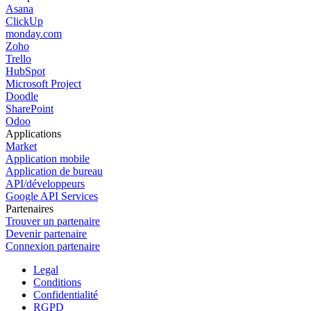
Asana
ClickUp
monday.com
Zoho
Trello
HubSpot
Microsoft Project
Doodle
SharePoint
Odoo
Applications
Market
Application mobile
Application de bureau
API/développeurs
Google API Services
Partenaires
Trouver un partenaire
Devenir partenaire
Connexion partenaire
Legal
Conditions
Confidentialité
RGPD