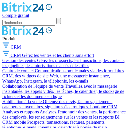
Compte gratuit
Produit
CRM
CRM
Gérez les ventes et les clients sans effort
Gestion des ventes
Gérez les prospects, les transactions, les contacts,
les pipelines, les autorisations d'accès et les rôles
Centre de contact
Communications omnicanales via des formulaires
CRM, des widgets de site Web, une messagerie instantanée,
WhatsApp, Instagram, la téléphonie, les e-mails
Collaboration de l'équipe de vente
Travaillez avec la messagerie
instantanée, les appels vidéo, les tâches, le calendrier, le stockage de
fichiers et les documents en ligne
Habilitation à la vente
Obtenez des devis, factures, paiements,
catalogues, inventaires, signatures électroniques, boutique CRM
Analyses et rapports
Analysez l'entonnoir des ventes, la performance
des employés, les renseignements sur les ventes et les rapports BI
CRM mobile
Prospects, transactions, factures, paiements,
téléphonie, e-mails, inventaire, calendrier à portée de main