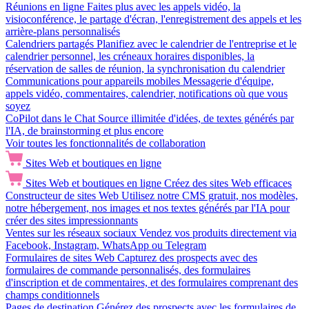
Réunions en ligne
Faites plus avec les appels vidéo, la
visioconférence, le partage d'écran, l'enregistrement des appels et les
arrière-plans personnalisés
Calendriers partagés
Planifiez avec le calendrier de l'entreprise et le
calendrier personnel, les créneaux horaires disponibles, la
réservation de salles de réunion, la synchronisation du calendrier
Communications pour appareils mobiles
Messagerie d'équipe,
appels vidéo, commentaires, calendrier, notifications où que vous
soyez
CoPilot dans le Chat
Source illimitée d'idées, de textes générés par
l'IA, de brainstorming et plus encore
Voir toutes les fonctionnalités de collaboration
Sites Web et boutiques en ligne
Sites Web et boutiques en ligne
Créez des sites Web efficaces
Constructeur de sites Web
Utilisez notre CMS gratuit, nos modèles,
notre hébergement, nos images et nos textes générés par l'IA pour
créer des sites impressionnants
Ventes sur les réseaux sociaux
Vendez vos produits directement via
Facebook, Instagram, WhatsApp ou Telegram
Formulaires de sites Web
Capturez des prospects avec des
formulaires de commande personnalisés, des formulaires
d'inscription et de commentaires, et des formulaires comprenant des
champs conditionnels
Pages de destination
Générez des prospects avec les formulaires de