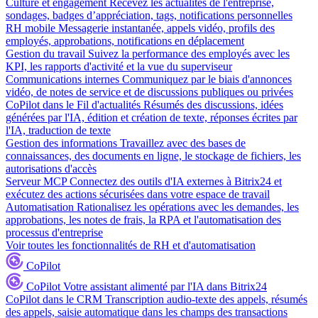
Culture et engagement
Recevez les actualités de l'entreprise,
sondages, badges d’appréciation, tags, notifications personnelles
RH mobile
Messagerie instantanée, appels vidéo, profils des
employés, approbations, notifications en déplacement
Gestion du travail
Suivez la performance des employés avec les
KPI, les rapports d'activité et la vue du superviseur
Communications internes
Communiquez par le biais d'annonces
vidéo, de notes de service et de discussions publiques ou privées
CoPilot dans le Fil d'actualités
Résumés des discussions, idées
générées par l'IA, édition et création de texte, réponses écrites par
l'IA, traduction de texte
Gestion des informations
Travaillez avec des bases de
connaissances, des documents en ligne, le stockage de fichiers, les
autorisations d'accès
Serveur MCP
Connectez des outils d'IA externes à Bitrix24 et
exécutez des actions sécurisées dans votre espace de travail
Automatisation
Rationalisez les opérations avec les demandes, les
approbations, les notes de frais, la RPA et l'automatisation des
processus d'entreprise
Voir toutes les fonctionnalités de RH et d'automatisation
CoPilot
CoPilot
Votre assistant alimenté par l'IA dans Bitrix24
CoPilot dans le CRM
Transcription audio-texte des appels, résumés
des appels, saisie automatique dans les champs des transactions