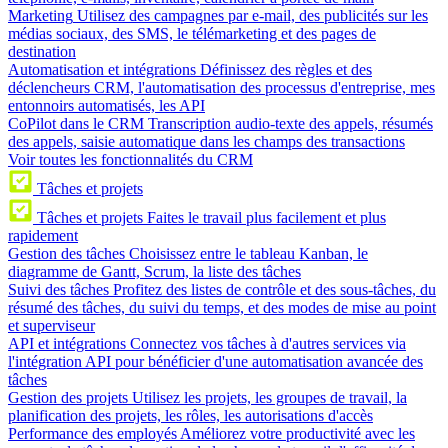
Marketing
Utilisez des campagnes par e-mail, des publicités sur les
médias sociaux, des SMS, le télémarketing et des pages de
destination
Automatisation et intégrations
Définissez des règles et des
déclencheurs CRM, l'automatisation des processus d'entreprise, mes
entonnoirs automatisés, les API
CoPilot dans le CRM
Transcription audio-texte des appels, résumés
des appels, saisie automatique dans les champs des transactions
Voir toutes les fonctionnalités du CRM
Tâches et projets
Tâches et projets
Faites le travail plus facilement et plus
rapidement
Gestion des tâches
Choisissez entre le tableau Kanban, le
diagramme de Gantt, Scrum, la liste des tâches
Suivi des tâches
Profitez des listes de contrôle et des sous-tâches, du
résumé des tâches, du suivi du temps, et des modes de mise au point
et superviseur
API et intégrations
Connectez vos tâches à d'autres services via
l'intégration API pour bénéficier d'une automatisation avancée des
tâches
Gestion des projets
Utilisez les projets, les groupes de travail, la
planification des projets, les rôles, les autorisations d'accès
Performance des employés
Améliorez votre productivité avec les