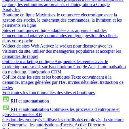
capture, les entonnoirs automatisés et l'intégration à Google
Analytics
Boutique en ligne
Maximisez le commerce électronique avec la
gestion des stocks, le traitement des commandes, la livraison et les
paiements en ligne
Sites et boutiques en ligne adaptées aux appareils mobiles
Conception adaptative, commandes en ligne, gestion des clients
dans votre poche
Widget de sites Web
Activez le widget pour discuter avec les
visiteurs du site, utiliser des messageries populaires et accepter les
demandes de rappel
Outils de marketing en ligne
Augmentez les ventes avec le
marketing par e-mail, sur Facebook ou Google Ads, l'automatisation
du marketing, l'intégration CRM
CoPilot dans les sites et les boutiques
Texte convaincant à la
demande, images générées par l'IA, invites détaillées, traduction de
textes
Voir toutes les fonctionnalités des sites et boutiques
RH et automatisation
RH et automatisation
Optimisez les processus d'entreprise et
gérez les données RH
Gestion des employés
Utilisez les profils des employés, la structure
de l'entreprise, les autorisations d'accès, Active Directory