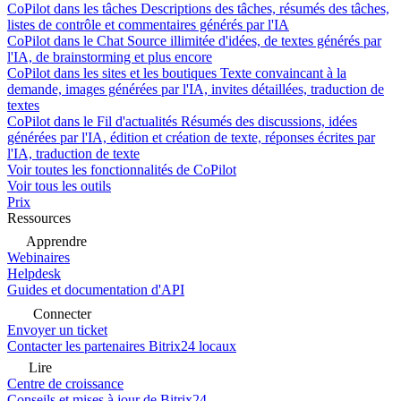
CoPilot dans les tâches
Descriptions des tâches, résumés des tâches,
listes de contrôle et commentaires générés par l'IA
CoPilot dans le Chat
Source illimitée d'idées, de textes générés par
l'IA, de brainstorming et plus encore
CoPilot dans les sites et les boutiques
Texte convaincant à la
demande, images générées par l'IA, invites détaillées, traduction de
textes
CoPilot dans le Fil d'actualités
Résumés des discussions, idées
générées par l'IA, édition et création de texte, réponses écrites par
l'IA, traduction de texte
Voir toutes les fonctionnalités de CoPilot
Voir tous les outils
Prix
Ressources
Apprendre
Webinaires
Helpdesk
Guides et documentation d'API
Connecter
Envoyer un ticket
Contacter les partenaires Bitrix24 locaux
Lire
Centre de croissance
Conseils et mises à jour de Bitrix24