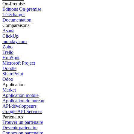
On-Premise
Éditions On-premise
Télécharger
Documentation
Comparaisons
Asana
ClickUp
monday.com
Zoho
Trello
HubSpot
Microsoft Project
Doodle
SharePoint
Odoo
Applications
Market
Application mobile
Application de bureau
API/développeurs
Google API Services
Partenaires
Trouver un partenaire
Devenir partenaire
Connexion partenaire