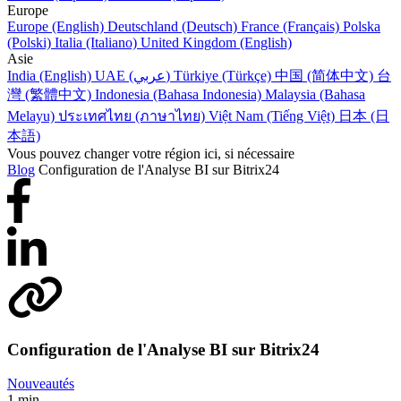
Europe
Europe (English)
Deutschland (Deutsch)
France (Français)
Polska
(Polski)
Italia (Italiano)
United Kingdom (English)
Asie
India (English)
UAE (عربي)
Türkiye (Türkçe)
中国 (简体中文)
台
灣 (繁體中文)
Indonesia (Bahasa Indonesia)
Malaysia (Bahasa
Melayu)
ประเทศไทย (ภาษาไทย)
Việt Nam (Tiếng Việt)
日本 (日
本語)
Vous pouvez changer votre région ici, si nécessaire
Blog
Configuration de l'Analyse BI sur Bitrix24
Configuration de l'Analyse BI sur Bitrix24
Nouveautés
1 min