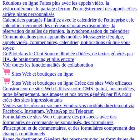
Réunions en ligne
Faites plus avec les appels vidéo, la
visioconférence, le partage d'écran, l'enregistrement des appels et les
arrière-plans personnalisés
Calendriers partagés
Planifiez avec le calendrier de l'entreprise et le
calendrier personnel, les créneaux horaires disponibles, la
réservation de salles de réunion, la synchronisation du calendrier
Communications pour appareils mobiles
Messagerie d'équipe,
appels vidéo, commentaires, calendrier, notifications où que vous
soyez
CoPilot dans le Chat
Source illimitée d'idées, de textes générés par
l'IA, de brainstorming et plus encore
Voir toutes les fonctionnalités de collaboration
Sites Web et boutiques en ligne
Sites Web et boutiques en ligne
Créez des sites Web efficaces
Constructeur de sites Web
Utilisez notre CMS gratuit, nos modèles,
notre hébergement, nos images et nos textes générés par l'IA pour
créer des sites impressionnants
Ventes sur les réseaux sociaux
Vendez vos produits directement via
Facebook, Instagram, WhatsApp ou Telegram
Formulaires de sites Web
Capturez des prospects avec des
formulaires de commande personnalisés, des formulaires
d'inscription et de commentaires, et des formulaires comprenant des
champs conditionnels
Pages de destination
Générez des prospects avec les formulaires de