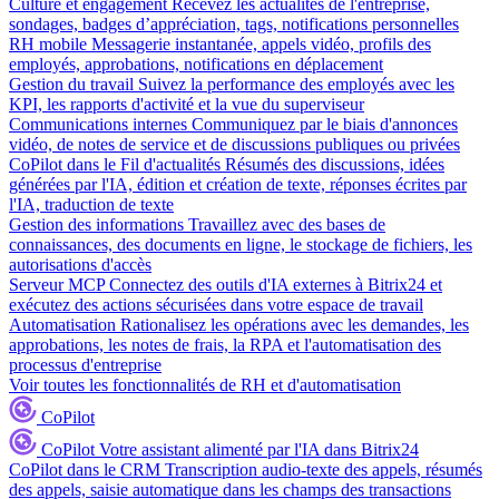
Culture et engagement
Recevez les actualités de l'entreprise,
sondages, badges d’appréciation, tags, notifications personnelles
RH mobile
Messagerie instantanée, appels vidéo, profils des
employés, approbations, notifications en déplacement
Gestion du travail
Suivez la performance des employés avec les
KPI, les rapports d'activité et la vue du superviseur
Communications internes
Communiquez par le biais d'annonces
vidéo, de notes de service et de discussions publiques ou privées
CoPilot dans le Fil d'actualités
Résumés des discussions, idées
générées par l'IA, édition et création de texte, réponses écrites par
l'IA, traduction de texte
Gestion des informations
Travaillez avec des bases de
connaissances, des documents en ligne, le stockage de fichiers, les
autorisations d'accès
Serveur MCP
Connectez des outils d'IA externes à Bitrix24 et
exécutez des actions sécurisées dans votre espace de travail
Automatisation
Rationalisez les opérations avec les demandes, les
approbations, les notes de frais, la RPA et l'automatisation des
processus d'entreprise
Voir toutes les fonctionnalités de RH et d'automatisation
CoPilot
CoPilot
Votre assistant alimenté par l'IA dans Bitrix24
CoPilot dans le CRM
Transcription audio-texte des appels, résumés
des appels, saisie automatique dans les champs des transactions