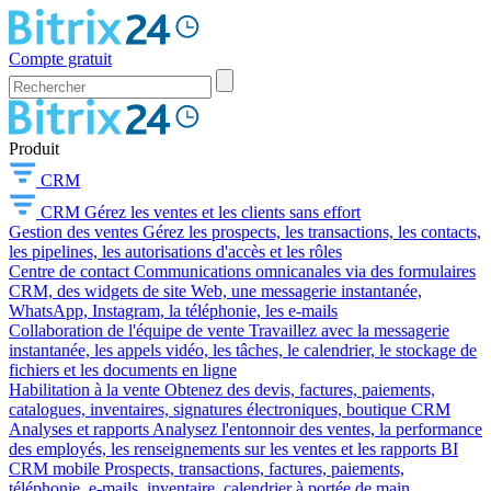
Compte gratuit
Produit
CRM
CRM
Gérez les ventes et les clients sans effort
Gestion des ventes
Gérez les prospects, les transactions, les contacts,
les pipelines, les autorisations d'accès et les rôles
Centre de contact
Communications omnicanales via des formulaires
CRM, des widgets de site Web, une messagerie instantanée,
WhatsApp, Instagram, la téléphonie, les e-mails
Collaboration de l'équipe de vente
Travaillez avec la messagerie
instantanée, les appels vidéo, les tâches, le calendrier, le stockage de
fichiers et les documents en ligne
Habilitation à la vente
Obtenez des devis, factures, paiements,
catalogues, inventaires, signatures électroniques, boutique CRM
Analyses et rapports
Analysez l'entonnoir des ventes, la performance
des employés, les renseignements sur les ventes et les rapports BI
CRM mobile
Prospects, transactions, factures, paiements,
téléphonie, e-mails, inventaire, calendrier à portée de main