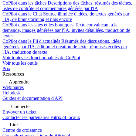
CoPilot dans les tâches
Descriptions des tâches, résumés des tâches,
listes de contrôle et commentaires générés par l'IA
CoPilot dans le Chat
Source illimitée d'idées, de textes générés par
l'IA, de brainstorming et plus encore
CoPilot dans les sites et les boutiques
Texte convaincant à la
demande, images générées par l'IA, invites détaillées, traduction de
textes
CoPilot dans le Fil d'actualités
Résumés des discussions, idées
générées par l'IA, édition et création de texte, réponses écrites par
l'IA, traduction de texte
Voir toutes les fonctionnalités de CoPilot
Voir tous les outils
Prix
Ressources
Apprendre
Webinaires
Helpdesk
Guides et documentation d'API
Connecter
Envoyer un ticket
Contacter les partenaires Bitrix24 locaux
Lire
Centre de croissance
Conseils et mises à jour de Bitrix24