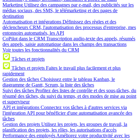
Marketing
Utilisez des campagnes par e-mail, des publicités sur les
médias sociaux, des SMS, le télémarketing et des pages de
destination
Automatisation et intégrations
Définissez des règles et des
déclencheurs CRM, l'automatisation des processus d'entreprise, mes
entonnoirs automatisés, les API
CoPilot dans le CRM
Transcription audio-texte des appels, résumés
des appels, saisie automatique dans les champs des transactions
Voir toutes les fonctionnalités du CRM
Tâches et projets
Tâches et projets
Faites le travail plus facilement et plus
rapidement
Gestion des tâches
Choisissez entre le tableau Kanban, le
diagramme de Gantt, Scrum, la liste des tâches
Suivi des tâches
Profitez des listes de contrôle et des sous-tâches, du
résumé des tâches, du suivi du temps, et des modes de mise au point
et superviseur
API et intégrations
Connectez vos tâches à d'autres services via
l'intégration API pour bénéficier d'une automatisation avancée des
tâches
Gestion des projets
Utilisez les projets, les groupes de travail, la
planification des projets, les rôles, les autorisations d'accès
Performance des employés
Améliorez votre productivité avec les