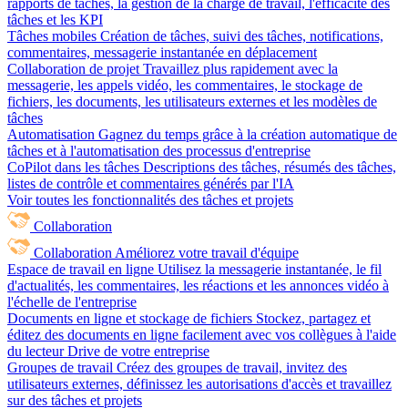
rapports de tâches, la gestion de la charge de travail, l'efficacité des
tâches et les KPI
Tâches mobiles
Création de tâches, suivi des tâches, notifications,
commentaires, messagerie instantanée en déplacement
Collaboration de projet
Travaillez plus rapidement avec la
messagerie, les appels vidéo, les commentaires, le stockage de
fichiers, les documents, les utilisateurs externes et les modèles de
tâches
Automatisation
Gagnez du temps grâce à la création automatique de
tâches et à l'automatisation des processus d'entreprise
CoPilot dans les tâches
Descriptions des tâches, résumés des tâches,
listes de contrôle et commentaires générés par l'IA
Voir toutes les fonctionnalités des tâches et projets
Collaboration
Collaboration
Améliorez votre travail d'équipe
Espace de travail en ligne
Utilisez la messagerie instantanée, le fil
d'actualités, les commentaires, les réactions et les annonces vidéo à
l'échelle de l'entreprise
Documents en ligne et stockage de fichiers
Stockez, partagez et
éditez des documents en ligne facilement avec vos collègues à l'aide
du lecteur Drive de votre entreprise
Groupes de travail
Créez des groupes de travail, invitez des
utilisateurs externes, définissez les autorisations d'accès et travaillez
sur des tâches et projets