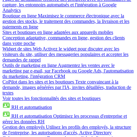
capture, les entonnoirs automatisés et l'intégration à Google
Analytics
Boutique en ligne
Maximisez le commerce électronique avec la
gestion des stocks, le traitement des commandes, la livraison et les
paiements en ligne
Sites et boutiques en ligne adaptées aux appareils mobiles
Conception adaptative, commandes en ligne, gestion des clients
dans votre poche
Widget de sites Web
Activez le widget pour discuter avec les
visiteurs du site, utiliser des messageries populaires et accepter les
demandes de rappel
Outils de marketing en ligne
Augmentez les ventes avec le
marketing par e-mail, sur Facebook ou Google Ads, l'automatisation
du marketing, l'intégration CRM
CoPilot dans les sites et les boutiques
Texte convaincant à la
demande, images générées par l'IA, invites détaillées, traduction de
textes
Voir toutes les fonctionnalités des sites et boutiques
RH et automatisation
RH et automatisation
Optimisez les processus d'entreprise et
gérez les données RH
Gestion des employés
Utilisez les profils des employés, la structure
de l'entreprise, les autorisations d'accès, Active Directory