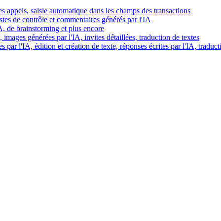
es appels, saisie automatique dans les champs des transactions
istes de contrôle et commentaires générés par l'IA
IA, de brainstorming et plus encore
images générées par l'IA, invites détaillées, traduction de textes
par l'IA, édition et création de texte, réponses écrites par l'IA, traduct