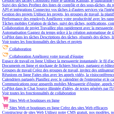
Gestion des tâches
Choisissez entre le tableau Kanban, le diagramme d
Suivi des tâches
Profitez des listes de contrôle et des sous-tâches, du
API et intégrations
Connectez vos tâches à d'autres services via l'int
Gestion des projets
Utilisez les projets, les groupes de travail, la plani
Performance des employés
Améliorez votre productivité avec les rappor
Tâches mobiles
Création de tâches, suivi des tâches, notifications, 
Collaboration de projet
Travaillez plus rapidement avec la messagerie, 
Automatisation
Gagnez du temps grâce à la création automatique de tâc
CoPilot dans les tâches
Descriptions des tâches, résumés des tâches, l
Voir toutes les fonctionnalités des tâches et projets
Collaboration
Collaboration
Améliorez votre travail d'équipe
Espace de travail en ligne
Utilisez la messagerie instantanée, le fil d'a
Documents en ligne et stockage de fichiers
Stockez, partagez et édite
Groupes de travail
Créez des groupes de travail, invitez des utilisateurs
Réunions en ligne
Faites plus avec les appels vidéo, la visioconférence
Calendriers partagés
Planifiez avec le calendrier de l'entreprise et le 
Communications pour appareils mobiles
Messagerie d'équipe, appels 
CoPilot dans le Chat
Source illimitée d'idées, de textes générés par l'
Voir toutes les fonctionnalités de collaboration
Sites Web et boutiques en ligne
Sites Web et boutiques en ligne
Créez des sites Web efficaces
Constructeur de sites Web
Utilisez notre CMS gratuit, nos modèles, no