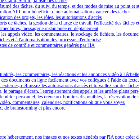
e Gantt, Scrum, la liste des tâches
 résumé des tâches, du suivi du temps, et des modes de mise au point et 
égration API pour bénéficier d'une automatisation avancée des tâches
fication des projets, les rôles, les autorisations d'accès
ts de tâches, la gestion de la charge de travail, l'efficacité des tâches e
commentaires, messagerie instantanée en déplacement
les appels vidéo, les commentaires, le stockage de fichiers, les document
hes et à l'automatisation des processus d'entreprise
istes de contrôle et commentaires générés par l'IA
ctualités, les commentaires, les réactions et les annonces vidéo à l'échelle
z des documents en ligne facilement avec vos collègues à l'aide du lecte
 externes, définissez les autorisations d'accès et travaillez sur des tâches
, le partage d'écran, l'enregistrement des appels et les arrière-plans per
calendrier personnel, les créneaux horaires disponibles, la réservation de
vidéo, commentaires, calendrier, notifications où que vous soyez
IA, de brainstorming et plus encore
tre hébergement, nos images et nos textes générés par l'IA pour créer d