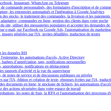
Facebook, Instagram, WhatsApp ou Telegram
 de commande personnalisés, des formulaires d'inscription et de comme
ture, les entonnoirs automatisés et l'intégration à Google Analytics
des stocks, le traitement des commandes, la livraison et les paiements 
adaptative, commandes en ligne, gestion des clients dans votre poche
 du site, utiliser des messageries populaires et accepter les demandes de
par e-mail, sur Facebook ou Google Ads, l'automatisation du marketing
images générées par l'IA, invites détaillées, traduction de textes
rez les données RH
 l'entreprise, les autorisations d'accès, Active Directory
, badges d’appréciation, tags, notifications personnelles
s, approbations, notifications en déplacement
s rapports d'activité et la vue du superviseur
de notes de service et de discussions publiques ou privées
par l'IA, édition et création de texte, réponses écrites par l'IA, traduct
es documents en ligne, le stockage de fichiers, les autorisations d'accè
z des actions sécurisées dans votre espace de travail
obations, les notes de frais, la RPA et l'automatisation des processus d'