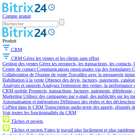
Compte gratuit
Produit
CRM
CRM
Gérez les ventes et les clients sans effort
Gestion des ventes
Gérez les prospects, les transactions, les contacts, l
Centre de contact
Communications omnicanales via des formulaires CR
Collaboration de l'équipe de vente
Travaillez avec la messagerie instan
Habilitation à la vente
Obtenez des devis, factures, paiements, catalo
Analyses et rapports
Analysez l'entonnoir des ventes, la performance d
CRM mobile
Prospects, transactions, factures, paiements, téléphonie, 
Marketing
Utilisez des campagnes par e-mail, des publicités sur les m
Automatisation et intégrations
Définissez des règles et des déclencheu
CoPilot dans le CRM
Transcription audio-texte des appels, résumés d
Voir toutes les fonctionnalités du CRM
Tâches et projets
Tâches et projets
Faites le travail plus facilement et plus rapideme