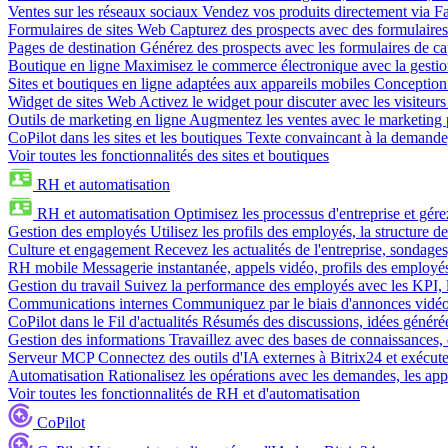
Ventes sur les réseaux sociaux
Vendez vos produits directement via 
Formulaires de sites Web
Capturez des prospects avec des formulaires
Pages de destination
Générez des prospects avec les formulaires de cap
Boutique en ligne
Maximisez le commerce électronique avec la gestion 
Sites et boutiques en ligne adaptées aux appareils mobiles
Conception 
Widget de sites Web
Activez le widget pour discuter avec les visiteurs
Outils de marketing en ligne
Augmentez les ventes avec le marketing 
CoPilot dans les sites et les boutiques
Texte convaincant à la demande, 
Voir toutes les fonctionnalités des sites et boutiques
RH et automatisation
RH et automatisation
Optimisez les processus d'entreprise et gé
Gestion des employés
Utilisez les profils des employés, la structure de
Culture et engagement
Recevez les actualités de l'entreprise, sondages
RH mobile
Messagerie instantanée, appels vidéo, profils des employé
Gestion du travail
Suivez la performance des employés avec les KPI, le
Communications internes
Communiquez par le biais d'annonces vidéo, 
CoPilot dans le Fil d'actualités
Résumés des discussions, idées générées 
Gestion des informations
Travaillez avec des bases de connaissances, d
Serveur MCP
Connectez des outils d'IA externes à Bitrix24 et exécute
Automatisation
Rationalisez les opérations avec les demandes, les appr
Voir toutes les fonctionnalités de RH et d'automatisation
CoPilot