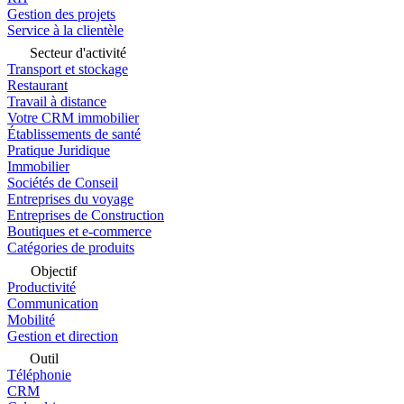
Gestion des projets
Service à la clientèle
Secteur d'activité
Transport et stockage
Restaurant
Travail à distance
Votre CRM immobilier
Établissements de santé
Pratique Juridique
Immobilier
Sociétés de Conseil
Entreprises du voyage
Entreprises de Construction
Boutiques et e-commerce
Catégories de produits
Objectif
Productivité
Communication
Mobilité
Gestion et direction
Outil
Téléphonie
CRM