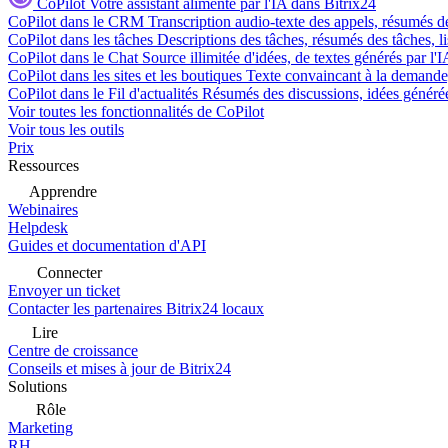
CoPilot
Votre assistant alimenté par l'IA dans Bitrix24
CoPilot dans le CRM
Transcription audio-texte des appels, résumés d
CoPilot dans les tâches
Descriptions des tâches, résumés des tâches, l
CoPilot dans le Chat
Source illimitée d'idées, de textes générés par l'
CoPilot dans les sites et les boutiques
Texte convaincant à la demande, 
CoPilot dans le Fil d'actualités
Résumés des discussions, idées générées 
Voir toutes les fonctionnalités de CoPilot
Voir tous les outils
Prix
Ressources
Apprendre
Webinaires
Helpdesk
Guides et documentation d'API
Connecter
Envoyer un ticket
Contacter les partenaires Bitrix24 locaux
Lire
Centre de croissance
Conseils et mises à jour de Bitrix24
Solutions
Rôle
Marketing
RH