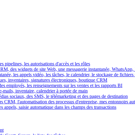
es pipelines, les autorisations d'accès et les rôles
M, des widgets de site Web, une messagerie instantanée, WhatsApp, Ins
tanée, les appels vidéo, les tâches, le calendrier, le stockage de fichier
gues, inventaires, signatures électroniques, boutique CRM
es employés, les renseignements sur les ventes et les rapports BI
e-mails, inventaire, calendrier à portée de main
édias sociaux, des SMS, le télémarketing et des pages de destination
rs CRM, l'automatisation des processus d'entreprise, mes entonnoirs au
es appels, saisie automatique dans les champs des transactions
nt