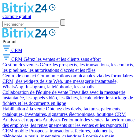
Compte gratuit
Produit
CRM
CRM
Gérez les ventes et les clients sans effort
Gestion des ventes
Gérez les prospects, les transactions, les contacts,
les pipelines, les autorisations d'accès et les rôles
Centre de contact
Communications omnicanales via des formulaires
CRM, des widgets de site Web, une messagerie instantanée,
WhatsApp, Instagram, la téléphonie, les e-mails
Collaboration de l'équipe de vente
Travaillez avec la messagerie
instantanée, les appels vidéo, les tâches, le calendrier, le stockage de
fichiers et les documents en ligne
Habilitation à la vente
Obtenez des devis, factures, paiements,
catalogues, inventaires, signatures électroniques, boutique CRM
Analyses et rapports
Analysez l'entonnoir des ventes, la performance
des employés, les renseignements sur les ventes et les rapports BI
CRM mobile
Prospects, transactions, factures, paiements,
téléphonie, e-mails, inventaire, calendrier à portée de main