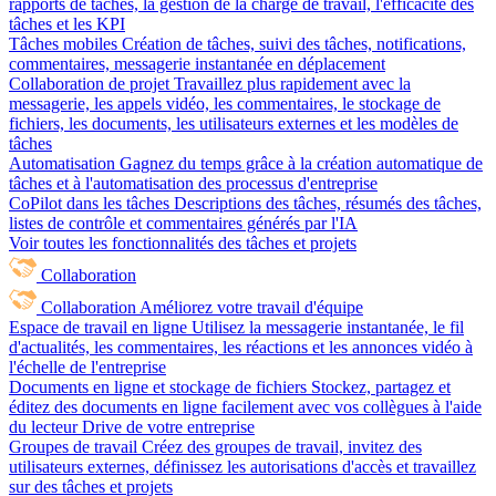
rapports de tâches, la gestion de la charge de travail, l'efficacité des
tâches et les KPI
Tâches mobiles
Création de tâches, suivi des tâches, notifications,
commentaires, messagerie instantanée en déplacement
Collaboration de projet
Travaillez plus rapidement avec la
messagerie, les appels vidéo, les commentaires, le stockage de
fichiers, les documents, les utilisateurs externes et les modèles de
tâches
Automatisation
Gagnez du temps grâce à la création automatique de
tâches et à l'automatisation des processus d'entreprise
CoPilot dans les tâches
Descriptions des tâches, résumés des tâches,
listes de contrôle et commentaires générés par l'IA
Voir toutes les fonctionnalités des tâches et projets
Collaboration
Collaboration
Améliorez votre travail d'équipe
Espace de travail en ligne
Utilisez la messagerie instantanée, le fil
d'actualités, les commentaires, les réactions et les annonces vidéo à
l'échelle de l'entreprise
Documents en ligne et stockage de fichiers
Stockez, partagez et
éditez des documents en ligne facilement avec vos collègues à l'aide
du lecteur Drive de votre entreprise
Groupes de travail
Créez des groupes de travail, invitez des
utilisateurs externes, définissez les autorisations d'accès et travaillez
sur des tâches et projets