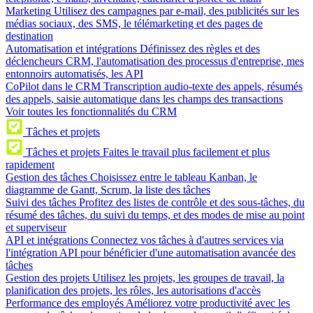
Marketing
Utilisez des campagnes par e-mail, des publicités sur les
médias sociaux, des SMS, le télémarketing et des pages de
destination
Automatisation et intégrations
Définissez des règles et des
déclencheurs CRM, l'automatisation des processus d'entreprise, mes
entonnoirs automatisés, les API
CoPilot dans le CRM
Transcription audio-texte des appels, résumés
des appels, saisie automatique dans les champs des transactions
Voir toutes les fonctionnalités du CRM
Tâches et projets
Tâches et projets
Faites le travail plus facilement et plus
rapidement
Gestion des tâches
Choisissez entre le tableau Kanban, le
diagramme de Gantt, Scrum, la liste des tâches
Suivi des tâches
Profitez des listes de contrôle et des sous-tâches, du
résumé des tâches, du suivi du temps, et des modes de mise au point
et superviseur
API et intégrations
Connectez vos tâches à d'autres services via
l'intégration API pour bénéficier d'une automatisation avancée des
tâches
Gestion des projets
Utilisez les projets, les groupes de travail, la
planification des projets, les rôles, les autorisations d'accès
Performance des employés
Améliorez votre productivité avec les