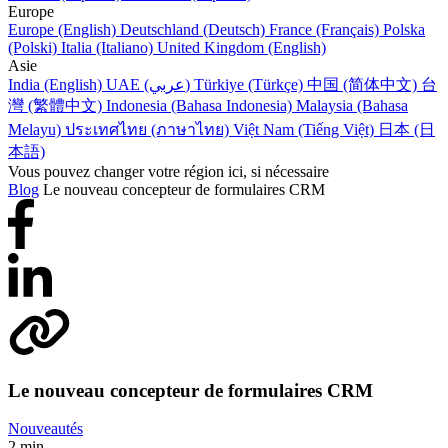
Europe
Europe (English)
Deutschland (Deutsch)
France (Français)
Polska
(Polski)
Italia (Italiano)
United Kingdom (English)
Asie
India (English)
UAE (عربي)
Türkiye (Türkçe)
中国 (简体中文)
台
灣 (繁體中文)
Indonesia (Bahasa Indonesia)
Malaysia (Bahasa
Melayu)
ประเทศไทย (ภาษาไทย)
Việt Nam (Tiếng Việt)
日本 (日
本語)
Vous pouvez changer votre région ici, si nécessaire
Blog
Le nouveau concepteur de formulaires CRM
Le nouveau concepteur de formulaires CRM
Nouveautés
2 min