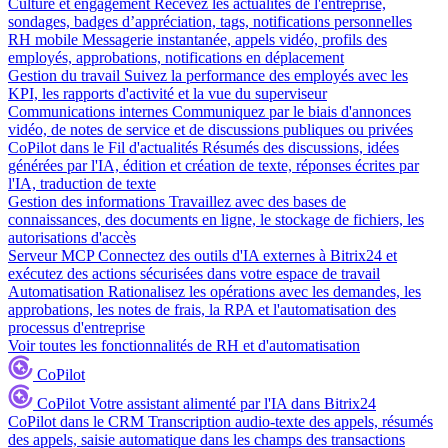
Culture et engagement
Recevez les actualités de l'entreprise,
sondages, badges d’appréciation, tags, notifications personnelles
RH mobile
Messagerie instantanée, appels vidéo, profils des
employés, approbations, notifications en déplacement
Gestion du travail
Suivez la performance des employés avec les
KPI, les rapports d'activité et la vue du superviseur
Communications internes
Communiquez par le biais d'annonces
vidéo, de notes de service et de discussions publiques ou privées
CoPilot dans le Fil d'actualités
Résumés des discussions, idées
générées par l'IA, édition et création de texte, réponses écrites par
l'IA, traduction de texte
Gestion des informations
Travaillez avec des bases de
connaissances, des documents en ligne, le stockage de fichiers, les
autorisations d'accès
Serveur MCP
Connectez des outils d'IA externes à Bitrix24 et
exécutez des actions sécurisées dans votre espace de travail
Automatisation
Rationalisez les opérations avec les demandes, les
approbations, les notes de frais, la RPA et l'automatisation des
processus d'entreprise
Voir toutes les fonctionnalités de RH et d'automatisation
CoPilot
CoPilot
Votre assistant alimenté par l'IA dans Bitrix24
CoPilot dans le CRM
Transcription audio-texte des appels, résumés
des appels, saisie automatique dans les champs des transactions