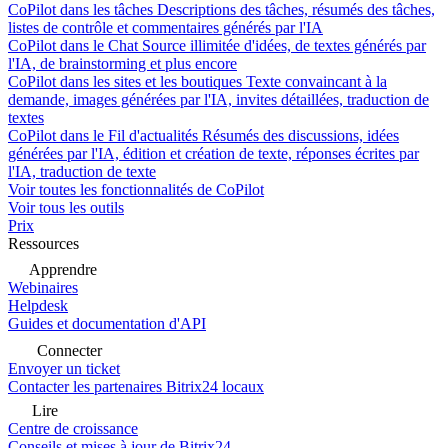
CoPilot dans les tâches
Descriptions des tâches, résumés des tâches,
listes de contrôle et commentaires générés par l'IA
CoPilot dans le Chat
Source illimitée d'idées, de textes générés par
l'IA, de brainstorming et plus encore
CoPilot dans les sites et les boutiques
Texte convaincant à la
demande, images générées par l'IA, invites détaillées, traduction de
textes
CoPilot dans le Fil d'actualités
Résumés des discussions, idées
générées par l'IA, édition et création de texte, réponses écrites par
l'IA, traduction de texte
Voir toutes les fonctionnalités de CoPilot
Voir tous les outils
Prix
Ressources
Apprendre
Webinaires
Helpdesk
Guides et documentation d'API
Connecter
Envoyer un ticket
Contacter les partenaires Bitrix24 locaux
Lire
Centre de croissance
Conseils et mises à jour de Bitrix24