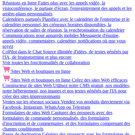
Réunions en ligne
Faites plus avec les appels vidéo, la
visioconférence, le partage d'écran, l'enregistrement des appels et les
arrière-plans personnalisés
Calendriers partagés
Planifiez avec le calendrier de l'entreprise et le
calendrier personnel, les créneaux horaires disponibles, la
réservation de salles de réunion, la synchronisation du calendrier
Communications pour appareils mobiles
Messagerie d'équipe,
appels vidéo, commentaires, calendrier, notifications où que vous
soyez
CoPilot dans le Chat
Source illimitée d'idées, de textes générés par
l'IA, de brainstorming et plus encore
Voir toutes les fonctionnalités de collaboration
Sites Web et boutiques en ligne
Sites Web et boutiques en ligne
Créez des sites Web efficaces
Constructeur de sites Web
Utilisez notre CMS gratuit, nos modèles,
notre hébergement, nos images et nos textes générés par l'IA pour
créer des sites impressionnants
Ventes sur les réseaux sociaux
Vendez vos produits directement via
Facebook, Instagram, WhatsApp ou Telegram
Formulaires de sites Web
Capturez des prospects avec des
formulaires de commande personnalisés, des formulaires
d'inscription et de commentaires, et des formulaires comprenant des
champs conditionnels
Pages de destination
Générez des prospects avec les formulaires de