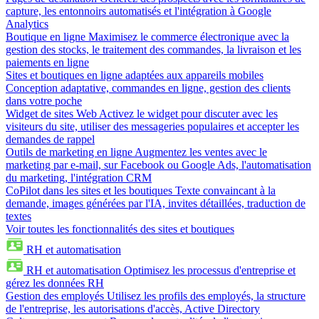
capture, les entonnoirs automatisés et l'intégration à Google
Analytics
Boutique en ligne
Maximisez le commerce électronique avec la
gestion des stocks, le traitement des commandes, la livraison et les
paiements en ligne
Sites et boutiques en ligne adaptées aux appareils mobiles
Conception adaptative, commandes en ligne, gestion des clients
dans votre poche
Widget de sites Web
Activez le widget pour discuter avec les
visiteurs du site, utiliser des messageries populaires et accepter les
demandes de rappel
Outils de marketing en ligne
Augmentez les ventes avec le
marketing par e-mail, sur Facebook ou Google Ads, l'automatisation
du marketing, l'intégration CRM
CoPilot dans les sites et les boutiques
Texte convaincant à la
demande, images générées par l'IA, invites détaillées, traduction de
textes
Voir toutes les fonctionnalités des sites et boutiques
RH et automatisation
RH et automatisation
Optimisez les processus d'entreprise et
gérez les données RH
Gestion des employés
Utilisez les profils des employés, la structure
de l'entreprise, les autorisations d'accès, Active Directory