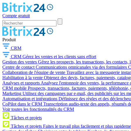
Compte gratuit
Produit
CRM
CRM
Gérez les ventes et les clients sans effort
Gestion des ventes
Gérez les prospects, les transactions, les contacts, l
Centre de contact
Communications omnicanales via des formulaires CR
Collaboration de l'équipe de vente
Travaillez avec la messagerie instan
Habilitation à la vente
Obtenez des devis, factures, paiements, catalo
Analyses et rapports
Analysez l'entonnoir des ventes, la performance d
CRM mobile
Prospects, transactions, factures, paiements, téléphonie, 
Marketing
Utilisez des campagnes par e-mail, des publicités sur les m
Automatisation et intégrations
Définissez des règles et des déclencheu
CoPilot dans le CRM
Transcription audio-texte des appels, résumés d
Voir toutes les fonctionnalités du CRM
Tâches et projets
Tâches et projets
Faites le travail plus facilement et plus rapideme