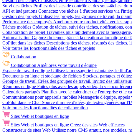
Gestion des tâches
Choisissez entre le tableau Kanban, le diagramme d
Suivi des tâches
Profitez des listes de contrôle et des sous-tâches, du
API et intégrations
Connectez vos tâches à d'autres services via l'int
Gestion des projets
Utilisez les projets, les groupes de travail, la plani
Performance des employés
Améliorez votre productivité avec les rappor
Tâches mobiles
Création de tâches, suivi des tâches, notifications, 
Collaboration de projet
Travaillez plus rapidement avec la messagerie, 
Automatisation
Gagnez du temps grâce à la création automatique de tâc
CoPilot dans les tâches
Descriptions des tâches, résumés des tâches, l
Voir toutes les fonctionnalités des tâches et projets
Collaboration
Collaboration
Améliorez votre travail d'équipe
Espace de travail en ligne
Utilisez la messagerie instantanée, le fil d'a
Documents en ligne et stockage de fichiers
Stockez, partagez et édite
Groupes de travail
Créez des groupes de travail, invitez des utilisateurs
Réunions en ligne
Faites plus avec les appels vidéo, la visioconférence
Calendriers partagés
Planifiez avec le calendrier de l'entreprise et le 
Communications pour appareils mobiles
Messagerie d'équipe, appels 
CoPilot dans le Chat
Source illimitée d'idées, de textes générés par l'
Voir toutes les fonctionnalités de collaboration
Sites Web et boutiques en ligne
Sites Web et boutiques en ligne
Créez des sites Web efficaces
Constructeur de sites Web
Utilisez notre CMS gratuit, nos modèles, no