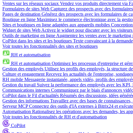
Ventes sur les réseaux sociaux
Vendez vos produits directement via 
Formulaires de sites Web
Capturez des prospects avec des formulaires
Pages de destination
Générez des prospects avec les formulaires de cap
Boutique en ligne
Maximisez le commerce électronique avec la gestion 
Sites et boutiques en ligne adaptées aux appareils mobiles
Conception 
Widget de sites Web
Activez le widget pour discuter avec les visiteurs
Outils de marketing en ligne
Augmentez les ventes avec le marketing 
CoPilot dans les sites et les boutiques
Texte convaincant à la demande, 
Voir toutes les fonctionnalités des sites et boutiques
RH et automatisation
RH et automatisation
Optimisez les processus d'entreprise et gé
Gestion des employés
Utilisez les profils des employés, la structure de
Culture et engagement
Recevez les actualités de l'entreprise, sondages
RH mobile
Messagerie instantanée, appels vidéo, profils des employé
Gestion du travail
Suivez la performance des employés avec les KPI, le
Communications internes
Communiquez par le biais d'annonces vidéo, 
CoPilot dans le Fil d'actualités
Résumés des discussions, idées générées 
Gestion des informations
Travaillez avec des bases de connaissances, d
Serveur MCP
Connectez des outils d'IA externes à Bitrix24 et exécute
Automatisation
Rationalisez les opérations avec les demandes, les appr
Voir toutes les fonctionnalités de RH et d'automatisation
CoPilot