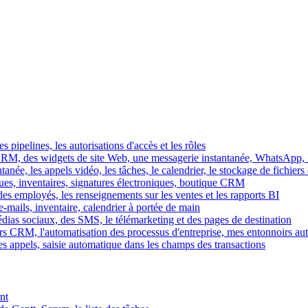
es pipelines, les autorisations d'accès et les rôles
M, des widgets de site Web, une messagerie instantanée, WhatsApp, Ins
tanée, les appels vidéo, les tâches, le calendrier, le stockage de fichier
gues, inventaires, signatures électroniques, boutique CRM
es employés, les renseignements sur les ventes et les rapports BI
e-mails, inventaire, calendrier à portée de main
édias sociaux, des SMS, le télémarketing et des pages de destination
rs CRM, l'automatisation des processus d'entreprise, mes entonnoirs au
es appels, saisie automatique dans les champs des transactions
nt