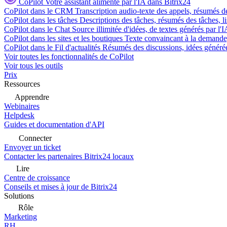
CoPilot
Votre assistant alimenté par l'IA dans Bitrix24
CoPilot dans le CRM
Transcription audio-texte des appels, résumés d
CoPilot dans les tâches
Descriptions des tâches, résumés des tâches, l
CoPilot dans le Chat
Source illimitée d'idées, de textes générés par l'
CoPilot dans les sites et les boutiques
Texte convaincant à la demande, 
CoPilot dans le Fil d'actualités
Résumés des discussions, idées générées 
Voir toutes les fonctionnalités de CoPilot
Voir tous les outils
Prix
Ressources
Apprendre
Webinaires
Helpdesk
Guides et documentation d'API
Connecter
Envoyer un ticket
Contacter les partenaires Bitrix24 locaux
Lire
Centre de croissance
Conseils et mises à jour de Bitrix24
Solutions
Rôle
Marketing
RH