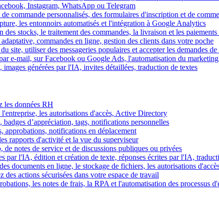
Facebook, Instagram, WhatsApp ou Telegram
 de commande personnalisés, des formulaires d'inscription et de comme
ture, les entonnoirs automatisés et l'intégration à Google Analytics
des stocks, le traitement des commandes, la livraison et les paiements 
adaptative, commandes en ligne, gestion des clients dans votre poche
 du site, utiliser des messageries populaires et accepter les demandes de
par e-mail, sur Facebook ou Google Ads, l'automatisation du marketing
images générées par l'IA, invites détaillées, traduction de textes
rez les données RH
 l'entreprise, les autorisations d'accès, Active Directory
, badges d’appréciation, tags, notifications personnelles
s, approbations, notifications en déplacement
s rapports d'activité et la vue du superviseur
de notes de service et de discussions publiques ou privées
par l'IA, édition et création de texte, réponses écrites par l'IA, traduct
es documents en ligne, le stockage de fichiers, les autorisations d'accè
z des actions sécurisées dans votre espace de travail
obations, les notes de frais, la RPA et l'automatisation des processus d'