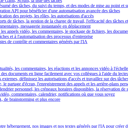
e Gantt, Scrum, la liste des tâches
 résumé des tâches, du suivi du temps, et des modes de mise au point et 
égration API pour bénéficier d'une automatisation avancée des tâches
fication des projets, les rôles, les autorisations d'accès
ts de tâches, la gestion de la charge de travail, l'efficacité des tâches e
commentaires, messagerie instantanée en déplacement
les appels vidéo, les commentaires, le stockage de fichiers, les document
hes et à l'automatisation des processus d'entreprise
istes de contrôle et commentaires générés par l'IA
ctualités, les commentaires, les réactions et les annonces vidéo à l'échelle
z des documents en ligne facilement avec vos collègues à l'aide du lecte
 externes, définissez les autorisations d'accès et travaillez sur des tâches
, le partage d'écran, l'enregistrement des appels et les arrière-plans per
calendrier personnel, les créneaux horaires disponibles, la réservation de
vidéo, commentaires, calendrier, notifications où que vous soyez
IA, de brainstorming et plus encore
tre hébergement, nos images et nos textes générés par l'IA pour créer d