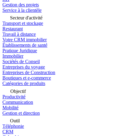
Gestion des projets
Service à la clientèle
Secteur d'activité
Transport et stockage
Restaurant
Travail à distance
Votre CRM immobilier
Établissements de santé
Pratique Juridique
Immobilier
Sociétés de Conseil
Entreprises du voyage
Entreprises de Construction
Boutiques et e-commerce
Catégories de produits
Objectif
Productivité
Communication
Mobilité
Gestion et direction
Outil
Téléphonie
CRM