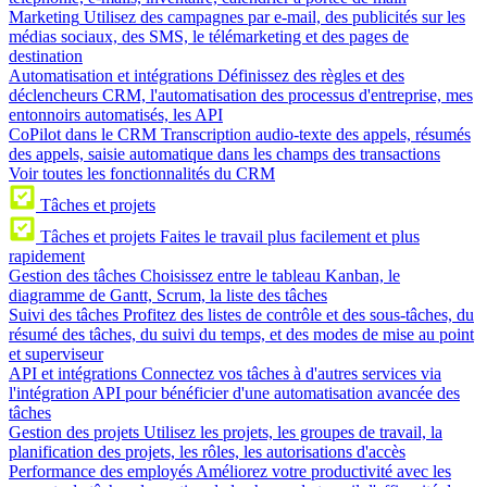
Marketing
Utilisez des campagnes par e-mail, des publicités sur les
médias sociaux, des SMS, le télémarketing et des pages de
destination
Automatisation et intégrations
Définissez des règles et des
déclencheurs CRM, l'automatisation des processus d'entreprise, mes
entonnoirs automatisés, les API
CoPilot dans le CRM
Transcription audio-texte des appels, résumés
des appels, saisie automatique dans les champs des transactions
Voir toutes les fonctionnalités du CRM
Tâches et projets
Tâches et projets
Faites le travail plus facilement et plus
rapidement
Gestion des tâches
Choisissez entre le tableau Kanban, le
diagramme de Gantt, Scrum, la liste des tâches
Suivi des tâches
Profitez des listes de contrôle et des sous-tâches, du
résumé des tâches, du suivi du temps, et des modes de mise au point
et superviseur
API et intégrations
Connectez vos tâches à d'autres services via
l'intégration API pour bénéficier d'une automatisation avancée des
tâches
Gestion des projets
Utilisez les projets, les groupes de travail, la
planification des projets, les rôles, les autorisations d'accès
Performance des employés
Améliorez votre productivité avec les