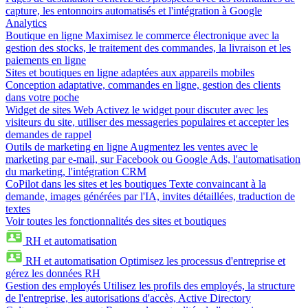
capture, les entonnoirs automatisés et l'intégration à Google
Analytics
Boutique en ligne
Maximisez le commerce électronique avec la
gestion des stocks, le traitement des commandes, la livraison et les
paiements en ligne
Sites et boutiques en ligne adaptées aux appareils mobiles
Conception adaptative, commandes en ligne, gestion des clients
dans votre poche
Widget de sites Web
Activez le widget pour discuter avec les
visiteurs du site, utiliser des messageries populaires et accepter les
demandes de rappel
Outils de marketing en ligne
Augmentez les ventes avec le
marketing par e-mail, sur Facebook ou Google Ads, l'automatisation
du marketing, l'intégration CRM
CoPilot dans les sites et les boutiques
Texte convaincant à la
demande, images générées par l'IA, invites détaillées, traduction de
textes
Voir toutes les fonctionnalités des sites et boutiques
RH et automatisation
RH et automatisation
Optimisez les processus d'entreprise et
gérez les données RH
Gestion des employés
Utilisez les profils des employés, la structure
de l'entreprise, les autorisations d'accès, Active Directory