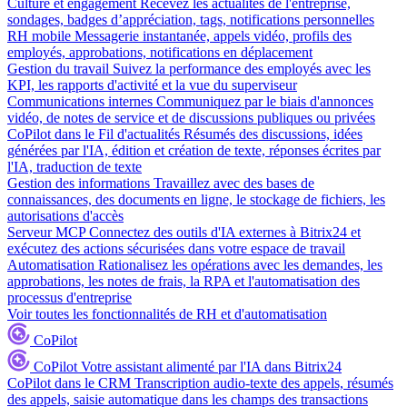
Culture et engagement
Recevez les actualités de l'entreprise,
sondages, badges d’appréciation, tags, notifications personnelles
RH mobile
Messagerie instantanée, appels vidéo, profils des
employés, approbations, notifications en déplacement
Gestion du travail
Suivez la performance des employés avec les
KPI, les rapports d'activité et la vue du superviseur
Communications internes
Communiquez par le biais d'annonces
vidéo, de notes de service et de discussions publiques ou privées
CoPilot dans le Fil d'actualités
Résumés des discussions, idées
générées par l'IA, édition et création de texte, réponses écrites par
l'IA, traduction de texte
Gestion des informations
Travaillez avec des bases de
connaissances, des documents en ligne, le stockage de fichiers, les
autorisations d'accès
Serveur MCP
Connectez des outils d'IA externes à Bitrix24 et
exécutez des actions sécurisées dans votre espace de travail
Automatisation
Rationalisez les opérations avec les demandes, les
approbations, les notes de frais, la RPA et l'automatisation des
processus d'entreprise
Voir toutes les fonctionnalités de RH et d'automatisation
CoPilot
CoPilot
Votre assistant alimenté par l'IA dans Bitrix24
CoPilot dans le CRM
Transcription audio-texte des appels, résumés
des appels, saisie automatique dans les champs des transactions