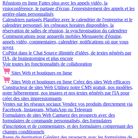
Réunions en ligne
Faites plus avec les appels vidéo, la
visioconférence, le partage d'écran, l'enregistrement des appels et les
arrière-plans personnalisés
Calendriers partagés
Planifiez avec le calendrier de l'entreprise et le
calendrier personnel, les créneaux horaires disponibles, la
réservation de salles de réunion, la synchronisation du calendrier
Communications pour appareils mobiles
Messagerie d'équipe,
appels vidéo, commentaires, calendrier, notifications où que vous
soyez
CoPilot dans le Chat
Source illimitée d'idées, de textes générés par
l'IA, de brainstorming et plus encore
Voir toutes les fonctionnalités de collaboration
Sites Web et boutiques en ligne
Sites Web et boutiques en ligne
Créez des sites Web efficaces
Constructeur de sites Web
Utilisez notre CMS gratuit, nos modèles,
notre hébergement, nos images et nos textes générés par l'IA pour
créer des sites impressionnants
Ventes sur les réseaux sociaux
Vendez vos produits directement via
Facebook, Instagram, WhatsApp ou Telegram
Formulaires de sites Web
Capturez des prospects avec des
formulaires de commande personnalisés, des formulaires
d'inscription et de commentaires, et des formulaires comprenant des
champs conditionnels
Pages de destination
Générez des prospects avec les formulaires de