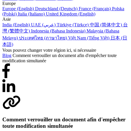
Europe
Europe (English)
Deutschland (Deutsch)
France (Français)
Polska
(Polski)
Italia (Italiano)
United Kingdom (English)
Asie
India (English)
UAE (عربي)
Türkiye (Türkçe)
中国 (简体中文)
台
灣 (繁體中文)
Indonesia (Bahasa Indonesia)
Malaysia (Bahasa
Melayu)
ประเทศไทย (ภาษาไทย)
Việt Nam (Tiếng Việt)
日本 (日
本語)
Vous pouvez changer votre région ici, si nécessaire
Blog
Comment verrouiller un document afin d'empêcher toute
modification simultanée
Comment verrouiller un document afin d'empêcher
toute modification simultanée