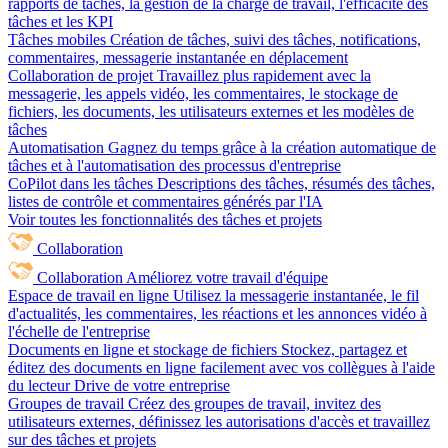
rapports de tâches, la gestion de la charge de travail, l'efficacité des
tâches et les KPI
Tâches mobiles
Création de tâches, suivi des tâches, notifications,
commentaires, messagerie instantanée en déplacement
Collaboration de projet
Travaillez plus rapidement avec la
messagerie, les appels vidéo, les commentaires, le stockage de
fichiers, les documents, les utilisateurs externes et les modèles de
tâches
Automatisation
Gagnez du temps grâce à la création automatique de
tâches et à l'automatisation des processus d'entreprise
CoPilot dans les tâches
Descriptions des tâches, résumés des tâches,
listes de contrôle et commentaires générés par l'IA
Voir toutes les fonctionnalités des tâches et projets
Collaboration
Collaboration
Améliorez votre travail d'équipe
Espace de travail en ligne
Utilisez la messagerie instantanée, le fil
d'actualités, les commentaires, les réactions et les annonces vidéo à
l'échelle de l'entreprise
Documents en ligne et stockage de fichiers
Stockez, partagez et
éditez des documents en ligne facilement avec vos collègues à l'aide
du lecteur Drive de votre entreprise
Groupes de travail
Créez des groupes de travail, invitez des
utilisateurs externes, définissez les autorisations d'accès et travaillez
sur des tâches et projets