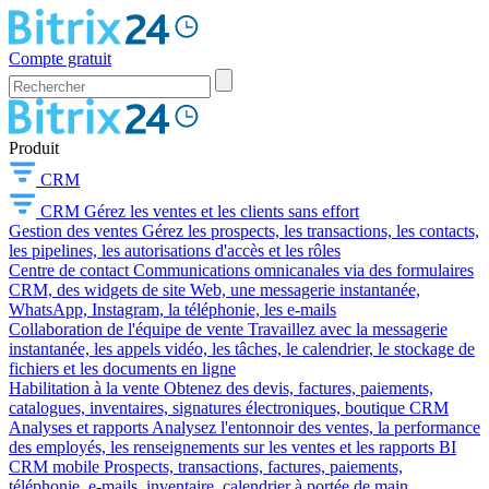
Compte gratuit
Produit
CRM
CRM
Gérez les ventes et les clients sans effort
Gestion des ventes
Gérez les prospects, les transactions, les contacts,
les pipelines, les autorisations d'accès et les rôles
Centre de contact
Communications omnicanales via des formulaires
CRM, des widgets de site Web, une messagerie instantanée,
WhatsApp, Instagram, la téléphonie, les e-mails
Collaboration de l'équipe de vente
Travaillez avec la messagerie
instantanée, les appels vidéo, les tâches, le calendrier, le stockage de
fichiers et les documents en ligne
Habilitation à la vente
Obtenez des devis, factures, paiements,
catalogues, inventaires, signatures électroniques, boutique CRM
Analyses et rapports
Analysez l'entonnoir des ventes, la performance
des employés, les renseignements sur les ventes et les rapports BI
CRM mobile
Prospects, transactions, factures, paiements,
téléphonie, e-mails, inventaire, calendrier à portée de main