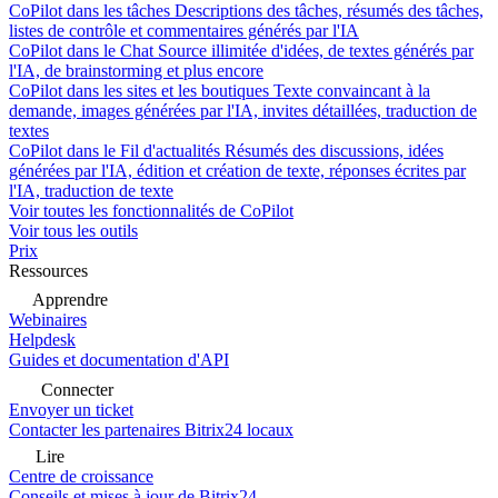
CoPilot dans les tâches
Descriptions des tâches, résumés des tâches,
listes de contrôle et commentaires générés par l'IA
CoPilot dans le Chat
Source illimitée d'idées, de textes générés par
l'IA, de brainstorming et plus encore
CoPilot dans les sites et les boutiques
Texte convaincant à la
demande, images générées par l'IA, invites détaillées, traduction de
textes
CoPilot dans le Fil d'actualités
Résumés des discussions, idées
générées par l'IA, édition et création de texte, réponses écrites par
l'IA, traduction de texte
Voir toutes les fonctionnalités de CoPilot
Voir tous les outils
Prix
Ressources
Apprendre
Webinaires
Helpdesk
Guides et documentation d'API
Connecter
Envoyer un ticket
Contacter les partenaires Bitrix24 locaux
Lire
Centre de croissance
Conseils et mises à jour de Bitrix24