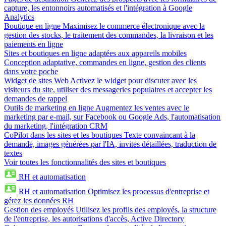
capture, les entonnoirs automatisés et l'intégration à Google
Analytics
Boutique en ligne
Maximisez le commerce électronique avec la
gestion des stocks, le traitement des commandes, la livraison et les
paiements en ligne
Sites et boutiques en ligne adaptées aux appareils mobiles
Conception adaptative, commandes en ligne, gestion des clients
dans votre poche
Widget de sites Web
Activez le widget pour discuter avec les
visiteurs du site, utiliser des messageries populaires et accepter les
demandes de rappel
Outils de marketing en ligne
Augmentez les ventes avec le
marketing par e-mail, sur Facebook ou Google Ads, l'automatisation
du marketing, l'intégration CRM
CoPilot dans les sites et les boutiques
Texte convaincant à la
demande, images générées par l'IA, invites détaillées, traduction de
textes
Voir toutes les fonctionnalités des sites et boutiques
RH et automatisation
RH et automatisation
Optimisez les processus d'entreprise et
gérez les données RH
Gestion des employés
Utilisez les profils des employés, la structure
de l'entreprise, les autorisations d'accès, Active Directory