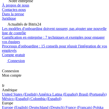
Notre entreprise
À propos de nous
Contactez-nous
Dans la presse
Juridique
Actualités de Bitrix24
Les modèles d'onboarding doivent rassurer, pas ajouter une nouvelle
liste de contrôle
Gamification en entreprise : 7 techniques et exemples pour engager
vos équipes
Processus d'onboarding : 15 conseils pour réussir l'intégration de vos
employés
Compte gratuit
Connexion
Connexion
Mon compte
fr
Amérique
United States (English)
América Latina (Español)
Brasil (Português)
México (Español)
Colombia (Español)
Europe
Europe (English)
Deutschland (Deutsch)
France (Français)
Polska