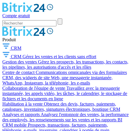
Compte gratuit
Produit
CRM
CRM
Gérez les ventes et les clients sans effort
Gestion des ventes
Gérez les prospects, les transactions, les contacts,
les pipelines, les autorisations d'accès et les rôles
Centre de contact
Communications omnicanales via des formulaires
CRM, des widgets de site Web, une messagerie instantanée,
WhatsApp, Instagram, la téléphonie, les e-mails
Collaboration de l'équipe de vente
Travaillez avec la messagerie
instantanée, les appels vidéo, les tâches, le calendrier, le stockage de
fichiers et les documents en ligne
Habilitation à la vente
Obtenez des devis, factures, paiements,
catalogues, inventaires, signatures électroniques, boutique CRM
Analyses et rapports
Analysez l'entonnoir des ventes, la performance
des employés, les renseignements sur les ventes et les rapports BI
CRM mobile
Prospects, transactions, factures, paiements,
téléphonie, e-mails, inventaire, calendrier à portée de main