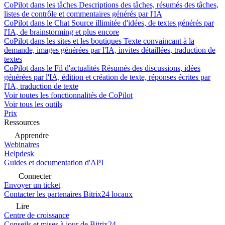
CoPilot dans les tâches
Descriptions des tâches, résumés des tâches,
listes de contrôle et commentaires générés par l'IA
CoPilot dans le Chat
Source illimitée d'idées, de textes générés par
l'IA, de brainstorming et plus encore
CoPilot dans les sites et les boutiques
Texte convaincant à la
demande, images générées par l'IA, invites détaillées, traduction de
textes
CoPilot dans le Fil d'actualités
Résumés des discussions, idées
générées par l'IA, édition et création de texte, réponses écrites par
l'IA, traduction de texte
Voir toutes les fonctionnalités de CoPilot
Voir tous les outils
Prix
Ressources
Apprendre
Webinaires
Helpdesk
Guides et documentation d'API
Connecter
Envoyer un ticket
Contacter les partenaires Bitrix24 locaux
Lire
Centre de croissance
Conseils et mises à jour de Bitrix24