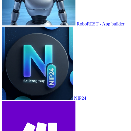
RoboREST - App builder
NIP24