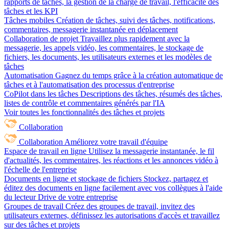
rapports de tâches, la gestion de la charge de travail, l'efficacité des
tâches et les KPI
Tâches mobiles
Création de tâches, suivi des tâches, notifications,
commentaires, messagerie instantanée en déplacement
Collaboration de projet
Travaillez plus rapidement avec la
messagerie, les appels vidéo, les commentaires, le stockage de
fichiers, les documents, les utilisateurs externes et les modèles de
tâches
Automatisation
Gagnez du temps grâce à la création automatique de
tâches et à l'automatisation des processus d'entreprise
CoPilot dans les tâches
Descriptions des tâches, résumés des tâches,
listes de contrôle et commentaires générés par l'IA
Voir toutes les fonctionnalités des tâches et projets
Collaboration
Collaboration
Améliorez votre travail d'équipe
Espace de travail en ligne
Utilisez la messagerie instantanée, le fil
d'actualités, les commentaires, les réactions et les annonces vidéo à
l'échelle de l'entreprise
Documents en ligne et stockage de fichiers
Stockez, partagez et
éditez des documents en ligne facilement avec vos collègues à l'aide
du lecteur Drive de votre entreprise
Groupes de travail
Créez des groupes de travail, invitez des
utilisateurs externes, définissez les autorisations d'accès et travaillez
sur des tâches et projets