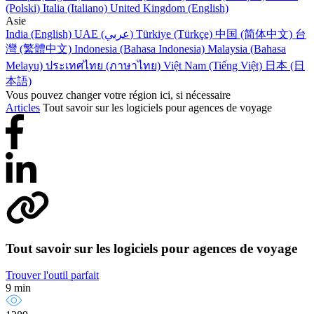
(Polski)
Italia (Italiano)
United Kingdom (English)
Asie
India (English)
UAE (عربي)
Türkiye (Türkçe)
中国 (简体中文)
台
灣 (繁體中文)
Indonesia (Bahasa Indonesia)
Malaysia (Bahasa
Melayu)
ประเทศไทย (ภาษาไทย)
Việt Nam (Tiếng Việt)
日本 (日
本語)
Vous pouvez changer votre région ici, si nécessaire
Articles
Tout savoir sur les logiciels pour agences de voyage
Tout savoir sur les logiciels pour agences de voyage
Trouver l'outil parfait
9 min