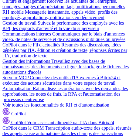
Culture et engagement
Recevez les actualités de l'entreprise,
sondages, badges d’appréciation, tags, notifications personnelles
RH mobile
Messagerie instantanée, appels vidéo, profils des
employés, approbations, notifications en déplacement
Gestion du travail
Suivez la performance des employés avec les
KPI, les rapports d'activité et la vue du superviseur
Communications internes
Communiquez par le biais d'annonces
vidéo, de notes de service et de discussions publiques ou privées
CoPilot dans le Fil d'actualités
Résumés des discussions, idées
générées par l'IA, édition et création de texte, réponses écrites par
l'IA, traduction de texte
Gestion des informations
Travaillez avec des bases de
connaissances, des documents en ligne, le stockage de fichiers, les
autorisations d'accès
Serveur MCP
Connectez des outils d'IA externes à Bitrix24 et
exécutez des actions sécurisées dans votre espace de travail
Automatisation
Rationalisez les opérations avec les demandes, les
approbations, les notes de frais, la RPA et l'automatisation des
processus d'entreprise
Voir toutes les fonctionnalités de RH et d'automatisation
CoPilot
CoPilot
Votre assistant alimenté par l'IA dans Bitrix24
CoPilot dans le CRM
Transcription audio-texte des appels, résumés
des appels, saisie automatique dans les champs des transactions