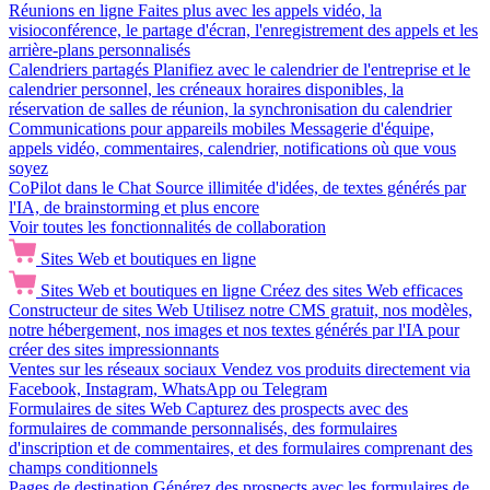
Réunions en ligne
Faites plus avec les appels vidéo, la
visioconférence, le partage d'écran, l'enregistrement des appels et les
arrière-plans personnalisés
Calendriers partagés
Planifiez avec le calendrier de l'entreprise et le
calendrier personnel, les créneaux horaires disponibles, la
réservation de salles de réunion, la synchronisation du calendrier
Communications pour appareils mobiles
Messagerie d'équipe,
appels vidéo, commentaires, calendrier, notifications où que vous
soyez
CoPilot dans le Chat
Source illimitée d'idées, de textes générés par
l'IA, de brainstorming et plus encore
Voir toutes les fonctionnalités de collaboration
Sites Web et boutiques en ligne
Sites Web et boutiques en ligne
Créez des sites Web efficaces
Constructeur de sites Web
Utilisez notre CMS gratuit, nos modèles,
notre hébergement, nos images et nos textes générés par l'IA pour
créer des sites impressionnants
Ventes sur les réseaux sociaux
Vendez vos produits directement via
Facebook, Instagram, WhatsApp ou Telegram
Formulaires de sites Web
Capturez des prospects avec des
formulaires de commande personnalisés, des formulaires
d'inscription et de commentaires, et des formulaires comprenant des
champs conditionnels
Pages de destination
Générez des prospects avec les formulaires de