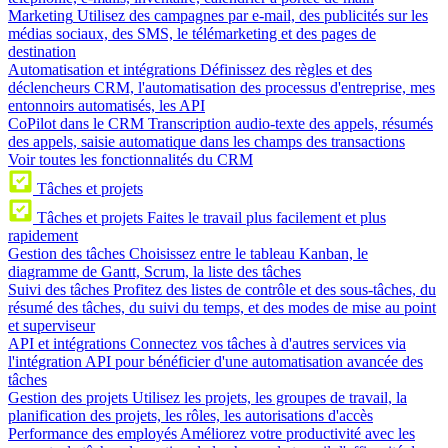
Marketing
Utilisez des campagnes par e-mail, des publicités sur les
médias sociaux, des SMS, le télémarketing et des pages de
destination
Automatisation et intégrations
Définissez des règles et des
déclencheurs CRM, l'automatisation des processus d'entreprise, mes
entonnoirs automatisés, les API
CoPilot dans le CRM
Transcription audio-texte des appels, résumés
des appels, saisie automatique dans les champs des transactions
Voir toutes les fonctionnalités du CRM
Tâches et projets
Tâches et projets
Faites le travail plus facilement et plus
rapidement
Gestion des tâches
Choisissez entre le tableau Kanban, le
diagramme de Gantt, Scrum, la liste des tâches
Suivi des tâches
Profitez des listes de contrôle et des sous-tâches, du
résumé des tâches, du suivi du temps, et des modes de mise au point
et superviseur
API et intégrations
Connectez vos tâches à d'autres services via
l'intégration API pour bénéficier d'une automatisation avancée des
tâches
Gestion des projets
Utilisez les projets, les groupes de travail, la
planification des projets, les rôles, les autorisations d'accès
Performance des employés
Améliorez votre productivité avec les