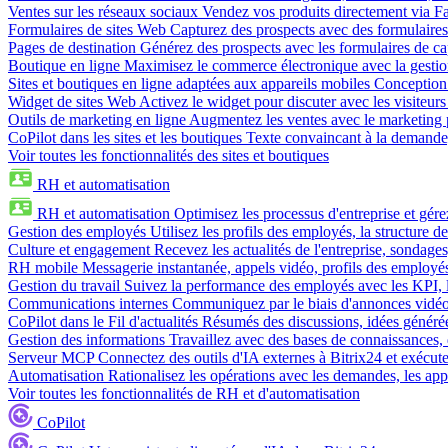
Ventes sur les réseaux sociaux
Vendez vos produits directement via 
Formulaires de sites Web
Capturez des prospects avec des formulaires
Pages de destination
Générez des prospects avec les formulaires de cap
Boutique en ligne
Maximisez le commerce électronique avec la gestion 
Sites et boutiques en ligne adaptées aux appareils mobiles
Conception 
Widget de sites Web
Activez le widget pour discuter avec les visiteurs
Outils de marketing en ligne
Augmentez les ventes avec le marketing 
CoPilot dans les sites et les boutiques
Texte convaincant à la demande, 
Voir toutes les fonctionnalités des sites et boutiques
RH et automatisation
RH et automatisation
Optimisez les processus d'entreprise et gé
Gestion des employés
Utilisez les profils des employés, la structure de
Culture et engagement
Recevez les actualités de l'entreprise, sondages
RH mobile
Messagerie instantanée, appels vidéo, profils des employé
Gestion du travail
Suivez la performance des employés avec les KPI, le
Communications internes
Communiquez par le biais d'annonces vidéo, 
CoPilot dans le Fil d'actualités
Résumés des discussions, idées générées 
Gestion des informations
Travaillez avec des bases de connaissances, d
Serveur MCP
Connectez des outils d'IA externes à Bitrix24 et exécute
Automatisation
Rationalisez les opérations avec les demandes, les appr
Voir toutes les fonctionnalités de RH et d'automatisation
CoPilot