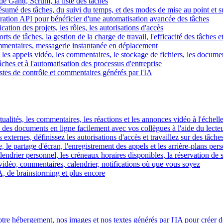
e Gantt, Scrum, la liste des tâches
 résumé des tâches, du suivi du temps, et des modes de mise au point et 
égration API pour bénéficier d'une automatisation avancée des tâches
fication des projets, les rôles, les autorisations d'accès
ts de tâches, la gestion de la charge de travail, l'efficacité des tâches e
commentaires, messagerie instantanée en déplacement
les appels vidéo, les commentaires, le stockage de fichiers, les document
hes et à l'automatisation des processus d'entreprise
istes de contrôle et commentaires générés par l'IA
ctualités, les commentaires, les réactions et les annonces vidéo à l'échelle
z des documents en ligne facilement avec vos collègues à l'aide du lecte
 externes, définissez les autorisations d'accès et travaillez sur des tâches
, le partage d'écran, l'enregistrement des appels et les arrière-plans per
calendrier personnel, les créneaux horaires disponibles, la réservation de
vidéo, commentaires, calendrier, notifications où que vous soyez
IA, de brainstorming et plus encore
tre hébergement, nos images et nos textes générés par l'IA pour créer d