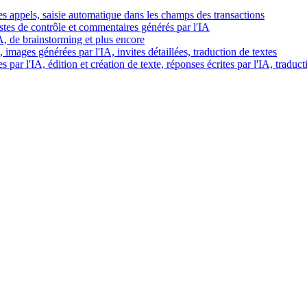
es appels, saisie automatique dans les champs des transactions
istes de contrôle et commentaires générés par l'IA
IA, de brainstorming et plus encore
images générées par l'IA, invites détaillées, traduction de textes
par l'IA, édition et création de texte, réponses écrites par l'IA, traduct