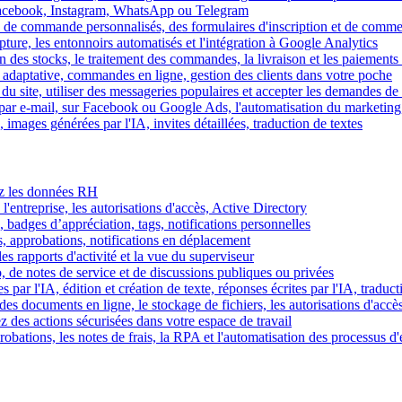
Facebook, Instagram, WhatsApp ou Telegram
 de commande personnalisés, des formulaires d'inscription et de comme
ture, les entonnoirs automatisés et l'intégration à Google Analytics
des stocks, le traitement des commandes, la livraison et les paiements 
adaptative, commandes en ligne, gestion des clients dans votre poche
 du site, utiliser des messageries populaires et accepter les demandes de
par e-mail, sur Facebook ou Google Ads, l'automatisation du marketing
images générées par l'IA, invites détaillées, traduction de textes
rez les données RH
 l'entreprise, les autorisations d'accès, Active Directory
, badges d’appréciation, tags, notifications personnelles
s, approbations, notifications en déplacement
s rapports d'activité et la vue du superviseur
de notes de service et de discussions publiques ou privées
par l'IA, édition et création de texte, réponses écrites par l'IA, traduct
es documents en ligne, le stockage de fichiers, les autorisations d'accè
z des actions sécurisées dans votre espace de travail
obations, les notes de frais, la RPA et l'automatisation des processus d'