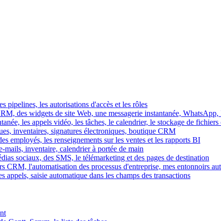
es pipelines, les autorisations d'accès et les rôles
M, des widgets de site Web, une messagerie instantanée, WhatsApp, Ins
tanée, les appels vidéo, les tâches, le calendrier, le stockage de fichier
gues, inventaires, signatures électroniques, boutique CRM
es employés, les renseignements sur les ventes et les rapports BI
e-mails, inventaire, calendrier à portée de main
édias sociaux, des SMS, le télémarketing et des pages de destination
rs CRM, l'automatisation des processus d'entreprise, mes entonnoirs au
es appels, saisie automatique dans les champs des transactions
nt