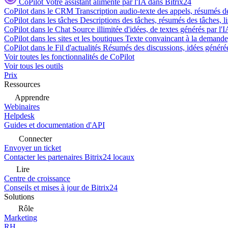
CoPilot
Votre assistant alimenté par l'IA dans Bitrix24
CoPilot dans le CRM
Transcription audio-texte des appels, résumés d
CoPilot dans les tâches
Descriptions des tâches, résumés des tâches, l
CoPilot dans le Chat
Source illimitée d'idées, de textes générés par l'
CoPilot dans les sites et les boutiques
Texte convaincant à la demande, 
CoPilot dans le Fil d'actualités
Résumés des discussions, idées générées 
Voir toutes les fonctionnalités de CoPilot
Voir tous les outils
Prix
Ressources
Apprendre
Webinaires
Helpdesk
Guides et documentation d'API
Connecter
Envoyer un ticket
Contacter les partenaires Bitrix24 locaux
Lire
Centre de croissance
Conseils et mises à jour de Bitrix24
Solutions
Rôle
Marketing
RH