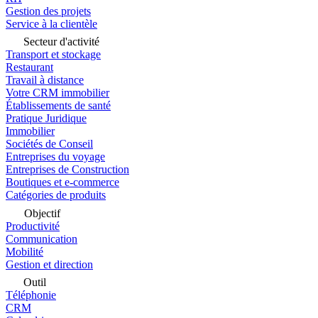
Gestion des projets
Service à la clientèle
Secteur d'activité
Transport et stockage
Restaurant
Travail à distance
Votre CRM immobilier
Établissements de santé
Pratique Juridique
Immobilier
Sociétés de Conseil
Entreprises du voyage
Entreprises de Construction
Boutiques et e-commerce
Catégories de produits
Objectif
Productivité
Communication
Mobilité
Gestion et direction
Outil
Téléphonie
CRM