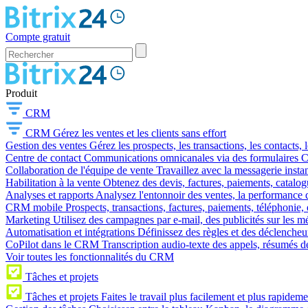
Compte gratuit
Produit
CRM
CRM
Gérez les ventes et les clients sans effort
Gestion des ventes
Gérez les prospects, les transactions, les contacts, l
Centre de contact
Communications omnicanales via des formulaires CR
Collaboration de l'équipe de vente
Travaillez avec la messagerie instan
Habilitation à la vente
Obtenez des devis, factures, paiements, catalo
Analyses et rapports
Analysez l'entonnoir des ventes, la performance d
CRM mobile
Prospects, transactions, factures, paiements, téléphonie, 
Marketing
Utilisez des campagnes par e-mail, des publicités sur les m
Automatisation et intégrations
Définissez des règles et des déclencheu
CoPilot dans le CRM
Transcription audio-texte des appels, résumés d
Voir toutes les fonctionnalités du CRM
Tâches et projets
Tâches et projets
Faites le travail plus facilement et plus rapideme