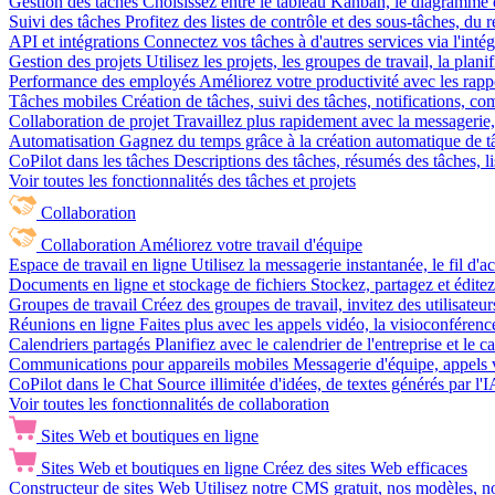
Gestion des tâches
Choisissez entre le tableau Kanban, le diagramme d
Suivi des tâches
Profitez des listes de contrôle et des sous-tâches, du
API et intégrations
Connectez vos tâches à d'autres services via l'int
Gestion des projets
Utilisez les projets, les groupes de travail, la plani
Performance des employés
Améliorez votre productivité avec les rappor
Tâches mobiles
Création de tâches, suivi des tâches, notifications, 
Collaboration de projet
Travaillez plus rapidement avec la messagerie, 
Automatisation
Gagnez du temps grâce à la création automatique de tâc
CoPilot dans les tâches
Descriptions des tâches, résumés des tâches, l
Voir toutes les fonctionnalités des tâches et projets
Collaboration
Collaboration
Améliorez votre travail d'équipe
Espace de travail en ligne
Utilisez la messagerie instantanée, le fil d'a
Documents en ligne et stockage de fichiers
Stockez, partagez et édite
Groupes de travail
Créez des groupes de travail, invitez des utilisateurs
Réunions en ligne
Faites plus avec les appels vidéo, la visioconférence
Calendriers partagés
Planifiez avec le calendrier de l'entreprise et le 
Communications pour appareils mobiles
Messagerie d'équipe, appels 
CoPilot dans le Chat
Source illimitée d'idées, de textes générés par l'
Voir toutes les fonctionnalités de collaboration
Sites Web et boutiques en ligne
Sites Web et boutiques en ligne
Créez des sites Web efficaces
Constructeur de sites Web
Utilisez notre CMS gratuit, nos modèles, no