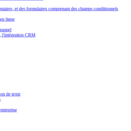
ntaires, et des formulaires comprenant des champs conditionnels
en ligne
 rappel
, l'intégration CRM
ion de texte
s
entreprise