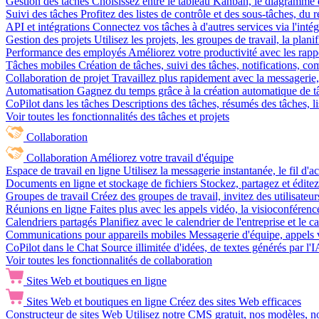
Gestion des tâches
Choisissez entre le tableau Kanban, le diagramme d
Suivi des tâches
Profitez des listes de contrôle et des sous-tâches, du
API et intégrations
Connectez vos tâches à d'autres services via l'int
Gestion des projets
Utilisez les projets, les groupes de travail, la plani
Performance des employés
Améliorez votre productivité avec les rappor
Tâches mobiles
Création de tâches, suivi des tâches, notifications, 
Collaboration de projet
Travaillez plus rapidement avec la messagerie, 
Automatisation
Gagnez du temps grâce à la création automatique de tâc
CoPilot dans les tâches
Descriptions des tâches, résumés des tâches, l
Voir toutes les fonctionnalités des tâches et projets
Collaboration
Collaboration
Améliorez votre travail d'équipe
Espace de travail en ligne
Utilisez la messagerie instantanée, le fil d'a
Documents en ligne et stockage de fichiers
Stockez, partagez et édite
Groupes de travail
Créez des groupes de travail, invitez des utilisateurs
Réunions en ligne
Faites plus avec les appels vidéo, la visioconférence
Calendriers partagés
Planifiez avec le calendrier de l'entreprise et le 
Communications pour appareils mobiles
Messagerie d'équipe, appels 
CoPilot dans le Chat
Source illimitée d'idées, de textes générés par l'
Voir toutes les fonctionnalités de collaboration
Sites Web et boutiques en ligne
Sites Web et boutiques en ligne
Créez des sites Web efficaces
Constructeur de sites Web
Utilisez notre CMS gratuit, nos modèles, no