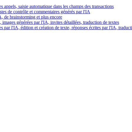
es appels, saisie automatique dans les champs des transactions
istes de contrôle et commentaires générés par l'IA
IA, de brainstorming et plus encore
images générées par l'IA, invites détaillées, traduction de textes
par l'IA, édition et création de texte, réponses écrites par l'IA, traduct