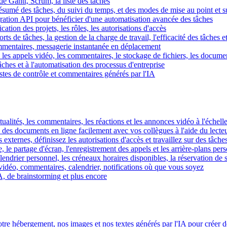
e Gantt, Scrum, la liste des tâches
 résumé des tâches, du suivi du temps, et des modes de mise au point et 
égration API pour bénéficier d'une automatisation avancée des tâches
fication des projets, les rôles, les autorisations d'accès
ts de tâches, la gestion de la charge de travail, l'efficacité des tâches e
commentaires, messagerie instantanée en déplacement
les appels vidéo, les commentaires, le stockage de fichiers, les document
hes et à l'automatisation des processus d'entreprise
istes de contrôle et commentaires générés par l'IA
ctualités, les commentaires, les réactions et les annonces vidéo à l'échelle
z des documents en ligne facilement avec vos collègues à l'aide du lecte
 externes, définissez les autorisations d'accès et travaillez sur des tâches
, le partage d'écran, l'enregistrement des appels et les arrière-plans per
calendrier personnel, les créneaux horaires disponibles, la réservation de
vidéo, commentaires, calendrier, notifications où que vous soyez
IA, de brainstorming et plus encore
tre hébergement, nos images et nos textes générés par l'IA pour créer d