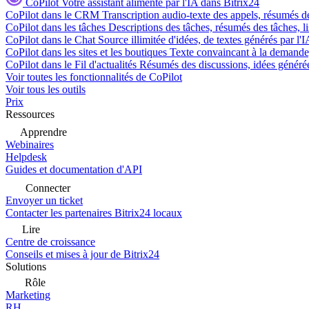
CoPilot
Votre assistant alimenté par l'IA dans Bitrix24
CoPilot dans le CRM
Transcription audio-texte des appels, résumés d
CoPilot dans les tâches
Descriptions des tâches, résumés des tâches, l
CoPilot dans le Chat
Source illimitée d'idées, de textes générés par l'
CoPilot dans les sites et les boutiques
Texte convaincant à la demande, 
CoPilot dans le Fil d'actualités
Résumés des discussions, idées générées 
Voir toutes les fonctionnalités de CoPilot
Voir tous les outils
Prix
Ressources
Apprendre
Webinaires
Helpdesk
Guides et documentation d'API
Connecter
Envoyer un ticket
Contacter les partenaires Bitrix24 locaux
Lire
Centre de croissance
Conseils et mises à jour de Bitrix24
Solutions
Rôle
Marketing
RH