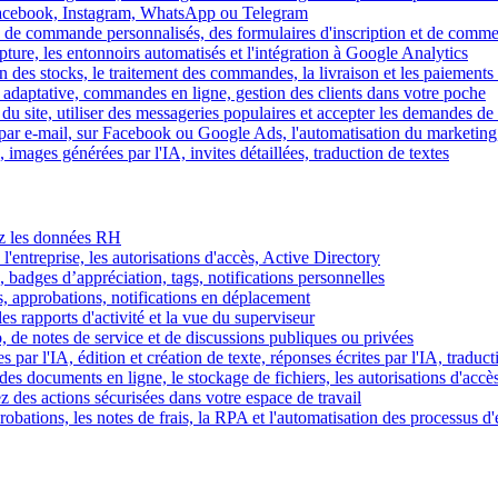
Facebook, Instagram, WhatsApp ou Telegram
 de commande personnalisés, des formulaires d'inscription et de comme
ture, les entonnoirs automatisés et l'intégration à Google Analytics
des stocks, le traitement des commandes, la livraison et les paiements 
adaptative, commandes en ligne, gestion des clients dans votre poche
 du site, utiliser des messageries populaires et accepter les demandes de
par e-mail, sur Facebook ou Google Ads, l'automatisation du marketing
images générées par l'IA, invites détaillées, traduction de textes
rez les données RH
 l'entreprise, les autorisations d'accès, Active Directory
, badges d’appréciation, tags, notifications personnelles
s, approbations, notifications en déplacement
s rapports d'activité et la vue du superviseur
de notes de service et de discussions publiques ou privées
par l'IA, édition et création de texte, réponses écrites par l'IA, traduct
es documents en ligne, le stockage de fichiers, les autorisations d'accè
z des actions sécurisées dans votre espace de travail
obations, les notes de frais, la RPA et l'automatisation des processus d'