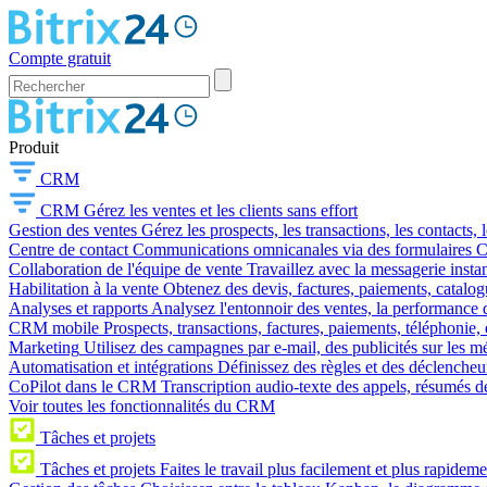
Compte gratuit
Produit
CRM
CRM
Gérez les ventes et les clients sans effort
Gestion des ventes
Gérez les prospects, les transactions, les contacts, l
Centre de contact
Communications omnicanales via des formulaires CR
Collaboration de l'équipe de vente
Travaillez avec la messagerie instan
Habilitation à la vente
Obtenez des devis, factures, paiements, catalo
Analyses et rapports
Analysez l'entonnoir des ventes, la performance d
CRM mobile
Prospects, transactions, factures, paiements, téléphonie, 
Marketing
Utilisez des campagnes par e-mail, des publicités sur les m
Automatisation et intégrations
Définissez des règles et des déclencheu
CoPilot dans le CRM
Transcription audio-texte des appels, résumés d
Voir toutes les fonctionnalités du CRM
Tâches et projets
Tâches et projets
Faites le travail plus facilement et plus rapideme