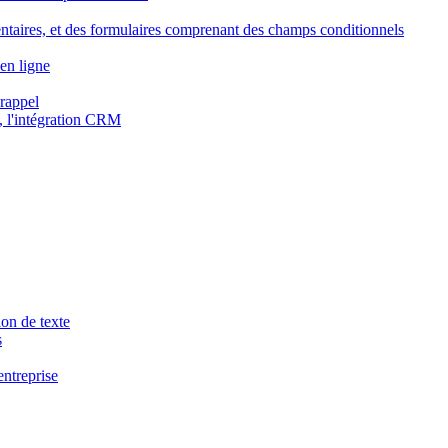
ntaires, et des formulaires comprenant des champs conditionnels
en ligne
 rappel
, l'intégration CRM
ion de texte
s
entreprise