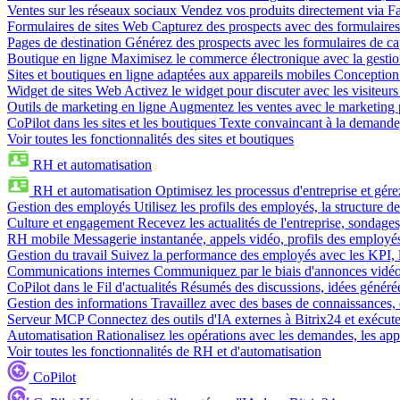
Ventes sur les réseaux sociaux
Vendez vos produits directement via 
Formulaires de sites Web
Capturez des prospects avec des formulaires
Pages de destination
Générez des prospects avec les formulaires de cap
Boutique en ligne
Maximisez le commerce électronique avec la gestion 
Sites et boutiques en ligne adaptées aux appareils mobiles
Conception 
Widget de sites Web
Activez le widget pour discuter avec les visiteurs
Outils de marketing en ligne
Augmentez les ventes avec le marketing 
CoPilot dans les sites et les boutiques
Texte convaincant à la demande, 
Voir toutes les fonctionnalités des sites et boutiques
RH et automatisation
RH et automatisation
Optimisez les processus d'entreprise et gé
Gestion des employés
Utilisez les profils des employés, la structure de
Culture et engagement
Recevez les actualités de l'entreprise, sondages
RH mobile
Messagerie instantanée, appels vidéo, profils des employé
Gestion du travail
Suivez la performance des employés avec les KPI, le
Communications internes
Communiquez par le biais d'annonces vidéo, 
CoPilot dans le Fil d'actualités
Résumés des discussions, idées générées 
Gestion des informations
Travaillez avec des bases de connaissances, d
Serveur MCP
Connectez des outils d'IA externes à Bitrix24 et exécute
Automatisation
Rationalisez les opérations avec les demandes, les appr
Voir toutes les fonctionnalités de RH et d'automatisation
CoPilot