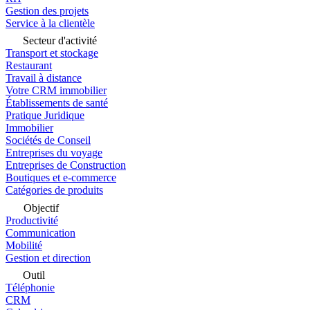
Gestion des projets
Service à la clientèle
Secteur d'activité
Transport et stockage
Restaurant
Travail à distance
Votre CRM immobilier
Établissements de santé
Pratique Juridique
Immobilier
Sociétés de Conseil
Entreprises du voyage
Entreprises de Construction
Boutiques et e-commerce
Catégories de produits
Objectif
Productivité
Communication
Mobilité
Gestion et direction
Outil
Téléphonie
CRM