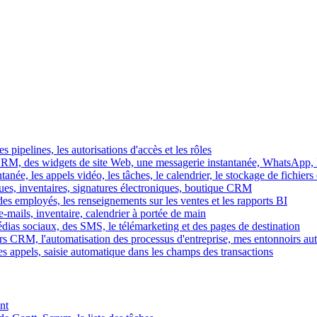
es pipelines, les autorisations d'accès et les rôles
M, des widgets de site Web, une messagerie instantanée, WhatsApp, Ins
tanée, les appels vidéo, les tâches, le calendrier, le stockage de fichier
gues, inventaires, signatures électroniques, boutique CRM
es employés, les renseignements sur les ventes et les rapports BI
e-mails, inventaire, calendrier à portée de main
édias sociaux, des SMS, le télémarketing et des pages de destination
rs CRM, l'automatisation des processus d'entreprise, mes entonnoirs au
es appels, saisie automatique dans les champs des transactions
nt