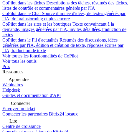
CoPilot dans les tâches
Descriptions des tâches, résumés des tâches,
listes de contrôle et commentaires générés par l'IA
CoPilot dans le Chat
Source illimitée d'idées, de textes générés par
l'IA, de brainstorming et plus encore
CoPilot dans les sites et les boutiques
Texte convaincant à la
demande, images générées par l'IA, invites détaillées, traduction de
textes
CoPilot dans le Fil d'actualités
Résumés des discussions, idées
générées par l'IA, édition et création de texte, réponses écrites par
l'IA, traduction de texte
Voir toutes les fonctionnalités de CoPilot
Voir tous les outils
Prix
Ressources
Apprendre
Webinaires
Helpdesk
Guides et documentation d'API
Connecter
Envoyer un ticket
Contacter les partenaires Bitrix24 locaux
Lire
Centre de croissance
Conseils et mises à jour de Bitrix24