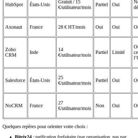
Gratuit / 15
N
HubSpot
États-Unis
Partiel
Oui
€/utilisateur/mois
dé
Axonaut
France
28 € HT/mois
Oui
Oui
O
Ou
Zoho
14
Inde
Partiel
Limité
ce
CRM
€/utilisateur/mois
l
25
Salesforce
États-Unis
Partiel
Oui
Ou
€/utilisateur/mois
27
NoCRM
France
Non
Oui
O
€/utilisateur/mois
Quelques repères pour orienter votre choix :
Bitrix24
: tarification forfaitaire (par organisation, pas par