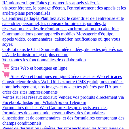
Réunions en ligne
Faites plus avec les appels vidéo, la
visioconférence, le partage d'écran, l'enregistrement des appels et les
arrière-plans personnalisés
Calendriers partagés
Planifiez avec le calendrier de l'entreprise et le
calendrier personnel, les créneaux horaires disponibles, la
réservation de salles de réunion, la synchronisation du calendrier
Communications pour appareils mobiles
Messagerie d'équipe,
appels vidéo, commentaires, calendrier, notifications où que vous
soyez
CoPilot dans le Chat
Source illimitée d'idées, de textes générés par
l'IA, de brainstorming et plus encore
Voir toutes les fonctionnalités de collaboration
Sites Web et boutiques en ligne
Sites Web et boutiques en ligne
Créez des sites Web efficaces
Constructeur de sites Web
Utilisez notre CMS gratuit, nos modèles,
notre hébergement, nos images et nos textes générés par l'IA pour
créer des sites impressionnants
Ventes sur les réseaux sociaux
Vendez vos produits directement via
Facebook, Instagram, WhatsApp ou Telegram
Formulaires de sites Web
Capturez des prospects avec des
formulaires de commande personnalisés, des formulaires
d'inscription et de commentaires, et des formulaires comprenant des
champs conditionnels
Pages de destination
Générez des prospects avec les formulaires de