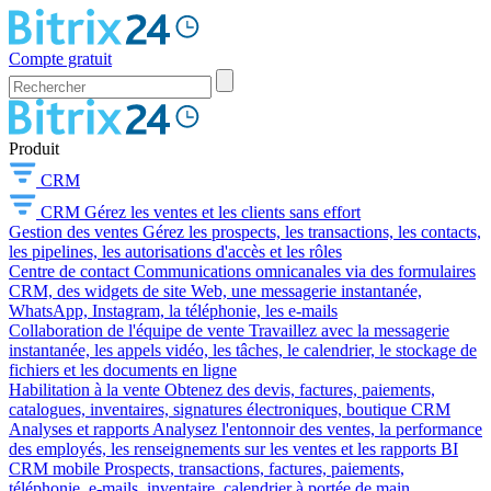
Compte gratuit
Produit
CRM
CRM
Gérez les ventes et les clients sans effort
Gestion des ventes
Gérez les prospects, les transactions, les contacts,
les pipelines, les autorisations d'accès et les rôles
Centre de contact
Communications omnicanales via des formulaires
CRM, des widgets de site Web, une messagerie instantanée,
WhatsApp, Instagram, la téléphonie, les e-mails
Collaboration de l'équipe de vente
Travaillez avec la messagerie
instantanée, les appels vidéo, les tâches, le calendrier, le stockage de
fichiers et les documents en ligne
Habilitation à la vente
Obtenez des devis, factures, paiements,
catalogues, inventaires, signatures électroniques, boutique CRM
Analyses et rapports
Analysez l'entonnoir des ventes, la performance
des employés, les renseignements sur les ventes et les rapports BI
CRM mobile
Prospects, transactions, factures, paiements,
téléphonie, e-mails, inventaire, calendrier à portée de main