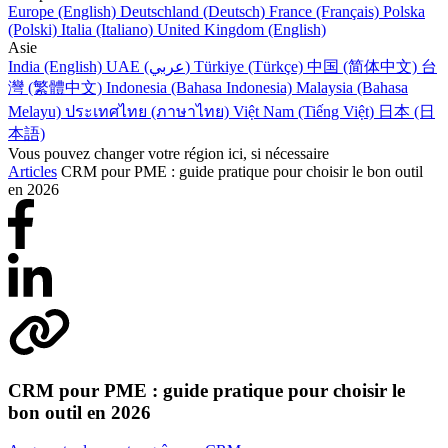
Europe (English)
Deutschland (Deutsch)
France (Français)
Polska
(Polski)
Italia (Italiano)
United Kingdom (English)
Asie
India (English)
UAE (عربي)
Türkiye (Türkçe)
中国 (简体中文)
台
灣 (繁體中文)
Indonesia (Bahasa Indonesia)
Malaysia (Bahasa
Melayu)
ประเทศไทย (ภาษาไทย)
Việt Nam (Tiếng Việt)
日本 (日
本語)
Vous pouvez changer votre région ici, si nécessaire
Articles
CRM pour PME : guide pratique pour choisir le bon outil
en 2026
CRM pour PME : guide pratique pour choisir le
bon outil en 2026