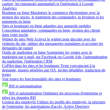
capture, les entonnoirs automatisés et l'intégration à Google
Analytics
Boutique en ligne
Maximisez le commerce électronique avec la
gestion des stocks, le traitement des commandes, la livraison et les
paiements en ligne
Sites et boutiques en ligne adaptées aux appareils mobiles
Conception adaptative, commandes en ligne, gestion des clients
dans votre poche
Widget de sites Web
Activez le widget pour discuter avec les
visiteurs du site, utiliser des messageries populaires et accepter les
demandes de rappel
Outils de marketing en ligne
Augmentez les ventes avec le
marketing par e-mail, sur Facebook ou Google Ads, l'automatisation
du marketing, l'intégration CRM
CoPilot dans les sites et les boutiques
Texte convaincant à la
demande, images générées par l'IA, invites détaillées, traduction de
textes
Voir toutes les fonctionnalités des sites et boutiques
RH et automatisation
RH et automatisation
Optimisez les processus d'entreprise et
gérez les données RH
Gestion des employés
Utilisez les profils des employés, la structure
de l'entreprise, les autorisations d'accès, Active Directory