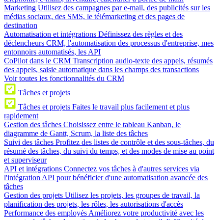
Marketing
Utilisez des campagnes par e-mail, des publicités sur les
médias sociaux, des SMS, le télémarketing et des pages de
destination
Automatisation et intégrations
Définissez des règles et des
déclencheurs CRM, l'automatisation des processus d'entreprise, mes
entonnoirs automatisés, les API
CoPilot dans le CRM
Transcription audio-texte des appels, résumés
des appels, saisie automatique dans les champs des transactions
Voir toutes les fonctionnalités du CRM
Tâches et projets
Tâches et projets
Faites le travail plus facilement et plus
rapidement
Gestion des tâches
Choisissez entre le tableau Kanban, le
diagramme de Gantt, Scrum, la liste des tâches
Suivi des tâches
Profitez des listes de contrôle et des sous-tâches, du
résumé des tâches, du suivi du temps, et des modes de mise au point
et superviseur
API et intégrations
Connectez vos tâches à d'autres services via
l'intégration API pour bénéficier d'une automatisation avancée des
tâches
Gestion des projets
Utilisez les projets, les groupes de travail, la
planification des projets, les rôles, les autorisations d'accès
Performance des employés
Améliorez votre productivité avec les