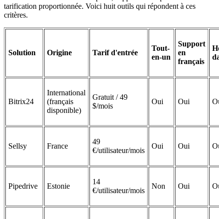
tarification proportionnée. Voici huit outils qui répondent à ces
critères.
Support
Tout-
H
Solution
Origine
Tarif d'entrée
en
en-un
d
français
International
Gratuit / 49
Bitrix24
(français
Oui
Oui
Ou
$/mois
disponible)
49
Sellsy
France
Oui
Oui
O
€/utilisateur/mois
14
Pipedrive
Estonie
Non
Oui
O
€/utilisateur/mois