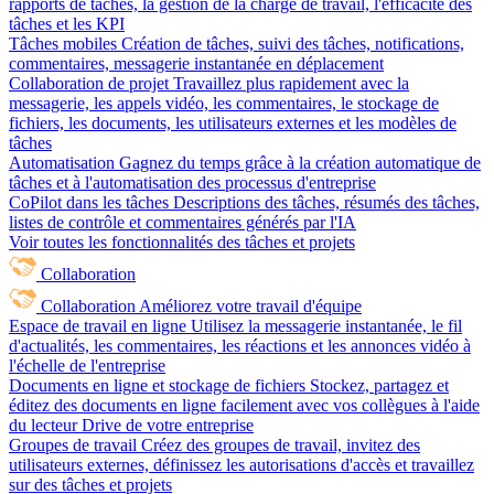
rapports de tâches, la gestion de la charge de travail, l'efficacité des
tâches et les KPI
Tâches mobiles
Création de tâches, suivi des tâches, notifications,
commentaires, messagerie instantanée en déplacement
Collaboration de projet
Travaillez plus rapidement avec la
messagerie, les appels vidéo, les commentaires, le stockage de
fichiers, les documents, les utilisateurs externes et les modèles de
tâches
Automatisation
Gagnez du temps grâce à la création automatique de
tâches et à l'automatisation des processus d'entreprise
CoPilot dans les tâches
Descriptions des tâches, résumés des tâches,
listes de contrôle et commentaires générés par l'IA
Voir toutes les fonctionnalités des tâches et projets
Collaboration
Collaboration
Améliorez votre travail d'équipe
Espace de travail en ligne
Utilisez la messagerie instantanée, le fil
d'actualités, les commentaires, les réactions et les annonces vidéo à
l'échelle de l'entreprise
Documents en ligne et stockage de fichiers
Stockez, partagez et
éditez des documents en ligne facilement avec vos collègues à l'aide
du lecteur Drive de votre entreprise
Groupes de travail
Créez des groupes de travail, invitez des
utilisateurs externes, définissez les autorisations d'accès et travaillez
sur des tâches et projets