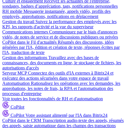
Culture et engagement
Recevez les actualités de l'entreprise,
sondages, badges d’appréciation, tags, notifications personnelles
RH mobile
Messagerie instantanée, appels vidéo, profils des
employés, approbations, notifications en déplacement
Gestion du travail
Suivez la performance des employés avec les
KPI, les rapports d'activité et la vue du superviseur
Communications internes
Communiquez par le biais d'annonces
vidéo, de notes de service et de discussions publiques ou privées
CoPilot dans le Fil d'actualités
Résumés des discussions, idées
générées par l'IA, édition et création de texte, réponses écrites par
l'IA, traduction de texte
Gestion des informations
Travaillez avec des bases de
connaissances, des documents en ligne, le stockage de fichiers, les
autorisations d'accès
Serveur MCP
Connectez des outils d'IA externes à Bitrix24 et
exécutez des actions sécurisées dans votre espace de travail
Automatisation
Rationalisez les opérations avec les demandes, les
approbations, les notes de frais, la RPA et l'automatisation des
processus d'entreprise
Voir toutes les fonctionnalités de RH et d'automatisation
CoPilot
CoPilot
Votre assistant alimenté par l'IA dans Bitrix24
CoPilot dans le CRM
Transcription audio-texte des appels, résumés
des appels, saisie automatique dans les champs des transactions