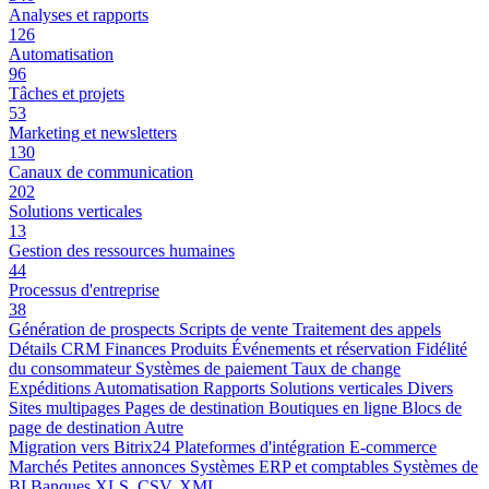
Analyses et rapports
126
Automatisation
96
Tâches et projets
53
Marketing et newsletters
130
Canaux de communication
202
Solutions verticales
13
Gestion des ressources humaines
44
Processus d'entreprise
38
Génération de prospects
Scripts de vente
Traitement des appels
Détails CRM
Finances
Produits
Événements et réservation
Fidélité
du consommateur
Systèmes de paiement
Taux de change
Expéditions
Automatisation
Rapports
Solutions verticales
Divers
Sites multipages
Pages de destination
Boutiques en ligne
Blocs de
page de destination
Autre
Migration vers Bitrix24
Plateformes d'intégration
E-commerce
Marchés
Petites annonces
Systèmes ERP et comptables
Systèmes de
BI
Banques
XLS, CSV, XML