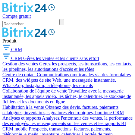
Compte gratuit
Produit
CRM
CRM
Gérez les ventes et les clients sans effort
Gestion des ventes
Gérez les prospects, les transactions, les contacts,
les pipelines, les autorisations d'accès et les rôles
Centre de contact
Communications omnicanales via des formulaires
CRM, des widgets de site Web, une messagerie instantanée,
WhatsApp, Instagram, la téléphonie, les e-mails
Collaboration de l'équipe de vente
Travaillez avec la messagerie
instantanée, les appels vidéo, les tâches, le calendrier, le stockage de
fichiers et les documents en ligne
Habilitation à la vente
Obtenez des devis, factures, paiements,
catalogues, inventaires, signatures électroniques, boutique CRM
Analyses et rapports
Analysez l'entonnoir des ventes, la performance
des employés, les renseignements sur les ventes et les rapports BI
CRM mobile
Prospects, transactions, factures, paiements,
téléphonie, e-mails, inventaire, calendrier à portée de main