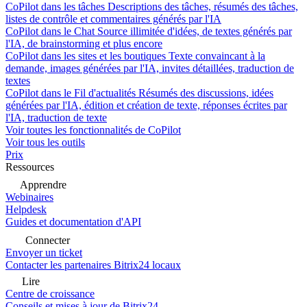
CoPilot dans les tâches
Descriptions des tâches, résumés des tâches,
listes de contrôle et commentaires générés par l'IA
CoPilot dans le Chat
Source illimitée d'idées, de textes générés par
l'IA, de brainstorming et plus encore
CoPilot dans les sites et les boutiques
Texte convaincant à la
demande, images générées par l'IA, invites détaillées, traduction de
textes
CoPilot dans le Fil d'actualités
Résumés des discussions, idées
générées par l'IA, édition et création de texte, réponses écrites par
l'IA, traduction de texte
Voir toutes les fonctionnalités de CoPilot
Voir tous les outils
Prix
Ressources
Apprendre
Webinaires
Helpdesk
Guides et documentation d'API
Connecter
Envoyer un ticket
Contacter les partenaires Bitrix24 locaux
Lire
Centre de croissance
Conseils et mises à jour de Bitrix24