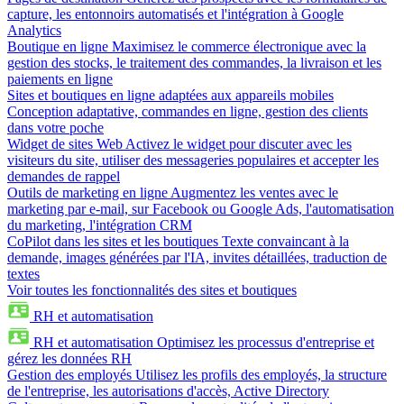
capture, les entonnoirs automatisés et l'intégration à Google
Analytics
Boutique en ligne
Maximisez le commerce électronique avec la
gestion des stocks, le traitement des commandes, la livraison et les
paiements en ligne
Sites et boutiques en ligne adaptées aux appareils mobiles
Conception adaptative, commandes en ligne, gestion des clients
dans votre poche
Widget de sites Web
Activez le widget pour discuter avec les
visiteurs du site, utiliser des messageries populaires et accepter les
demandes de rappel
Outils de marketing en ligne
Augmentez les ventes avec le
marketing par e-mail, sur Facebook ou Google Ads, l'automatisation
du marketing, l'intégration CRM
CoPilot dans les sites et les boutiques
Texte convaincant à la
demande, images générées par l'IA, invites détaillées, traduction de
textes
Voir toutes les fonctionnalités des sites et boutiques
RH et automatisation
RH et automatisation
Optimisez les processus d'entreprise et
gérez les données RH
Gestion des employés
Utilisez les profils des employés, la structure
de l'entreprise, les autorisations d'accès, Active Directory