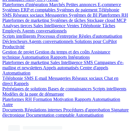
Plateformes d'intégration
Marchés
Petites annonces
E-commerce
Systèmes ERP et comptables
Systèmes de paiement
Téléphonie
SMS
Réseaux sociaux
Messageries
Systèmes de BI
Plateformes RH
Plateformes de marketing
Systèmes de tâches
Stockage cloud
MCP
Analyses tierces
Sales Intelligence
Ventes
Téléphonie
Tâches
Employés
Agents conversationnels
Scripts intelligents
Processus d'entreprise
Règles d'automatisation
Déclencheurs
Agents conversationnels
Solutions pour CoPilot
Productivité
Gestion de projet
Gestion du temps et des coûts
Assistance
technique
Automatisation
Rapports
Intégrations
Plateformes de marketing
Sales Intelligence
SMS
Campagnes d'e-
mailing et newsletters
Appels automatisés
Centre d'appels
Automatisation
Téléphonie
SMS
E-mail
Messageries
Réseaux sociaux
Chat en
direct
Rappels
Préréglages de solutions
Bases de connaissances
Scripts intelligents
Modèles de la page de démarrage
Plateformes RH
Formation
Motivation
Rapports
Automatisation
Autre
Documents
Régulations internes
Procédures d'approbation
Signature
électronique
Documentation comptable
Automatisation