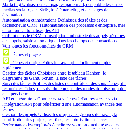
Marketing
Utilisez des campagnes par e-mail, des publicités sur les
médias sociaux, des SMS, le télémarketing et des pages de
destination
Automatisation et intégrations
Définissez des règles et des
déclencheurs CRM, l'automatisation des processus d'entreprise, mes
entonnoirs automatisés, les API
CoPilot dans le CRM
Transcription audio-texte des appels, résumés
des appels, saisie automatique dans les champs des transactions
Voir toutes les fonctionnalités du CRM
Tâches et projets
Tâches et projets
Faites le travail plus facilement et plus
rapidement
Gestion des tâches
Choisissez entre le tableau Kanban, le
diagramme de Gantt, Scrum, la liste des tâches
Suivi des tâches
Profitez des listes de contrôle et des sous-tâches, du
résumé des tâches, du suivi du temps, et des modes de mise au point
et superviseur
API et intégrations
Connectez vos tâches à d'autres services via
l'intégration API pour bénéficier d'une automatisation avancée des
tâches
Gestion des projets
Utilisez les projets, les groupes de travail, la
planification des projets, les rôles, les autorisations d'accès
Performance des employés
Améliorez votre productivité avec les