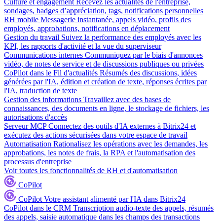
Culture et engagement
Recevez les actualités de l'entreprise,
sondages, badges d’appréciation, tags, notifications personnelles
RH mobile
Messagerie instantanée, appels vidéo, profils des
employés, approbations, notifications en déplacement
Gestion du travail
Suivez la performance des employés avec les
KPI, les rapports d'activité et la vue du superviseur
Communications internes
Communiquez par le biais d'annonces
vidéo, de notes de service et de discussions publiques ou privées
CoPilot dans le Fil d'actualités
Résumés des discussions, idées
générées par l'IA, édition et création de texte, réponses écrites par
l'IA, traduction de texte
Gestion des informations
Travaillez avec des bases de
connaissances, des documents en ligne, le stockage de fichiers, les
autorisations d'accès
Serveur MCP
Connectez des outils d'IA externes à Bitrix24 et
exécutez des actions sécurisées dans votre espace de travail
Automatisation
Rationalisez les opérations avec les demandes, les
approbations, les notes de frais, la RPA et l'automatisation des
processus d'entreprise
Voir toutes les fonctionnalités de RH et d'automatisation
CoPilot
CoPilot
Votre assistant alimenté par l'IA dans Bitrix24
CoPilot dans le CRM
Transcription audio-texte des appels, résumés
des appels, saisie automatique dans les champs des transactions