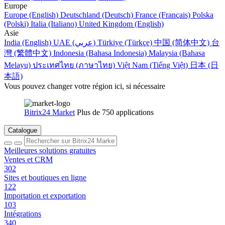
Europe
Europe (English)
Deutschland (Deutsch)
France (Français)
Polska
(Polski)
Italia (Italiano)
United Kingdom (English)
Asie
India (English)
UAE (عربي)
Türkiye (Türkçe)
中国 (简体中文)
台
灣 (繁體中文)
Indonesia (Bahasa Indonesia)
Malaysia (Bahasa
Melayu)
ประเทศไทย (ภาษาไทย)
Việt Nam (Tiếng Việt)
日本 (日
本語)
Vous pouvez changer votre région ici, si nécessaire
Bitrix24 Market
Plus de 750 applications
Catalogue
Meilleures solutions gratuites
Ventes et CRM
302
Sites et boutiques en ligne
122
Importation et exportation
103
Intégrations
340