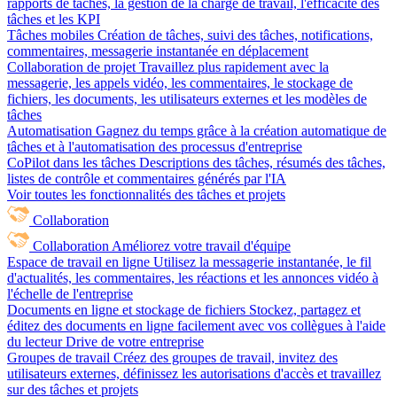
rapports de tâches, la gestion de la charge de travail, l'efficacité des
tâches et les KPI
Tâches mobiles
Création de tâches, suivi des tâches, notifications,
commentaires, messagerie instantanée en déplacement
Collaboration de projet
Travaillez plus rapidement avec la
messagerie, les appels vidéo, les commentaires, le stockage de
fichiers, les documents, les utilisateurs externes et les modèles de
tâches
Automatisation
Gagnez du temps grâce à la création automatique de
tâches et à l'automatisation des processus d'entreprise
CoPilot dans les tâches
Descriptions des tâches, résumés des tâches,
listes de contrôle et commentaires générés par l'IA
Voir toutes les fonctionnalités des tâches et projets
Collaboration
Collaboration
Améliorez votre travail d'équipe
Espace de travail en ligne
Utilisez la messagerie instantanée, le fil
d'actualités, les commentaires, les réactions et les annonces vidéo à
l'échelle de l'entreprise
Documents en ligne et stockage de fichiers
Stockez, partagez et
éditez des documents en ligne facilement avec vos collègues à l'aide
du lecteur Drive de votre entreprise
Groupes de travail
Créez des groupes de travail, invitez des
utilisateurs externes, définissez les autorisations d'accès et travaillez
sur des tâches et projets