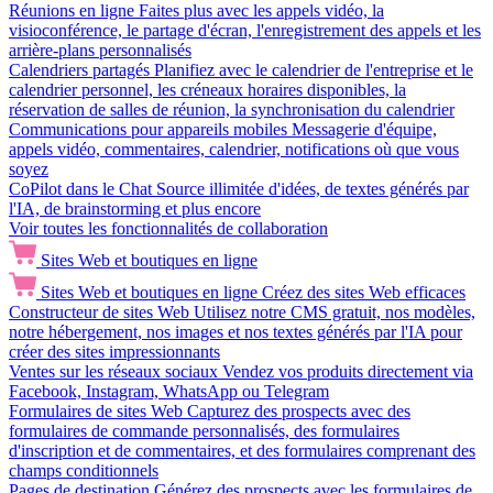
Réunions en ligne
Faites plus avec les appels vidéo, la
visioconférence, le partage d'écran, l'enregistrement des appels et les
arrière-plans personnalisés
Calendriers partagés
Planifiez avec le calendrier de l'entreprise et le
calendrier personnel, les créneaux horaires disponibles, la
réservation de salles de réunion, la synchronisation du calendrier
Communications pour appareils mobiles
Messagerie d'équipe,
appels vidéo, commentaires, calendrier, notifications où que vous
soyez
CoPilot dans le Chat
Source illimitée d'idées, de textes générés par
l'IA, de brainstorming et plus encore
Voir toutes les fonctionnalités de collaboration
Sites Web et boutiques en ligne
Sites Web et boutiques en ligne
Créez des sites Web efficaces
Constructeur de sites Web
Utilisez notre CMS gratuit, nos modèles,
notre hébergement, nos images et nos textes générés par l'IA pour
créer des sites impressionnants
Ventes sur les réseaux sociaux
Vendez vos produits directement via
Facebook, Instagram, WhatsApp ou Telegram
Formulaires de sites Web
Capturez des prospects avec des
formulaires de commande personnalisés, des formulaires
d'inscription et de commentaires, et des formulaires comprenant des
champs conditionnels
Pages de destination
Générez des prospects avec les formulaires de