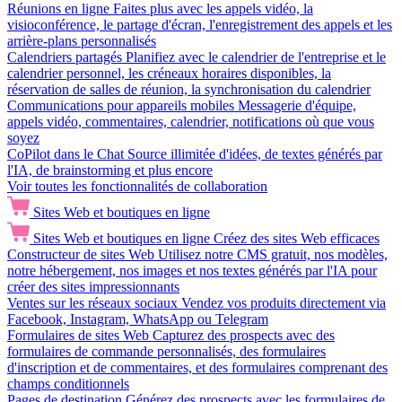
Réunions en ligne
Faites plus avec les appels vidéo, la
visioconférence, le partage d'écran, l'enregistrement des appels et les
arrière-plans personnalisés
Calendriers partagés
Planifiez avec le calendrier de l'entreprise et le
calendrier personnel, les créneaux horaires disponibles, la
réservation de salles de réunion, la synchronisation du calendrier
Communications pour appareils mobiles
Messagerie d'équipe,
appels vidéo, commentaires, calendrier, notifications où que vous
soyez
CoPilot dans le Chat
Source illimitée d'idées, de textes générés par
l'IA, de brainstorming et plus encore
Voir toutes les fonctionnalités de collaboration
Sites Web et boutiques en ligne
Sites Web et boutiques en ligne
Créez des sites Web efficaces
Constructeur de sites Web
Utilisez notre CMS gratuit, nos modèles,
notre hébergement, nos images et nos textes générés par l'IA pour
créer des sites impressionnants
Ventes sur les réseaux sociaux
Vendez vos produits directement via
Facebook, Instagram, WhatsApp ou Telegram
Formulaires de sites Web
Capturez des prospects avec des
formulaires de commande personnalisés, des formulaires
d'inscription et de commentaires, et des formulaires comprenant des
champs conditionnels
Pages de destination
Générez des prospects avec les formulaires de