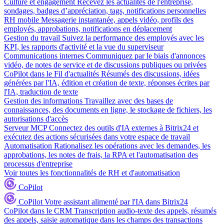
Culture et engagement
Recevez les actualités de l'entreprise,
sondages, badges d’appréciation, tags, notifications personnelles
RH mobile
Messagerie instantanée, appels vidéo, profils des
employés, approbations, notifications en déplacement
Gestion du travail
Suivez la performance des employés avec les
KPI, les rapports d'activité et la vue du superviseur
Communications internes
Communiquez par le biais d'annonces
vidéo, de notes de service et de discussions publiques ou privées
CoPilot dans le Fil d'actualités
Résumés des discussions, idées
générées par l'IA, édition et création de texte, réponses écrites par
l'IA, traduction de texte
Gestion des informations
Travaillez avec des bases de
connaissances, des documents en ligne, le stockage de fichiers, les
autorisations d'accès
Serveur MCP
Connectez des outils d'IA externes à Bitrix24 et
exécutez des actions sécurisées dans votre espace de travail
Automatisation
Rationalisez les opérations avec les demandes, les
approbations, les notes de frais, la RPA et l'automatisation des
processus d'entreprise
Voir toutes les fonctionnalités de RH et d'automatisation
CoPilot
CoPilot
Votre assistant alimenté par l'IA dans Bitrix24
CoPilot dans le CRM
Transcription audio-texte des appels, résumés
des appels, saisie automatique dans les champs des transactions