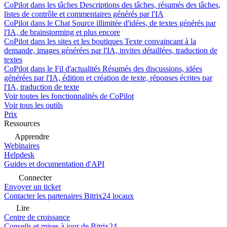
CoPilot dans les tâches
Descriptions des tâches, résumés des tâches,
listes de contrôle et commentaires générés par l'IA
CoPilot dans le Chat
Source illimitée d'idées, de textes générés par
l'IA, de brainstorming et plus encore
CoPilot dans les sites et les boutiques
Texte convaincant à la
demande, images générées par l'IA, invites détaillées, traduction de
textes
CoPilot dans le Fil d'actualités
Résumés des discussions, idées
générées par l'IA, édition et création de texte, réponses écrites par
l'IA, traduction de texte
Voir toutes les fonctionnalités de CoPilot
Voir tous les outils
Prix
Ressources
Apprendre
Webinaires
Helpdesk
Guides et documentation d'API
Connecter
Envoyer un ticket
Contacter les partenaires Bitrix24 locaux
Lire
Centre de croissance
Conseils et mises à jour de Bitrix24