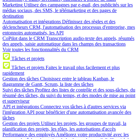
Marketing
Utilisez des campagnes par e-mail, des publicités sur les
médias sociaux, des SMS, le télémarketing et des pages de
destination
Automatisation et intégrations
Définissez des règles et des
déclencheurs CRM, l'automatisation des processus d'entreprise, mes
entonnoirs automatisés, les API
CoPilot dans le CRM
Transcription audio-texte des appels, résumés
des appels, saisie automatique dans les champs des transactions
Voir toutes les fonctionnalités du CRM
Tâches et projets
Tâches et projets
Faites le travail plus facilement et plus
rapidement
Gestion des tâches
Choisissez entre le tableau Kanban, le
diagramme de Gantt, Scrum, la liste des tâches
Suivi des tâches
Profitez des listes de contrôle et des sous-tâches, du
résumé des tâches, du suivi du temps, et des modes de mise au point
et superviseur
API et intégrations
Connectez vos tâches à d'autres services via
l'intégration API pour bénéficier d'une automatisation avancée des
tâches
Gestion des projets
Utilisez les projets, les groupes de travail, la
planification des projets, les rôles, les autorisations d'accès
Performance des employés
Améliorez votre productivité avec les