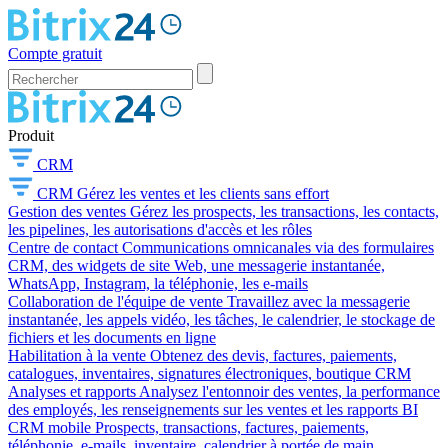
Compte gratuit
Produit
CRM
CRM
Gérez les ventes et les clients sans effort
Gestion des ventes
Gérez les prospects, les transactions, les contacts,
les pipelines, les autorisations d'accès et les rôles
Centre de contact
Communications omnicanales via des formulaires
CRM, des widgets de site Web, une messagerie instantanée,
WhatsApp, Instagram, la téléphonie, les e-mails
Collaboration de l'équipe de vente
Travaillez avec la messagerie
instantanée, les appels vidéo, les tâches, le calendrier, le stockage de
fichiers et les documents en ligne
Habilitation à la vente
Obtenez des devis, factures, paiements,
catalogues, inventaires, signatures électroniques, boutique CRM
Analyses et rapports
Analysez l'entonnoir des ventes, la performance
des employés, les renseignements sur les ventes et les rapports BI
CRM mobile
Prospects, transactions, factures, paiements,
téléphonie, e-mails, inventaire, calendrier à portée de main