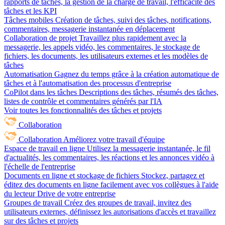
rapports de tâches, la gestion de la charge de travail, l'efficacité des
tâches et les KPI
Tâches mobiles
Création de tâches, suivi des tâches, notifications,
commentaires, messagerie instantanée en déplacement
Collaboration de projet
Travaillez plus rapidement avec la
messagerie, les appels vidéo, les commentaires, le stockage de
fichiers, les documents, les utilisateurs externes et les modèles de
tâches
Automatisation
Gagnez du temps grâce à la création automatique de
tâches et à l'automatisation des processus d'entreprise
CoPilot dans les tâches
Descriptions des tâches, résumés des tâches,
listes de contrôle et commentaires générés par l'IA
Voir toutes les fonctionnalités des tâches et projets
Collaboration
Collaboration
Améliorez votre travail d'équipe
Espace de travail en ligne
Utilisez la messagerie instantanée, le fil
d'actualités, les commentaires, les réactions et les annonces vidéo à
l'échelle de l'entreprise
Documents en ligne et stockage de fichiers
Stockez, partagez et
éditez des documents en ligne facilement avec vos collègues à l'aide
du lecteur Drive de votre entreprise
Groupes de travail
Créez des groupes de travail, invitez des
utilisateurs externes, définissez les autorisations d'accès et travaillez
sur des tâches et projets