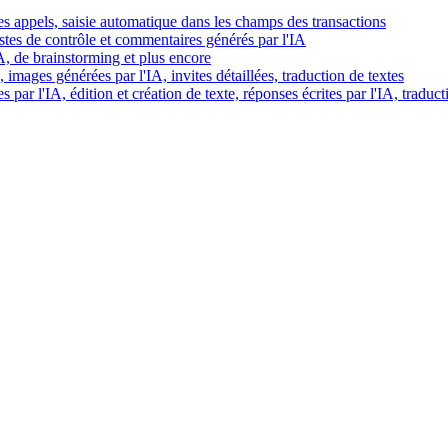
es appels, saisie automatique dans les champs des transactions
istes de contrôle et commentaires générés par l'IA
IA, de brainstorming et plus encore
images générées par l'IA, invites détaillées, traduction de textes
par l'IA, édition et création de texte, réponses écrites par l'IA, traduct