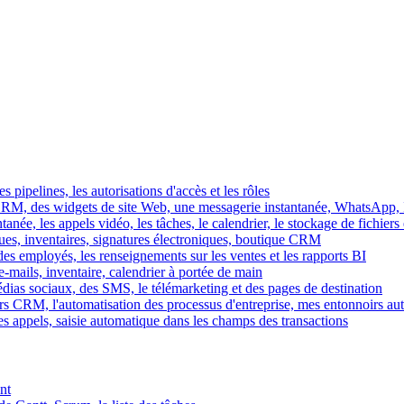
es pipelines, les autorisations d'accès et les rôles
M, des widgets de site Web, une messagerie instantanée, WhatsApp, Ins
tanée, les appels vidéo, les tâches, le calendrier, le stockage de fichier
gues, inventaires, signatures électroniques, boutique CRM
es employés, les renseignements sur les ventes et les rapports BI
e-mails, inventaire, calendrier à portée de main
édias sociaux, des SMS, le télémarketing et des pages de destination
rs CRM, l'automatisation des processus d'entreprise, mes entonnoirs au
es appels, saisie automatique dans les champs des transactions
nt