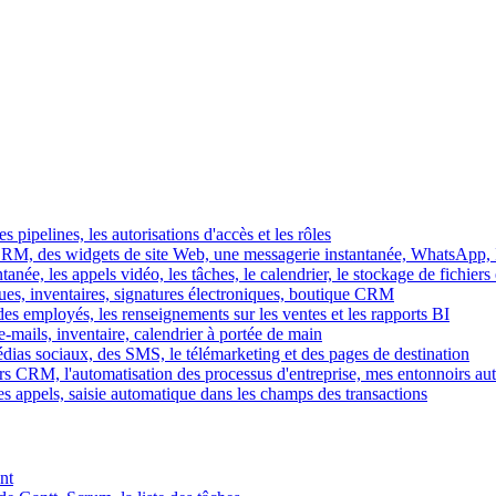
es pipelines, les autorisations d'accès et les rôles
M, des widgets de site Web, une messagerie instantanée, WhatsApp, Ins
tanée, les appels vidéo, les tâches, le calendrier, le stockage de fichier
gues, inventaires, signatures électroniques, boutique CRM
es employés, les renseignements sur les ventes et les rapports BI
e-mails, inventaire, calendrier à portée de main
édias sociaux, des SMS, le télémarketing et des pages de destination
rs CRM, l'automatisation des processus d'entreprise, mes entonnoirs au
es appels, saisie automatique dans les champs des transactions
nt