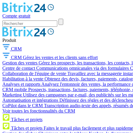
Compte gratuit
Produit
CRM
CRM
Gérez les ventes et les clients sans effort
Gestion des ventes
Gérez les prospects, les transactions, les contacts, l
Centre de contact
Communications omnicanales via des formulaires CR
Collaboration de l'équipe de vente
Travaillez avec la messagerie instan
Habilitation à la vente
Obtenez des devis, factures, paiements, catalo
Analyses et rapports
Analysez l'entonnoir des ventes, la performance d
CRM mobile
Prospects, transactions, factures, paiements, téléphonie, 
Marketing
Utilisez des campagnes par e-mail, des publicités sur les m
Automatisation et intégrations
Définissez des règles et des déclencheu
CoPilot dans le CRM
Transcription audio-texte des appels, résumés d
Voir toutes les fonctionnalités du CRM
Tâches et projets
Tâches et projets
Faites le travail plus facilement et plus rapideme