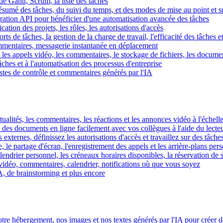
e Gantt, Scrum, la liste des tâches
 résumé des tâches, du suivi du temps, et des modes de mise au point et 
égration API pour bénéficier d'une automatisation avancée des tâches
fication des projets, les rôles, les autorisations d'accès
ts de tâches, la gestion de la charge de travail, l'efficacité des tâches e
commentaires, messagerie instantanée en déplacement
les appels vidéo, les commentaires, le stockage de fichiers, les document
hes et à l'automatisation des processus d'entreprise
istes de contrôle et commentaires générés par l'IA
ctualités, les commentaires, les réactions et les annonces vidéo à l'échelle
z des documents en ligne facilement avec vos collègues à l'aide du lecte
 externes, définissez les autorisations d'accès et travaillez sur des tâches
, le partage d'écran, l'enregistrement des appels et les arrière-plans per
calendrier personnel, les créneaux horaires disponibles, la réservation de
vidéo, commentaires, calendrier, notifications où que vous soyez
IA, de brainstorming et plus encore
tre hébergement, nos images et nos textes générés par l'IA pour créer d