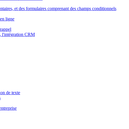
ntaires, et des formulaires comprenant des champs conditionnels
en ligne
 rappel
, l'intégration CRM
ion de texte
s
entreprise