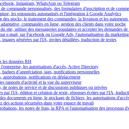
Facebook, Instagram, WhatsApp ou Telegram
 de commande personnalisés, des formulaires d'inscription et de comme
ture, les entonnoirs automatisés et l'intégration à Google Analytics
des stocks, le traitement des commandes, la livraison et les paiements 
adaptative, commandes en ligne, gestion des clients dans votre poche
 du site, utiliser des messageries populaires et accepter les demandes de
par e-mail, sur Facebook ou Google Ads, l'automatisation du marketing
images générées par l'IA, invites détaillées, traduction de textes
rez les données RH
 l'entreprise, les autorisations d'accès, Active Directory
, badges d’appréciation, tags, notifications personnelles
s, approbations, notifications en déplacement
s rapports d'activité et la vue du superviseur
de notes de service et de discussions publiques ou privées
par l'IA, édition et création de texte, réponses écrites par l'IA, traduct
es documents en ligne, le stockage de fichiers, les autorisations d'accè
z des actions sécurisées dans votre espace de travail
obations, les notes de frais, la RPA et l'automatisation des processus d'