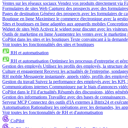
Ventes sur les réseaux sociaux
Vendez vos produits directement via 
Formulaires de sites Web
Capturez des prospects avec des formulaires
Pages de destination
Générez des prospects avec les formulaires de cap
Boutique en ligne
Maximisez le commerce électronique avec la gestion 
Sites et boutiques en ligne adaptées aux appareils mobiles
Conception 
Widget de sites Web
Activez le widget pour discuter avec les visiteurs
Outils de marketing en ligne
Augmentez les ventes avec le marketing 
CoPilot dans les sites et les boutiques
Texte convaincant à la demande, 
Voir toutes les fonctionnalités des sites et boutiques
RH et automatisation
RH et automatisation
Optimisez les processus d'entreprise et gé
Gestion des employés
Utilisez les profils des employés, la structure de
Culture et engagement
Recevez les actualités de l'entreprise, sondages
RH mobile
Messagerie instantanée, appels vidéo, profils des employé
Gestion du travail
Suivez la performance des employés avec les KPI, le
Communications internes
Communiquez par le biais d'annonces vidéo, 
CoPilot dans le Fil d'actualités
Résumés des discussions, idées générées 
Gestion des informations
Travaillez avec des bases de connaissances, d
Serveur MCP
Connectez des outils d'IA externes à Bitrix24 et exécute
Automatisation
Rationalisez les opérations avec les demandes, les appr
Voir toutes les fonctionnalités de RH et d'automatisation
CoPilot