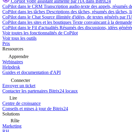
CoPilot
Votre assistant alimenté par l'IA dans Bitrix24
CoPilot dans le CRM
Transcription audio-texte des appels, résumés d
CoPilot dans les tâches
Descriptions des tâches, résumés des tâches, l
CoPilot dans le Chat
Source illimitée d'idées, de textes générés par l'
CoPilot dans les sites et les boutiques
Texte convaincant à la demande, 
CoPilot dans le Fil d'actualités
Résumés des discussions, idées générées 
Voir toutes les fonctionnalités de CoPilot
Voir tous les outils
Prix
Ressources
Apprendre
Webinaires
Helpdesk
Guides et documentation d'API
Connecter
Envoyer un ticket
Contacter les partenaires Bitrix24 locaux
Lire
Centre de croissance
Conseils et mises à jour de Bitrix24
Solutions
Rôle
Marketing
RH