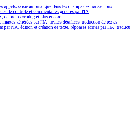
es appels, saisie automatique dans les champs des transactions
istes de contrôle et commentaires générés par l'IA
IA, de brainstorming et plus encore
images générées par l'IA, invites détaillées, traduction de textes
par l'IA, édition et création de texte, réponses écrites par l'IA, traduct