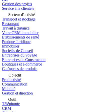
Gestion des projets
Service à la clientèle
Secteur d'activité
Transport et stockage
Restaurant
Travail à distance
Votre CRM immobilier
Établissements de santé
Pratique Juridique
Immobilier
Sociétés de Conseil
Entreprises du voyage
Entreprises de Construction
Boutiques et e-commerce
Catégories de produits
Objectif
Productivité
Communication
Mobilité
Gestion et direction
Outil
Téléphonie
CRM