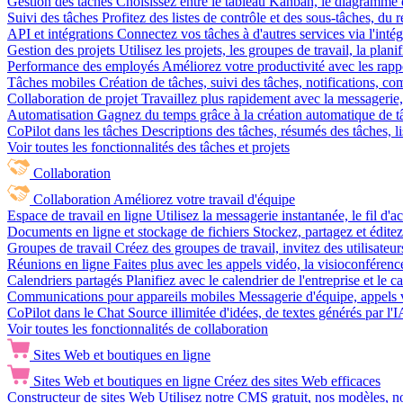
Gestion des tâches
Choisissez entre le tableau Kanban, le diagramme d
Suivi des tâches
Profitez des listes de contrôle et des sous-tâches, du
API et intégrations
Connectez vos tâches à d'autres services via l'int
Gestion des projets
Utilisez les projets, les groupes de travail, la plani
Performance des employés
Améliorez votre productivité avec les rappor
Tâches mobiles
Création de tâches, suivi des tâches, notifications, 
Collaboration de projet
Travaillez plus rapidement avec la messagerie, 
Automatisation
Gagnez du temps grâce à la création automatique de tâc
CoPilot dans les tâches
Descriptions des tâches, résumés des tâches, l
Voir toutes les fonctionnalités des tâches et projets
Collaboration
Collaboration
Améliorez votre travail d'équipe
Espace de travail en ligne
Utilisez la messagerie instantanée, le fil d'a
Documents en ligne et stockage de fichiers
Stockez, partagez et édite
Groupes de travail
Créez des groupes de travail, invitez des utilisateurs
Réunions en ligne
Faites plus avec les appels vidéo, la visioconférence
Calendriers partagés
Planifiez avec le calendrier de l'entreprise et le 
Communications pour appareils mobiles
Messagerie d'équipe, appels 
CoPilot dans le Chat
Source illimitée d'idées, de textes générés par l'
Voir toutes les fonctionnalités de collaboration
Sites Web et boutiques en ligne
Sites Web et boutiques en ligne
Créez des sites Web efficaces
Constructeur de sites Web
Utilisez notre CMS gratuit, nos modèles, no