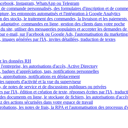
Facebook, Instagram, WhatsApp ou Telegram
 de commande personnalisés, des formulaires d'inscription et de comme
ture, les entonnoirs automatisés et l'intégration à Google Analytics
des stocks, le traitement des commandes, la livraison et les paiements 
adaptative, commandes en ligne, gestion des clients dans votre poche
 du site, utiliser des messageries populaires et accepter les demandes de
par e-mail, sur Facebook ou Google Ads, l'automatisation du marketing
images générées par l'IA, invites détaillées, traduction de textes
rez les données RH
 l'entreprise, les autorisations d'accès, Active Directory
, badges d’appréciation, tags, notifications personnelles
s, approbations, notifications en déplacement
s rapports d'activité et la vue du superviseur
de notes de service et de discussions publiques ou privées
par l'IA, édition et création de texte, réponses écrites par l'IA, traduct
es documents en ligne, le stockage de fichiers, les autorisations d'accè
z des actions sécurisées dans votre espace de travail
obations, les notes de frais, la RPA et l'automatisation des processus d'