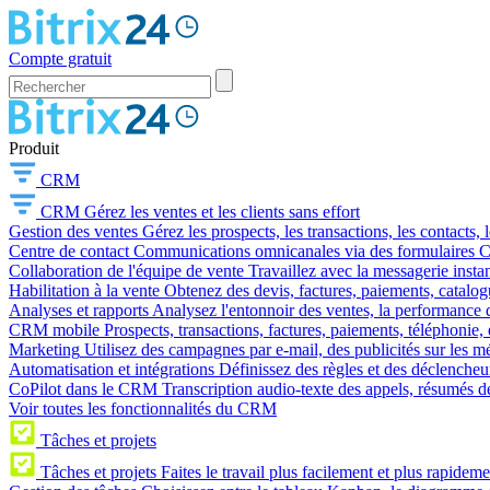
Compte gratuit
Produit
CRM
CRM
Gérez les ventes et les clients sans effort
Gestion des ventes
Gérez les prospects, les transactions, les contacts, l
Centre de contact
Communications omnicanales via des formulaires CR
Collaboration de l'équipe de vente
Travaillez avec la messagerie instan
Habilitation à la vente
Obtenez des devis, factures, paiements, catalo
Analyses et rapports
Analysez l'entonnoir des ventes, la performance d
CRM mobile
Prospects, transactions, factures, paiements, téléphonie, 
Marketing
Utilisez des campagnes par e-mail, des publicités sur les m
Automatisation et intégrations
Définissez des règles et des déclencheu
CoPilot dans le CRM
Transcription audio-texte des appels, résumés d
Voir toutes les fonctionnalités du CRM
Tâches et projets
Tâches et projets
Faites le travail plus facilement et plus rapideme