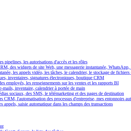
es pipelines, les autorisations d'accès et les rôles
M, des widgets de site Web, une messagerie instantanée, WhatsApp, Ins
tanée, les appels vidéo, les tâches, le calendrier, le stockage de fichier
gues, inventaires, signatures électroniques, boutique CRM
es employés, les renseignements sur les ventes et les rapports BI
e-mails, inventaire, calendrier à portée de main
édias sociaux, des SMS, le télémarketing et des pages de destination
rs CRM, l'automatisation des processus d'entreprise, mes entonnoirs au
es appels, saisie automatique dans les champs des transactions
nt