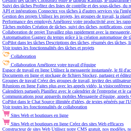
Gestion des tâches
Choisissez entre le tableau Kanban, le diagramme d
Suivi des tâches
Profitez des listes de contrôle et des sous-tâches, du
API et intégrations
Connectez vos tâches à d'autres services via l'int
Gestion des projets
Utilisez les projets, les groupes de travail, la plani
Performance des employés
Améliorez votre productivité avec les rappor
Tâches mobiles
Création de tâches, suivi des tâches, notifications, 
Collaboration de projet
Travaillez plus rapidement avec la messagerie, 
Automatisation
Gagnez du temps grâce à la création automatique de tâc
CoPilot dans les tâches
Descriptions des tâches, résumés des tâches, l
Voir toutes les fonctionnalités des tâches et projets
Collaboration
Collaboration
Améliorez votre travail d'équipe
Espace de travail en ligne
Utilisez la messagerie instantanée, le fil d'a
Documents en ligne et stockage de fichiers
Stockez, partagez et édite
Groupes de travail
Créez des groupes de travail, invitez des utilisateurs
Réunions en ligne
Faites plus avec les appels vidéo, la visioconférence
Calendriers partagés
Planifiez avec le calendrier de l'entreprise et le 
Communications pour appareils mobiles
Messagerie d'équipe, appels 
CoPilot dans le Chat
Source illimitée d'idées, de textes générés par l'
Voir toutes les fonctionnalités de collaboration
Sites Web et boutiques en ligne
Sites Web et boutiques en ligne
Créez des sites Web efficaces
Constructeur de sites Web
Utilisez notre CMS gratuit, nos modèles, no