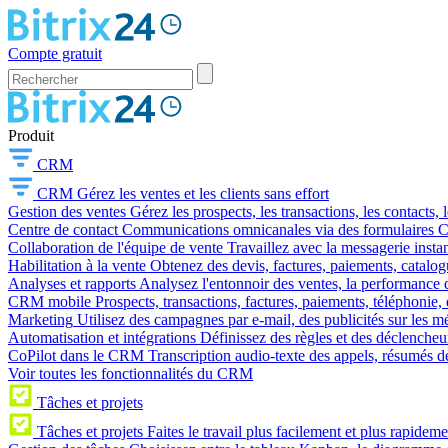
Compte gratuit
Produit
CRM
CRM
Gérez les ventes et les clients sans effort
Gestion des ventes
Gérez les prospects, les transactions, les contacts, l
Centre de contact
Communications omnicanales via des formulaires CR
Collaboration de l'équipe de vente
Travaillez avec la messagerie instan
Habilitation à la vente
Obtenez des devis, factures, paiements, catalo
Analyses et rapports
Analysez l'entonnoir des ventes, la performance d
CRM mobile
Prospects, transactions, factures, paiements, téléphonie, 
Marketing
Utilisez des campagnes par e-mail, des publicités sur les m
Automatisation et intégrations
Définissez des règles et des déclencheu
CoPilot dans le CRM
Transcription audio-texte des appels, résumés d
Voir toutes les fonctionnalités du CRM
Tâches et projets
Tâches et projets
Faites le travail plus facilement et plus rapideme