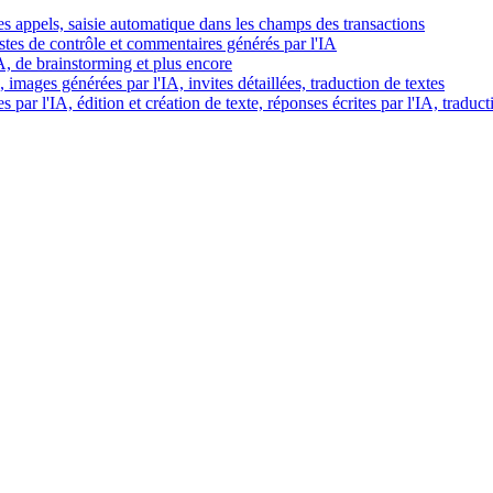
es appels, saisie automatique dans les champs des transactions
istes de contrôle et commentaires générés par l'IA
IA, de brainstorming et plus encore
images générées par l'IA, invites détaillées, traduction de textes
par l'IA, édition et création de texte, réponses écrites par l'IA, traduct