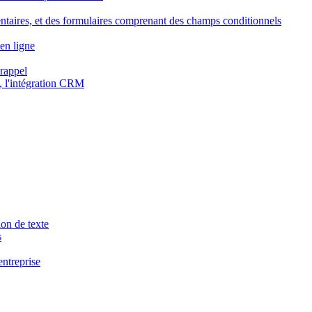
ntaires, et des formulaires comprenant des champs conditionnels
en ligne
 rappel
, l'intégration CRM
ion de texte
s
entreprise