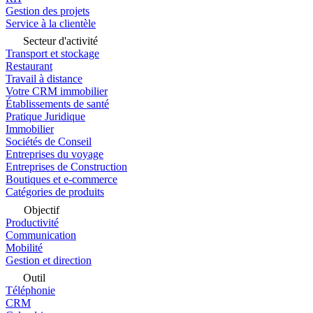
Gestion des projets
Service à la clientèle
Secteur d'activité
Transport et stockage
Restaurant
Travail à distance
Votre CRM immobilier
Établissements de santé
Pratique Juridique
Immobilier
Sociétés de Conseil
Entreprises du voyage
Entreprises de Construction
Boutiques et e-commerce
Catégories de produits
Objectif
Productivité
Communication
Mobilité
Gestion et direction
Outil
Téléphonie
CRM