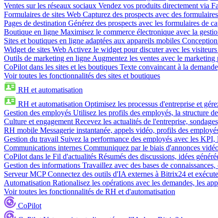
Ventes sur les réseaux sociaux
Vendez vos produits directement via 
Formulaires de sites Web
Capturez des prospects avec des formulaires
Pages de destination
Générez des prospects avec les formulaires de cap
Boutique en ligne
Maximisez le commerce électronique avec la gestion 
Sites et boutiques en ligne adaptées aux appareils mobiles
Conception 
Widget de sites Web
Activez le widget pour discuter avec les visiteurs
Outils de marketing en ligne
Augmentez les ventes avec le marketing 
CoPilot dans les sites et les boutiques
Texte convaincant à la demande, 
Voir toutes les fonctionnalités des sites et boutiques
RH et automatisation
RH et automatisation
Optimisez les processus d'entreprise et gé
Gestion des employés
Utilisez les profils des employés, la structure de
Culture et engagement
Recevez les actualités de l'entreprise, sondages
RH mobile
Messagerie instantanée, appels vidéo, profils des employé
Gestion du travail
Suivez la performance des employés avec les KPI, le
Communications internes
Communiquez par le biais d'annonces vidéo, 
CoPilot dans le Fil d'actualités
Résumés des discussions, idées générées 
Gestion des informations
Travaillez avec des bases de connaissances, d
Serveur MCP
Connectez des outils d'IA externes à Bitrix24 et exécute
Automatisation
Rationalisez les opérations avec les demandes, les appr
Voir toutes les fonctionnalités de RH et d'automatisation
CoPilot