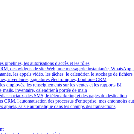
es pipelines, les autorisations d'accès et les rôles
M, des widgets de site Web, une messagerie instantanée, WhatsApp, Ins
tanée, les appels vidéo, les tâches, le calendrier, le stockage de fichier
gues, inventaires, signatures électroniques, boutique CRM
es employés, les renseignements sur les ventes et les rapports BI
e-mails, inventaire, calendrier à portée de main
édias sociaux, des SMS, le télémarketing et des pages de destination
rs CRM, l'automatisation des processus d'entreprise, mes entonnoirs au
es appels, saisie automatique dans les champs des transactions
nt