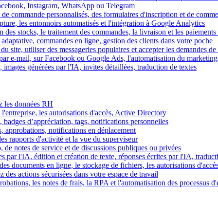
Facebook, Instagram, WhatsApp ou Telegram
 de commande personnalisés, des formulaires d'inscription et de comme
ture, les entonnoirs automatisés et l'intégration à Google Analytics
des stocks, le traitement des commandes, la livraison et les paiements 
adaptative, commandes en ligne, gestion des clients dans votre poche
 du site, utiliser des messageries populaires et accepter les demandes de
par e-mail, sur Facebook ou Google Ads, l'automatisation du marketing
images générées par l'IA, invites détaillées, traduction de textes
rez les données RH
 l'entreprise, les autorisations d'accès, Active Directory
, badges d’appréciation, tags, notifications personnelles
s, approbations, notifications en déplacement
s rapports d'activité et la vue du superviseur
de notes de service et de discussions publiques ou privées
par l'IA, édition et création de texte, réponses écrites par l'IA, traduct
es documents en ligne, le stockage de fichiers, les autorisations d'accè
z des actions sécurisées dans votre espace de travail
obations, les notes de frais, la RPA et l'automatisation des processus d'