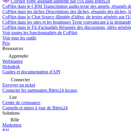
CoPilot
Votre assistant alimenté par l'IA dans Bitrix24
CoPilot dans le CRM
Transcription audio-texte des appels, résumés d
CoPilot dans les tâches
Descriptions des tâches, résumés des tâches, l
CoPilot dans le Chat
Source illimitée d'idées, de textes générés par l'
CoPilot dans les sites et les boutiques
Texte convaincant à la demande, 
CoPilot dans le Fil d'actualités
Résumés des discussions, idées générées 
Voir toutes les fonctionnalités de CoPilot
Voir tous les outils
Prix
Ressources
Apprendre
Webinaires
Helpdesk
Guides et documentation d'API
Connecter
Envoyer un ticket
Contacter les partenaires Bitrix24 locaux
Lire
Centre de croissance
Conseils et mises à jour de Bitrix24
Solutions
Rôle
Marketing
RH