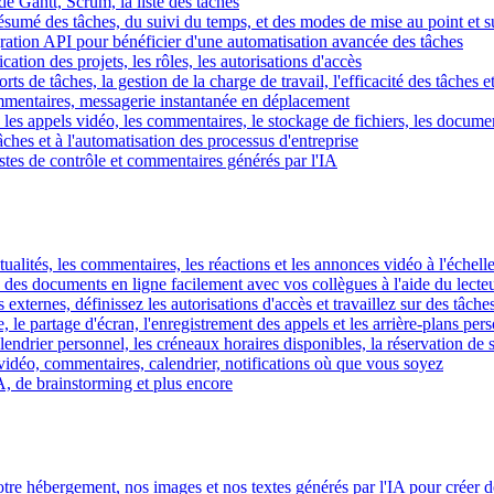
e Gantt, Scrum, la liste des tâches
 résumé des tâches, du suivi du temps, et des modes de mise au point et 
égration API pour bénéficier d'une automatisation avancée des tâches
fication des projets, les rôles, les autorisations d'accès
ts de tâches, la gestion de la charge de travail, l'efficacité des tâches e
commentaires, messagerie instantanée en déplacement
les appels vidéo, les commentaires, le stockage de fichiers, les document
hes et à l'automatisation des processus d'entreprise
istes de contrôle et commentaires générés par l'IA
ctualités, les commentaires, les réactions et les annonces vidéo à l'échelle
z des documents en ligne facilement avec vos collègues à l'aide du lecte
 externes, définissez les autorisations d'accès et travaillez sur des tâches
, le partage d'écran, l'enregistrement des appels et les arrière-plans per
calendrier personnel, les créneaux horaires disponibles, la réservation de
vidéo, commentaires, calendrier, notifications où que vous soyez
IA, de brainstorming et plus encore
tre hébergement, nos images et nos textes générés par l'IA pour créer d