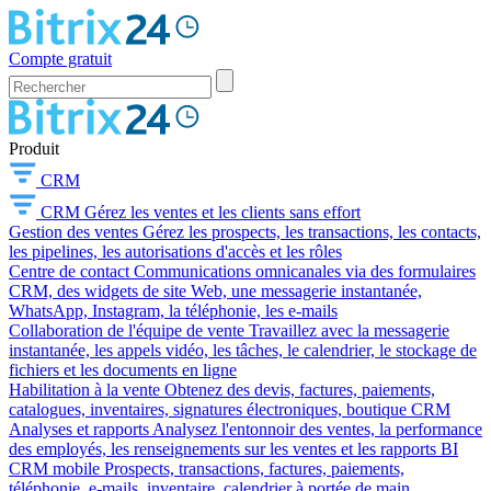
Compte gratuit
Produit
CRM
CRM
Gérez les ventes et les clients sans effort
Gestion des ventes
Gérez les prospects, les transactions, les contacts,
les pipelines, les autorisations d'accès et les rôles
Centre de contact
Communications omnicanales via des formulaires
CRM, des widgets de site Web, une messagerie instantanée,
WhatsApp, Instagram, la téléphonie, les e-mails
Collaboration de l'équipe de vente
Travaillez avec la messagerie
instantanée, les appels vidéo, les tâches, le calendrier, le stockage de
fichiers et les documents en ligne
Habilitation à la vente
Obtenez des devis, factures, paiements,
catalogues, inventaires, signatures électroniques, boutique CRM
Analyses et rapports
Analysez l'entonnoir des ventes, la performance
des employés, les renseignements sur les ventes et les rapports BI
CRM mobile
Prospects, transactions, factures, paiements,
téléphonie, e-mails, inventaire, calendrier à portée de main