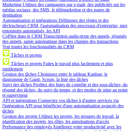
Marketing
Utilisez des campagnes par e-mail, des publicités sur les
médias sociaux, des SMS, le télémarketing et des pages de
destination
Automatisation et intégrations
Définissez des règles et des
déclencheurs CRM, l'automatisation des processus d'entreprise, mes
entonnoirs automatisés, les API
CoPilot dans le CRM
Transcription audio-texte des appels, résumés
des appels, saisie automatique dans les champs des transactions
Voir toutes les fonctionnalités du CRM
Tâches et projets
Tâches et projets
Faites le travail plus facilement et plus
rapidement
Gestion des tâches
Choisissez entre le tableau Kanban, le
diagramme de Gantt, Scrum, la liste des tâches
Suivi des tâches
Profitez des listes de contrôle et des sous-tâches, du
résumé des tâches, du suivi du temps, et des modes de mise au point
et superviseur
API et intégrations
Connectez vos tâches à d'autres services via
l'intégration API pour bénéficier d'une automatisation avancée des
tâches
Gestion des projets
Utilisez les projets, les groupes de travail, la
planification des projets, les rôles, les autorisations d'accès
Performance des employés
Améliorez votre productivité avec les