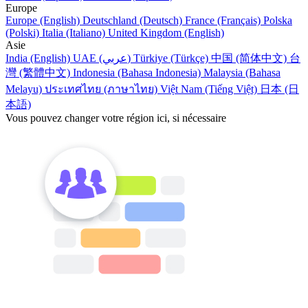
Europe
Europe (English)
Deutschland (Deutsch)
France (Français)
Polska
(Polski)
Italia (Italiano)
United Kingdom (English)
Asie
India (English)
UAE (عربي)
Türkiye (Türkçe)
中国 (简体中文)
台
灣 (繁體中文)
Indonesia (Bahasa Indonesia)
Malaysia (Bahasa
Melayu)
ประเทศไทย (ภาษาไทย)
Việt Nam (Tiếng Việt)
日本 (日
本語)
Vous pouvez changer votre région ici, si nécessaire