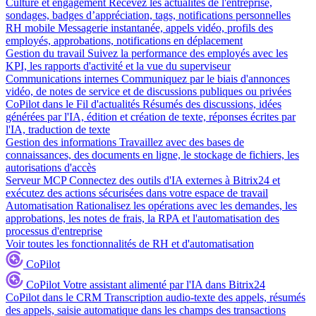
Culture et engagement
Recevez les actualités de l'entreprise,
sondages, badges d’appréciation, tags, notifications personnelles
RH mobile
Messagerie instantanée, appels vidéo, profils des
employés, approbations, notifications en déplacement
Gestion du travail
Suivez la performance des employés avec les
KPI, les rapports d'activité et la vue du superviseur
Communications internes
Communiquez par le biais d'annonces
vidéo, de notes de service et de discussions publiques ou privées
CoPilot dans le Fil d'actualités
Résumés des discussions, idées
générées par l'IA, édition et création de texte, réponses écrites par
l'IA, traduction de texte
Gestion des informations
Travaillez avec des bases de
connaissances, des documents en ligne, le stockage de fichiers, les
autorisations d'accès
Serveur MCP
Connectez des outils d'IA externes à Bitrix24 et
exécutez des actions sécurisées dans votre espace de travail
Automatisation
Rationalisez les opérations avec les demandes, les
approbations, les notes de frais, la RPA et l'automatisation des
processus d'entreprise
Voir toutes les fonctionnalités de RH et d'automatisation
CoPilot
CoPilot
Votre assistant alimenté par l'IA dans Bitrix24
CoPilot dans le CRM
Transcription audio-texte des appels, résumés
des appels, saisie automatique dans les champs des transactions