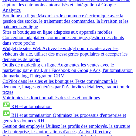
capture, les entonnoirs automatisés et l'intégration à Google
Analytics
Boutique en ligne
Maximisez le commerce électronique avec la
gestion des stocks, le traitement des commandes, la livraison et les
paiements en ligne
Sites et boutiques en ligne adaptées aux appareils mobiles
Conception adaptative, commandes en ligne, gestion des clients
dans votre poche
Widget de sites Web
Activez le widget pour discuter avec les
visiteurs du site, utiliser des messageries populaires et accepter les
demandes de rappel
Outils de marketing en ligne
Augmentez les ventes avec le
marketing par e-mail, sur Facebook ou Google Ads, l'automatisation
du marketing, l'intégration CRM
CoPilot dans les sites et les boutiques
Texte convaincant à la
demande, images générées par l'IA, invites détaillées, traduction de
textes
Voir toutes les fonctionnalités des sites et boutiques
RH et automatisation
RH et automatisation
Optimisez les processus d'entreprise et
gérez les données RH
Gestion des employés
Utilisez les profils des employés, la structure
de l'entreprise, les autorisations d'accès, Active Directory