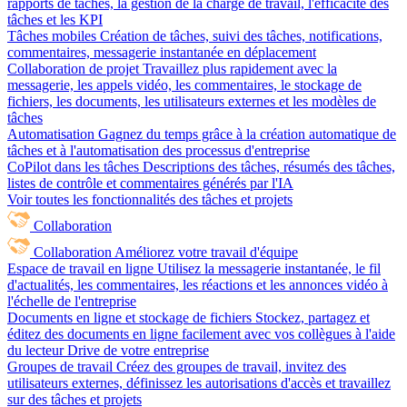
rapports de tâches, la gestion de la charge de travail, l'efficacité des
tâches et les KPI
Tâches mobiles
Création de tâches, suivi des tâches, notifications,
commentaires, messagerie instantanée en déplacement
Collaboration de projet
Travaillez plus rapidement avec la
messagerie, les appels vidéo, les commentaires, le stockage de
fichiers, les documents, les utilisateurs externes et les modèles de
tâches
Automatisation
Gagnez du temps grâce à la création automatique de
tâches et à l'automatisation des processus d'entreprise
CoPilot dans les tâches
Descriptions des tâches, résumés des tâches,
listes de contrôle et commentaires générés par l'IA
Voir toutes les fonctionnalités des tâches et projets
Collaboration
Collaboration
Améliorez votre travail d'équipe
Espace de travail en ligne
Utilisez la messagerie instantanée, le fil
d'actualités, les commentaires, les réactions et les annonces vidéo à
l'échelle de l'entreprise
Documents en ligne et stockage de fichiers
Stockez, partagez et
éditez des documents en ligne facilement avec vos collègues à l'aide
du lecteur Drive de votre entreprise
Groupes de travail
Créez des groupes de travail, invitez des
utilisateurs externes, définissez les autorisations d'accès et travaillez
sur des tâches et projets