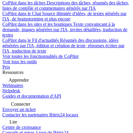
CoPilot dans les tâches
Descriptions des tâches, résumés des tâches,
listes de contrôle et commentaires générés par l'IA
CoPilot dans le Chat
Source illimitée d'idées, de textes générés par
l'IA, de brainstorming et plus encore
CoPilot dans les sites et les boutiques
Texte convaincant à la
demande, images générées par l'IA, invites détaillées, traduction de
textes
CoPilot dans le Fil d'actualités
Résumés des discussions, idées
générées par l'IA, édition et création de texte, réponses écrites par
l'IA, traduction de texte
Voir toutes les fonctionnalités de CoPilot
Voir tous les outils
Prix
Ressources
Apprendre
Webinaires
Helpdesk
Guides et documentation d'API
Connecter
Envoyer un ticket
Contacter les partenaires Bitrix24 locaux
Lire
Centre de croissance
Conseils et mises à jour de Bitrix24