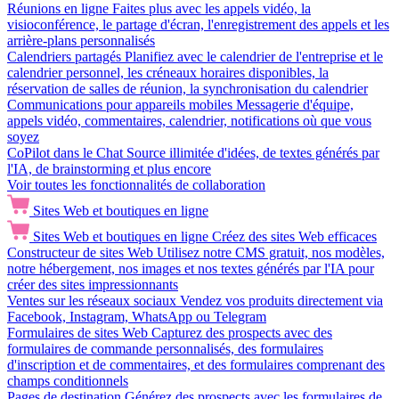
Réunions en ligne
Faites plus avec les appels vidéo, la
visioconférence, le partage d'écran, l'enregistrement des appels et les
arrière-plans personnalisés
Calendriers partagés
Planifiez avec le calendrier de l'entreprise et le
calendrier personnel, les créneaux horaires disponibles, la
réservation de salles de réunion, la synchronisation du calendrier
Communications pour appareils mobiles
Messagerie d'équipe,
appels vidéo, commentaires, calendrier, notifications où que vous
soyez
CoPilot dans le Chat
Source illimitée d'idées, de textes générés par
l'IA, de brainstorming et plus encore
Voir toutes les fonctionnalités de collaboration
Sites Web et boutiques en ligne
Sites Web et boutiques en ligne
Créez des sites Web efficaces
Constructeur de sites Web
Utilisez notre CMS gratuit, nos modèles,
notre hébergement, nos images et nos textes générés par l'IA pour
créer des sites impressionnants
Ventes sur les réseaux sociaux
Vendez vos produits directement via
Facebook, Instagram, WhatsApp ou Telegram
Formulaires de sites Web
Capturez des prospects avec des
formulaires de commande personnalisés, des formulaires
d'inscription et de commentaires, et des formulaires comprenant des
champs conditionnels
Pages de destination
Générez des prospects avec les formulaires de