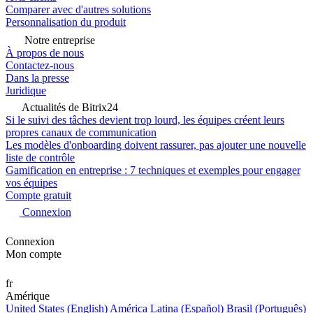
Comparer avec d'autres solutions
Personnalisation du produit
Notre entreprise
À propos de nous
Contactez-nous
Dans la presse
Juridique
Actualités de Bitrix24
Si le suivi des tâches devient trop lourd, les équipes créent leurs
propres canaux de communication
Les modèles d'onboarding doivent rassurer, pas ajouter une nouvelle
liste de contrôle
Gamification en entreprise : 7 techniques et exemples pour engager
vos équipes
Compte gratuit
Connexion
Connexion
Mon compte
fr
Amérique
United States (English)
América Latina (Español)
Brasil (Português)