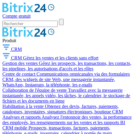
Compte gratuit
Produit
CRM
CRM
Gérez les ventes et les clients sans effort
Gestion des ventes
Gérez les prospects, les transactions, les contacts,
les pipelines, les autorisations d'accès et les rôles
Centre de contact
Communications omnicanales via des formulaires
CRM, des widgets de site Web, une messagerie instantanée,
WhatsApp, Instagram, la téléphonie, les e-mails
Collaboration de l'équipe de vente
Travaillez avec la messagerie
instantanée, les appels vidéo, les tâches, le calendrier, le stockage de
fichiers et les documents en ligne
Habilitation à la vente
Obtenez des devis, factures, paiements,
catalogues, inventaires, signatures électroniques, boutique CRM
Analyses et rapports
Analysez l'entonnoir des ventes, la performance
des employés, les renseignements sur les ventes et les rapports BI
CRM mobile
Prospects, transactions, factures, paiements,
téléphonie, e-mails, inventaire, calendrier à portée de main