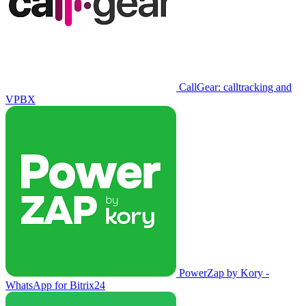
CallGear: calltracking and
VPBX
PowerZap by Kory -
WhatsApp for Bitrix24