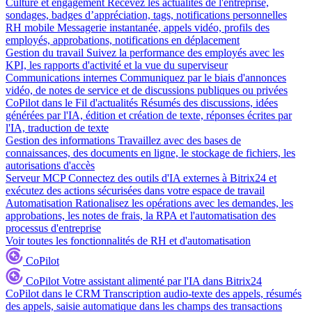
Culture et engagement
Recevez les actualités de l'entreprise,
sondages, badges d’appréciation, tags, notifications personnelles
RH mobile
Messagerie instantanée, appels vidéo, profils des
employés, approbations, notifications en déplacement
Gestion du travail
Suivez la performance des employés avec les
KPI, les rapports d'activité et la vue du superviseur
Communications internes
Communiquez par le biais d'annonces
vidéo, de notes de service et de discussions publiques ou privées
CoPilot dans le Fil d'actualités
Résumés des discussions, idées
générées par l'IA, édition et création de texte, réponses écrites par
l'IA, traduction de texte
Gestion des informations
Travaillez avec des bases de
connaissances, des documents en ligne, le stockage de fichiers, les
autorisations d'accès
Serveur MCP
Connectez des outils d'IA externes à Bitrix24 et
exécutez des actions sécurisées dans votre espace de travail
Automatisation
Rationalisez les opérations avec les demandes, les
approbations, les notes de frais, la RPA et l'automatisation des
processus d'entreprise
Voir toutes les fonctionnalités de RH et d'automatisation
CoPilot
CoPilot
Votre assistant alimenté par l'IA dans Bitrix24
CoPilot dans le CRM
Transcription audio-texte des appels, résumés
des appels, saisie automatique dans les champs des transactions