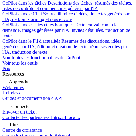
CoPilot dans les tâches
Descriptions des tâches, résumés des tâches,
listes de contrôle et commentaires générés par l'IA
CoPilot dans le Chat
Source illimitée d'idées, de textes générés par
l'IA, de brainstorming et plus encore
CoPilot dans les sites et les boutiques
Texte convaincant à la
demande, images générées par l'IA, invites détaillées, traduction de
textes
CoPilot dans le Fil d'actualités
Résumés des discussions, idées
générées par l'IA, édition et création de texte, réponses écrites par
l'IA, traduction de texte
Voir toutes les fonctionnalités de CoPilot
Voir tous les outils
Prix
Ressources
Apprendre
Webinaires
Helpdesk
Guides et documentation d'API
Connecter
Envoyer un ticket
Contacter les partenaires Bitrix24 locaux
Lire
Centre de croissance
Conseils et mises à jour de Bitrix24