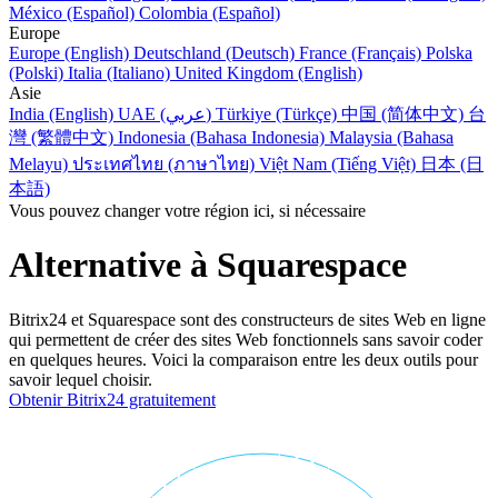
México (Español)
Colombia (Español)
Europe
Europe (English)
Deutschland (Deutsch)
France (Français)
Polska
(Polski)
Italia (Italiano)
United Kingdom (English)
Asie
India (English)
UAE (عربي)
Türkiye (Türkçe)
中国 (简体中文)
台
灣 (繁體中文)
Indonesia (Bahasa Indonesia)
Malaysia (Bahasa
Melayu)
ประเทศไทย (ภาษาไทย)
Việt Nam (Tiếng Việt)
日本 (日
本語)
Vous pouvez changer votre région ici, si nécessaire
Alternative à Squarespace
Bitrix24 et Squarespace sont des constructeurs de sites Web en ligne
qui permettent de créer des sites Web fonctionnels sans savoir coder
en quelques heures. Voici la comparaison entre les deux outils pour
savoir lequel choisir.
Obtenir Bitrix24 gratuitement