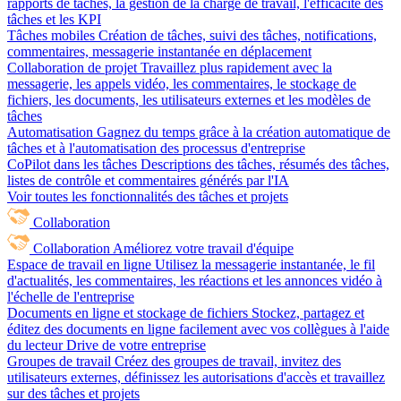
rapports de tâches, la gestion de la charge de travail, l'efficacité des
tâches et les KPI
Tâches mobiles
Création de tâches, suivi des tâches, notifications,
commentaires, messagerie instantanée en déplacement
Collaboration de projet
Travaillez plus rapidement avec la
messagerie, les appels vidéo, les commentaires, le stockage de
fichiers, les documents, les utilisateurs externes et les modèles de
tâches
Automatisation
Gagnez du temps grâce à la création automatique de
tâches et à l'automatisation des processus d'entreprise
CoPilot dans les tâches
Descriptions des tâches, résumés des tâches,
listes de contrôle et commentaires générés par l'IA
Voir toutes les fonctionnalités des tâches et projets
Collaboration
Collaboration
Améliorez votre travail d'équipe
Espace de travail en ligne
Utilisez la messagerie instantanée, le fil
d'actualités, les commentaires, les réactions et les annonces vidéo à
l'échelle de l'entreprise
Documents en ligne et stockage de fichiers
Stockez, partagez et
éditez des documents en ligne facilement avec vos collègues à l'aide
du lecteur Drive de votre entreprise
Groupes de travail
Créez des groupes de travail, invitez des
utilisateurs externes, définissez les autorisations d'accès et travaillez
sur des tâches et projets