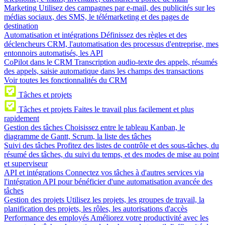
Marketing
Utilisez des campagnes par e-mail, des publicités sur les
médias sociaux, des SMS, le télémarketing et des pages de
destination
Automatisation et intégrations
Définissez des règles et des
déclencheurs CRM, l'automatisation des processus d'entreprise, mes
entonnoirs automatisés, les API
CoPilot dans le CRM
Transcription audio-texte des appels, résumés
des appels, saisie automatique dans les champs des transactions
Voir toutes les fonctionnalités du CRM
Tâches et projets
Tâches et projets
Faites le travail plus facilement et plus
rapidement
Gestion des tâches
Choisissez entre le tableau Kanban, le
diagramme de Gantt, Scrum, la liste des tâches
Suivi des tâches
Profitez des listes de contrôle et des sous-tâches, du
résumé des tâches, du suivi du temps, et des modes de mise au point
et superviseur
API et intégrations
Connectez vos tâches à d'autres services via
l'intégration API pour bénéficier d'une automatisation avancée des
tâches
Gestion des projets
Utilisez les projets, les groupes de travail, la
planification des projets, les rôles, les autorisations d'accès
Performance des employés
Améliorez votre productivité avec les