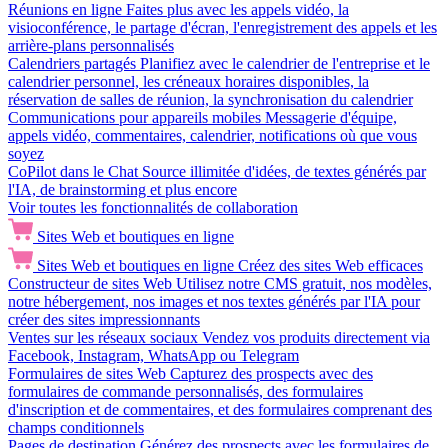
Réunions en ligne
Faites plus avec les appels vidéo, la
visioconférence, le partage d'écran, l'enregistrement des appels et les
arrière-plans personnalisés
Calendriers partagés
Planifiez avec le calendrier de l'entreprise et le
calendrier personnel, les créneaux horaires disponibles, la
réservation de salles de réunion, la synchronisation du calendrier
Communications pour appareils mobiles
Messagerie d'équipe,
appels vidéo, commentaires, calendrier, notifications où que vous
soyez
CoPilot dans le Chat
Source illimitée d'idées, de textes générés par
l'IA, de brainstorming et plus encore
Voir toutes les fonctionnalités de collaboration
Sites Web et boutiques en ligne
Sites Web et boutiques en ligne
Créez des sites Web efficaces
Constructeur de sites Web
Utilisez notre CMS gratuit, nos modèles,
notre hébergement, nos images et nos textes générés par l'IA pour
créer des sites impressionnants
Ventes sur les réseaux sociaux
Vendez vos produits directement via
Facebook, Instagram, WhatsApp ou Telegram
Formulaires de sites Web
Capturez des prospects avec des
formulaires de commande personnalisés, des formulaires
d'inscription et de commentaires, et des formulaires comprenant des
champs conditionnels
Pages de destination
Générez des prospects avec les formulaires de