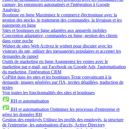
capture, les entonnoirs automatisés et l'intégration à Google
Analytics
Boutique en ligne
Maximisez le commerce électronique avec la
gestion des stocks, le traitement des commandes, la livraison et les
paiements en ligne
Sites et boutiques en ligne adaptées aux appareils mobiles
Conception adaptative, commandes en ligne, gestion des clients
dans votre poche
Widget de sites Web
Activez le widget pour discuter avec les
visiteurs du site, utiliser des messageries populaires et accepter les
demandes de rappel
Outils de marketing en ligne
Augmentez les ventes avec le
marketing par e-mail, sur Facebook ou Google Ads, l'automatisation
du marketing, l'intégration CRM
CoPilot dans les sites et les boutiques
Texte convaincant à la
demande, images générées par l'IA, invites détaillées, traduction de
textes
Voir toutes les fonctionnalités des sites et boutiques
RH et automatisation
RH et automatisation
Optimisez les processus d'entreprise et
gérez les données RH
Gestion des employés
Utilisez les profils des employés, la structure
de l'entreprise, les autorisations d'accès, Active Directory