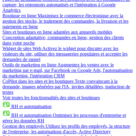
capture, les entonnoirs automatisés et l'intégration à Google
Analytics
Boutique en ligne
Maximisez le commerce électronique avec la
gestion des stocks, le traitement des commandes, la livraison et les
paiements en ligne
Sites et boutiques en ligne adaptées aux appareils mobiles
Conception adaptative, commandes en ligne, gestion des clients
dans votre poche
Widget de sites Web
Activez le widget pour discuter avec les
visiteurs du site, utiliser des messageries populaires et accepter les
demandes de rappel
Outils de marketing en ligne
Augmentez les ventes avec le
marketing par e-mail, sur Facebook ou Google Ads, l'automatisation
du marketing, l'intégration CRM
CoPilot dans les sites et les boutiques
Texte convaincant à la
demande, images générées par l'IA, invites détaillées, traduction de
textes
Voir toutes les fonctionnalités des sites et boutiques
RH et automatisation
RH et automatisation
Optimisez les processus d'entreprise et
gérez les données RH
Gestion des employés
Utilisez les profils des employés, la structure
de l'entreprise, les autorisations d'accès, Active Directory