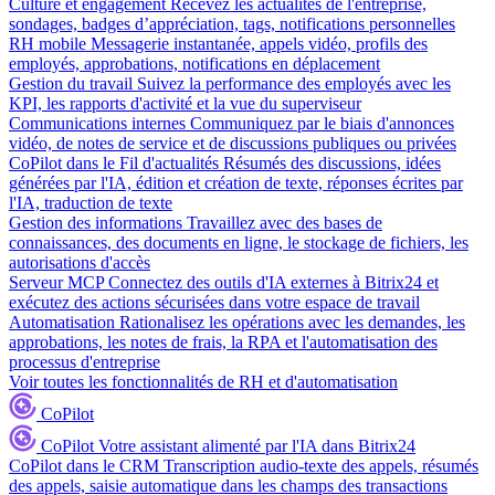
Culture et engagement
Recevez les actualités de l'entreprise,
sondages, badges d’appréciation, tags, notifications personnelles
RH mobile
Messagerie instantanée, appels vidéo, profils des
employés, approbations, notifications en déplacement
Gestion du travail
Suivez la performance des employés avec les
KPI, les rapports d'activité et la vue du superviseur
Communications internes
Communiquez par le biais d'annonces
vidéo, de notes de service et de discussions publiques ou privées
CoPilot dans le Fil d'actualités
Résumés des discussions, idées
générées par l'IA, édition et création de texte, réponses écrites par
l'IA, traduction de texte
Gestion des informations
Travaillez avec des bases de
connaissances, des documents en ligne, le stockage de fichiers, les
autorisations d'accès
Serveur MCP
Connectez des outils d'IA externes à Bitrix24 et
exécutez des actions sécurisées dans votre espace de travail
Automatisation
Rationalisez les opérations avec les demandes, les
approbations, les notes de frais, la RPA et l'automatisation des
processus d'entreprise
Voir toutes les fonctionnalités de RH et d'automatisation
CoPilot
CoPilot
Votre assistant alimenté par l'IA dans Bitrix24
CoPilot dans le CRM
Transcription audio-texte des appels, résumés
des appels, saisie automatique dans les champs des transactions