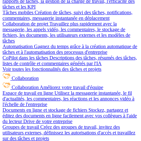
rapports de tâches, la gestion de la charge de travail, l'efficacité des
tâches et les KPI
Tâches mobiles
Création de tâches, suivi des tâches, notifications,
commentaires, messagerie instantanée en déplacement
Collaboration de projet
Travaillez plus rapidement avec la
messagerie, les appels vidéo, les commentaires, le stockage de
fichiers, les documents, les utilisateurs externes et les modèles de
tâches
Automatisation
Gagnez du temps grâce à la création automatique de
tâches et à l'automatisation des processus d'entreprise
CoPilot dans les tâches
Descriptions des tâches, résumés des tâches,
listes de contrôle et commentaires générés par l'IA
Voir toutes les fonctionnalités des tâches et projets
Collaboration
Collaboration
Améliorez votre travail d'équipe
Espace de travail en ligne
Utilisez la messagerie instantanée, le fil
d'actualités, les commentaires, les réactions et les annonces vidéo à
l'échelle de l'entreprise
Documents en ligne et stockage de fichiers
Stockez, partagez et
éditez des documents en ligne facilement avec vos collègues à l'aide
du lecteur Drive de votre entreprise
Groupes de travail
Créez des groupes de travail, invitez des
utilisateurs externes, définissez les autorisations d'accès et travaillez
sur des tâches et projets