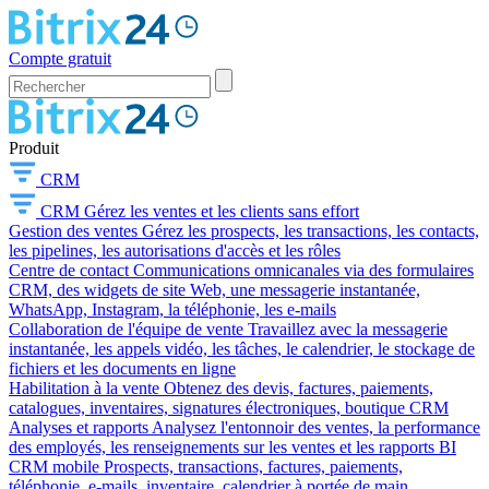
Compte gratuit
Produit
CRM
CRM
Gérez les ventes et les clients sans effort
Gestion des ventes
Gérez les prospects, les transactions, les contacts,
les pipelines, les autorisations d'accès et les rôles
Centre de contact
Communications omnicanales via des formulaires
CRM, des widgets de site Web, une messagerie instantanée,
WhatsApp, Instagram, la téléphonie, les e-mails
Collaboration de l'équipe de vente
Travaillez avec la messagerie
instantanée, les appels vidéo, les tâches, le calendrier, le stockage de
fichiers et les documents en ligne
Habilitation à la vente
Obtenez des devis, factures, paiements,
catalogues, inventaires, signatures électroniques, boutique CRM
Analyses et rapports
Analysez l'entonnoir des ventes, la performance
des employés, les renseignements sur les ventes et les rapports BI
CRM mobile
Prospects, transactions, factures, paiements,
téléphonie, e-mails, inventaire, calendrier à portée de main