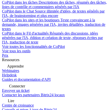
CoPilot dans les tâches
Descriptions des tâches, résumés des tâches,
listes de contrôle et commentaires générés par l'IA
CoPilot dans le Chat
Source illimitée d'idées, de textes générés par
l'IA, de brainstorming et plus encore
CoPilot dans les sites et les boutiques
Texte convaincant à la
demande, images générées par l'IA, invites détaillées, traduction de
textes
CoPilot dans le Fil d'actualités
Résumés des discussions, idées
générées par l'IA, édition et création de texte, réponses écrites par
l'IA, traduction de texte
Voir toutes les fonctionnalités de CoPilot
Voir tous les outils
Prix
Ressources
Apprendre
Webinaires
Helpdesk
Guides et documentation d'API
Connecter
Envoyer un ticket
Contacter les partenaires Bitrix24 locaux
Lire
Centre de croissance
Conseils et mises à jour de Bitrix24