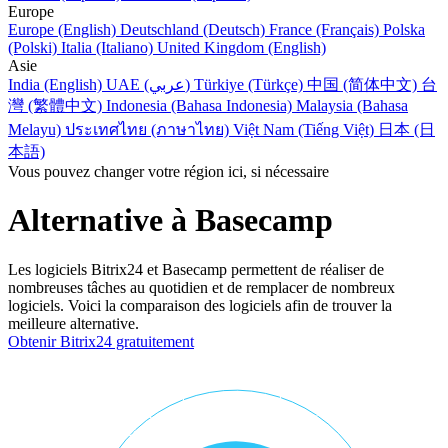
Europe
Europe (English)
Deutschland (Deutsch)
France (Français)
Polska
(Polski)
Italia (Italiano)
United Kingdom (English)
Asie
India (English)
UAE (عربي)
Türkiye (Türkçe)
中国 (简体中文)
台
灣 (繁體中文)
Indonesia (Bahasa Indonesia)
Malaysia (Bahasa
Melayu)
ประเทศไทย (ภาษาไทย)
Việt Nam (Tiếng Việt)
日本 (日
本語)
Vous pouvez changer votre région ici, si nécessaire
Alternative à Basecamp
Les logiciels Bitrix24 et Basecamp permettent de réaliser de
nombreuses tâches au quotidien et de remplacer de nombreux
logiciels. Voici la comparaison des logiciels afin de trouver la
meilleure alternative.
Obtenir Bitrix24 gratuitement