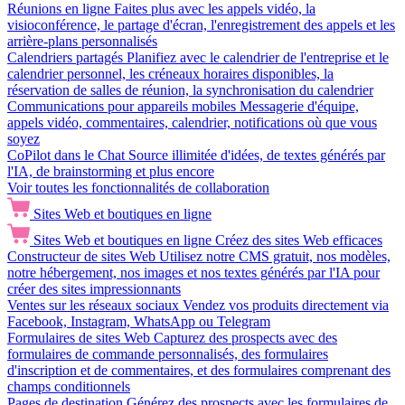
Réunions en ligne
Faites plus avec les appels vidéo, la
visioconférence, le partage d'écran, l'enregistrement des appels et les
arrière-plans personnalisés
Calendriers partagés
Planifiez avec le calendrier de l'entreprise et le
calendrier personnel, les créneaux horaires disponibles, la
réservation de salles de réunion, la synchronisation du calendrier
Communications pour appareils mobiles
Messagerie d'équipe,
appels vidéo, commentaires, calendrier, notifications où que vous
soyez
CoPilot dans le Chat
Source illimitée d'idées, de textes générés par
l'IA, de brainstorming et plus encore
Voir toutes les fonctionnalités de collaboration
Sites Web et boutiques en ligne
Sites Web et boutiques en ligne
Créez des sites Web efficaces
Constructeur de sites Web
Utilisez notre CMS gratuit, nos modèles,
notre hébergement, nos images et nos textes générés par l'IA pour
créer des sites impressionnants
Ventes sur les réseaux sociaux
Vendez vos produits directement via
Facebook, Instagram, WhatsApp ou Telegram
Formulaires de sites Web
Capturez des prospects avec des
formulaires de commande personnalisés, des formulaires
d'inscription et de commentaires, et des formulaires comprenant des
champs conditionnels
Pages de destination
Générez des prospects avec les formulaires de