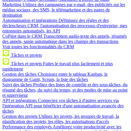
Marketing
Utilisez des campagnes par e-mail, des publicités sur les
médias sociaux, des SMS, le télémarketing et des pages de
destination
Automatisation et intégrations
Définissez des règles et des
déclencheurs CRM, l'automatisation des processus d'entreprise, mes
entonnoirs automatisés, les API
CoPilot dans le CRM
Transcription audio-texte des appels, résumés
des appels, saisie automatique dans les champs des transactions
Voir toutes les fonctionnalités du CRM
Tâches et projets
Tâches et projets
Faites le travail plus facilement et plus
rapidement
Gestion des tâches
Choisissez entre le tableau Kanban, le
diagramme de Gantt, Scrum, la liste des tâches
Suivi des tâches
Profitez des listes de contrôle et des sous-tâches, du
résumé des tâches, du suivi du temps, et des modes de mise au point
et superviseur
API et intégrations
Connectez vos tâches à d'autres services via
l'intégration API pour bénéficier d'une automatisation avancée des
tâches
Gestion des projets
Utilisez les projets, les groupes de travail, la
planification des projets, les rôles, les autorisations d'accès
Performance des employés
Améliorez votre productivité avec les