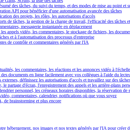
e Gantt, Scrum, la liste des tâches
 résumé des tâches, du suivi du temps, et des modes de mise au point et 
égration API pour bénéficier d'une automatisation avancée des tâches
fication des projets, les rôles, les autorisations d'accès
ts de tâches, la gestion de la charge de travail, l'efficacité des tâches e
commentaires, messagerie instantanée en déplacement
les appels vidéo, les commentaires, le stockage de fichiers, les document
hes et à l'automatisation des processus d'entreprise
istes de contrôle et commentaires générés par l'IA
ctualités, les commentaires, les réactions et les annonces vidéo à l'échelle
z des documents en ligne facilement avec vos collègues à l'aide du lecte
 externes, définissez les autorisations d'accès et travaillez sur des tâches
, le partage d'écran, l'enregistrement des appels et les arrière-plans per
calendrier personnel, les créneaux horaires disponibles, la réservation de
vidéo, commentaires, calendrier, notifications où que vous soyez
IA, de brainstorming et plus encore
tre hébergement, nos images et nos textes générés par l'IA pour créer d