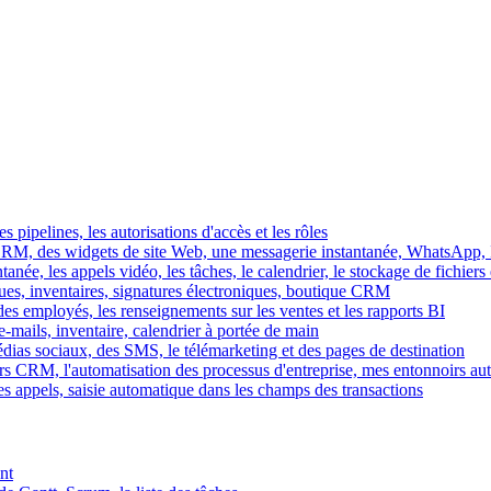
es pipelines, les autorisations d'accès et les rôles
M, des widgets de site Web, une messagerie instantanée, WhatsApp, Ins
tanée, les appels vidéo, les tâches, le calendrier, le stockage de fichier
gues, inventaires, signatures électroniques, boutique CRM
es employés, les renseignements sur les ventes et les rapports BI
e-mails, inventaire, calendrier à portée de main
édias sociaux, des SMS, le télémarketing et des pages de destination
rs CRM, l'automatisation des processus d'entreprise, mes entonnoirs au
es appels, saisie automatique dans les champs des transactions
nt