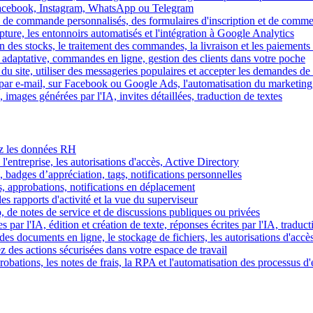
Facebook, Instagram, WhatsApp ou Telegram
 de commande personnalisés, des formulaires d'inscription et de comme
ture, les entonnoirs automatisés et l'intégration à Google Analytics
des stocks, le traitement des commandes, la livraison et les paiements 
adaptative, commandes en ligne, gestion des clients dans votre poche
 du site, utiliser des messageries populaires et accepter les demandes de
par e-mail, sur Facebook ou Google Ads, l'automatisation du marketing
images générées par l'IA, invites détaillées, traduction de textes
rez les données RH
 l'entreprise, les autorisations d'accès, Active Directory
, badges d’appréciation, tags, notifications personnelles
s, approbations, notifications en déplacement
s rapports d'activité et la vue du superviseur
de notes de service et de discussions publiques ou privées
par l'IA, édition et création de texte, réponses écrites par l'IA, traduct
es documents en ligne, le stockage de fichiers, les autorisations d'accè
z des actions sécurisées dans votre espace de travail
obations, les notes de frais, la RPA et l'automatisation des processus d'