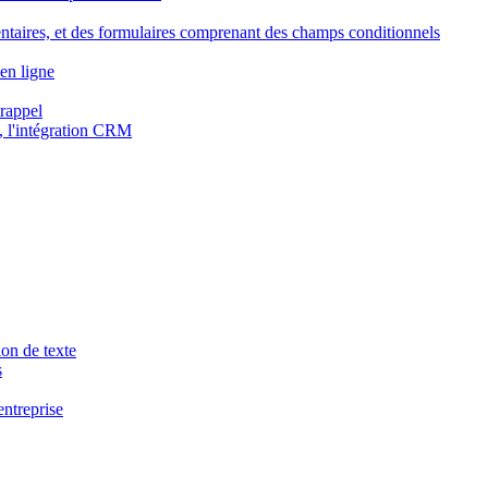
ntaires, et des formulaires comprenant des champs conditionnels
en ligne
 rappel
, l'intégration CRM
ion de texte
s
entreprise