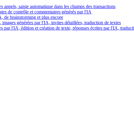
es appels, saisie automatique dans les champs des transactions
istes de contrôle et commentaires générés par l'IA
IA, de brainstorming et plus encore
images générées par l'IA, invites détaillées, traduction de textes
par l'IA, édition et création de texte, réponses écrites par l'IA, traduct