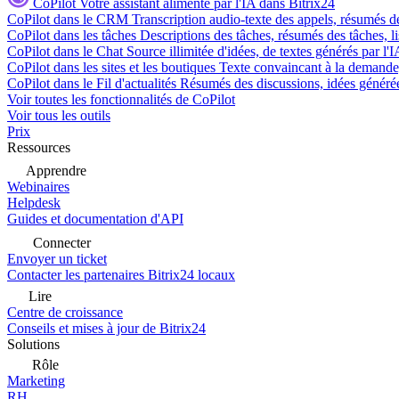
CoPilot
Votre assistant alimenté par l'IA dans Bitrix24
CoPilot dans le CRM
Transcription audio-texte des appels, résumés d
CoPilot dans les tâches
Descriptions des tâches, résumés des tâches, l
CoPilot dans le Chat
Source illimitée d'idées, de textes générés par l'
CoPilot dans les sites et les boutiques
Texte convaincant à la demande, 
CoPilot dans le Fil d'actualités
Résumés des discussions, idées générées 
Voir toutes les fonctionnalités de CoPilot
Voir tous les outils
Prix
Ressources
Apprendre
Webinaires
Helpdesk
Guides et documentation d'API
Connecter
Envoyer un ticket
Contacter les partenaires Bitrix24 locaux
Lire
Centre de croissance
Conseils et mises à jour de Bitrix24
Solutions
Rôle
Marketing
RH