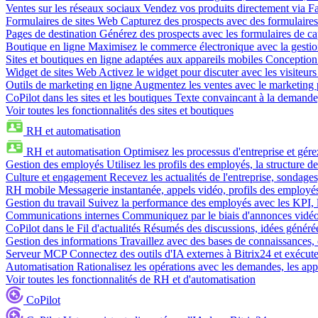
Ventes sur les réseaux sociaux
Vendez vos produits directement via 
Formulaires de sites Web
Capturez des prospects avec des formulaires
Pages de destination
Générez des prospects avec les formulaires de cap
Boutique en ligne
Maximisez le commerce électronique avec la gestion 
Sites et boutiques en ligne adaptées aux appareils mobiles
Conception 
Widget de sites Web
Activez le widget pour discuter avec les visiteurs
Outils de marketing en ligne
Augmentez les ventes avec le marketing 
CoPilot dans les sites et les boutiques
Texte convaincant à la demande, 
Voir toutes les fonctionnalités des sites et boutiques
RH et automatisation
RH et automatisation
Optimisez les processus d'entreprise et gé
Gestion des employés
Utilisez les profils des employés, la structure de
Culture et engagement
Recevez les actualités de l'entreprise, sondages
RH mobile
Messagerie instantanée, appels vidéo, profils des employé
Gestion du travail
Suivez la performance des employés avec les KPI, le
Communications internes
Communiquez par le biais d'annonces vidéo, 
CoPilot dans le Fil d'actualités
Résumés des discussions, idées générées 
Gestion des informations
Travaillez avec des bases de connaissances, d
Serveur MCP
Connectez des outils d'IA externes à Bitrix24 et exécute
Automatisation
Rationalisez les opérations avec les demandes, les appr
Voir toutes les fonctionnalités de RH et d'automatisation
CoPilot