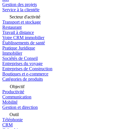
Gestion des projets
Service à la clientèle
Secteur d'activité
Transport et stockage
Restaurant
Travail à distance
Votre CRM immobilier
Établissements de santé
Pratique Juridique
Immobilier
Sociétés de Conseil
Entreprises du voyage
Entreprises de Construction
Boutiques et e-commerce
Catégories de produits
Objectif
Productivité
Communication
Mobilité
Gestion et direction
Outil
Téléphonie
CRM