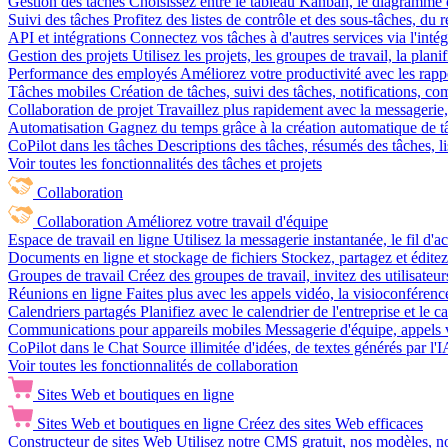
Gestion des tâches
Choisissez entre le tableau Kanban, le diagramme d
Suivi des tâches
Profitez des listes de contrôle et des sous-tâches, du
API et intégrations
Connectez vos tâches à d'autres services via l'int
Gestion des projets
Utilisez les projets, les groupes de travail, la plani
Performance des employés
Améliorez votre productivité avec les rappor
Tâches mobiles
Création de tâches, suivi des tâches, notifications, 
Collaboration de projet
Travaillez plus rapidement avec la messagerie, 
Automatisation
Gagnez du temps grâce à la création automatique de tâc
CoPilot dans les tâches
Descriptions des tâches, résumés des tâches, l
Voir toutes les fonctionnalités des tâches et projets
Collaboration
Collaboration
Améliorez votre travail d'équipe
Espace de travail en ligne
Utilisez la messagerie instantanée, le fil d'a
Documents en ligne et stockage de fichiers
Stockez, partagez et édite
Groupes de travail
Créez des groupes de travail, invitez des utilisateurs
Réunions en ligne
Faites plus avec les appels vidéo, la visioconférence
Calendriers partagés
Planifiez avec le calendrier de l'entreprise et le 
Communications pour appareils mobiles
Messagerie d'équipe, appels 
CoPilot dans le Chat
Source illimitée d'idées, de textes générés par l'
Voir toutes les fonctionnalités de collaboration
Sites Web et boutiques en ligne
Sites Web et boutiques en ligne
Créez des sites Web efficaces
Constructeur de sites Web
Utilisez notre CMS gratuit, nos modèles, no