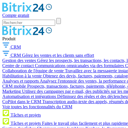
Compte gratuit
Produit
CRM
CRM
Gérez les ventes et les clients sans effort
Gestion des ventes
Gérez les prospects, les transactions, les contacts, l
Centre de contact
Communications omnicanales via des formulaires CR
Collaboration de l'équipe de vente
Travaillez avec la messagerie instan
Habilitation à la vente
Obtenez des devis, factures, paiements, catalo
Analyses et rapports
Analysez l'entonnoir des ventes, la performance d
CRM mobile
Prospects, transactions, factures, paiements, téléphonie, 
Marketing
Utilisez des campagnes par e-mail, des publicités sur les m
Automatisation et intégrations
Définissez des règles et des déclencheu
CoPilot dans le CRM
Transcription audio-texte des appels, résumés d
Voir toutes les fonctionnalités du CRM
Tâches et projets
Tâches et projets
Faites le travail plus facilement et plus rapideme